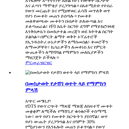
እንፋሎት አማካኝነት እኩል የሆነ የሙቀት ስርጭት
እና ፈጣን ማሞቂያ ያረጋግጣል። በአቶሚድድ የተሰራ
የውሃ መርጨት እና የሚዘዋወር ፈሳሽ መጥለቅ ወጥ
የሆነ የሙቀት መጠን ይሰጣሉ። የሙቀት
መለዋወጫው ሙቀትን በብቃት ይለውጣል እና
ይቆጣጠራል፣ የF0 እሴት ስርዓት ደግሞ የማይክሮባላዊ
እንቅስቃሴን በመከታተል መረጃን ወደ ክትትል ስርዓት
ይልካል። በምርት ልማት ወቅት ኦፕሬተሮች
የኢንዱስትሪ ሁኔታዎችን ለማስመሰል፣ ቀመሮችን
ለማመቻቸት፣ ኪሳራዎችን ለመቀነስ እና የምርት
ውጤቶችን ለማሻሻል የማምከን መለኪያዎችን
ማዘጋጀት ይችላሉ።
ምርመራ
ዝርዝር
በመስታወት የታሸገ ወተት ላይ የማምከን
ምላሽ
አጭር መግቢያ፡
የDTS የውሃ ርጭት ማጽጃ ማጽጃ ለከፍተኛ ሙቀት
መቋቋም ለሚችሉ የማሸጊያ ቁሳቁሶች ተስማሚ
ነው፣ ወጥ የሆነ የሙቀት ስርጭትን ያስገኛል፣ ወጥ
የሆነ ውጤት ያረጋግጣል እና በግምት 30%
የሚሆነውን የእንፋሎት መጠን ይቆጥባል። የውሃ