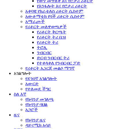
የውሃ መጥለቅ እና የሮታሪ ሪቶርት
የእንፋሎት እና የሮታሪ ሪቶርት
አቀባዊ የክራቴለስ ሪቶርት ሲስተም
አውቶማቲክ የባች ሪቶርት ሲስተም
አማራጮች
የሪቶርት መለዋወጫዎች
የሪቶርት ቅርጫት
የሪቶርት ትሪ ቤዝ
የሪቶርት ትሪ
ትሮሊ
ንብርብር
ድርብ ንብርብር ትሪ
የተቀላቀለ የንብርብር ፓድ
የሪቶርት ኢነርጂ መልሶ ማግኛ
አገልግሎት
የደንበኛ አገልግሎት
አውርድ
የተለመደ ችግር
ስለ እኛ
የኩባንያ መገለጫ
የኩባንያ ባህል
አጋሮች
ዜና
የኩባንያ ዜና
ዳይናሚክ አሳይ