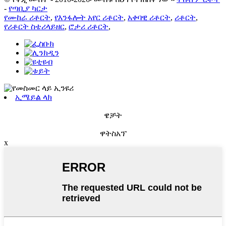
-
የጣቢያ ካርታ
የሙከራ ሪቶርት
,
የእንፋሎት አየር ሪቶርት
,
አቀባዊ ሪቶርት
,
ሪቶርት
,
የሪቶርት ስቴሪላይዘር
,
ሮታሪ ሪቶርት
,
ኢሜይል ላክ
ዌቻት
ዋትስአፕ
x