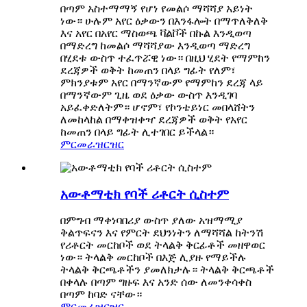
በጣም አስተማማኝ የሆነ የመልሶ ማሻሻያ አይነት
ነው። ሁሉም አየር ዕቃውን በእንፋሎት በማጥለቅለቅ
እና አየር በአየር ማስወጫ ቫልቮች በኩል እንዲወጣ
በማድረግ ከመልሶ ማሻሻያው እንዲወጣ ማድረግ
በሂደቱ ውስጥ ተፈጥሯዊ ነው። በዚህ ሂደት የማምከን
ደረጃዎች ወቅት ከመጠን በላይ ግፊት የለም፣
ምክንያቱም አየር በማንኛውም የማምከን ደረጃ ላይ
በማንኛውም ጊዜ ወደ ዕቃው ውስጥ እንዲገባ
አይፈቀድለትም። ሆኖም፣ የኮንቴይነር መበላሸትን
ለመከላከል በማቀዝቀዣ ደረጃዎች ወቅት የአየር
ከመጠን በላይ ግፊት ሊተገበር ይችላል።
ምርመራ
ዝርዝር
አውቶማቲክ የባች ሪቶርት ሲስተም
በምግብ ማቀነባበሪያ ውስጥ ያለው አዝማሚያ
ቅልጥፍናን እና የምርት ደህንነትን ለማሻሻል ከትንሽ
የሪቶርት መርከቦች ወደ ትላልቅ ቅርፊቶች መዘዋወር
ነው። ትላልቅ መርከቦች በእጅ ሊያዙ የማይችሉ
ትላልቅ ቅርጫቶችን ያመለክታሉ። ትላልቅ ቅርጫቶች
በቀላሉ በጣም ግዙፍ እና አንድ ሰው ለመንቀሳቀስ
በጣም ከባድ ናቸው።
ምርመራ
ዝርዝር