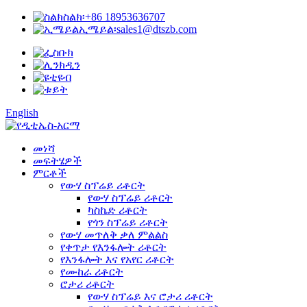
ስልክ፡
+86 18953636707
ኢሜይል፡
sales1@dtszb.com
English
መነሻ
መፍትሄዎች
ምርቶች
የውሃ ስፕሬይ ሪቶርት
የውሃ ስፕሬይ ሪቶርት
ካስኬድ ሪቶርት
የጎን ስፕሬይ ሪቶርት
የውሃ መጥለቅ ቃለ ምልልስ
የቀጥታ የእንፋሎት ሪቶርት
የእንፋሎት እና የአየር ሪቶርት
የሙከራ ሪቶርት
ሮታሪ ሪቶርት
የውሃ ስፕሬይ እና ሮታሪ ሪቶርት