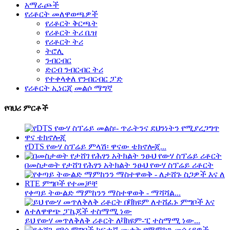
አማራጮች
የሪቶርት መለዋወጫዎች
የሪቶርት ቅርጫት
የሪቶርት ትሪ ቤዝ
የሪቶርት ትሪ
ትሮሊ
ንብርብር
ድርብ ንብርብር ትሪ
የተቀላቀለ የንብርብር ፓድ
የሪቶርት ኢነርጂ መልሶ ማግኛ
የባህሪ ምርቶች
የDTS የውሃ ስፕሬይ ምላሽ፡ ዋናው ቴክኖሎጂ...
በመስታወት የታሸገ የሕፃን አትክልት ንፁህ የውሃ ስፕሬይ ሪቶርት
የቀጣይ ትውልድ ማምከንን ማስተዋወቅ - ማሻሻል...
ይህ የውሃ መጥለቅለቅ ሪቶርት ለቫክዩም-ፒ ተስማሚ ነው...