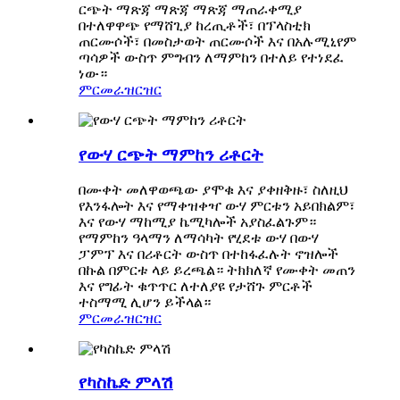
ርጭት ማጽጃ ማጽጃ ማጽጃ ማጠራቀሚያ
በተለዋዋጭ የማሸጊያ ከረጢቶች፣ በፕላስቲክ
ጠርሙሶች፣ በመስታወት ጠርሙሶች እና በአሉሚኒየም
ጣሳዎች ውስጥ ምግብን ለማምከን በተለይ የተነደፈ
ነው።
ምርመራ
ዝርዝር
የውሃ ርጭት ማምከን ሪቶርት
በሙቀት መለዋወጫው ያሞቁ እና ያቀዘቅዙ፣ ስለዚህ
የእንፋሎት እና የማቀዝቀዣ ውሃ ምርቱን አይበክልም፣
እና የውሃ ማከሚያ ኬሚካሎች አያስፈልጉም።
የማምከን ዓላማን ለማሳካት የሂደቱ ውሃ በውሃ
ፓምፕ እና በሪቶርት ውስጥ በተከፋፈሉት ኖዝሎች
በኩል በምርቱ ላይ ይረጫል። ትክክለኛ የሙቀት መጠን
እና የግፊት ቁጥጥር ለተለያዩ የታሸጉ ምርቶች
ተስማሚ ሊሆን ይችላል።
ምርመራ
ዝርዝር
የካስኬድ ምላሽ