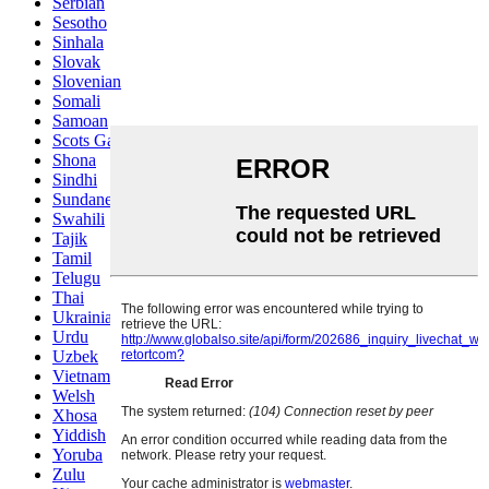
Serbian
Sesotho
Sinhala
Slovak
Slovenian
Somali
Samoan
Scots Gaelic
Shona
Sindhi
Sundanese
Swahili
Tajik
Tamil
Telugu
Thai
Ukrainian
Urdu
Uzbek
Vietnamese
Welsh
Xhosa
Yiddish
Yoruba
Zulu