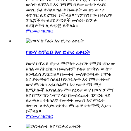
ውስጥ ይገኛሉ፣ እና በማምከንያው ውስጥ የአየር
መኖር ይፈቀዳል። ግፊቱ ከሙቀት መጠን ውጭ
ቁጥጥር ሊደረግበት ይችላል። ማምከንያው በተለያዩ
ፓኬጆች የተለያዩ ምርቶች መሰረት በርካታ
ደረጃዎችን ሊያዘጋጅ ይችላል።
ምርመራ
ዝርዝር
የውሃ ስፕሬይ እና ሮታሪ ሪቶርት
የውሃ ስፕሬይ ሮታሪ ማምከን ሪቶርት የሚሽከረከረው
አካል መሽከርከርን በመጠቀም ይዘቱ በጥቅሉ ውስጥ
እንዲፈስ ያደርጋል። በሙቀት መለዋወጫው ያሞቁ
እና ያቀዘቅዙ፣ ስለዚህ የእንፋሎት እና የማቀዝቀዣ
ውሃ ምርቱን አይበክልም፣ እና የውሃ ማከሚያ
ኬሚካሎች አያስፈልጉም። የሂደቱ ውሃ በውሃ ፓምፕ
እና በማምከን ዓላማ ላይ በመሰራጨት በምርቱ ላይ
ይረጫል። ትክክለኛ የሙቀት መጠን እና የግፊት
ቁጥጥር ለተለያዩ የታሸጉ ምርቶች ተስማሚ ሊሆን
ይችላል።
ምርመራ
ዝርዝር