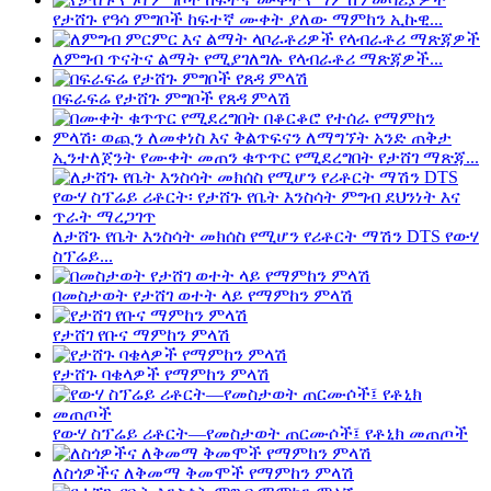
የታሸጉ የዓሳ ምግቦች ከፍተኛ ሙቀት ያለው ማምከን ኢኩዊ...
ለምግብ ጥናትና ልማት የሚያገለግሉ የላብራቶሪ ማጽጃዎች...
በፍራፍሬ የታሸጉ ምግቦች የጸዳ ምላሽ
ኢንተለጀንት የሙቀት መጠን ቁጥጥር የሚደረግበት የታሸገ ማጽጃ...
ለታሸጉ የቤት እንስሳት መክሰስ የሚሆን የሪቶርት ማሽን DTS የውሃ
ስፕሬይ...
በመስታወት የታሸገ ወተት ላይ የማምከን ምላሽ
የታሸገ የቡና ማምከን ምላሽ
የታሸጉ ባቄላዎች የማምከን ምላሽ
የውሃ ስፕሬይ ሪቶርት—የመስታወት ጠርሙሶች፤ የቶኒክ መጠጦች
ለስጎዎችና ለቅመማ ቅመሞች የማምከን ምላሽ