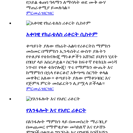
የኃይል ቁጠባ ዓላማን ለማሳካት ወደ ሙቅ ውሃ
ማጠራቀሚያ ይመለሳል።
ምርመራ
ዝርዝር
አቀባዊ የክራቴለስ ሪቶርት ሲስተም
ቀጣይነት ያለው የክሬት-አልባ የሪቶርትስ ማምከን
መስመር በማምከን ኢንዱስትሪ ውስጥ ያሉትን
የተለያዩ የቴክኖሎጂ ማነቆዎችን አሸንፎ ይህንን ሂደት
በገበያ ላይ አበረታቷል። ስርዓቱ ከፍተኛ የቴክኒክ መነሻ
ነጥብ፣ የላቀ ቴክኖሎጂ፣ ጥሩ የማምከን ውጤት እና
ከማምከን በኋላ የቆርቆሮ አቅጣጫ ስርዓት ቀላል
መዋቅር አለው። ቀጣይነት ያለው የማቀነባበር እና
የጅምላ ምርት መስፈርትን ሊያሟላ ይችላል።
ምርመራ
ዝርዝር
የእንፋሎት እና የአየር ሪቶርት
በእንፋሎት ማምከን ላይ በመመስረት ማራገቢያ
በመጨመር የማሞቂያው መካከለኛ እና የታሸጉ
ምግቦች በቀጥታ ግንኙነት እና በግዳጅ ኮንቬክሽን