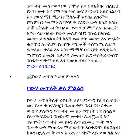
በሙቀት መለዋወጫው ያሞቁ እና ያቀዘቅዙ፣ ስለዚህ
የእንፋሎት እና የማቀዝቀዣ ውሃ ምርቱን አይበክልም፣
እና የውሃ ማከሚያ ኬሚካሎች አያስፈልጉም።
የማምከን ዓላማን ለማሳካት የሂደቱ ውሃ ከላይ እስከ
ታች በትልቅ ፍሰት ባለው የውሃ ፓምፕ እና በሪቶርት
አናት ላይ ባለው የውሃ መለያ ሳህን በኩል በእኩል
መጠን ይጣላል። ትክክለኛ የሙቀት መጠን እና የግፊት
ቁጥጥር ለተለያዩ የታሸጉ ምርቶች ተስማሚ ሊሆን
ይችላል። ቀላል እና አስተማማኝ ባህሪያት የዲቲኤስ
ማምከን ሪቶርት በቻይና የመጠጥ ኢንዱስትሪ ውስጥ
በስፋት ጥቅም ላይ እንዲውል ያደርጉታል።
ምርመራ
ዝርዝር
የውሃ መጥለቅ ቃለ ምልልስ
የውሃ መጥለቅለቅ ሪቶርት ልዩ የሆነውን የፈሳሽ ፍሰት
መቀየሪያ ቴክኖሎጂን በመጠቀም በሪቶርት ዕቃው
ውስጥ ያለውን የሙቀት መጠን ወጥነት ያሻሽላል።
የጽዳት ሂደቱን በከፍተኛ ሙቀት ለመጀመር እና
በፍጥነት የሙቀት መጠኑን ለመጨመር ሙቅ ውሃ
በሙቅ ውሃ ማጠራቀሚያ ውስጥ አስቀድሞ ይዘጋጃል፣
ከጸዳ በኋላ ሙቅ ውሃ እንደገና ጥቅም ላይ ይውላል እና