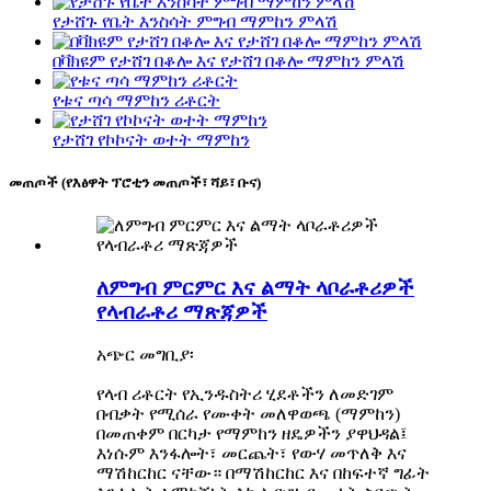
የታሸጉ የቤት እንስሳት ምግብ ማምከን ምላሽ
በቫክዩም የታሸገ በቆሎ እና የታሸገ በቆሎ ማምከን ምላሽ
የቱና ጣሳ ማምከን ሪቶርት
የታሸገ የኮኮናት ወተት ማምከን
መጠጦች (የእፅዋት ፕሮቲን መጠጦች፣ ሻይ፣ ቡና)
ለምግብ ምርምር እና ልማት ላቦራቶሪዎች
የላብራቶሪ ማጽጃዎች
አጭር መግቢያ፡
የላብ ሪቶርት የኢንዱስትሪ ሂደቶችን ለመድገም
በብቃት የሚሰራ የሙቀት መለዋወጫ (ማምከን)
በመጠቀም በርካታ የማምከን ዘዴዎችን ያዋህዳል፤
እነሱም እንፋሎት፣ መርጨት፣ የውሃ መጥለቅ እና
ማሽከርከር ናቸው። በማሽከርከር እና በከፍተኛ ግፊት