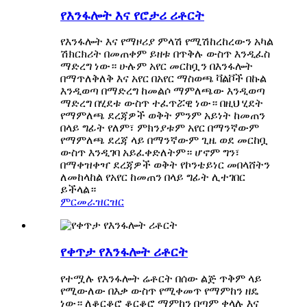
የእንፋሎት እና የሮታሪ ሪቶርት
የእንፋሎት እና የማዞሪያ ምላሽ የሚሽከረከረውን አካል
ሽክርክሪት በመጠቀም ይዘቱ በጥቅሉ ውስጥ እንዲፈስ
ማድረግ ነው። ሁሉም አየር መርከቧን በእንፋሎት
በማጥለቅለቅ እና አየር በአየር ማስወጫ ቫልቮች በኩል
እንዲወጣ በማድረግ ከመልሶ ማምለጫው እንዲወጣ
ማድረግ በሂደቱ ውስጥ ተፈጥሯዊ ነው። በዚህ ሂደት
የማምለጫ ደረጃዎች ወቅት ምንም አይነት ከመጠን
በላይ ግፊት የለም፣ ምክንያቱም አየር በማንኛውም
የማምለጫ ደረጃ ላይ በማንኛውም ጊዜ ወደ መርከቧ
ውስጥ እንዲገባ አይፈቀድለትም። ሆኖም ግን፣
በማቀዝቀዣ ደረጃዎች ወቅት የኮንቴይነር መበላሸትን
ለመከላከል የአየር ከመጠን በላይ ግፊት ሊተገበር
ይችላል።
ምርመራ
ዝርዝር
የቀጥታ የእንፋሎት ሪቶርት
የተሟሉ የእንፋሎት ሬቶርት በሰው ልጅ ጥቅም ላይ
የሚውለው በእቃ ውስጥ የሚቀመጥ የማምከን ዘዴ
ነው። ለቆርቆሮ ቆርቆሮ ማምከን በጣም ቀላሉ እና