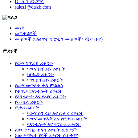
DTS ን ያነጋግሩ
sales1@dtszb.com
መነሻ
መፍትሄዎች
መጠጦች (የእፅዋት ፕሮቲን መጠጦች፣ ሻይ፣ ቡና)
ምድቦች
የውሃ ስፕሬይ ሪቶርት
የውሃ ስፕሬይ ሪቶርት
ካስኬድ ሪቶርት
የጎን ስፕሬይ ሪቶርት
የውሃ መጥለቅ ቃለ ምልልስ
የቀጥታ የእንፋሎት ሪቶርት
የእንፋሎት እና የአየር ሪቶርት
የሙከራ ሪቶርት
ሮታሪ ሪቶርት
የውሃ ስፕሬይ እና ሮታሪ ሪቶርት
የውሃ መጥለቅ እና የሮታሪ ሪቶርት
የእንፋሎት እና የሮታሪ ሪቶርት
አቀባዊ የክራቴለስ ሪቶርት ሲስተም
አውቶማቲክ የባች ሪቶርት ሲስተም