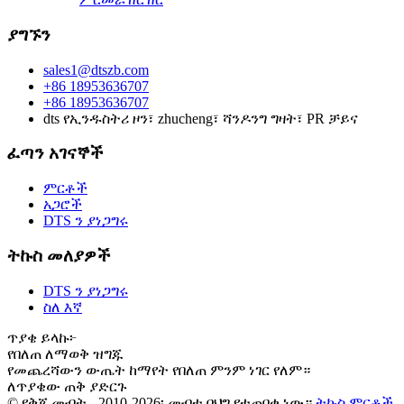
ያግኙን
sales1@dtszb.com
+86 18953636707
+86 18953636707
dts የኢንዱስትሪ ዞን፣ zhucheng፣ ሻንዶንግ ግዛት፣ PR ቻይና
ፈጣን አገናኞች
ምርቶች
አጋሮች
DTS ን ያነጋግሩ
ትኩስ መለያዎች
DTS ን ያነጋግሩ
ስለ እኛ
ጥያቄ ይላኩ፦
የበለጠ ለማወቅ ዝግጁ
የመጨረሻውን ውጤት ከማየት የበለጠ ምንም ነገር የለም።
ለጥያቄው ጠቅ ያድርጉ
© የቅጂ መብት - 2010-2026፡ መብቱ በህግ የተጠበቀ ነው።
ትኩስ ምርቶች