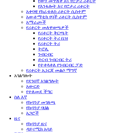
የውሃ መጥለቅ እና የሮታሪ ሪቶርት
የእንፋሎት እና የሮታሪ ሪቶርት
አቀባዊ የክራቴለስ ሪቶርት ሲስተም
አውቶማቲክ የባች ሪቶርት ሲስተም
አማራጮች
የሪቶርት መለዋወጫዎች
የሪቶርት ቅርጫት
የሪቶርት ትሪ ቤዝ
የሪቶርት ትሪ
ትሮሊ
ንብርብር
ድርብ ንብርብር ትሪ
የተቀላቀለ የንብርብር ፓድ
የሪቶርት ኢነርጂ መልሶ ማግኛ
አገልግሎት
የደንበኛ አገልግሎት
አውርድ
የተለመደ ችግር
ስለ እኛ
የኩባንያ መገለጫ
የኩባንያ ባህል
አጋሮች
ዜና
የኩባንያ ዜና
ዳይናሚክ አሳይ