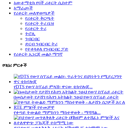
አውቶማቲክ የባች ሪቶርት ሲስተም
አማራጮች
የሪቶርት መለዋወጫዎች
የሪቶርት ቅርጫት
የሪቶርት ትሪ ቤዝ
የሪቶርት ትሪ
ትሮሊ
ንብርብር
ድርብ ንብርብር ትሪ
የተቀላቀለ የንብርብር ፓድ
የሪቶርት ኢነርጂ መልሶ ማግኛ
የባህሪ ምርቶች
የDTS የውሃ ስፕሬይ ምላሽ፡ ዋናው ቴክኖሎጂ...
በመስታወት የታሸገ የሕፃን አትክልት ንፁህ የውሃ ስፕሬይ ሪቶርት
የቀጣይ ትውልድ ማምከንን ማስተዋወቅ - ማሻሻል...
ይህ የውሃ መጥለቅለቅ ሪቶርት ለቫክዩም-ፒ ተስማሚ ነው...