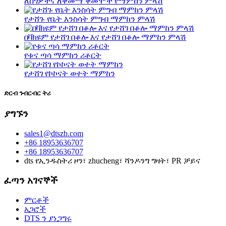
ለስጎዎችና ለቅመማ ቅመሞች የማምከን ምላሽ
የታሸጉ የቤት እንስሳት ምግብ ማምከን ምላሽ
በቫክዩም የታሸገ በቆሎ እና የታሸገ በቆሎ ማምከን ምላሽ
የቱና ጣሳ ማምከን ሪቶርት
የታሸገ የኮኮናት ወተት ማምከን
ድርብ ንብርብር ትሪ
ያግኙን
sales1@dtszb.com
+86 18953636707
+86 18953636707
dts የኢንዱስትሪ ዞን፣ zhucheng፣ ሻንዶንግ ግዛት፣ PR ቻይና
ፈጣን አገናኞች
ምርቶች
አጋሮች
DTS ን ያነጋግሩ