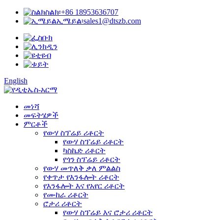
ስልክ፡
+86 18953636707
ኢሜይል፡
sales1@dtszb.com
English
መነሻ
መፍትሄዎች
ምርቶች
የውሃ ስፕሬይ ሪቶርት
የውሃ ስፕሬይ ሪቶርት
ካስኬድ ሪቶርት
የጎን ስፕሬይ ሪቶርት
የውሃ መጥለቅ ቃለ ምልልስ
የቀጥታ የእንፋሎት ሪቶርት
የእንፋሎት እና የአየር ሪቶርት
የሙከራ ሪቶርት
ሮታሪ ሪቶርት
የውሃ ስፕሬይ እና ሮታሪ ሪቶርት