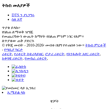
ትኩስ መለያዎች
DTS ን ያነጋግሩ
ስለ እኛ
ጥያቄ ይላኩ፦
የበለጠ ለማወቅ ዝግጁ
የመጨረሻውን ውጤት ከማየት የበለጠ ምንም ነገር የለም።
ለጥያቄው ጠቅ ያድርጉ
© የቅጂ መብት - 2010-2026፡ መብቱ በህግ የተጠበቀ ነው።
ትኩስ ምርቶች
-
የጣቢያ ካርታ
ሪቶርት
,
የሪቶርት ስቴሪላይዘር
,
ሮታሪ ሪቶርት
,
የእንፋሎት አየር ሪቶርት
,
አቀባዊ ሪቶርት
,
የሙከራ ሪቶርት
,
ኢሜይል ላክ
ዌቻት