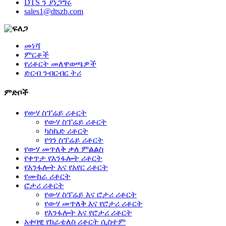
DTS ን ያነጋግሩ
sales1@dtszb.com
መነሻ
ምርቶች
የሪቶርት መለዋወጫዎች
ድርብ ንብርብር ትሪ
ምድቦች
የውሃ ስፕሬይ ሪቶርት
የውሃ ስፕሬይ ሪቶርት
ካስኬድ ሪቶርት
የጎን ስፕሬይ ሪቶርት
የውሃ መጥለቅ ቃለ ምልልስ
የቀጥታ የእንፋሎት ሪቶርት
የእንፋሎት እና የአየር ሪቶርት
የሙከራ ሪቶርት
ሮታሪ ሪቶርት
የውሃ ስፕሬይ እና ሮታሪ ሪቶርት
የውሃ መጥለቅ እና የሮታሪ ሪቶርት
የእንፋሎት እና የሮታሪ ሪቶርት
አቀባዊ የክራቴለስ ሪቶርት ሲስተም