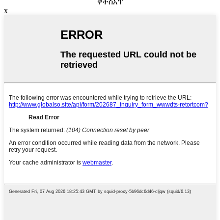
ዋትስአፕ
x