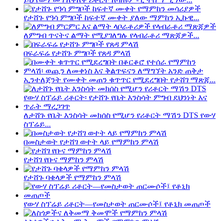
የታሸጉ የዓሳ ምግቦች ከፍተኛ ሙቀት ያለው ማምከን ኢኩዊ...
ለምግብ ጥናትና ልማት የሚያገለግሉ የላብራቶሪ ማጽጃዎች...
በፍራፍሬ የታሸጉ ምግቦች የጸዳ ምላሽ
ኢንተለጀንት የሙቀት መጠን ቁጥጥር የሚደረግበት የታሸገ ማጽጃ...
ለታሸጉ የቤት እንስሳት መክሰስ የሚሆን የሪቶርት ማሽን DTS የውሃ
ስፕሬይ...
በመስታወት የታሸገ ወተት ላይ የማምከን ምላሽ
የታሸገ የቡና ማምከን ምላሽ
የታሸጉ ባቄላዎች የማምከን ምላሽ
የውሃ ስፕሬይ ሪቶርት—የመስታወት ጠርሙሶች፤ የቶኒክ መጠጦች