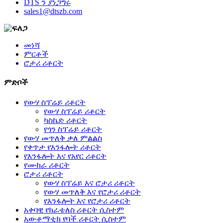
DTS ን ያነጋግሩ
sales1@dtszb.com
መነሻ
ምርቶች
ሮታሪ ሪቶርት
ምድቦች
የውሃ ስፕሬይ ሪቶርት
የውሃ ስፕሬይ ሪቶርት
ካስኬድ ሪቶርት
የጎን ስፕሬይ ሪቶርት
የውሃ መጥለቅ ቃለ ምልልስ
የቀጥታ የእንፋሎት ሪቶርት
የእንፋሎት እና የአየር ሪቶርት
የሙከራ ሪቶርት
ሮታሪ ሪቶርት
የውሃ ስፕሬይ እና ሮታሪ ሪቶርት
የውሃ መጥለቅ እና የሮታሪ ሪቶርት
የእንፋሎት እና የሮታሪ ሪቶርት
አቀባዊ የክራቴለስ ሪቶርት ሲስተም
አውቶማቲክ የባች ሪቶርት ሲስተም