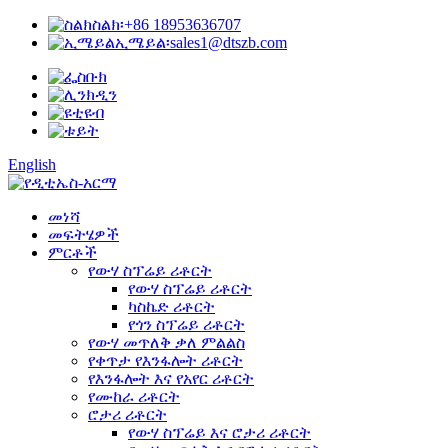
ስልክ፡
+86 18953636707
ኢሜይል፡
sales1@dtszb.com
English
መነሻ
መፍትሄዎች
ምርቶች
የውሃ ስፕሬይ ሪቶርት
የውሃ ስፕሬይ ሪቶርት
ካስኬድ ሪቶርት
የጎን ስፕሬይ ሪቶርት
የውሃ መጥለቅ ቃለ ምልልስ
የቀጥታ የእንፋሎት ሪቶርት
የእንፋሎት እና የአየር ሪቶርት
የሙከራ ሪቶርት
ሮታሪ ሪቶርት
የውሃ ስፕሬይ እና ሮታሪ ሪቶርት