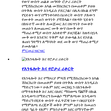
የውሃ ውስጥ ጠልቆ መግባት ሮታሪ ሪቶርት
የሚሽከረከረው አካል መሽከርከርን በመጠቀም ይዘቱ
በጥቅሉ ውስጥ እንዲፈስ ያደርጋል፣ በሌላ በኩል ደግሞ
የሂደቱን ውሃ በማንቀሳቀስ በሪቶርት ውስጥ ያለውን
የሙቀት መጠን ወጥነት ያሻሽላል። የጽዳት ሂደቱን
በከፍተኛ ሙቀት ለመጀመር እና በፍጥነት የሙቀት
መጠኑን ለመጨመር ሙቅ ውሃ በሙቅ ውሃ
ማጠራቀሚያ ውስጥ አስቀድሞ ይዘጋጃል፣ ከጸዳ በኋላ
ሙቅ ውሃ እንደገና ጥቅም ላይ ይውላል እና የኃይል
ቁጠባ ዓላማን ለማሳካት ወደ ሙቅ ውሃ ማጠራቀሚያ
ይመለሳል።
ምርመራ
ዝርዝር
የእንፋሎት እና የሮታሪ ሪቶርት
የእንፋሎት እና የማዞሪያ ምላሽ የሚሽከረከረውን አካል
ሽክርክሪት በመጠቀም ይዘቱ በጥቅሉ ውስጥ እንዲፈስ
ማድረግ ነው። ሁሉም አየር መርከቧን በእንፋሎት
በማጥለቅለቅ እና አየር በአየር ማስወጫ ቫልቮች በኩል
እንዲወጣ በማድረግ ከመልሶ ማምለጫው እንዲወጣ
ማድረግ በሂደቱ ውስጥ ተፈጥሯዊ ነው። በዚህ ሂደት
የማምለጫ ደረጃዎች ወቅት ምንም አይነት ከመጠን
በላይ ግፊት የለም፣ ምክንያቱም አየር በማንኛውም