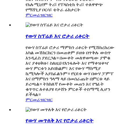
የአሉሚኒየም ትሪ፤ የፕላስቲክ ትሪ፤ ተለዋዋጭ
የማሸጊያ ቦርሳ፤ ቴትራ ሬክታርት
ምርመራ
ዝርዝር
የውሃ ስፕሬይ እና ሮታሪ ሪቶርት
የውሃ ስፕሬይ ሮታሪ ማምከን ሪቶርት የሚሽከረከረው
አካል መሽከርከርን በመጠቀም ይዘቱ በጥቅሉ ውስጥ
እንዲፈስ ያደርጋል። በሙቀት መለዋወጫው ያሞቁ
እና ያቀዘቅዙ፣ ስለዚህ የእንፋሎት እና የማቀዝቀዣ
ውሃ ምርቱን አይበክልም፣ እና የውሃ ማከሚያ
ኬሚካሎች አያስፈልጉም። የሂደቱ ውሃ በውሃ ፓምፕ
እና በማምከን ዓላማ ላይ በመሰራጨት በምርቱ ላይ
ይረጫል። ትክክለኛ የሙቀት መጠን እና የግፊት
ቁጥጥር ለተለያዩ የታሸጉ ምርቶች ተስማሚ ሊሆን
ይችላል።
ምርመራ
ዝርዝር
የውሃ መጥለቅ እና የሮታሪ ሪቶርት