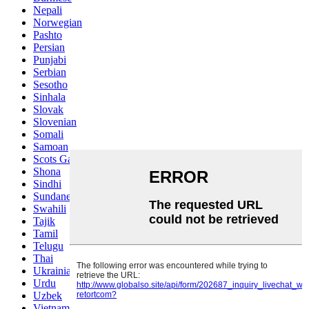
Nepali
Norwegian
Pashto
Persian
Punjabi
Serbian
Sesotho
Sinhala
Slovak
Slovenian
Somali
Samoan
Scots Gaelic
Shona
Sindhi
Sundanese
Swahili
Tajik
Tamil
Telugu
Thai
Ukrainian
Urdu
Uzbek
Vietnamese