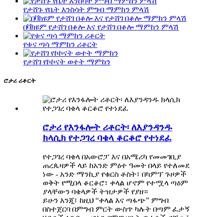
የታሸጉ የቤት እንስሳት ምግብ ማምከን ምላሽ
በቫክዩም የታሸገ በቆሎ እና የታሸገ በቆሎ ማምከን ምላሽ
የቱና ጣሳ ማምከን ሪቶርት
የታሸገ የኮኮናት ወተት ማምከን
ሮታሪ ሪቶርት
ሮታሪ የእንፋሎት ሪቶርት፡ ለእያንዳንዱ
ክላሲክ የተጋገረ ባቄላ ቆርቆሮ የተነደፈ
የተጋገረ ባቄላ በአውሮፓ እና በአሜሪካ የመመገቢያ
ጠረጴዛዎች ላይ ከአንድ ምዕተ ዓመት በላይ የተለመደ
ነው - አንድ ማንኪያ የቁርስ ቶስት፣ በካምፕ ጉዞዎች
ወቅት የሚበላ ቆርቆሮ፣ ቀላል ሆኖም የተሟላ ጣዕም
ያላቸውን ባቄላዎች ትዝታዎች የያዘ።
ይሁን እንጂ፣ ከዚህ “ቀላል እና ጣፋጭ” ምግብ
በስተጀርባ በምግብ ምርት ውስጥ ካሉት በጣም ፈታኝ