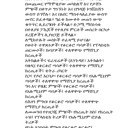
በመጨመር የማሞቂያው መካከለኛ እና የታሸጉ
ምግቦች በቀጥታ ግንኙነት እና በግዳጅ ኮንቬክሽን
ውስጥ ይገኛሉ፣ እና በአየር ማስተላለፊያው ውስጥ
መኖር ይፈቀዳል። ግፊቱ ከሙቀት መጠን ውጭ
ቁጥጥር ሊደረግበት ይችላል። ድጋሚ ማስነሳቱ
በተለያዩ ፓኬጆች የተለያዩ ምርቶች መሰረት በርካታ
ደረጃዎችን ሊያዘጋጅ ይችላል።
ለሚከተሉት መስኮች ተፈጻሚ ይሆናል፦
የወተት ተዋጽኦዎች፡ የቆርቆሮ ጣሳዎች፤ የፕላስቲክ
ጠርሙሶች፣ ኩባያዎች፤ ተለዋዋጭ የማሸጊያ
ከረጢቶች
አትክልቶችና ፍራፍሬዎች (እንጉዳይ፣ አትክልት፣
ባቄላ): የቆርቆሮ ጣሳዎች፤ ተለዋዋጭ የማሸጊያ
ከረጢቶች፤ ቴትራ ሪካርት
ስጋ፣ የዶሮ እርባታ፡ የቆርቆሮ ጣሳዎች፤ የአሉሚኒየም
ጣሳዎች፤ ተለዋዋጭ የማሸጊያ ከረጢቶች
ዓሳ እና የባህር ምግቦች፡ የቆርቆሮ ጣሳዎች፤
የአሉሚኒየም ጣሳዎች፤ ተለዋዋጭ የማሸጊያ
ከረጢቶች
የሕፃን ምግብ፡ የቆርቆሮ ጣሳዎች፤ ተለዋዋጭ
የማሸጊያ ከረጢቶች
ለመመገብ የተዘጋጁ ምግቦች፡ የከረጢት ስስ፤ የከረጢት
ሩዝ፤ የፕላስቲክ ትሪዎች፤ የአሉሚኒየም ፎይል
ትሪዎች
የቤት እንስሳት ምግብ፡ የቆርቆሮ ቆርቆሮ፤