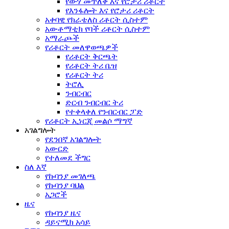
የውሃ መጥለቅ እና የሮታሪ ሪቶርት
የእንፋሎት እና የሮታሪ ሪቶርት
አቀባዊ የክራቴለስ ሪቶርት ሲስተም
አውቶማቲክ የባች ሪቶርት ሲስተም
አማራጮች
የሪቶርት መለዋወጫዎች
የሪቶርት ቅርጫት
የሪቶርት ትሪ ቤዝ
የሪቶርት ትሪ
ትሮሊ
ንብርብር
ድርብ ንብርብር ትሪ
የተቀላቀለ የንብርብር ፓድ
የሪቶርት ኢነርጂ መልሶ ማግኛ
አገልግሎት
የደንበኛ አገልግሎት
አውርድ
የተለመደ ችግር
ስለ እኛ
የኩባንያ መገለጫ
የኩባንያ ባህል
አጋሮች
ዜና
የኩባንያ ዜና
ዳይናሚክ አሳይ