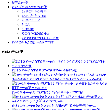
አማራጮች
የሪቶርት መለዋወጫዎች
የሪቶርት ቅርጫት
የሪቶርት ትሪ ቤዝ
የሪቶርት ትሪ
ትሮሊ
ንብርብር
ድርብ ንብርብር ትሪ
የተቀላቀለ የንብርብር ፓድ
የሪቶርት ኢነርጂ መልሶ ማግኛ
የባህሪ ምርቶች
የDTS የውሃ ስፕሬይ ምላሽ፡ ዋናው ቴክኖሎጂ...
በመስታወት የታሸገ የሕፃን አትክልት ንፁህ የውሃ ስፕሬይ ሪቶርት
የቀጣይ ትውልድ ማምከንን ማስተዋወቅ - ማሻሻል...
ይህ የውሃ መጥለቅለቅ ሪቶርት ለቫክዩም-ፒ ተስማሚ ነው...