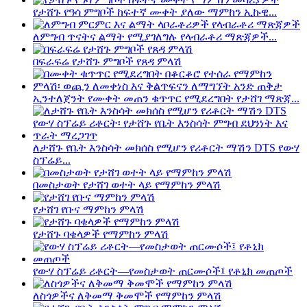
የታሸጉ የዓሳ ምግቦች ከፍተኛ ሙቀት ያለው ማምከን ኢኩዊ...
ለምግብ ጥናትና ልማት የሚያገለግሉ የላብራቶሪ ማጽጃዎች...
በፍራፍሬ የታሸጉ ምግቦች የጸዳ ምላሽ
ኢንተለጀንት የሙቀት መጠን ቁጥጥር የሚደረግበት የታሸገ ማጽጃ...
ለታሸጉ የቤት እንስሳት መክሰስ የሚሆን የሪቶርት ማሽን DTS የውሃ
ስፕሬይ...
በመስታወት የታሸገ ወተት ላይ የማምከን ምላሽ
የታሸገ የቡና ማምከን ምላሽ
የታሸጉ ባቄላዎች የማምከን ምላሽ
የውሃ ስፕሬይ ሪቶርት—የመስታወት ጠርሙሶች፤ የቶኒክ መጠጦች
ለስጎዎችና ለቅመማ ቅመሞች የማምከን ምላሽ