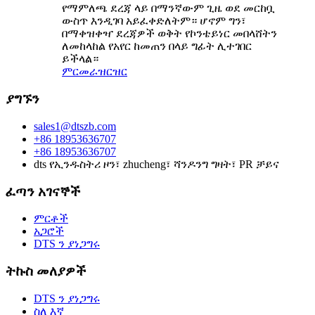
የማምለጫ ደረጃ ላይ በማንኛውም ጊዜ ወደ መርከቧ
ውስጥ እንዲገባ አይፈቀድለትም። ሆኖም ግን፣
በማቀዝቀዣ ደረጃዎች ወቅት የኮንቴይነር መበላሸትን
ለመከላከል የአየር ከመጠን በላይ ግፊት ሊተገበር
ይችላል።
ምርመራ
ዝርዝር
ያግኙን
sales1@dtszb.com
+86 18953636707
+86 18953636707
dts የኢንዱስትሪ ዞን፣ zhucheng፣ ሻንዶንግ ግዛት፣ PR ቻይና
ፈጣን አገናኞች
ምርቶች
አጋሮች
DTS ን ያነጋግሩ
ትኩስ መለያዎች
DTS ን ያነጋግሩ
ስለ እኛ