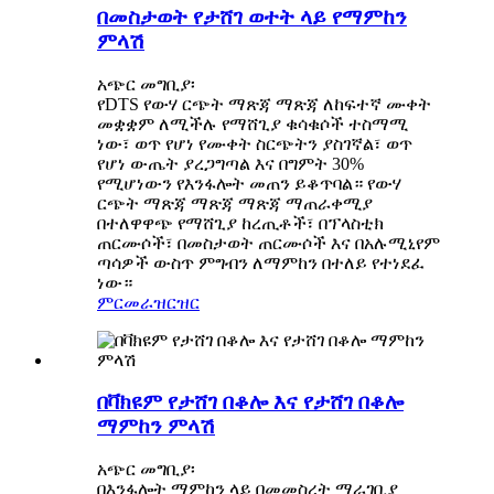
በመስታወት የታሸገ ወተት ላይ የማምከን
ምላሽ
አጭር መግቢያ፡
የDTS የውሃ ርጭት ማጽጃ ማጽጃ ለከፍተኛ ሙቀት
መቋቋም ለሚችሉ የማሸጊያ ቁሳቁሶች ተስማሚ
ነው፣ ወጥ የሆነ የሙቀት ስርጭትን ያስገኛል፣ ወጥ
የሆነ ውጤት ያረጋግጣል እና በግምት 30%
የሚሆነውን የእንፋሎት መጠን ይቆጥባል። የውሃ
ርጭት ማጽጃ ማጽጃ ማጽጃ ማጠራቀሚያ
በተለዋዋጭ የማሸጊያ ከረጢቶች፣ በፕላስቲክ
ጠርሙሶች፣ በመስታወት ጠርሙሶች እና በአሉሚኒየም
ጣሳዎች ውስጥ ምግብን ለማምከን በተለይ የተነደፈ
ነው።
ምርመራ
ዝርዝር
በቫክዩም የታሸገ በቆሎ እና የታሸገ በቆሎ
ማምከን ምላሽ
አጭር መግቢያ፡
በእንፋሎት ማምከን ላይ በመመስረት ማራገቢያ