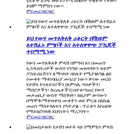
ሂደቶች አንዱ መሆኑን የሚገነዘቡት ጥቂቶች ናቸው፤
ይህም ማምከን ነው።
ምርመራ
ዝርዝር
ይህ የውሃ መጥለቅለቅ ሪቶርት በቫክዩም
ለተሸፈኑ ምግቦች እና ለተለዋዋጭ ፓኬጆች
ተስማሚ ነው
የውሃ መጥለቅለቅ ምላሽ በምግብ እና በመጠጥ
ኢንዱስትሪዎች ውስጥ የንግድ መጸዳዳትን ወይም
ፓስቴሪዜሽንን ለማሳካት በስፋት የሚያገለግል ልዩ
የሙቀት ማቀነባበሪያ መሳሪያ ነው። ዋናው መርህ
የታሸጉ ኮንቴይነሮችን (ለምሳሌ ጣሳዎችን፣
ማሰሮዎችን፣ ከረጢቶችን) በተቆጣጠረ የውሃ
መታጠቢያ ውስጥ ማስገባት፣ ከዚያም ውሃውን
በማሞቅ/ማቀዝቀዝ ሙቀትን ወደ ምርቱ በእኩል
መጠን ማስተላለፍን ያካትታል - ጥራቱን እየጠበቀ
የማይክሮባላዊ ደህንነትን ማረጋገጥ።
ምርመራ
ዝርዝር