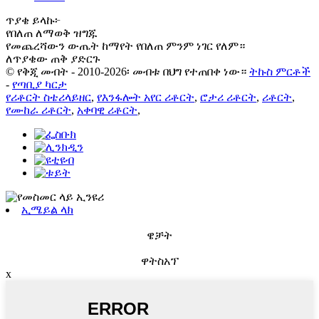
ጥያቄ ይላኩ፦
የበለጠ ለማወቅ ዝግጁ
የመጨረሻውን ውጤት ከማየት የበለጠ ምንም ነገር የለም።
ለጥያቄው ጠቅ ያድርጉ
© የቅጂ መብት - 2010-2026፡ መብቱ በህግ የተጠበቀ ነው።
ትኩስ ምርቶች
-
የጣቢያ ካርታ
የሪቶርት ስቴሪላይዘር
,
የእንፋሎት አየር ሪቶርት
,
ሮታሪ ሪቶርት
,
ሪቶርት
,
የሙከራ ሪቶርት
,
አቀባዊ ሪቶርት
,
ኢሜይል ላክ
ዌቻት
ዋትስአፕ
x