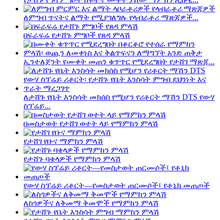
ለምግብ ጥናትና ልማት የሚያገለግሉ የላብራቶሪ ማጽጃዎች...
በፍራፍሬ የታሸጉ ምግቦች የጸዳ ምላሽ
ኢንተለጀንት የሙቀት መጠን ቁጥጥር የሚደረግበት የታሸገ ማጽጃ...
ለታሸጉ የቤት እንስሳት መክሰስ የሚሆን የሪቶርት ማሽን DTS የውሃ
ስፕሬይ...
በመስታወት የታሸገ ወተት ላይ የማምከን ምላሽ
የታሸገ የቡና ማምከን ምላሽ
የታሸጉ ባቄላዎች የማምከን ምላሽ
የውሃ ስፕሬይ ሪቶርት—የመስታወት ጠርሙሶች፤ የቶኒክ መጠጦች
ለስጎዎችና ለቅመማ ቅመሞች የማምከን ምላሽ