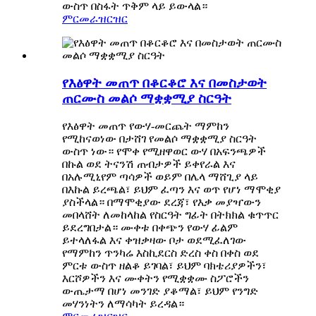
ውስጥ በስፋት ጥቅም ላይ ይውላል።
ምርመራ
ዝርዝር
የእፅዋት መጠጥ በቆርቆሮ እና በመስታወት
ጠርሙስ መልሶ ማቋቋሚያ ስርዓት
የእፅዋት መጠጥ የውሃ-መርጨት ማምከን
የሚከናወነው በታሸገ የመልሶ ማቋቋሚያ ስርዓት
ውስጥ ነው። የሞቀ የሚዘዋወር ውሃ በአፍንጫዎች
በኩል ወደ ትናንሽ ጠብታዎች ይቀየራል እና
በአሉሚኒየም ጣሳዎች ወይም በሌላ ማሸጊያ ላይ
በእኩል ይረጫል፣ ይህም ፈጣን እና ወጥ የሆነ ማሞቂያ
ያስችላል። በማሞቂያው ደረጃ፣ የእቃ መያዣውን
መበላሸት ለመከላከል የስርዓት ግፊት በትክክል ቁጥጥር
ይደረግበታል። ሙቀቱ በቀጭን የውሃ ፊልም
ይተላለፋል እና ቀዝቃዛው ቦታ ወደሚፈለገው
የማምከን ጥንካሬ እስኪደርስ ድረስ ቀስ በቀስ ወደ
ምርቱ ውስጥ ዘልቆ ይገባል፣ ይህም ባክቴሪያዎችን፣
እርሾዎችን እና ሙቀትን የሚቋቋሙ ስፖሮችን
ውጤታማ በሆነ መንገድ ያቆማል፣ ይህም የንግድ
መሃንነትን ለማሳካት ይረዳል።