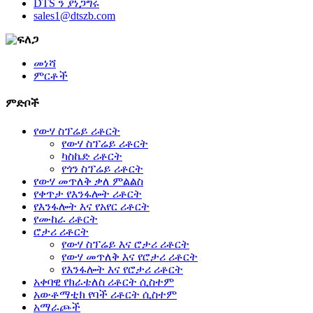
DTS ን ያነጋግሩ
sales1@dtszb.com
መነሻ
ምርቶች
ምድቦች
የውሃ ስፕሬይ ሪቶርት
የውሃ ስፕሬይ ሪቶርት
ካስኬድ ሪቶርት
የጎን ስፕሬይ ሪቶርት
የውሃ መጥለቅ ቃለ ምልልስ
የቀጥታ የእንፋሎት ሪቶርት
የእንፋሎት እና የአየር ሪቶርት
የሙከራ ሪቶርት
ሮታሪ ሪቶርት
የውሃ ስፕሬይ እና ሮታሪ ሪቶርት
የውሃ መጥለቅ እና የሮታሪ ሪቶርት
የእንፋሎት እና የሮታሪ ሪቶርት
አቀባዊ የክራቴለስ ሪቶርት ሲስተም
አውቶማቲክ የባች ሪቶርት ሲስተም
አማራጮች