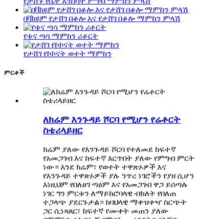
የታሸጉ የቤት እንስሳት ምግብ ማምከን ምላሽ
በቫክዩም የታሸገ በቆሎ እና የታሸገ በቆሎ ማምከን ምላሽ
የቱና ጣሳ ማምከን ሪቶርት
የታሸገ የኮኮናት ወተት ማምከን
ምርቶች
ለክሬም እንጉዳይ ሾርባ የሚሆን የሬቶርት
ስቴሪላይዘር
ክሬም ያለው የእንጉዳይ ሾርባ የተለመደ ከፍተኛ
የአመጋገብ እና ከፍተኛ እርጥበት ያለው የምግብ ምርት
ነው። እንደ ክሬም፣ የወተት ተዋጽኦዎች እና
የእንጉዳይ ተዋጽኦዎች ያሉ ንጥረ ነገሮችን የያዘ ሲሆን
እነዚህም የበለፀገ ጣዕም እና የአመጋገብ ዋጋ ይሰጣሉ
ነገር ግን ምርቱን ለማይክሮባላዊ ብክለት የበለጠ
ተጋላጭ ያደርጉታል። ከባህላዊ ማቀዝቀዣ ስርጭት
ጋር ሲነጻጸር፣ ከፍተኛ የሙቀት መጠን ያለው