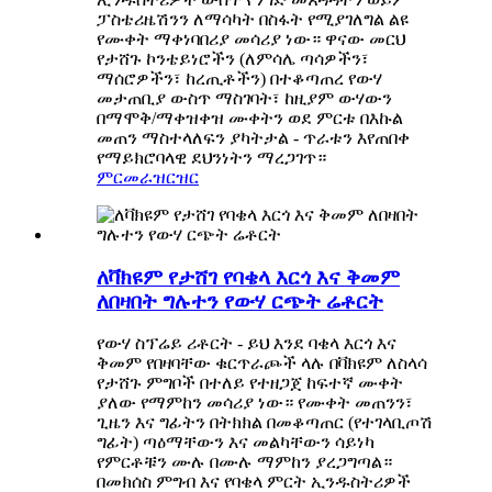
ፓስቴሪዜሽንን ለማሳካት በስፋት የሚያገለግል ልዩ
የሙቀት ማቀነባበሪያ መሳሪያ ነው። ዋናው መርህ
የታሸጉ ኮንቴይነሮችን (ለምሳሌ ጣሳዎችን፣
ማሰሮዎችን፣ ከረጢቶችን) በተቆጣጠረ የውሃ
መታጠቢያ ውስጥ ማስገባት፣ ከዚያም ውሃውን
በማሞቅ/ማቀዝቀዝ ሙቀትን ወደ ምርቱ በእኩል
መጠን ማስተላለፍን ያካትታል - ጥራቱን እየጠበቀ
የማይክሮባላዊ ደህንነትን ማረጋገጥ።
ምርመራ
ዝርዝር
ለቫክዩም የታሸገ የባቄላ እርጎ እና ቅመም
ለበዛበት ግሉተን የውሃ ርጭት ሬቶርት
የውሃ ስፕሬይ ሪቶርት - ይህ እንደ ባቄላ እርጎ እና
ቅመም የበዛባቸው ቁርጥራጮች ላሉ በቫክዩም ለስላሳ
የታሸጉ ምግቦች በተለይ የተዘጋጀ ከፍተኛ ሙቀት
ያለው የማምከን መሳሪያ ነው። የሙቀት መጠንን፣
ጊዜን እና ግፊትን በትክክል በመቆጣጠር (የተገላቢጦሽ
ግፊት) ጣዕማቸውን እና መልካቸውን ሳይነካ
የምርቶቹን ሙሉ በሙሉ ማምከን ያረጋግጣል።
በመክሰስ ምግብ እና የባቄላ ምርት ኢንዱስትሪዎች