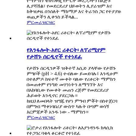
የማምከን ቴክኖሎጂ የምርት መረጋጋትን በእጅጉ
ሊያሻሽል፣ የመደርደሪያ ህይወትን ሊያራዝም እና
ከቅዝቃዜ ሰንሰለት ማከማቻ እና ትራንስ ጋር የተያያዙ
ወጪዎችን ሊቀንስ ይችላል...
ምርመራ
ዝርዝር
የእንፋሎት-አየር ሪቶርት፡ ለፕሪሚየም
የታሸጉ ሰርዲኖች የተነደፈ
የታሸጉ ሰርዲንዎች ዝቅተኛ አሲድ ያላቸው የታሸጉ
ምግቦች (pH > 4.6) ተብለው ይመደባሉ፤ እንዲሁም
በተለምዶ ከፍተኛ ሙቀት ባለው የሪቶርት ማምከን
በመጠቀም የንግድ መሃንነትን ለማግኘት እና
በአከባቢው የሙቀት መጠን ረጅም የመደርደሪያ
ሕይወት እንዲኖር ያደርጋሉ።
ከዚህ ለመበላት ዝግጁ የሆነ ምግብ ምቾት በስተጀርባ
በምግብ ማቀነባበሪያ ውስጥ ካሉት በጣም ወሳኝ
እርምጃዎች አንዱ ነው - ማምከን።
ምርመራ
ዝርዝር