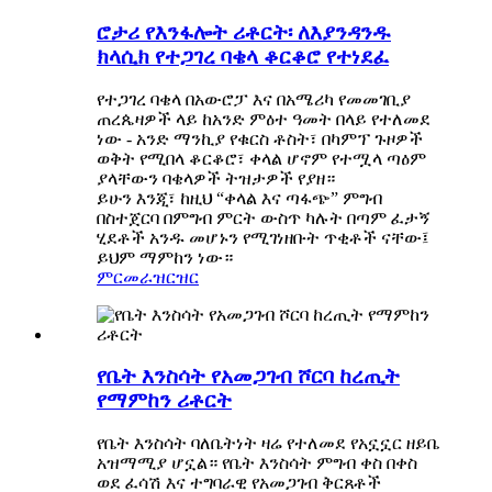
ሮታሪ የእንፋሎት ሪቶርት፡ ለእያንዳንዱ
ክላሲክ የተጋገረ ባቄላ ቆርቆሮ የተነደፈ
የተጋገረ ባቄላ በአውሮፓ እና በአሜሪካ የመመገቢያ
ጠረጴዛዎች ላይ ከአንድ ምዕተ ዓመት በላይ የተለመደ
ነው - አንድ ማንኪያ የቁርስ ቶስት፣ በካምፕ ጉዞዎች
ወቅት የሚበላ ቆርቆሮ፣ ቀላል ሆኖም የተሟላ ጣዕም
ያላቸውን ባቄላዎች ትዝታዎች የያዘ።
ይሁን እንጂ፣ ከዚህ “ቀላል እና ጣፋጭ” ምግብ
በስተጀርባ በምግብ ምርት ውስጥ ካሉት በጣም ፈታኝ
ሂደቶች አንዱ መሆኑን የሚገነዘቡት ጥቂቶች ናቸው፤
ይህም ማምከን ነው።
ምርመራ
ዝርዝር
የቤት እንስሳት የአመጋገብ ሾርባ ከረጢት
የማምከን ሪቶርት
የቤት እንስሳት ባለቤትነት ዛሬ የተለመደ የአኗኗር ዘይቤ
አዝማሚያ ሆኗል። የቤት እንስሳት ምግብ ቀስ በቀስ
ወደ ፈሳሽ እና ተግባራዊ የአመጋገብ ቅርጸቶች