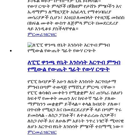
ይነፋል ወይም በማከማቻ ጊዜ ይበላሻል።
የውሃ ርጭት ምላሾች በቫክዩም የታሸጉ ምግቦችን እና
ኤዳማምን ለማዘጋጀት አስፈላጊ የማቀነባበሪያ
መሳሪያዎች ሲሆኑ፣ እነዚህ ለመበላት የተዘጋጁ መክሰስ
በክፍል ሙቀት ውስጥ ለጅምላ ምርት በመደርደሪያ
ላይ እንዲቆዩ ያስችላቸዋል።
ምርመራ
ዝርዝር
ለፒፒ ዋንጫ የቤት እንስሳት እርጥብ ምግብ
የሚውል የውጤት ግፊት የውሃ ርጭት
የፒፒ ኩባያዎች አሁን ለቤት እንስሳት እርጥበታማ
ምግብ በጣም ተወዳጅ የማሸጊያ ምርጫ ናቸው።
የፒፒ ቁሳቁስ ሙቀትን የሚቋቋም እና ጠንካራ ስለሆነ
ከፍተኛ የሙቀት መጠን እና ከፍተኛ ግፊት ያለው
ማምከንን መቋቋም ይችላል። ቀላል ክብደት ያለው፣
በጥብቅ የሚዘጋ እና በመደርደሪያዎች ላይ በጣም ጥሩ
ይመስላል - ለስጋ ፓስቶች፣ ለተቆራረጡ ስጋዎች፣
ለስጋ ሶሶች እና ለሁሉም አይነት ንጥረ ነገሮች ሚዛናዊ
ለሆኑ እርጥብ የቤት እንስሳት ምግቦች ተስማሚ ነው።
ምርመራ
ዝርዝር