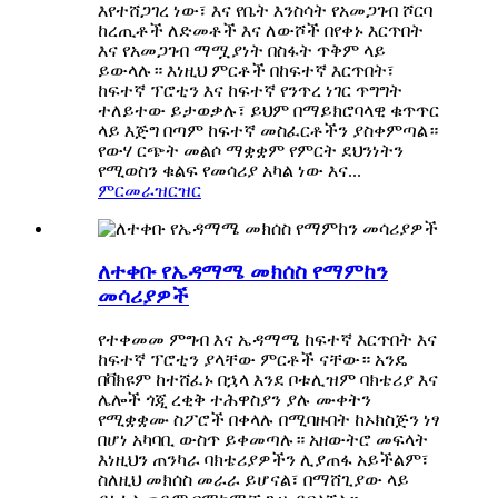
እየተሸጋገረ ነው፣ እና የቤት እንስሳት የአመጋገብ ሾርባ
ከረጢቶች ለድመቶች እና ለውሾች በየቀኑ እርጥበት
እና የአመጋገብ ማሟያነት በስፋት ጥቅም ላይ
ይውላሉ። እነዚህ ምርቶች በከፍተኛ እርጥበት፣
ከፍተኛ ፕሮቲን እና ከፍተኛ የንጥረ ነገር ጥግግት
ተለይተው ይታወቃሉ፣ ይህም በማይክሮባላዊ ቁጥጥር
ላይ እጅግ በጣም ከፍተኛ መስፈርቶችን ያስቀምጣል።
የውሃ ርጭት መልሶ ማቋቋም የምርት ደህንነትን
የሚወስን ቁልፍ የመሳሪያ አካል ነው እና...
ምርመራ
ዝርዝር
ለተቀቡ የኤዳማሜ መክሰስ የማምከን
መሳሪያዎች
የተቀመመ ምግብ እና ኤዳማሜ ከፍተኛ እርጥበት እና
ከፍተኛ ፕሮቲን ያላቸው ምርቶች ናቸው። አንዴ
በቫክዩም ከተሸፈኑ በኋላ እንደ ቦቱሊዝም ባክቴሪያ እና
ሌሎች ጎጂ ረቂቅ ተሕዋስያን ያሉ ሙቀትን
የሚቋቋሙ ስፖሮች በቀላሉ በሚባዙበት ከኦክስጅን ነፃ
በሆነ አካባቢ ውስጥ ይቀመጣሉ። አዘውትሮ መፍላት
እነዚህን ጠንካራ ባክቴሪያዎችን ሊያጠፋ አይችልም፣
ስለዚህ መክሰስ መራራ ይሆናል፣ በማሸጊያው ላይ