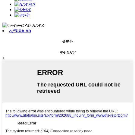
ኢሜይል ላክ
ዌቻት
ዋትስአፕ
x