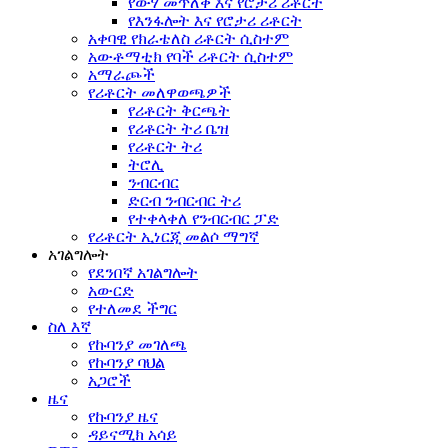
የውሃ መጥለቅ እና የሮታሪ ሪቶርት
የእንፋሎት እና የሮታሪ ሪቶርት
አቀባዊ የክራቴለስ ሪቶርት ሲስተም
አውቶማቲክ የባች ሪቶርት ሲስተም
አማራጮች
የሪቶርት መለዋወጫዎች
የሪቶርት ቅርጫት
የሪቶርት ትሪ ቤዝ
የሪቶርት ትሪ
ትሮሊ
ንብርብር
ድርብ ንብርብር ትሪ
የተቀላቀለ የንብርብር ፓድ
የሪቶርት ኢነርጂ መልሶ ማግኛ
አገልግሎት
የደንበኛ አገልግሎት
አውርድ
የተለመደ ችግር
ስለ እኛ
የኩባንያ መገለጫ
የኩባንያ ባህል
አጋሮች
ዜና
የኩባንያ ዜና
ዳይናሚክ አሳይ