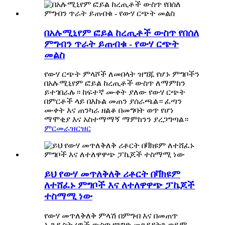
በአሉሚኒየም ፎይል ከረጢቶች ውስጥ የበሰለ
ምግብን ጥራት ይጠብቁ - የውሃ ርጭት
መልስ
የውሃ ርጭት ምላሾች ለመበላት ዝግጁ የሆኑ ምግቦችን
በአሉሚኒየም ፎይል ከረጢቶች ውስጥ ለማምከን
ይተገበራሉ። ከፍተኛ ሙቀት ያለው የውሃ ርጭት
በምርቶች ላይ በእኩል መጠን ያሰራጫል። ፈጣን
ሙቀት እና ጠንካራ ዘልቆ በመግባት ወጥ የሆነ
ማሞቂያ እና አስተማማኝ ማምከንን ያረጋግጣል።
ምርመራ
ዝርዝር
ይህ የውሃ መጥለቅለቅ ሪቶርት በቫክዩም
ለተሸፈኑ ምግቦች እና ለተለዋዋጭ ፓኬጆች
ተስማሚ ነው
የውሃ መጥለቅለቅ ምላሽ በምግብ እና በመጠጥ
ኢንዱስትሪዎች ውስጥ የንግድ መጸዳዳትን ወይም