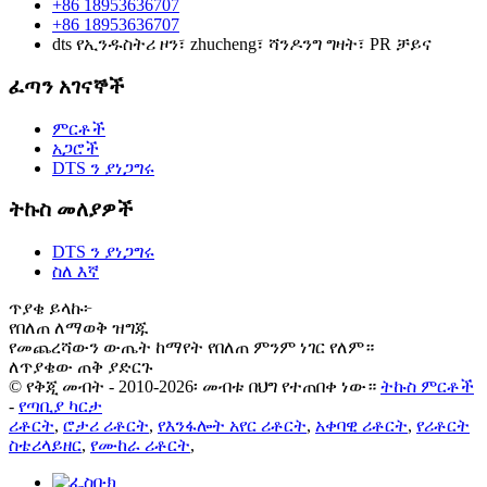
+86 18953636707
+86 18953636707
dts የኢንዱስትሪ ዞን፣ zhucheng፣ ሻንዶንግ ግዛት፣ PR ቻይና
ፈጣን አገናኞች
ምርቶች
አጋሮች
DTS ን ያነጋግሩ
ትኩስ መለያዎች
DTS ን ያነጋግሩ
ስለ እኛ
ጥያቄ ይላኩ፦
የበለጠ ለማወቅ ዝግጁ
የመጨረሻውን ውጤት ከማየት የበለጠ ምንም ነገር የለም።
ለጥያቄው ጠቅ ያድርጉ
© የቅጂ መብት - 2010-2026፡ መብቱ በህግ የተጠበቀ ነው።
ትኩስ ምርቶች
-
የጣቢያ ካርታ
ሪቶርት
,
ሮታሪ ሪቶርት
,
የእንፋሎት አየር ሪቶርት
,
አቀባዊ ሪቶርት
,
የሪቶርት
ስቴሪላይዘር
,
የሙከራ ሪቶርት
,