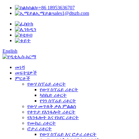
ስልክ፡
+86 18953636707
ኢሜይል፡
sales1@dtszb.com
English
መነሻ
መፍትሄዎች
ምርቶች
የውሃ ስፕሬይ ሪቶርት
የውሃ ስፕሬይ ሪቶርት
ካስኬድ ሪቶርት
የጎን ስፕሬይ ሪቶርት
የውሃ መጥለቅ ቃለ ምልልስ
የቀጥታ የእንፋሎት ሪቶርት
የእንፋሎት እና የአየር ሪቶርት
የሙከራ ሪቶርት
ሮታሪ ሪቶርት
የውሃ ስፕሬይ እና ሮታሪ ሪቶርት