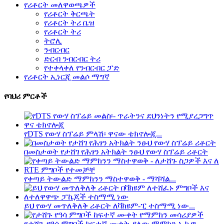
የሪቶርት መለዋወጫዎች
የሪቶርት ቅርጫት
የሪቶርት ትሪ ቤዝ
የሪቶርት ትሪ
ትሮሊ
ንብርብር
ድርብ ንብርብር ትሪ
የተቀላቀለ የንብርብር ፓድ
የሪቶርት ኢነርጂ መልሶ ማግኛ
የባህሪ ምርቶች
የDTS የውሃ ስፕሬይ ምላሽ፡ ዋናው ቴክኖሎጂ...
በመስታወት የታሸገ የሕፃን አትክልት ንፁህ የውሃ ስፕሬይ ሪቶርት
የቀጣይ ትውልድ ማምከንን ማስተዋወቅ - ማሻሻል...
ይህ የውሃ መጥለቅለቅ ሪቶርት ለቫክዩም-ፒ ተስማሚ ነው...
የታሸጉ የዓሳ ምግቦች ከፍተኛ ሙቀት ያለው ማምከን ኢኩዊ...