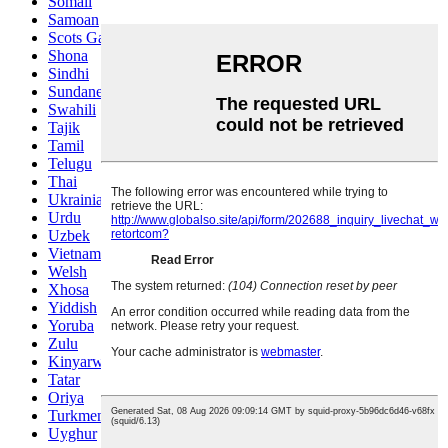
Somali
Samoan
Scots Gaelic
Shona
Sindhi
Sundanese
Swahili
Tajik
Tamil
Telugu
Thai
Ukrainian
Urdu
Uzbek
Vietnamese
Welsh
Xhosa
Yiddish
Yoruba
Zulu
Kinyarwanda
Tatar
Oriya
Turkmen
Uyghur