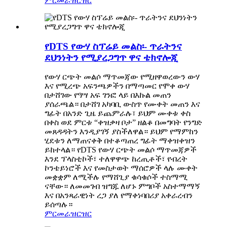
ምርመራ
ዝርዝር
የDTS የውሃ ስፕሬይ መልስ፡- ጥራትንና
ደህንነትን የሚያረጋግጥ ዋና ቴክኖሎጂ
የውሃ ርጭት መልሶ ማጥመጃው የሚዘዋወረውን ውሃ
እና የሚረጭ አፍንጫዎችን በማጣመር የሞቀ ውሃ
በታሸገው የዓሣ አፍ ገንፎ ላይ በእኩል መጠን
ያሰራጫል። በታሸገ አካባቢ ውስጥ የሙቀት መጠን እና
ግፊት በአንድ ጊዜ ይጨምራሉ፣ ይህም ሙቀቱ ቀስ
በቀስ ወደ ምርቱ “ቀዝቃዛ ቦታ” ዘልቆ በመግባት የንግድ
መጸዳዳትን እንዲያገኝ ያስችለዋል። ይህም የማምከን
ሂደቱን ለማጠናቀቅ በተቆጣጠረ ግፊት ማቀዝቀዝን
ይከተላል። የDTS የውሃ ርጭት መልሶ ማጥመጃዎች
እንደ ፕላስቲኮች፣ ተለዋዋጭ ከረጢቶች፣ የብረት
ኮንቴይነሮች እና የመስታወት ማሰሮዎች ላሉ ሙቀት
መቋቋም ለሚችሉ የማሸጊያ ቁሳቁሶች ተስማሚ
ናቸው። ለመመገብ ዝግጁ ለሆኑ ምግቦች አስተማማኝ
እና በአንጻራዊነት ረጋ ያለ የማቀነባበሪያ አቀራረብን
ይሰጣሉ።
ምርመራ
ዝርዝር