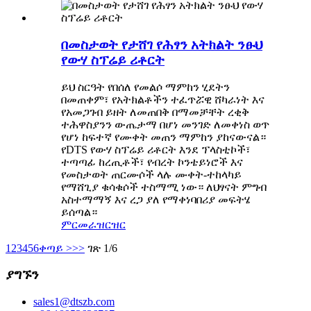
በመስታወት የታሸገ የሕፃን አትክልት ንፁህ
የውሃ ስፕሬይ ሪቶርት
ይህ ስርዓት የበሰለ የመልሶ ማምከን ሂደትን
በመጠቀም፣ የአትክልቶችን ተፈጥሯዊ ሸካራነት እና
የአመጋገብ ይዘት ለመጠበቅ በማመቻቸት ረቂቅ
ተሕዋስያንን ውጤታማ በሆነ መንገድ ለመቀነስ ወጥ
የሆነ ከፍተኛ የሙቀት መጠን ማምከን ያከናውናል።
የDTS የውሃ ስፕሬይ ሪቶርት እንደ ፕላስቲኮች፣
ተጣጣፊ ከረጢቶች፣ የብረት ኮንቴይነሮች እና
የመስታወት ጠርሙሶች ላሉ ​​ሙቀት-ተከላካይ
የማሸጊያ ቁሳቁሶች ተስማሚ ነው። ለህፃናት ምግብ
አስተማማኝ እና ረጋ ያለ የማቀነባበሪያ መፍትሄ
ይሰጣል።
ምርመራ
ዝርዝር
1
2
3
4
5
6
ቀጣይ >
>>
ገጽ 1/6
ያግኙን
sales1@dtszb.com