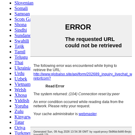
Slovenian
Somali
Samoan
Scots Gaelic
Shona
Sindhi
Sundanese
Swahili
Tajik
Tamil
Telugu
Thai
Ukrainian
Urdu
Uzbek
Vietnamese
Welsh
Xhosa
Yiddish
Yoruba
Zulu
Kinyarwanda
Tatar
Oriya
Turkmen