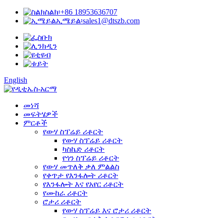
ስልክ፡
+86 18953636707
ኢሜይል፡
sales1@dtszb.com
English
መነሻ
መፍትሄዎች
ምርቶች
የውሃ ስፕሬይ ሪቶርት
የውሃ ስፕሬይ ሪቶርት
ካስኬድ ሪቶርት
የጎን ስፕሬይ ሪቶርት
የውሃ መጥለቅ ቃለ ምልልስ
የቀጥታ የእንፋሎት ሪቶርት
የእንፋሎት እና የአየር ሪቶርት
የሙከራ ሪቶርት
ሮታሪ ሪቶርት
የውሃ ስፕሬይ እና ሮታሪ ሪቶርት