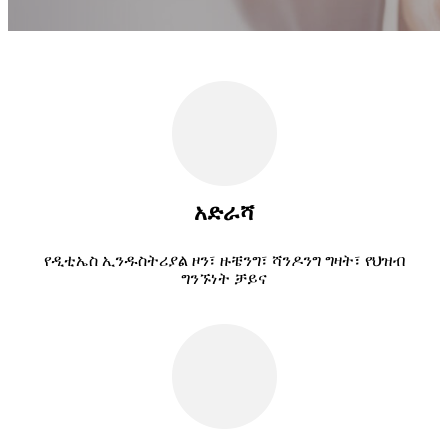
አድራሻ
የዲቲኤስ ኢንዱስትሪያል ዞን፣ ዙቼንግ፣ ሻንዶንግ ግዛት፣ የህዝብ
ግንኙነት ቻይና