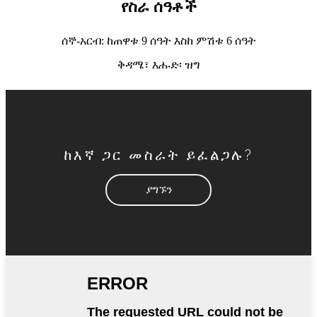
የስራ ሰዓቶች
ሰኞ-አርብ: ከጠዋቱ 9 ሰዓት እስከ ምሽቱ 6 ሰዓት
ቅዳሜ፣ እሑድ፡ ዝግ
ከእኛ ጋር መስራት ይፈልጋሉ?
ያግኙን