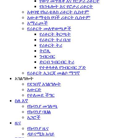
የውሃ መጥለቅ እና የሮታሪ ሪቶርት
የእንፋሎት እና የሮታሪ ሪቶርት
አቀባዊ የክራቴለስ ሪቶርት ሲስተም
አውቶማቲክ የባች ሪቶርት ሲስተም
አማራጮች
የሪቶርት መለዋወጫዎች
የሪቶርት ቅርጫት
የሪቶርት ትሪ ቤዝ
የሪቶርት ትሪ
ትሮሊ
ንብርብር
ድርብ ንብርብር ትሪ
የተቀላቀለ የንብርብር ፓድ
የሪቶርት ኢነርጂ መልሶ ማግኛ
አገልግሎት
የደንበኛ አገልግሎት
አውርድ
የተለመደ ችግር
ስለ እኛ
የኩባንያ መገለጫ
የኩባንያ ባህል
አጋሮች
ዜና
የኩባንያ ዜና
ዳይናሚክ አሳይ