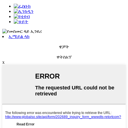
ኢሜይል ላክ
ዌቻት
ዋትስአፕ
x