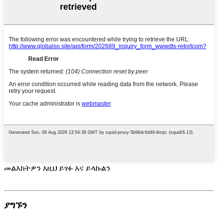
መልእክትዎን እዚህ ይፃፉ እና ይላኩልን
ያግኙን