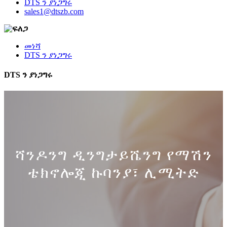
DTS ን ያነጋግሩ
sales1@dtszb.com
መነሻ
DTS ን ያነጋግሩ
DTS ን ያነጋግሩ
ሻንዶንግ ዲንግታይሼንግ የማሽን
ቴክኖሎጂ ኩባንያ፣ ሊሚትድ