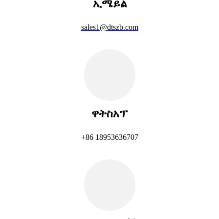
ኢሜይል
sales1@dtszb.com
ዋትስአፕ
+86 18953636707