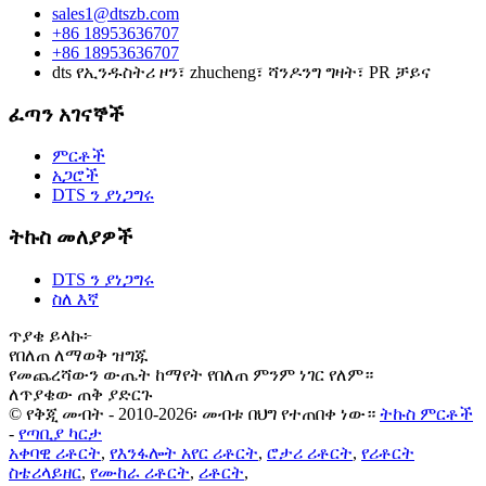
sales1@dtszb.com
+86 18953636707
+86 18953636707
dts የኢንዱስትሪ ዞን፣ zhucheng፣ ሻንዶንግ ግዛት፣ PR ቻይና
ፈጣን አገናኞች
ምርቶች
አጋሮች
DTS ን ያነጋግሩ
ትኩስ መለያዎች
DTS ን ያነጋግሩ
ስለ እኛ
ጥያቄ ይላኩ፦
የበለጠ ለማወቅ ዝግጁ
የመጨረሻውን ውጤት ከማየት የበለጠ ምንም ነገር የለም።
ለጥያቄው ጠቅ ያድርጉ
© የቅጂ መብት - 2010-2026፡ መብቱ በህግ የተጠበቀ ነው።
ትኩስ ምርቶች
-
የጣቢያ ካርታ
አቀባዊ ሪቶርት
,
የእንፋሎት አየር ሪቶርት
,
ሮታሪ ሪቶርት
,
የሪቶርት
ስቴሪላይዘር
,
የሙከራ ሪቶርት
,
ሪቶርት
,