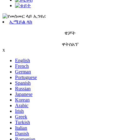
ኢሜይል ላክ
ዌቻት
ዋትስአፕ
x
English
French
German
Portuguese
Spanish
Russian
Japanese
Korean
Arabic
Irish
Greek
Turkish
Italian
Danish
Romanian