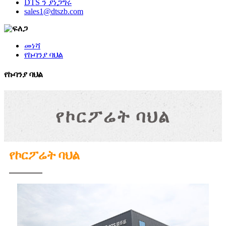
DTS ን ያነጋግሩ
sales1@dtszb.com
መነሻ
የኩባንያ ባህል
የኩባንያ ባህል
የኮርፖሬት ባህል
የኮርፖሬት ባህል