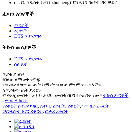
dts የኢንዱስትሪ ዞን፣ zhucheng፣ ሻንዶንግ ግዛት፣ PR ቻይና
ፈጣን አገናኞች
ምርቶች
አጋሮች
DTS ን ያነጋግሩ
ትኩስ መለያዎች
DTS ን ያነጋግሩ
ስለ እኛ
ጥያቄ ይላኩ፦
የበለጠ ለማወቅ ዝግጁ
የመጨረሻውን ውጤት ከማየት የበለጠ ምንም ነገር የለም።
ለጥያቄው ጠቅ ያድርጉ
© የቅጂ መብት - 2010-2026፡ መብቱ በህግ የተጠበቀ ነው።
ትኩስ ምርቶች
-
የጣቢያ ካርታ
የሪቶርት ስቴሪላይዘር
,
አቀባዊ ሪቶርት
,
ሪቶርት
,
የሙከራ ሪቶርት
,
የእንፋሎት አየር ሪቶርት
,
ሮታሪ ሪቶርት
,