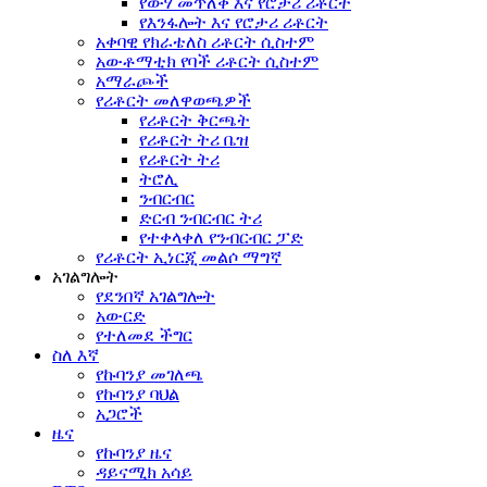
የውሃ መጥለቅ እና የሮታሪ ሪቶርት
የእንፋሎት እና የሮታሪ ሪቶርት
አቀባዊ የክራቴለስ ሪቶርት ሲስተም
አውቶማቲክ የባች ሪቶርት ሲስተም
አማራጮች
የሪቶርት መለዋወጫዎች
የሪቶርት ቅርጫት
የሪቶርት ትሪ ቤዝ
የሪቶርት ትሪ
ትሮሊ
ንብርብር
ድርብ ንብርብር ትሪ
የተቀላቀለ የንብርብር ፓድ
የሪቶርት ኢነርጂ መልሶ ማግኛ
አገልግሎት
የደንበኛ አገልግሎት
አውርድ
የተለመደ ችግር
ስለ እኛ
የኩባንያ መገለጫ
የኩባንያ ባህል
አጋሮች
ዜና
የኩባንያ ዜና
ዳይናሚክ አሳይ