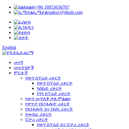
ስልክ፡
+86 18953636707
ኢሜይል፡
sales1@dtszb.com
English
መነሻ
መፍትሄዎች
ምርቶች
የውሃ ስፕሬይ ሪቶርት
የውሃ ስፕሬይ ሪቶርት
ካስኬድ ሪቶርት
የጎን ስፕሬይ ሪቶርት
የውሃ መጥለቅ ቃለ ምልልስ
የቀጥታ የእንፋሎት ሪቶርት
የእንፋሎት እና የአየር ሪቶርት
የሙከራ ሪቶርት
ሮታሪ ሪቶርት
የውሃ ስፕሬይ እና ሮታሪ ሪቶርት