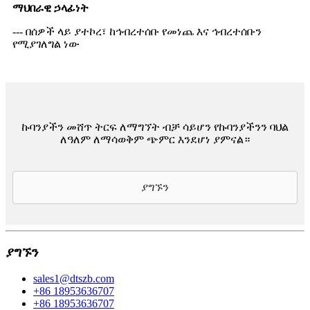
ማህበራዊ ኃላፊነት
--- በሰዎች ላይ ያተኮረ፣ ከኅብረተሰቡ የመነጨ እና ኅብረተሰቡን
የሚያገለግል ነው
ኩባንያችን መሸጥ ትርፍ ለማግኘት ብቻ ሳይሆን የኩባንያችንን ባህል
ለዓለም ለማሳወቅም ጭምር እንደሆነ ያምናል።
ያግኙን
ያግኙን
sales1@dtszb.com
+86 18953636707
+86 18953636707