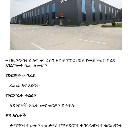
-- በኢንዱስትሪ አውቶሜሽን እና ቁጥጥር ዘርፍ የመጀመሪያ ደረጃ
አገልግሎት ሰጪ ለመሆን
የድርጅት መንፈስ
-- ፈጠራ እና እድገት
የኮርፖሬት ተልዕኮ
-- ለደንበኞች እሴት መፍጠርዎን ይቀጥሉ
ዋና እሴቶች
-- ታማኝነት፣ ሁሉን ተጠቃሚ የሚያደርግ፣ ተግባራዊነት፣ ቁርጠኝነት