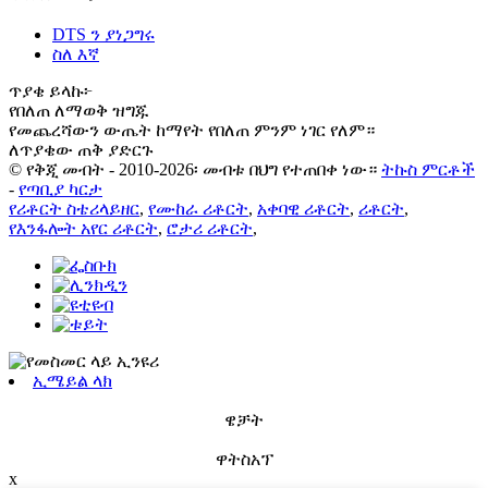
DTS ን ያነጋግሩ
ስለ እኛ
ጥያቄ ይላኩ፦
የበለጠ ለማወቅ ዝግጁ
የመጨረሻውን ውጤት ከማየት የበለጠ ምንም ነገር የለም።
ለጥያቄው ጠቅ ያድርጉ
© የቅጂ መብት - 2010-2026፡ መብቱ በህግ የተጠበቀ ነው።
ትኩስ ምርቶች
-
የጣቢያ ካርታ
የሪቶርት ስቴሪላይዘር
,
የሙከራ ሪቶርት
,
አቀባዊ ሪቶርት
,
ሪቶርት
,
የእንፋሎት አየር ሪቶርት
,
ሮታሪ ሪቶርት
,
ኢሜይል ላክ
ዌቻት
ዋትስአፕ
x