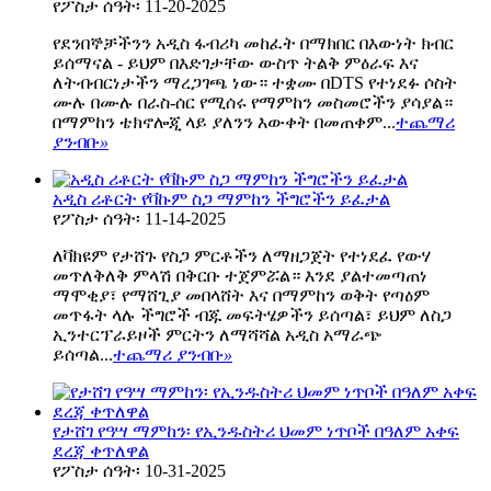
የፖስታ ሰዓት፡ 11-20-2025
የደንበኞቻችንን አዲስ ፋብሪካ መከፈት በማክበር በእውነት ክብር
ይሰማናል - ይህም በእድገታቸው ውስጥ ትልቅ ምዕራፍ እና
ለትብብርነታችን ማረጋገጫ ነው። ተቋሙ በDTS የተነደፉ ሶስት
ሙሉ በሙሉ በራስ-ሰር የሚሰሩ የማምከን መስመሮችን ያሳያል።
በማምከን ቴክኖሎጂ ላይ ያለንን እውቀት በመጠቀም...
ተጨማሪ
ያንብቡ
»
አዲስ ሪቶርት የቫኩም ስጋ ማምከን ችግሮችን ይፈታል
የፖስታ ሰዓት፡ 11-14-2025
ለቫክዩም የታሸጉ የስጋ ምርቶችን ለማዘጋጀት የተነደፈ የውሃ
መጥለቅለቅ ምላሽ በቅርቡ ተጀምሯል። እንደ ያልተመጣጠነ
ማሞቂያ፣ የማሸጊያ መበላሸት እና በማምከን ወቅት የጣዕም
መጥፋት ላሉ ችግሮች ብጁ መፍትሄዎችን ይሰጣል፣ ይህም ለስጋ
ኢንተርፕራይዞች ምርትን ለማሻሻል አዲስ አማራጭ
ይሰጣል...
ተጨማሪ ያንብቡ
»
የታሸገ የዓሣ ማምከን፡ የኢንዱስትሪ ህመም ነጥቦች በዓለም አቀፍ
ደረጃ ቀጥለዋል
የፖስታ ሰዓት፡ 10-31-2025