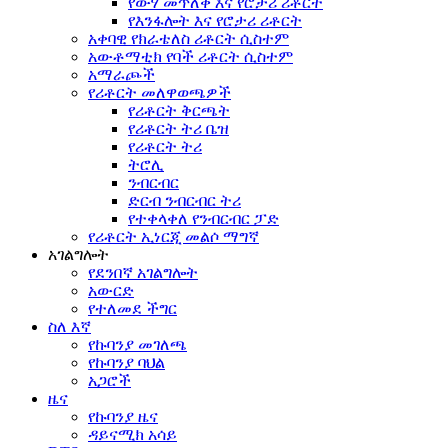
የውሃ መጥለቅ እና የሮታሪ ሪቶርት
የእንፋሎት እና የሮታሪ ሪቶርት
አቀባዊ የክራቴለስ ሪቶርት ሲስተም
አውቶማቲክ የባች ሪቶርት ሲስተም
አማራጮች
የሪቶርት መለዋወጫዎች
የሪቶርት ቅርጫት
የሪቶርት ትሪ ቤዝ
የሪቶርት ትሪ
ትሮሊ
ንብርብር
ድርብ ንብርብር ትሪ
የተቀላቀለ የንብርብር ፓድ
የሪቶርት ኢነርጂ መልሶ ማግኛ
አገልግሎት
የደንበኛ አገልግሎት
አውርድ
የተለመደ ችግር
ስለ እኛ
የኩባንያ መገለጫ
የኩባንያ ባህል
አጋሮች
ዜና
የኩባንያ ዜና
ዳይናሚክ አሳይ