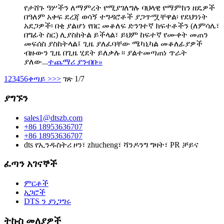
የታሸጉ ዓሦችን ለማምረት የሚያገለግሉ ባህላዊ የማምከን ዘዴዎች
በዓለም አቀፍ ደረጃ ወሳኝ ተግዳሮቶች ያጋጥሟቸዋል፡ የደህንነት
አደጋዎች፡ በቂ ያልሆነ የበር መቆለፍ ድንገተኛ ክፍተቶችን (ለምሳሌ፣
በግፊት ስር) ሊያስከትል ይችላል፣ ይህም ከፍተኛ የሙቀት መጠን
መፍሰስ ያስከትላል፤ ጊዜ ያለፈባቸው ሜካኒካል መቆለፊያዎች
ብዙውን ጊዜ በጊዜ ሂደት ይለቃሉ። ያልተመጣጠነ ጥራት
ያለው...
ተጨማሪ ያንብቡ
»
1
2
3
4
5
6
ቀጣይ >
>>
ገጽ 1/7
ያግኙን
sales1@dtszb.com
+86 18953636707
+86 18953636707
dts የኢንዱስትሪ ዞን፣ zhucheng፣ ሻንዶንግ ግዛት፣ PR ቻይና
ፈጣን አገናኞች
ምርቶች
አጋሮች
DTS ን ያነጋግሩ
ትኩስ መለያዎች