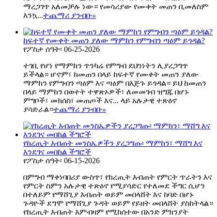
ማረጋገጥ አለመቻሉ ነው። የመሳሪያው የሙቀት መጠን ቢመለስም
እንኳ...
ተጨማሪ ያንብቡ
»
ከፍተኛ የሙቀት መጠን ያለው ማምከን የምግብን ጣዕም ይጎዳል?
የፖስታ ሰዓት፡ 06-25-2026
ተገቢ የሆነ የማምከን ጥንካሬ የምግብ ደህንነትን ሊያረጋግጥ
ይችላል። ሆኖም፣ ከመጠን በላይ ከፍተኛ የሙቀት መጠን ያለው
ማምከን የምግብን ጣዕም እና ጣዕም በእጅጉ ይጎዳል። ይህ ከመጠን
በላይ ማምከን በወተት ተዋጽኦዎች፣ ለመመገብ ዝግጁ በሆኑ
ምግቦች፣ መክሰስ፣ መጠጦች እና... ላይ አሉታዊ ተጽዕኖ
ያሳድራል።
ተጨማሪ ያንብቡ
»
የከረጢት እብጠት መንስኤዎችን ያረጋግጡ፡ ማምከን፣ ማሸግ እና
እንደገና መበከል ችግሮች
የፖስታ ሰዓት፡ 06-15-2026
በምግብ ማቀነባበሪያ ውስጥ፣ የከረጢት እብጠት የምርት ጥራትን እና
የምርት ስምን አሉታዊ ተጽዕኖ የሚያሳድር የተለመደ ችግር ሲሆን
በተለይም የማሸጊያ እብጠት ወይም መበላሸት እና ከባድ በሆኑ
ጉዳዮች ደግሞ የማሸጊያ ጉዳት ወይም የይዘት መበላሸት ያስከትላል።
የከረጢት እብጠት እምብዛም የሚከሰተው በአንድ ምክንያት