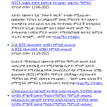
የDTS መልስ፡ ለቺዝ ደህንነቱ የተጠበቀ፣ ቀልጣፋ ማምከን
የፖስታ ሰዓት፡ 12-06-2025
አይብ፣ ብዙውን ጊዜ "የወተት ወርቅ" ተብሎ የሚጠራው፣
በበለጸገው ፕሮቲን እና በካልሲየም ይዘቱ ምክንያት ዋጋ አለው።
ተወዳጅነቱ እንደ አይብ ዱላ ያሉ የተቀነባበሩ ምርቶች እንዲስፋፉ
ምክንያት ሆኗል፣ እነዚህም አሁን በገበያ ውስጥ ወሳኝ ሚና
ይጫወታሉ። በቺዝ ምርት ውስጥ፣ የማይክሮባላዊ ቁጥጥር ለምርት
ጥራት፣ ለጣዕም... ወሳኝ ነው።
ተጨማሪ ያንብቡ
»
ለ RTE (ለመብላት ዝግጁ) የምላሽ መመሪያ
የፖስታ ሰዓት፡ 11-29-2025
የሪቶርት ማቀነባበሪያ በዘመናዊ የምግብ ማምረቻ ውስጥ እንደ
መሰረታዊ ቴክኖሎጂ ሆኖ የሚያገለግል ሲሆን፣ ምንም አይነት
ማቀዝቀዣ የማያስፈልጋቸው በመደርደሪያ ላይ የሚቀመጡ ዝግጁ-
ለመብላት (RTE) ምግቦችን ማምረት ያስችላል። ይህ የሙቀት
ማምከን ዘዴ ምቹ፣ ደህንነቱ የተጠበቀ፣… ዓለም አቀፍ ፍላጎቶችን
በማሟላት የምግብ ኢንዱስትሪውን ቀይሮታል።
ተጨማሪ ያንብቡ
»
በዲቲኤስ እና በደንበኛ የተዋሃደ አዲስ የፋብሪካ ፕሮጀክት ለቦው
የታሸጉ ምግቦች አውቶማቲክ የማምከን ማምረቻ መስመር