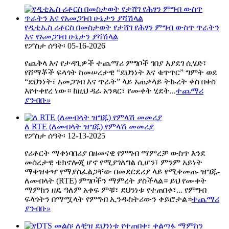
የዲቲኤስ ሪቶርስ በመስታወት የታሸገ የሕፃን ምግብ ውስጥ ጥራትን
እና የአመጋገብ ሁኔታን ያሻሽላል
የፖስታ ሰዓት፡ 05-16-2026
የጨቅላ እና የታዳጊዎች ተጨማሪ ምግቦች ገበያ እያደገ ሲሄድ፣
የሸማቾች ፍላጎት ከመሠረታዊ “ደህንነት እና ቁጥጥር” ግምት ወደ
“ደህንነት፣ አመጋገብ እና ጥራት” ላይ አጠቃላይ ትኩረት ቀስ በቀስ
እየተቀየረ ነው። ከዚህ ዳራ አንጻር፣ የሙቀት ሂደት...
ተጨማሪ
ያንብቡ
»
ለ RTE (ለመብላት ዝግጁ) የምላሽ መመሪያ
የፖስታ ሰዓት፡ 12-13-2025
የሪቶርት ማቀነባበሪያ በዘመናዊ የምግብ ማምረቻ ውስጥ እንደ
መሰረታዊ ቴክኖሎጂ ሆኖ የሚያገለግል ሲሆን፣ ምንም አይነት
ማቀዝቀዣ የማያስፈልጋቸው በመደርደሪያ ላይ የሚቀመጡ ዝግጁ-
ለመብላት (RTE) ምግቦችን ማምረት ያስችላል። ይህ የሙቀት
ማምከን ዘዴ ዓለም አቀፍ ምቹ፣ ደህንነቱ የተጠበቀ፣... የምግብ
ፍላጎትን በማሟላት የምግብ ኢንዱስትሪውን ቀይሮታል።
ተጨማሪ
ያንብቡ
»