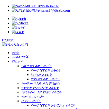
ስልክ፡
+86 18953636707
ኢሜይል፡
sales1@dtszb.com
English
መነሻ
መፍትሄዎች
ምርቶች
የውሃ ስፕሬይ ሪቶርት
የውሃ ስፕሬይ ሪቶርት
ካስኬድ ሪቶርት
የጎን ስፕሬይ ሪቶርት
የውሃ መጥለቅ ቃለ ምልልስ
የቀጥታ የእንፋሎት ሪቶርት
የእንፋሎት እና የአየር ሪቶርት
የሙከራ ሪቶርት
ሮታሪ ሪቶርት
የውሃ ስፕሬይ እና ሮታሪ ሪቶርት