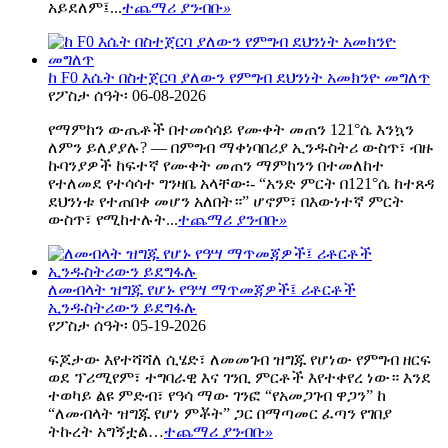
አይደለም፤...
ተጨማሪ ያንብቡ
»
ከ F0 እሴት በስተጀርባ ያለውን የምግብ ደህንነት አመክንዮ መግለጥ
የፖስታ ሰዓት፡ 06-08-2026
የማምከን ውጤቶች በተመሳሳይ የሙቀት መጠን 121°ሴ እንኳን
ለምን ይለያያሉ? — በምግብ ማቀነባበሪያ ኢንዱስትሪ ውስጥ፣ ብዙ
ኩባንያዎች ከፍተኛ የሙቀት መጠን ማምከንን በተመለከተ
የተለመደ የተሳሳተ ግንዛቤ አላቸው፡- “አንድ ምርት በ121°ሴ ከተጸዳ
ደህንነቱ የተጠበቀ መሆን አለበት።” ሆኖም፣ በእውነተኛ ምርት
ውስጥ፣ የሚከተሉት...
ተጨማሪ ያንብቡ
»
ለመብላት ዝግጁ የሆኑ የዓሣ ማጥመጃዎች፤ ሪቶርቶች
ኢንዱስትሪውን ይደግፋሉ
የፖስታ ሰዓት፡ 05-19-2026
ፍጆታው እየተሻሻለ ሲሄድ፣ ለመመገብ ዝግጁ የሆነው የምግብ ዘርፍ
ወደ ፕሪሚየም፣ ተግባራዊ እና ገንቢ ምርቶች እየተቀየረ ነው። እንደ
ተወካይ ልዩ ምድብ፣ የዓሳ ማው ገንፎ “የአመጋገብ ዋጋን” ከ
“ለመብላት ዝግጁ የሆነ ምቾት” ጋር በማጣመር ፈጣን የገበያ
ትኩረት አግኝቷል…
ተጨማሪ ያንብቡ
»