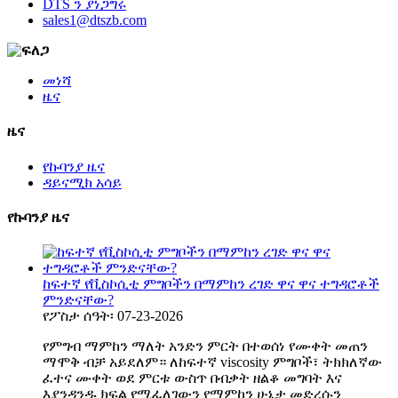
DTS ን ያነጋግሩ
sales1@dtszb.com
መነሻ
ዜና
ዜና
የኩባንያ ዜና
ዳይናሚክ አሳይ
የኩባንያ ዜና
ከፍተኛ የቪስኮሲቲ ምግቦችን በማምከን ረገድ ዋና ዋና ተግዳሮቶች
ምንድናቸው?
የፖስታ ሰዓት፡ 07-23-2026
የምግብ ማምከን ማለት አንድን ምርት በተወሰነ የሙቀት መጠን
ማሞቅ ብቻ አይደለም። ለከፍተኛ viscosity ምግቦች፣ ትክክለኛው
ፈተና ሙቀት ወደ ምርቱ ውስጥ በብቃት ዘልቆ መግባት እና
እያንዳንዱ ክፍል የሚፈለገውን የማምከን ሁኔታ መድረሱን