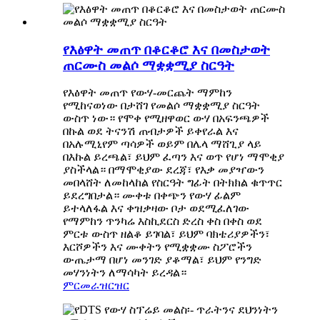
የእፅዋት መጠጥ በቆርቆሮ እና በመስታወት
ጠርሙስ መልሶ ማቋቋሚያ ስርዓት
የእፅዋት መጠጥ የውሃ-መርጨት ማምከን
የሚከናወነው በታሸገ የመልሶ ማቋቋሚያ ስርዓት
ውስጥ ነው። የሞቀ የሚዘዋወር ውሃ በአፍንጫዎች
በኩል ወደ ትናንሽ ጠብታዎች ይቀየራል እና
በአሉሚኒየም ጣሳዎች ወይም በሌላ ማሸጊያ ላይ
በእኩል ይረጫል፣ ይህም ፈጣን እና ወጥ የሆነ ማሞቂያ
ያስችላል። በማሞቂያው ደረጃ፣ የእቃ መያዣውን
መበላሸት ለመከላከል የስርዓት ግፊት በትክክል ቁጥጥር
ይደረግበታል። ሙቀቱ በቀጭን የውሃ ፊልም
ይተላለፋል እና ቀዝቃዛው ቦታ ወደሚፈለገው
የማምከን ጥንካሬ እስኪደርስ ድረስ ቀስ በቀስ ወደ
ምርቱ ውስጥ ዘልቆ ይገባል፣ ይህም ባክቴሪያዎችን፣
እርሾዎችን እና ሙቀትን የሚቋቋሙ ስፖሮችን
ውጤታማ በሆነ መንገድ ያቆማል፣ ይህም የንግድ
መሃንነትን ለማሳካት ይረዳል።
ምርመራ
ዝርዝር