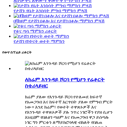
ለስጎዎችና ለቅመማ ቅመሞች የማምከን ምላሽ
የታሸጉ የቤት እንስሳት ምግብ ማምከን ምላሽ
በቫክዩም የታሸገ በቆሎ እና የታሸገ በቆሎ ማምከን ምላሽ
የቱና ጣሳ ማምከን ሪቶርት
የታሸገ የኮኮናት ወተት ማምከን
የውሃ ስፕሬይ ሪቶርት
ለክሬም እንጉዳይ ሾርባ የሚሆን የሬቶርት
ስቴሪላይዘር
ክሬም ያለው የእንጉዳይ ሾርባ የተለመደ ከፍተኛ
የአመጋገብ እና ከፍተኛ እርጥበት ያለው የምግብ ምርት
ነው። እንደ ክሬም፣ የወተት ተዋጽኦዎች እና
የእንጉዳይ ተዋጽኦዎች ያሉ ንጥረ ነገሮችን የያዘ ሲሆን
እነዚህም የበለፀገ ጣዕም እና የአመጋገብ ዋጋ ይሰጣሉ
ነገር ግን ምርቱን ለማይክሮባላዊ ብክለት የበለጠ