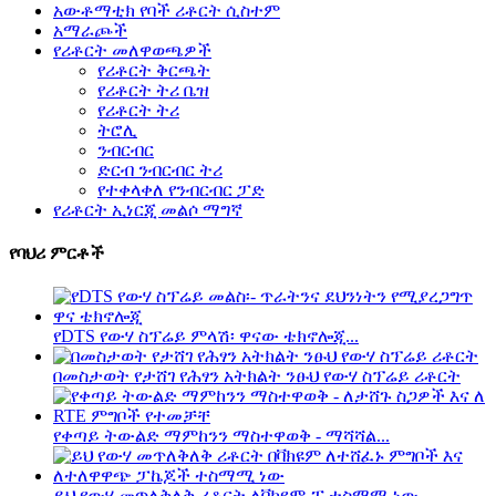
አውቶማቲክ የባች ሪቶርት ሲስተም
አማራጮች
የሪቶርት መለዋወጫዎች
የሪቶርት ቅርጫት
የሪቶርት ትሪ ቤዝ
የሪቶርት ትሪ
ትሮሊ
ንብርብር
ድርብ ንብርብር ትሪ
የተቀላቀለ የንብርብር ፓድ
የሪቶርት ኢነርጂ መልሶ ማግኛ
የባህሪ ምርቶች
የDTS የውሃ ስፕሬይ ምላሽ፡ ዋናው ቴክኖሎጂ...
በመስታወት የታሸገ የሕፃን አትክልት ንፁህ የውሃ ስፕሬይ ሪቶርት
የቀጣይ ትውልድ ማምከንን ማስተዋወቅ - ማሻሻል...
ይህ የውሃ መጥለቅለቅ ሪቶርት ለቫክዩም-ፒ ተስማሚ ነው...