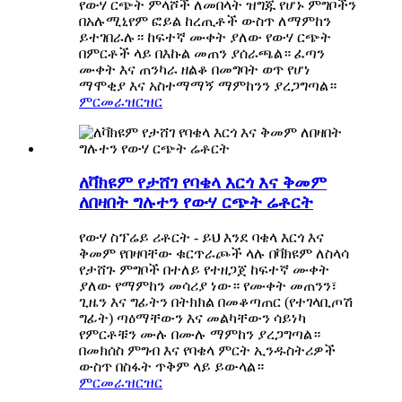
የውሃ ርጭት ምላሾች ለመበላት ዝግጁ የሆኑ ምግቦችን
በአሉሚኒየም ፎይል ከረጢቶች ውስጥ ለማምከን
ይተገበራሉ። ከፍተኛ ሙቀት ያለው የውሃ ርጭት
በምርቶች ላይ በእኩል መጠን ያሰራጫል። ፈጣን
ሙቀት እና ጠንካራ ዘልቆ በመግባት ወጥ የሆነ
ማሞቂያ እና አስተማማኝ ማምከንን ያረጋግጣል።
ምርመራ
ዝርዝር
ለቫክዩም የታሸገ የባቄላ እርጎ እና ቅመም
ለበዛበት ግሉተን የውሃ ርጭት ሬቶርት
የውሃ ስፕሬይ ሪቶርት - ይህ እንደ ባቄላ እርጎ እና
ቅመም የበዛባቸው ቁርጥራጮች ላሉ በቫክዩም ለስላሳ
የታሸጉ ምግቦች በተለይ የተዘጋጀ ከፍተኛ ሙቀት
ያለው የማምከን መሳሪያ ነው። የሙቀት መጠንን፣
ጊዜን እና ግፊትን በትክክል በመቆጣጠር (የተገላቢጦሽ
ግፊት) ጣዕማቸውን እና መልካቸውን ሳይነካ
የምርቶቹን ሙሉ በሙሉ ማምከን ያረጋግጣል።
በመክሰስ ምግብ እና የባቄላ ምርት ኢንዱስትሪዎች
ውስጥ በስፋት ጥቅም ላይ ይውላል።
ምርመራ
ዝርዝር