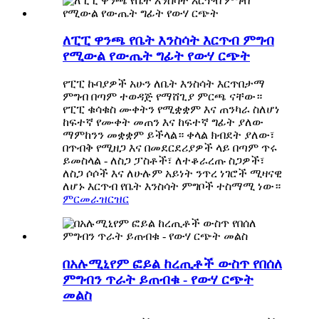
ለፒፒ ዋንጫ የቤት እንስሳት እርጥብ ምግብ
የሚውል የውጤት ግፊት የውሃ ርጭት
የፒፒ ኩባያዎች አሁን ለቤት እንስሳት እርጥበታማ
ምግብ በጣም ተወዳጅ የማሸጊያ ምርጫ ናቸው።
የፒፒ ቁሳቁስ ሙቀትን የሚቋቋም እና ጠንካራ ስለሆነ
ከፍተኛ የሙቀት መጠን እና ከፍተኛ ግፊት ያለው
ማምከንን መቋቋም ይችላል። ቀላል ክብደት ያለው፣
በጥብቅ የሚዘጋ እና በመደርደሪያዎች ላይ በጣም ጥሩ
ይመስላል - ለስጋ ፓስቶች፣ ለተቆራረጡ ስጋዎች፣
ለስጋ ሶሶች እና ለሁሉም አይነት ንጥረ ነገሮች ሚዛናዊ
ለሆኑ እርጥብ የቤት እንስሳት ምግቦች ተስማሚ ነው።
ምርመራ
ዝርዝር
በአሉሚኒየም ፎይል ከረጢቶች ውስጥ የበሰለ
ምግብን ጥራት ይጠብቁ - የውሃ ርጭት
መልስ