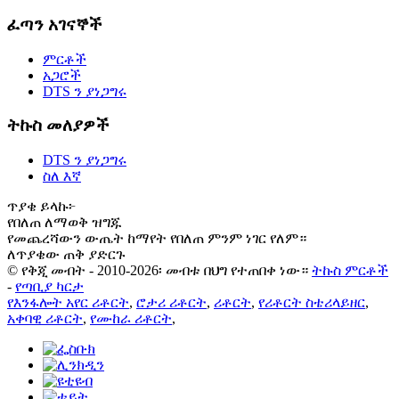
ፈጣን አገናኞች
ምርቶች
አጋሮች
DTS ን ያነጋግሩ
ትኩስ መለያዎች
DTS ን ያነጋግሩ
ስለ እኛ
ጥያቄ ይላኩ፦
የበለጠ ለማወቅ ዝግጁ
የመጨረሻውን ውጤት ከማየት የበለጠ ምንም ነገር የለም።
ለጥያቄው ጠቅ ያድርጉ
© የቅጂ መብት - 2010-2026፡ መብቱ በህግ የተጠበቀ ነው።
ትኩስ ምርቶች
-
የጣቢያ ካርታ
የእንፋሎት አየር ሪቶርት
,
ሮታሪ ሪቶርት
,
ሪቶርት
,
የሪቶርት ስቴሪላይዘር
,
አቀባዊ ሪቶርት
,
የሙከራ ሪቶርት
,