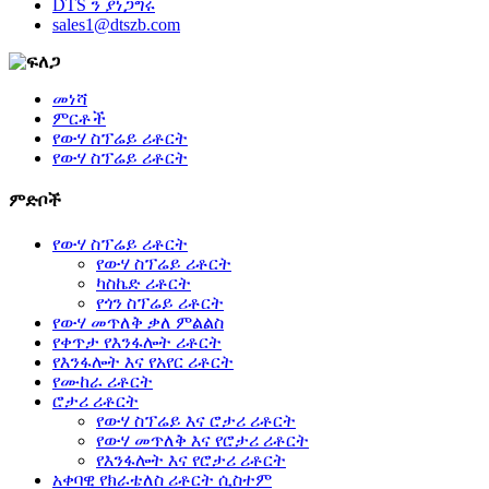
DTS ን ያነጋግሩ
sales1@dtszb.com
መነሻ
ምርቶች
የውሃ ስፕሬይ ሪቶርት
የውሃ ስፕሬይ ሪቶርት
ምድቦች
የውሃ ስፕሬይ ሪቶርት
የውሃ ስፕሬይ ሪቶርት
ካስኬድ ሪቶርት
የጎን ስፕሬይ ሪቶርት
የውሃ መጥለቅ ቃለ ምልልስ
የቀጥታ የእንፋሎት ሪቶርት
የእንፋሎት እና የአየር ሪቶርት
የሙከራ ሪቶርት
ሮታሪ ሪቶርት
የውሃ ስፕሬይ እና ሮታሪ ሪቶርት
የውሃ መጥለቅ እና የሮታሪ ሪቶርት
የእንፋሎት እና የሮታሪ ሪቶርት
አቀባዊ የክራቴለስ ሪቶርት ሲስተም