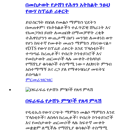
በመስታወት የታሸገ የሕፃን አትክልት ንፁህ
የውሃ ስፕሬይ ሪቶርት
ይህ ስርዓት የበሰለ የመልሶ ማምከን ሂደትን
በመጠቀም፣ የአትክልቶችን ተፈጥሯዊ ሸካራነት እና
የአመጋገብ ይዘት ለመጠበቅ በማመቻቸት ረቂቅ
ተሕዋስያንን ውጤታማ በሆነ መንገድ ለመቀነስ ወጥ
የሆነ ከፍተኛ የሙቀት መጠን ማምከን ያከናውናል።
የDTS የውሃ ስፕሬይ ሪቶርት እንደ ፕላስቲኮች፣
ተጣጣፊ ከረጢቶች፣ የብረት ኮንቴይነሮች እና
የመስታወት ጠርሙሶች ላሉ ​​ሙቀት-ተከላካይ
የማሸጊያ ቁሳቁሶች ተስማሚ ነው። ለህፃናት ምግብ
አስተማማኝ እና ረጋ ያለ የማቀነባበሪያ መፍትሄ
ይሰጣል።
ምርመራ
ዝርዝር
በፍራፍሬ የታሸጉ ምግቦች የጸዳ ምላሽ
የዲቲኤስ የውሃ ርጭት ማምከን መልሶ ማምከን እንደ
ፕላስቲኮች፣ ለስላሳ ከረጢቶች፣ የብረት ኮንቴይነሮች
እና የመስታወት ጠርሙሶች ላሉ ​​ከፍተኛ ሙቀት
መቋቋም ለሚችሉ የማሸጊያ ቁሳቁሶች ተስማሚ