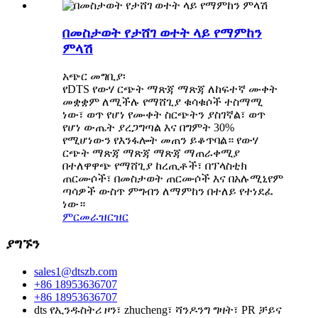
በመስታወት የታሸገ ወተት ላይ የማምከን
ምላሽ
አጭር መግቢያ፡
የDTS የውሃ ርጭት ማጽጃ ማጽጃ ለከፍተኛ ሙቀት
መቋቋም ለሚችሉ የማሸጊያ ቁሳቁሶች ተስማሚ
ነው፣ ወጥ የሆነ የሙቀት ስርጭትን ያስገኛል፣ ወጥ
የሆነ ውጤት ያረጋግጣል እና በግምት 30%
የሚሆነውን የእንፋሎት መጠን ይቆጥባል። የውሃ
ርጭት ማጽጃ ማጽጃ ማጽጃ ማጠራቀሚያ
በተለዋዋጭ የማሸጊያ ከረጢቶች፣ በፕላስቲክ
ጠርሙሶች፣ በመስታወት ጠርሙሶች እና በአሉሚኒየም
ጣሳዎች ውስጥ ምግብን ለማምከን በተለይ የተነደፈ
ነው።
ምርመራ
ዝርዝር
ያግኙን
sales1@dtszb.com
+86 18953636707
+86 18953636707
dts የኢንዱስትሪ ዞን፣ zhucheng፣ ሻንዶንግ ግዛት፣ PR ቻይና