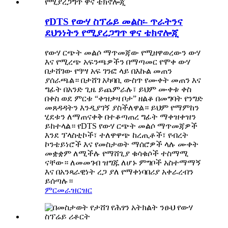
የDTS የውሃ ስፕሬይ መልስ፡- ጥራትንና
ደህንነትን የሚያረጋግጥ ዋና ቴክኖሎጂ
የውሃ ርጭት መልሶ ማጥመጃው የሚዘዋወረውን ውሃ
እና የሚረጭ አፍንጫዎችን በማጣመር የሞቀ ውሃ
በታሸገው የዓሣ አፍ ገንፎ ላይ በእኩል መጠን
ያሰራጫል። በታሸገ አካባቢ ውስጥ የሙቀት መጠን እና
ግፊት በአንድ ጊዜ ይጨምራሉ፣ ይህም ሙቀቱ ቀስ
በቀስ ወደ ምርቱ “ቀዝቃዛ ቦታ” ዘልቆ በመግባት የንግድ
መጸዳዳትን እንዲያገኝ ያስችለዋል። ይህም የማምከን
ሂደቱን ለማጠናቀቅ በተቆጣጠረ ግፊት ማቀዝቀዝን
ይከተላል። የDTS የውሃ ርጭት መልሶ ማጥመጃዎች
እንደ ፕላስቲኮች፣ ተለዋዋጭ ከረጢቶች፣ የብረት
ኮንቴይነሮች እና የመስታወት ማሰሮዎች ላሉ ሙቀት
መቋቋም ለሚችሉ የማሸጊያ ቁሳቁሶች ተስማሚ
ናቸው። ለመመገብ ዝግጁ ለሆኑ ምግቦች አስተማማኝ
እና በአንጻራዊነት ረጋ ያለ የማቀነባበሪያ አቀራረብን
ይሰጣሉ።
ምርመራ
ዝርዝር