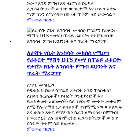
ነው። እንደ ምግብ እና ፋርማሲዩቲካል
ኢንዱስትሪዎች ውስጥ ውጤታማ እና ሁሉን አቀፍ
ማምከንን ለማሳካት በስፋት ጥቅም ላይ ይውላል።
ምርመራ
ዝርዝር
ለታሸጉ የቤት እንስሳት መክሰስ የሚሆን
የሪቶርት ማሽን DTS የውሃ ስፕሬይ ሪቶርት፡
የታሸጉ የቤት እንስሳት ምግብ ደህንነት እና
ጥራት ማረጋገጥ
አጭር መግቢያ፡
የዲቲኤስ የውሃ ስፕሬይ ሪቶርት እንደ ፕላስቲክ፣
ለስላሳ ከረጢቶች፣ የብረት ኮንቴይነሮች እና
የመስታወት ጠርሙሶች ላሉ ​​ከፍተኛ ሙቀት መቋቋም
ለሚችሉ የማሸጊያ ቁሳቁሶች ተስማሚ ነው። ቀልጣፋ
እና ሁሉን አቀፍ የማምከን ስራን ለማሳካት በምግብ፣
በመድኃኒት እና በኮስሞቲክስ ኢንዱስትሪዎች ውስጥ
በስፋት ጥቅም ላይ ይውላል።
ምርመራ
ዝርዝር