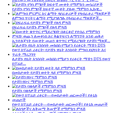
የታሸጉ የዓሳ ምግቦች ከፍተኛ ሙቀት ያለው ማምከን ኢኩዊ...
ለምግብ ጥናትና ልማት የሚያገለግሉ የላብራቶሪ ማጽጃዎች...
በፍራፍሬ የታሸጉ ምግቦች የጸዳ ምላሽ
ኢንተለጀንት የሙቀት መጠን ቁጥጥር የሚደረግበት የታሸገ ማጽጃ...
ለታሸጉ የቤት እንስሳት መክሰስ የሚሆን የሪቶርት ማሽን DTS የውሃ
ስፕሬይ...
በመስታወት የታሸገ ወተት ላይ የማምከን ምላሽ
የታሸገ የቡና ማምከን ምላሽ
የታሸጉ ባቄላዎች የማምከን ምላሽ
የውሃ ስፕሬይ ሪቶርት—የመስታወት ጠርሙሶች፤ የቶኒክ መጠጦች