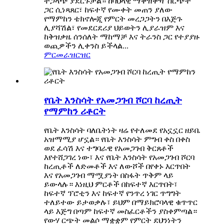
ተጋላጭ ያደርጉታል። ከባህላዊ ማቀዝቀዣ ስርጭት
ጋር ሲነጻጸር፣ ከፍተኛ የሙቀት መጠን ያለው
የማምከን ቴክኖሎጂ የምርት መረጋጋትን በእጅጉ
ሊያሻሽል፣ የመደርደሪያ ህይወትን ሊያራዝም እና
ከቅዝቃዜ ሰንሰለት ማከማቻ እና ትራንስ ጋር የተያያዙ
ወጪዎችን ሊቀንስ ይችላል...
ምርመራ
ዝርዝር
የቤት እንስሳት የአመጋገብ ሾርባ ከረጢት
የማምከን ሪቶርት
የቤት እንስሳት ባለቤትነት ዛሬ የተለመደ የአኗኗር ዘይቤ
አዝማሚያ ሆኗል። የቤት እንስሳት ምግብ ቀስ በቀስ
ወደ ፈሳሽ እና ተግባራዊ የአመጋገብ ቅርጸቶች
እየተሸጋገረ ነው፣ እና የቤት እንስሳት የአመጋገብ ሾርባ
ከረጢቶች ለድመቶች እና ለውሾች በየቀኑ እርጥበት
እና የአመጋገብ ማሟያነት በስፋት ጥቅም ላይ
ይውላሉ። እነዚህ ምርቶች በከፍተኛ እርጥበት፣
ከፍተኛ ፕሮቲን እና ከፍተኛ የንጥረ ነገር ጥግግት
ተለይተው ይታወቃሉ፣ ይህም በማይክሮባላዊ ቁጥጥር
ላይ እጅግ በጣም ከፍተኛ መስፈርቶችን ያስቀምጣል።
የውሃ ርጭት መልሶ ማቋቋም የምርት ደህንነትን