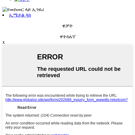
ኢሜይል ላክ
ዌቻት
ዋትስአፕ
x