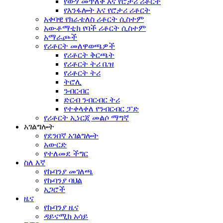
የውሃ መጥለቅ እና የሮታሪ ሪቶርት
የእንፋሎት እና የሮታሪ ሪቶርት
አቀባዊ የክራቴለስ ሪቶርት ሲስተም
አውቶማቲክ የባች ሪቶርት ሲስተም
አማራጮች
የሪቶርት መለዋወጫዎች
የሪቶርት ቅርጫት
የሪቶርት ትሪ ቤዝ
የሪቶርት ትሪ
ትሮሊ
ንብርብር
ድርብ ንብርብር ትሪ
የተቀላቀለ የንብርብር ፓድ
የሪቶርት ኢነርጂ መልሶ ማግኛ
አገልግሎት
የደንበኛ አገልግሎት
አውርድ
የተለመደ ችግር
ስለ እኛ
የኩባንያ መገለጫ
የኩባንያ ባህል
አጋሮች
ዜና
የኩባንያ ዜና
ዳይናሚክ አሳይ