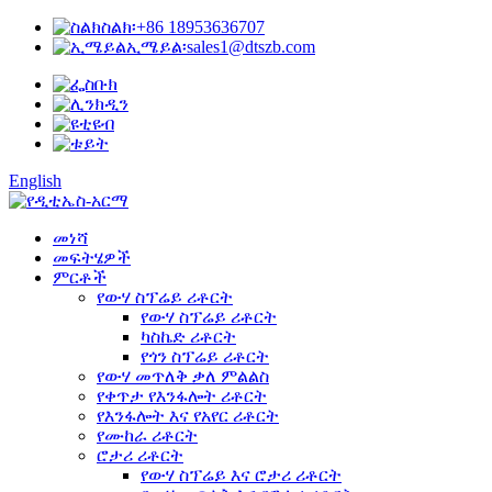
ስልክ፡
+86 18953636707
ኢሜይል፡
sales1@dtszb.com
English
መነሻ
መፍትሄዎች
ምርቶች
የውሃ ስፕሬይ ሪቶርት
የውሃ ስፕሬይ ሪቶርት
ካስኬድ ሪቶርት
የጎን ስፕሬይ ሪቶርት
የውሃ መጥለቅ ቃለ ምልልስ
የቀጥታ የእንፋሎት ሪቶርት
የእንፋሎት እና የአየር ሪቶርት
የሙከራ ሪቶርት
ሮታሪ ሪቶርት
የውሃ ስፕሬይ እና ሮታሪ ሪቶርት