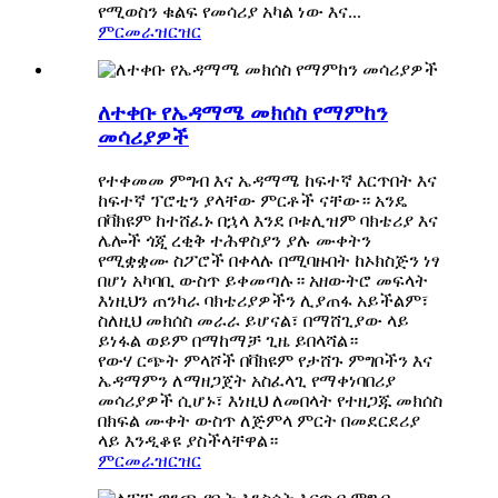
የሚወስን ቁልፍ የመሳሪያ አካል ነው እና...
ምርመራ
ዝርዝር
ለተቀቡ የኤዳማሜ መክሰስ የማምከን
መሳሪያዎች
የተቀመመ ምግብ እና ኤዳማሜ ከፍተኛ እርጥበት እና
ከፍተኛ ፕሮቲን ያላቸው ምርቶች ናቸው። አንዴ
በቫክዩም ከተሸፈኑ በኋላ እንደ ቦቱሊዝም ባክቴሪያ እና
ሌሎች ጎጂ ረቂቅ ተሕዋስያን ያሉ ሙቀትን
የሚቋቋሙ ስፖሮች በቀላሉ በሚባዙበት ከኦክስጅን ነፃ
በሆነ አካባቢ ውስጥ ይቀመጣሉ። አዘውትሮ መፍላት
እነዚህን ጠንካራ ባክቴሪያዎችን ሊያጠፋ አይችልም፣
ስለዚህ መክሰስ መራራ ይሆናል፣ በማሸጊያው ላይ
ይነፋል ወይም በማከማቻ ጊዜ ይበላሻል።
የውሃ ርጭት ምላሾች በቫክዩም የታሸጉ ምግቦችን እና
ኤዳማምን ለማዘጋጀት አስፈላጊ የማቀነባበሪያ
መሳሪያዎች ሲሆኑ፣ እነዚህ ለመበላት የተዘጋጁ መክሰስ
በክፍል ሙቀት ውስጥ ለጅምላ ምርት በመደርደሪያ
ላይ እንዲቆዩ ያስችላቸዋል።
ምርመራ
ዝርዝር