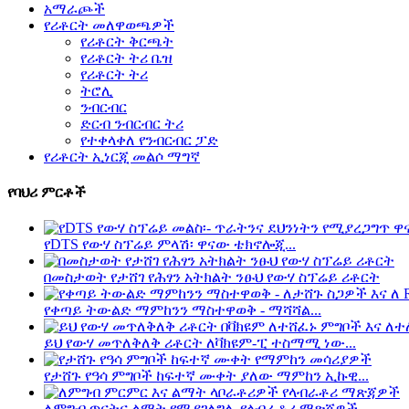
አማራጮች
የሪቶርት መለዋወጫዎች
የሪቶርት ቅርጫት
የሪቶርት ትሪ ቤዝ
የሪቶርት ትሪ
ትሮሊ
ንብርብር
ድርብ ንብርብር ትሪ
የተቀላቀለ የንብርብር ፓድ
የሪቶርት ኢነርጂ መልሶ ማግኛ
የባህሪ ምርቶች
የDTS የውሃ ስፕሬይ ምላሽ፡ ዋናው ቴክኖሎጂ...
በመስታወት የታሸገ የሕፃን አትክልት ንፁህ የውሃ ስፕሬይ ሪቶርት
የቀጣይ ትውልድ ማምከንን ማስተዋወቅ - ማሻሻል...
ይህ የውሃ መጥለቅለቅ ሪቶርት ለቫክዩም-ፒ ተስማሚ ነው...
የታሸጉ የዓሳ ምግቦች ከፍተኛ ሙቀት ያለው ማምከን ኢኩዊ...
ለምግብ ጥናትና ልማት የሚያገለግሉ የላብራቶሪ ማጽጃዎች...