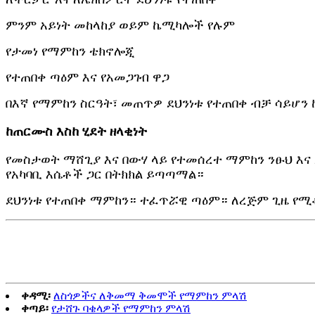
ምንም አይነት መከላከያ ወይም ኬሚካሎች የሉም
የታመነ የማምከን ቴክኖሎጂ
የተጠበቀ ጣዕም እና የአመጋገብ ዋጋ
በእኛ የማምከን ስርዓት፣ መጠጥዎ ደህንነቱ የተጠበቀ ብቻ ሳይሆን
ከጠርሙስ እስከ ሂደት ዘላቂነት
የመስታወት ማሸጊያ እና በውሃ ላይ የተመሰረተ ማምከን ንፁህ እና 
የአካባቢ እሴቶች ጋር በትክክል ይጣጣማል።
ደህንነቱ የተጠበቀ ማምከን። ተፈጥሯዊ ጣዕም። ለረጅም ጊዜ የሚቆ
ቀዳሚ፡
ለስጎዎችና ለቅመማ ቅመሞች የማምከን ምላሽ
ቀጣይ፡
የታሸጉ ባቄላዎች የማምከን ምላሽ