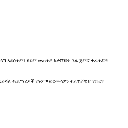
ምላሽ አይሰጥም፣ ይህም መጠጥዎ ከታሸገበት ጊዜ ጀምሮ ተፈጥሯዊ
 አርቲፊሻል ተጨማሪዎች የሉም። ፎርሙላዎን ተፈጥሯዊ በማድረግ