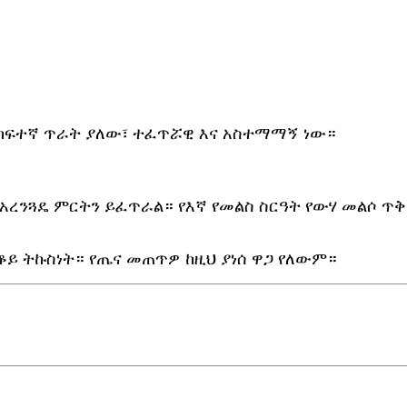
 ከፍተኛ ጥራት ያለው፣ ተፈጥሯዊ እና አስተማማኝ ነው።
አረንጓዴ ምርትን ይፈጥራል። የእኛ የመልስ ስርዓት የውሃ መልሶ ጥቅ
ይ ትኩስነት። የጤና መጠጥዎ ከዚህ ያነሰ ዋጋ የለውም።