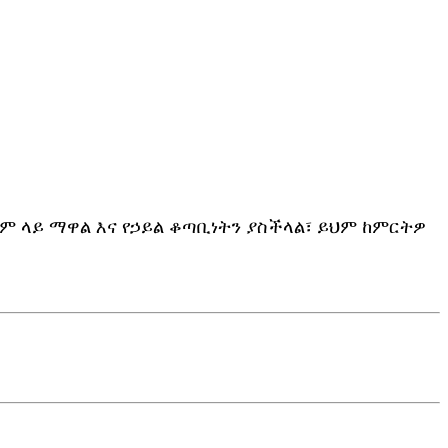
ም ላይ ማዋል እና የኃይል ቆጣቢነትን ያስችላል፣ ይህም ከምርትዎ