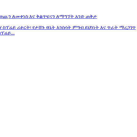
ፕሬይ...