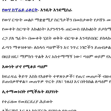
የውሃ ስፕሬይ ሪቶርት
- እንዴት እንደሚሰራ
የውሃ ርጭት መልሶ ማቋቋሚያ ስርዓታችን በመስታወት የታሸጉ መጠ
የሙቀት ስርጭት እኩልነት፡ እያንዳንዱ ጠርሙስ በእኩልነት ይታከ
ረጋ ያለ ግፊት፡- በሙቀት ሂደት ወቅት ብርጭቆ እንዳይሰበር ይከላከ
ፈጣን ማቀዝቀዝ፡- ለስላሳ ጣዕሞችን እና ንጥረ ነገሮችን ይጠብቃል
በዚህ ዘዴ፣ ማምከን ጥልቅ እና አስተማማኝ ነው፣ ጣዕም ወይም 
እውነት ሆኖ የሚቆይ ጣዕም
ከፍራፍሬ ቅይጥ እስከ የእፅዋት ተዋጽኦዎች፣ የጤና መጠጦች ብዙውን
ይጠብቃቸዋል። መጠጥዎ ጥርት ያለ፣ ንጹህ እና በትክክል ለጣዕም 
ሊተማመኑበት የሚችሉት ደህንነት
የተራዘመ የመደርደሪያ ሕይወት
ለችርቻሮ እና ለኤክስፖርት ደህንነቱ የተጠበቀ