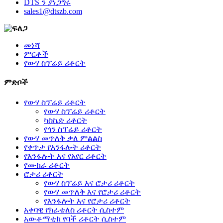
DTS ን ያነጋግሩ
sales1@dtszb.com
መነሻ
ምርቶች
የውሃ ስፕሬይ ሪቶርት
ምድቦች
የውሃ ስፕሬይ ሪቶርት
የውሃ ስፕሬይ ሪቶርት
ካስኬድ ሪቶርት
የጎን ስፕሬይ ሪቶርት
የውሃ መጥለቅ ቃለ ምልልስ
የቀጥታ የእንፋሎት ሪቶርት
የእንፋሎት እና የአየር ሪቶርት
የሙከራ ሪቶርት
ሮታሪ ሪቶርት
የውሃ ስፕሬይ እና ሮታሪ ሪቶርት
የውሃ መጥለቅ እና የሮታሪ ሪቶርት
የእንፋሎት እና የሮታሪ ሪቶርት
አቀባዊ የክራቴለስ ሪቶርት ሲስተም
አውቶማቲክ የባች ሪቶርት ሲስተም