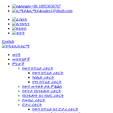
ስልክ፡
+86 18953636707
ኢሜይል፡
sales1@dtszb.com
English
መነሻ
መፍትሄዎች
ምርቶች
የውሃ ስፕሬይ ሪቶርት
የውሃ ስፕሬይ ሪቶርት
ካስኬድ ሪቶርት
የጎን ስፕሬይ ሪቶርት
የውሃ መጥለቅ ቃለ ምልልስ
የቀጥታ የእንፋሎት ሪቶርት
የእንፋሎት እና የአየር ሪቶርት
የሙከራ ሪቶርት
ሮታሪ ሪቶርት
የውሃ ስፕሬይ እና ሮታሪ ሪቶርት