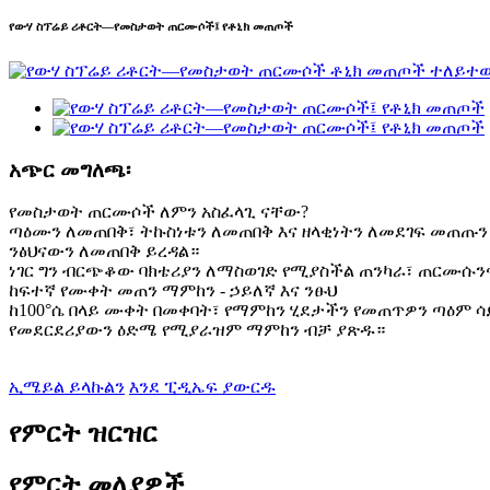
የውሃ ስፕሬይ ሪቶርት—የመስታወት ጠርሙሶች፤ የቶኒክ መጠጦች
አጭር መግለጫ፡
የመስታወት ጠርሙሶች ለምን አስፈላጊ ናቸው?
ጣዕሙን ለመጠበቅ፣ ትኩስነቱን ለመጠበቅ እና ዘላቂነትን ለመደገፍ መጠጡን
ንፅህናውን ለመጠበቅ ይረዳል።
ነገር ግን ብርጭቆው ባክቴሪያን ለማስወገድ የሚያስችል ጠንካራ፣ ጠርሙሱንና
ከፍተኛ የሙቀት መጠን ማምከን - ኃይለኛ እና ንፁህ
ከ100°ሴ በላይ ሙቀት በመቀባት፣ የማምከን ሂደታችን የመጠጥዎን ጣዕም 
የመደርደሪያውን ዕድሜ የሚያራዝም ማምከን ብቻ ያጽዱ።
ኢሜይል ይላኩልን
እንደ ፒዲኤፍ ያውርዱ
የምርት ዝርዝር
የምርት መለያዎች