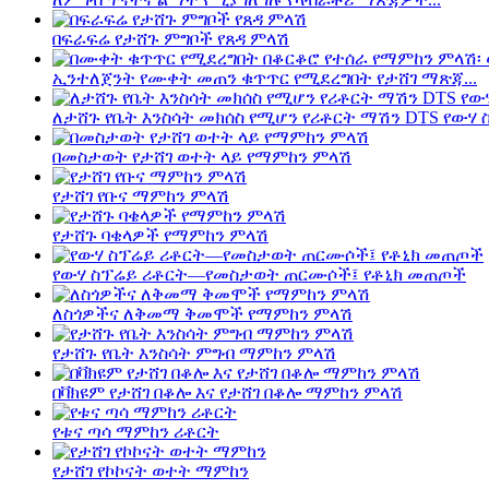
በፍራፍሬ የታሸጉ ምግቦች የጸዳ ምላሽ
ኢንተለጀንት የሙቀት መጠን ቁጥጥር የሚደረግበት የታሸገ ማጽጃ...
ለታሸጉ የቤት እንስሳት መክሰስ የሚሆን የሪቶርት ማሽን DTS የውሃ ስ
በመስታወት የታሸገ ወተት ላይ የማምከን ምላሽ
የታሸገ የቡና ማምከን ምላሽ
የታሸጉ ባቄላዎች የማምከን ምላሽ
የውሃ ስፕሬይ ሪቶርት—የመስታወት ጠርሙሶች፤ የቶኒክ መጠጦች
ለስጎዎችና ለቅመማ ቅመሞች የማምከን ምላሽ
የታሸጉ የቤት እንስሳት ምግብ ማምከን ምላሽ
በቫክዩም የታሸገ በቆሎ እና የታሸገ በቆሎ ማምከን ምላሽ
የቱና ጣሳ ማምከን ሪቶርት
የታሸገ የኮኮናት ወተት ማምከን