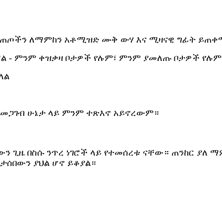
ጦችን ለማምከን አቶሚዝድ ሙቅ ውሃ እና ሚዛናዊ ግፊት ይጠቀማል
ማል - ምንም ቀዝቃዛ ቦታዎች የሉም፣ ምንም ያመለጡ ቦታዎች የሉም
ላል
የአመጋገብ ሁኔታ ላይ ምንም ተጽእኖ አይኖረውም።
 ጊዜ በስሱ ንጥረ ነገሮች ላይ የተመሰረቱ ናቸው። ጠንከር ያለ ማምከ
የታሰበውን ያህል ሆኖ ይቆያል።