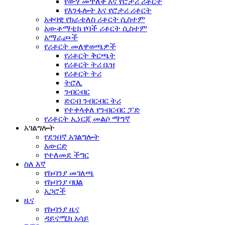
የውሃ መጥለቅ እና የሮታሪ ሪቶርት
የእንፋሎት እና የሮታሪ ሪቶርት
አቀባዊ የክራቴለስ ሪቶርት ሲስተም
አውቶማቲክ የባች ሪቶርት ሲስተም
አማራጮች
የሪቶርት መለዋወጫዎች
የሪቶርት ቅርጫት
የሪቶርት ትሪ ቤዝ
የሪቶርት ትሪ
ትሮሊ
ንብርብር
ድርብ ንብርብር ትሪ
የተቀላቀለ የንብርብር ፓድ
የሪቶርት ኢነርጂ መልሶ ማግኛ
አገልግሎት
የደንበኛ አገልግሎት
አውርድ
የተለመደ ችግር
ስለ እኛ
የኩባንያ መገለጫ
የኩባንያ ባህል
አጋሮች
ዜና
የኩባንያ ዜና
ዳይናሚክ አሳይ