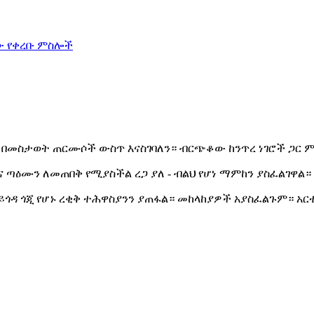
 በመስታወት ጠርሙሶች ውስጥ እናስገባለን። ብርጭቆው ከንጥረ ነገሮች ጋር 
 ጣዕሙን ለመጠበቅ የሚያስችል ረጋ ያለ - ብልህ የሆነ ማምከን ያስፈልገዋል።
ሳይጎዳ ጎጂ የሆኑ ረቂቅ ተሕዋስያንን ያጠፋል። መከላከያዎች አያስፈልጉም።