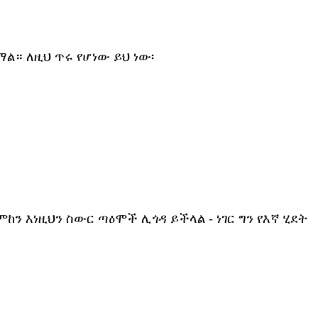
። ለዚህ ጥሩ የሆነው ይህ ነው፡
ን እነዚህን ስውር ጣዕሞች ሊጎዳ ይችላል - ነገር ግን የእኛ ሂደት