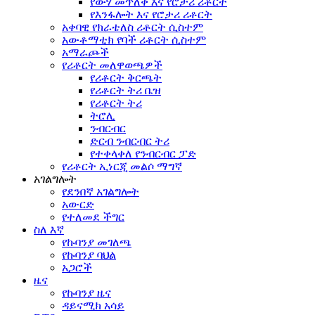
የውሃ መጥለቅ እና የሮታሪ ሪቶርት
የእንፋሎት እና የሮታሪ ሪቶርት
አቀባዊ የክራቴለስ ሪቶርት ሲስተም
አውቶማቲክ የባች ሪቶርት ሲስተም
አማራጮች
የሪቶርት መለዋወጫዎች
የሪቶርት ቅርጫት
የሪቶርት ትሪ ቤዝ
የሪቶርት ትሪ
ትሮሊ
ንብርብር
ድርብ ንብርብር ትሪ
የተቀላቀለ የንብርብር ፓድ
የሪቶርት ኢነርጂ መልሶ ማግኛ
አገልግሎት
የደንበኛ አገልግሎት
አውርድ
የተለመደ ችግር
ስለ እኛ
የኩባንያ መገለጫ
የኩባንያ ባህል
አጋሮች
ዜና
የኩባንያ ዜና
ዳይናሚክ አሳይ