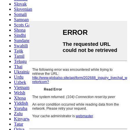
Slovak
Slovenian
Somali
Samoan
Scots Gaelic
Shona
Sindhi
Sundanese
Swahili
Tajik
Tamil
Telugu
Thai
Ukrainian
Urdu
Uzbek
Vietnamese
Welsh
Xhosa
Yiddish
Yoruba
Zulu
Kinyarwanda
Tatar
Oriya