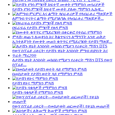
የታሸጉ የዓሳ ምግቦች ከፍተኛ ሙቀት ያለው ማምከን ኢኩዊ...
ለምግብ ጥናትና ልማት የሚያገለግሉ የላብራቶሪ ማጽጃዎች...
በፍራፍሬ የታሸጉ ምግቦች የጸዳ ምላሽ
ኢንተለጀንት የሙቀት መጠን ቁጥጥር የሚደረግበት የታሸገ ማጽጃ...
ለታሸጉ የቤት እንስሳት መክሰስ የሚሆን የሪቶርት ማሽን DTS የውሃ
ስፕሬይ...
በመስታወት የታሸገ ወተት ላይ የማምከን ምላሽ
የታሸገ የቡና ማምከን ምላሽ
የታሸጉ ባቄላዎች የማምከን ምላሽ
የውሃ ስፕሬይ ሪቶርት—የመስታወት ጠርሙሶች፤ የቶኒክ መጠጦች