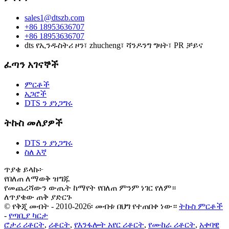
sales1@dtszb.com
+86 18953636707
+86 18953636707
dts የኢንዱስትሪ ዞን፣ zhucheng፣ ሻንዶንግ ግዛት፣ PR ቻይና
ፈጣን አገናኞች
ምርቶች
አጋሮች
DTS ን ያነጋግሩ
ትኩስ መለያዎች
DTS ን ያነጋግሩ
ስለ እኛ
ጥያቄ ይላኩ፦
የበለጠ ለማወቅ ዝግጁ
የመጨረሻውን ውጤት ከማየት የበለጠ ምንም ነገር የለም።
ለጥያቄው ጠቅ ያድርጉ
© የቅጂ መብት - 2010-2026፡ መብቱ በህግ የተጠበቀ ነው።
ትኩስ ምርቶች
-
የጣቢያ ካርታ
ሮታሪ ሪቶርት
,
ሪቶርት
,
የእንፋሎት አየር ሪቶርት
,
የሙከራ ሪቶርት
,
አቀባዊ