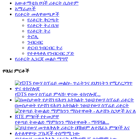
አውቶማቲክ የባች ሪቶርት ሲስተም
አማራጮች
የሪቶርት መለዋወጫዎች
የሪቶርት ቅርጫት
የሪቶርት ትሪ ቤዝ
የሪቶርት ትሪ
ትሮሊ
ንብርብር
ድርብ ንብርብር ትሪ
የተቀላቀለ የንብርብር ፓድ
የሪቶርት ኢነርጂ መልሶ ማግኛ
የባህሪ ምርቶች
የDTS የውሃ ስፕሬይ ምላሽ፡ ዋናው ቴክኖሎጂ...
በመስታወት የታሸገ የሕፃን አትክልት ንፁህ የውሃ ስፕሬይ ሪቶርት
የቀጣይ ትውልድ ማምከንን ማስተዋወቅ - ማሻሻል...
ይህ የውሃ መጥለቅለቅ ሪቶርት ለቫክዩም-ፒ ተስማሚ ነው...