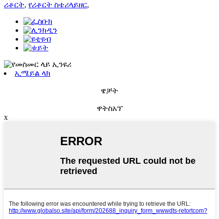
ሪቶርት
,
የሪቶርት ስቴሪላይዘር
,
ኢሜይል ላክ
ዌቻት
ዋትስአፕ
x