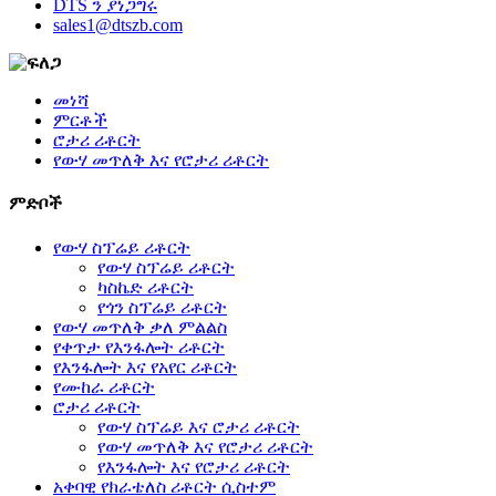
DTS ን ያነጋግሩ
sales1@dtszb.com
መነሻ
ምርቶች
ሮታሪ ሪቶርት
የውሃ መጥለቅ እና የሮታሪ ሪቶርት
ምድቦች
የውሃ ስፕሬይ ሪቶርት
የውሃ ስፕሬይ ሪቶርት
ካስኬድ ሪቶርት
የጎን ስፕሬይ ሪቶርት
የውሃ መጥለቅ ቃለ ምልልስ
የቀጥታ የእንፋሎት ሪቶርት
የእንፋሎት እና የአየር ሪቶርት
የሙከራ ሪቶርት
ሮታሪ ሪቶርት
የውሃ ስፕሬይ እና ሮታሪ ሪቶርት
የውሃ መጥለቅ እና የሮታሪ ሪቶርት
የእንፋሎት እና የሮታሪ ሪቶርት
አቀባዊ የክራቴለስ ሪቶርት ሲስተም