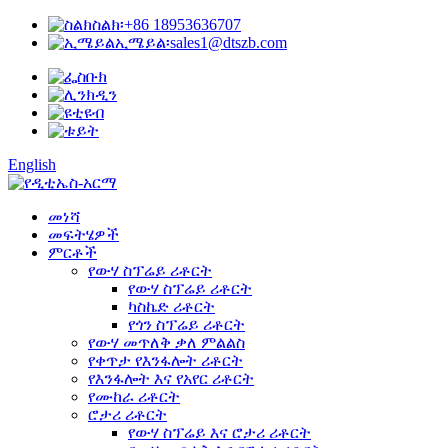
ስልክ፡
+86 18953636707
ኢሜይል፡
sales1@dtszb.com
English
መነሻ
መፍትሄዎች
ምርቶች
የውሃ ስፕሬይ ሪቶርት
የውሃ ስፕሬይ ሪቶርት
ካስኬድ ሪቶርት
የጎን ስፕሬይ ሪቶርት
የውሃ መጥለቅ ቃለ ምልልስ
የቀጥታ የእንፋሎት ሪቶርት
የእንፋሎት እና የአየር ሪቶርት
የሙከራ ሪቶርት
ሮታሪ ሪቶርት
የውሃ ስፕሬይ እና ሮታሪ ሪቶርት