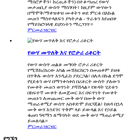
ማሰሮዎችን፣ ከረጢቶችን) በተቆጣጠረ የውሃ
መታጠቢያ ውስጥ ማስገባት፣ ከዚያም ውሃውን
በማሞቅ/ማቀዝቀዝ ሙቀትን ወደ ምርቱ በእኩል
መጠን ማስተላለፍን ያካትታል - ጥራቱን እየጠበቀ
የማይክሮባላዊ ደህንነትን ማረጋገጥ።
ምርመራ
ዝርዝር
የውሃ መጥለቅ እና የሮታሪ ሪቶርት
የውሃ ውስጥ ጠልቆ መግባት ሮታሪ ሪቶርት
የሚሽከረከረው አካል መሽከርከርን በመጠቀም ይዘቱ
በጥቅሉ ውስጥ እንዲፈስ ያደርጋል፣ በሌላ በኩል ደግሞ
የሂደቱን ውሃ በማንቀሳቀስ በሪቶርት ውስጥ ያለውን
የሙቀት መጠን ወጥነት ያሻሽላል። የጽዳት ሂደቱን
በከፍተኛ ሙቀት ለመጀመር እና በፍጥነት የሙቀት
መጠኑን ለመጨመር ሙቅ ውሃ በሙቅ ውሃ
ማጠራቀሚያ ውስጥ አስቀድሞ ይዘጋጃል፣ ከጸዳ በኋላ
ሙቅ ውሃ እንደገና ጥቅም ላይ ይውላል እና የኃይል
ቁጠባ ዓላማን ለማሳካት ወደ ሙቅ ውሃ ማጠራቀሚያ
ይመለሳል።
ምርመራ
ዝርዝር
ያግኙን