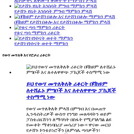
ለስጎዎችና ለቅመማ ቅመሞች የማምከን ምላሽ
የታሸጉ የቤት እንስሳት ምግብ ማምከን ምላሽ
በቫክዩም የታሸገ በቆሎ እና የታሸገ በቆሎ ማምከን ምላሽ
የቱና ጣሳ ማምከን ሪቶርት
የታሸገ የኮኮናት ወተት ማምከን
የውሃ መጥለቅ እና የሮታሪ ሪቶርት
ይህ የውሃ መጥለቅለቅ ሪቶርት በቫክዩም
ለተሸፈኑ ምግቦች እና ለተለዋዋጭ ፓኬጆች
ተስማሚ ነው
የውሃ መጥለቅለቅ ምላሽ በምግብ እና በመጠጥ
ኢንዱስትሪዎች ውስጥ የንግድ መጸዳዳትን ወይም
ፓስቴሪዜሽንን ለማሳካት በስፋት የሚያገለግል ልዩ
የሙቀት ማቀነባበሪያ መሳሪያ ነው። ዋናው መርህ
የታሸጉ ኮንቴይነሮችን (ለምሳሌ ጣሳዎችን፣