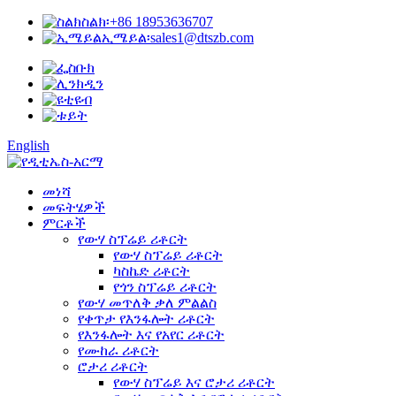
ስልክ፡
+86 18953636707
ኢሜይል፡
sales1@dtszb.com
English
መነሻ
መፍትሄዎች
ምርቶች
የውሃ ስፕሬይ ሪቶርት
የውሃ ስፕሬይ ሪቶርት
ካስኬድ ሪቶርት
የጎን ስፕሬይ ሪቶርት
የውሃ መጥለቅ ቃለ ምልልስ
የቀጥታ የእንፋሎት ሪቶርት
የእንፋሎት እና የአየር ሪቶርት
የሙከራ ሪቶርት
ሮታሪ ሪቶርት
የውሃ ስፕሬይ እና ሮታሪ ሪቶርት