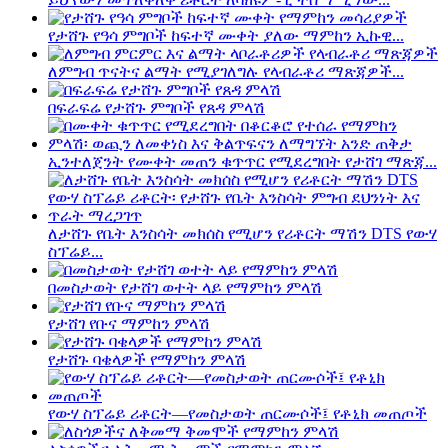
የታሸጉ የዓሳ ምግቦች ከፍተኛ ሙቀት ያለው ማምከን ኢኩዊ...
ለምግብ ጥናትና ልማት የሚያገለግሉ የላብራቶሪ ማጽጃዎች...
በፍራፍሬ የታሸጉ ምግቦች የጸዳ ምላሽ
ኢንተለጀንት የሙቀት መጠን ቁጥጥር የሚደረግበት የታሸገ ማጽጃ...
ለታሸጉ የቤት እንስሳት መክሰስ የሚሆን የሪቶርት ማሽን DTS የውሃ
ስፕሬይ...
በመስታወት የታሸገ ወተት ላይ የማምከን ምላሽ
የታሸገ የቡና ማምከን ምላሽ
የታሸጉ ባቄላዎች የማምከን ምላሽ
የውሃ ስፕሬይ ሪቶርት—የመስታወት ጠርሙሶች፤ የቶኒክ መጠጦች