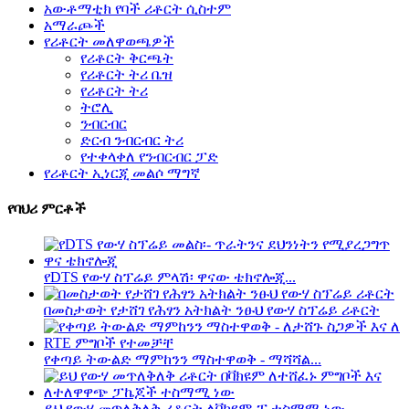
አውቶማቲክ የባች ሪቶርት ሲስተም
አማራጮች
የሪቶርት መለዋወጫዎች
የሪቶርት ቅርጫት
የሪቶርት ትሪ ቤዝ
የሪቶርት ትሪ
ትሮሊ
ንብርብር
ድርብ ንብርብር ትሪ
የተቀላቀለ የንብርብር ፓድ
የሪቶርት ኢነርጂ መልሶ ማግኛ
የባህሪ ምርቶች
የDTS የውሃ ስፕሬይ ምላሽ፡ ዋናው ቴክኖሎጂ...
በመስታወት የታሸገ የሕፃን አትክልት ንፁህ የውሃ ስፕሬይ ሪቶርት
የቀጣይ ትውልድ ማምከንን ማስተዋወቅ - ማሻሻል...
ይህ የውሃ መጥለቅለቅ ሪቶርት ለቫክዩም-ፒ ተስማሚ ነው...