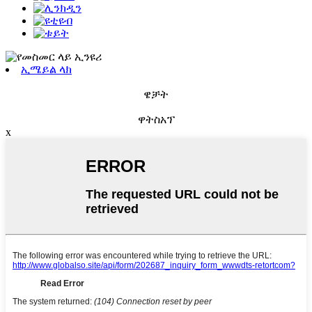
ኢሜይል ላክ
ዌቻት
ዋትስአፕ
x