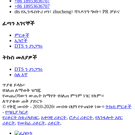
+86 18953636707
+86 18953636707
dts የኢንዱስትሪ ዞን፣ zhucheng፣ ሻንዶንግ ግዛት፣ PR ቻይና
ፈጣን አገናኞች
ምርቶች
አጋሮች
DTS ን ያነጋግሩ
ትኩስ መለያዎች
DTS ን ያነጋግሩ
ስለ እኛ
ጥያቄ ይላኩ፦
የበለጠ ለማወቅ ዝግጁ
የመጨረሻውን ውጤት ከማየት የበለጠ ምንም ነገር የለም።
ለጥያቄው ጠቅ ያድርጉ
© የቅጂ መብት - 2010-2026፡ መብቱ በህግ የተጠበቀ ነው።
ትኩስ ምርቶች
-
የጣቢያ ካርታ
የሪቶርት ስቴሪላይዘር
,
አቀባዊ ሪቶርት
,
ሮታሪ ሪቶርት
,
የእንፋሎት አየር
ሪቶርት
,
የሙከራ ሪቶርት
,
ሪቶርት
,