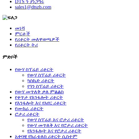
DTS ን ያነጋግሩ
sales1@dtszb.com
መነሻ
ምርቶች
የሪቶርት መለዋወጫዎች
የሪቶርት ትሪ
ምድቦች
የውሃ ስፕሬይ ሪቶርት
የውሃ ስፕሬይ ሪቶርት
ካስኬድ ሪቶርት
የጎን ስፕሬይ ሪቶርት
የውሃ መጥለቅ ቃለ ምልልስ
የቀጥታ የእንፋሎት ሪቶርት
የእንፋሎት እና የአየር ሪቶርት
የሙከራ ሪቶርት
ሮታሪ ሪቶርት
የውሃ ስፕሬይ እና ሮታሪ ሪቶርት
የውሃ መጥለቅ እና የሮታሪ ሪቶርት
የእንፋሎት እና የሮታሪ ሪቶርት
አቀባዊ የክራቴለስ ሪቶርት ሲስተም