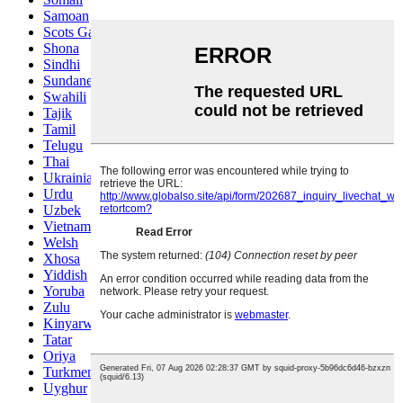
Samoan
Scots Gaelic
Shona
Sindhi
Sundanese
Swahili
Tajik
Tamil
Telugu
Thai
Ukrainian
Urdu
Uzbek
Vietnamese
Welsh
Xhosa
Yiddish
Yoruba
Zulu
Kinyarwanda
Tatar
Oriya
Turkmen
Uyghur