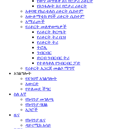
የውሃ መጥለቅ እና የሮታሪ ሪቶርት
የእንፋሎት እና የሮታሪ ሪቶርት
አቀባዊ የክራቴለስ ሪቶርት ሲስተም
አውቶማቲክ የባች ሪቶርት ሲስተም
አማራጮች
የሪቶርት መለዋወጫዎች
የሪቶርት ቅርጫት
የሪቶርት ትሪ ቤዝ
የሪቶርት ትሪ
ትሮሊ
ንብርብር
ድርብ ንብርብር ትሪ
የተቀላቀለ የንብርብር ፓድ
የሪቶርት ኢነርጂ መልሶ ማግኛ
አገልግሎት
የደንበኛ አገልግሎት
አውርድ
የተለመደ ችግር
ስለ እኛ
የኩባንያ መገለጫ
የኩባንያ ባህል
አጋሮች
ዜና
የኩባንያ ዜና
ዳይናሚክ አሳይ