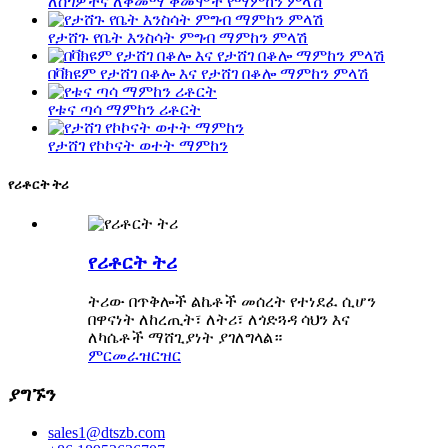
ለስጎዎችና ለቅመማ ቅመሞች የማምከን ምላሽ
የታሸጉ የቤት እንስሳት ምግብ ማምከን ምላሽ
በቫክዩም የታሸገ በቆሎ እና የታሸገ በቆሎ ማምከን ምላሽ
የቱና ጣሳ ማምከን ሪቶርት
የታሸገ የኮኮናት ወተት ማምከን
የሪቶርት ትሪ
የሪቶርት ትሪ
ትሪው በጥቅሎች ልኬቶች መሰረት የተነደፈ ሲሆን
በዋናነት ለከረጢት፣ ለትሪ፣ ለጎድጓዳ ሳህን እና
ለካሴቶች ማሸጊያነት ያገለግላል።
ምርመራ
ዝርዝር
ያግኙን
sales1@dtszb.com