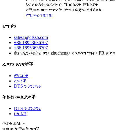
እና ለሁለት-ቁራጭ ሲ ሽክርክሪት ምክንያት
የሚመጣውን የጭረት ችግር በእጅጉ ያሻሽላል...
ምርመራ
ዝርዝር
ያግኙን
sales1@dtszb.com
+86 18953636707
+86 18953636707
dts የኢንዱስትሪ ዞን፣ zhucheng፣ ሻንዶንግ ግዛት፣ PR ቻይና
ፈጣን አገናኞች
ምርቶች
አጋሮች
DTS ን ያነጋግሩ
ትኩስ መለያዎች
DTS ን ያነጋግሩ
ስለ እኛ
ጥያቄ ይላኩ፦
የበለጠ ለማወቅ ዝግጁ