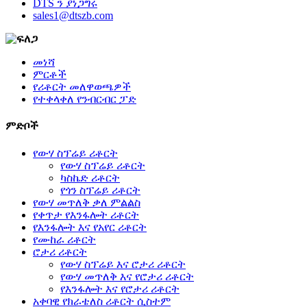
DTS ን ያነጋግሩ
sales1@dtszb.com
መነሻ
ምርቶች
የሪቶርት መለዋወጫዎች
የተቀላቀለ የንብርብር ፓድ
ምድቦች
የውሃ ስፕሬይ ሪቶርት
የውሃ ስፕሬይ ሪቶርት
ካስኬድ ሪቶርት
የጎን ስፕሬይ ሪቶርት
የውሃ መጥለቅ ቃለ ምልልስ
የቀጥታ የእንፋሎት ሪቶርት
የእንፋሎት እና የአየር ሪቶርት
የሙከራ ሪቶርት
ሮታሪ ሪቶርት
የውሃ ስፕሬይ እና ሮታሪ ሪቶርት
የውሃ መጥለቅ እና የሮታሪ ሪቶርት
የእንፋሎት እና የሮታሪ ሪቶርት
አቀባዊ የክራቴለስ ሪቶርት ሲስተም