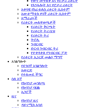
የውሃ መጥለቅ እና የሮታሪ ሪቶርት
የእንፋሎት እና የሮታሪ ሪቶርት
አቀባዊ የክራቴለስ ሪቶርት ሲስተም
አውቶማቲክ የባች ሪቶርት ሲስተም
አማራጮች
የሪቶርት መለዋወጫዎች
የሪቶርት ቅርጫት
የሪቶርት ትሪ ቤዝ
የሪቶርት ትሪ
ትሮሊ
ንብርብር
ድርብ ንብርብር ትሪ
የተቀላቀለ የንብርብር ፓድ
የሪቶርት ኢነርጂ መልሶ ማግኛ
አገልግሎት
የደንበኛ አገልግሎት
አውርድ
የተለመደ ችግር
ስለ እኛ
የኩባንያ መገለጫ
የኩባንያ ባህል
አጋሮች
ዜና
የኩባንያ ዜና
ዳይናሚክ አሳይ