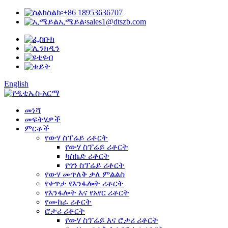
ስልክ፡
+86 18953636707
ኢሜይል፡
sales1@dtszb.com
English
መነሻ
መፍትሄዎች
ምርቶች
የውሃ ስፕሬይ ሪቶርት
የውሃ ስፕሬይ ሪቶርት
ካስኬድ ሪቶርት
የጎን ስፕሬይ ሪቶርት
የውሃ መጥለቅ ቃለ ምልልስ
የቀጥታ የእንፋሎት ሪቶርት
የእንፋሎት እና የአየር ሪቶርት
የሙከራ ሪቶርት
ሮታሪ ሪቶርት
የውሃ ስፕሬይ እና ሮታሪ ሪቶርት