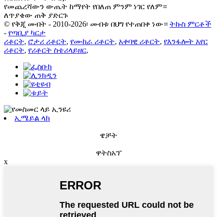
የመጨረሻውን ውጤት ከማየት የበለጠ ምንም ነገር የለም።
ለጥያቄው ጠቅ ያድርጉ
© የቅጂ መብት - 2010-2026፡ መብቱ በህግ የተጠበቀ ነው።
ትኩስ ምርቶች
-
የጣቢያ ካርታ
ሪቶርት
,
ሮታሪ ሪቶርት
,
የሙከራ ሪቶርት
,
አቀባዊ ሪቶርት
,
የእንፋሎት አየር
ሪቶርት
,
የሪቶርት ስቴሪላይዘር
,
ኢሜይል ላክ
ዌቻት
ዋትስአፕ
x