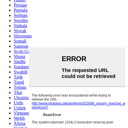
Persian
Punjabi
Serbian
Sesotho
Sinhala
Slovak
Slovenian
Somali
Samoan
Scots Gaelic
Shona
Sindhi
Sundanese
Swahili
Tajik
Tamil
Telugu
Thai
Ukrainian
Urdu
Uzbek
Vietnamese
Welsh
Xhosa