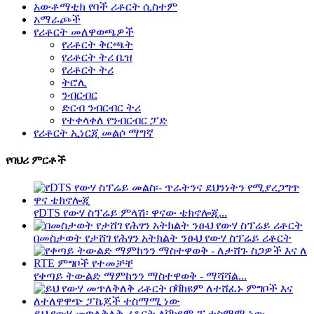
አውቶማቲክ የባች ሪቶርት ሲስተም
አማራጮች
የሪቶርት መለዋወጫዎች
የሪቶርት ቅርጫት
የሪቶርት ትሪ ቤዝ
የሪቶርት ትሪ
ትሮሊ
ንብርብር
ድርብ ንብርብር ትሪ
የተቀላቀለ የንብርብር ፓድ
የሪቶርት ኢነርጂ መልሶ ማግኛ
የባህሪ ምርቶች
የDTS የውሃ ስፕሬይ ምላሽ፡ ዋናው ቴክኖሎጂ...
በመስታወት የታሸገ የሕፃን አትክልት ንፁህ የውሃ ስፕሬይ ሪቶርት
የቀጣይ ትውልድ ማምከንን ማስተዋወቅ - ማሻሻል...
ይህ የውሃ መጥለቅለቅ ሪቶርት ለቫክዩም-ፒ ተስማሚ ነው...