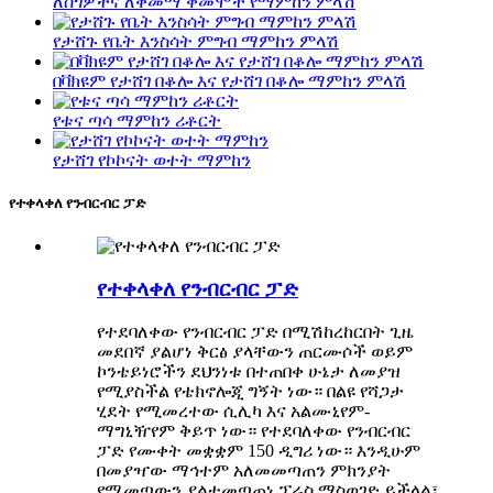
ለስጎዎችና ለቅመማ ቅመሞች የማምከን ምላሽ
የታሸጉ የቤት እንስሳት ምግብ ማምከን ምላሽ
በቫክዩም የታሸገ በቆሎ እና የታሸገ በቆሎ ማምከን ምላሽ
የቱና ጣሳ ማምከን ሪቶርት
የታሸገ የኮኮናት ወተት ማምከን
የተቀላቀለ የንብርብር ፓድ
የተቀላቀለ የንብርብር ፓድ
የተደባለቀው የንብርብር ፓድ በሚሽከረከርበት ጊዜ
መደበኛ ያልሆነ ቅርፅ ያላቸውን ጠርሙሶች ወይም
ኮንቴይነሮችን ደህንነቱ በተጠበቀ ሁኔታ ለመያዝ
የሚያስችል የቴክኖሎጂ ግኝት ነው። በልዩ የሻጋታ
ሂደት የሚመረተው ሲሊካ እና አልሙኒየም-
ማግኒዥየም ቅይጥ ነው። የተደባለቀው የንብርብር
ፓድ የሙቀት መቋቋም 150 ዲግሪ ነው። እንዲሁም
በመያዣው ማኅተም አለመመጣጠን ምክንያት
የሚመጣውን ያልተመጣጠነ ፕሬስ ማስወገድ ይችላል፣