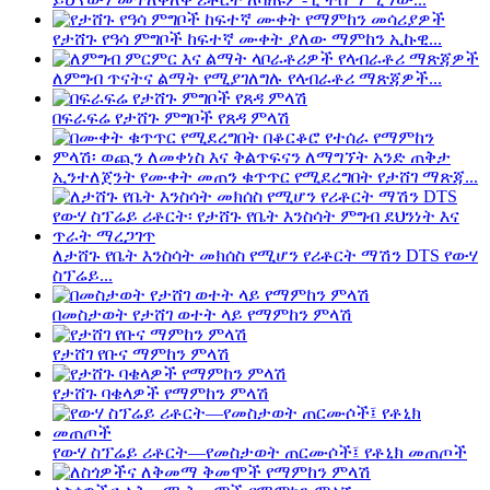
የታሸጉ የዓሳ ምግቦች ከፍተኛ ሙቀት ያለው ማምከን ኢኩዊ...
ለምግብ ጥናትና ልማት የሚያገለግሉ የላብራቶሪ ማጽጃዎች...
በፍራፍሬ የታሸጉ ምግቦች የጸዳ ምላሽ
ኢንተለጀንት የሙቀት መጠን ቁጥጥር የሚደረግበት የታሸገ ማጽጃ...
ለታሸጉ የቤት እንስሳት መክሰስ የሚሆን የሪቶርት ማሽን DTS የውሃ
ስፕሬይ...
በመስታወት የታሸገ ወተት ላይ የማምከን ምላሽ
የታሸገ የቡና ማምከን ምላሽ
የታሸጉ ባቄላዎች የማምከን ምላሽ
የውሃ ስፕሬይ ሪቶርት—የመስታወት ጠርሙሶች፤ የቶኒክ መጠጦች