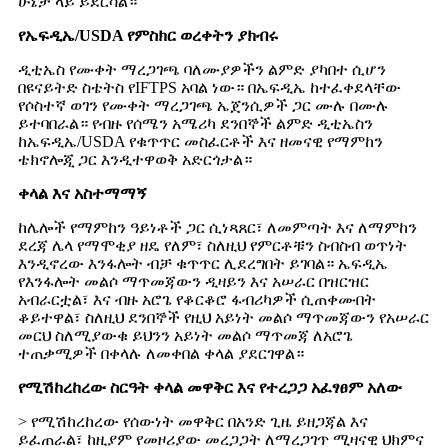
ሁኔታ ላይ ይደርሳል።
የኤፍዲኤ/USDA የምስክር ወረቀትን ያክብሩ
ዲቲኤስ የሙቀት ማረጋገጫ ባለሙያዎችን ልምድ ያካበተ ሲሆን
በዩናይትድ ስቴትስ የIFTPS አባል ነው። በኤፍዲኤ ከተፈቀደላቸው
የሶስተኛ ወገን የሙቀት ማረጋገጫ ኤጀንሲዎች ጋር ሙሉ በሙሉ
ይተባበራል። የብዙ የሰሜን አሜሪካ ደንበኞች ልምድ ዲቲኤስን
ከኤፍዲኤ/USDA የቁጥጥር መስፈርቶች እና ዘመናዊ የማምከን
ቴክኖሎጂ ጋር እንዲተዋወቅ አድርጎታል።
ቀላል እና አስተማማኝ
ከሌሎች የማምከን ዓይነቶች ጋር ሲነጻጸር፣ ለመምጣት እና ለማምከን
ደረጃ ሌላ የማሞቂያ ዘዴ የለም፣ ስለዚህ የምርቶቹን ስብስብ ወጥነት
እንዲኖረው እንፋሎት ብቻ ቁጥጥር ሊደረግበት ይገባል። ኤፍዲኤ
የእንፋሎት መልሶ ማጥመጃውን ዲዛይን እና አሠራር በዝርዝር
አብራርቷል፣ እና ብዙ አሮጌ የቆርቆሮ ፋብሪካዎች ሲጠቀሙበት
ቆይተዋል፣ ስለዚህ ደንበኞች የዚህ አይነት መልሶ ማጥመጃውን የአሠራር
መርህ ስለሚያውቁ ይህንን አይነት መልሶ ማጥመጃ ለአሮጌ
ተጠቃሚዎች በቀላሉ ለመቀበል ቀላል ያደርገዋል።
የሚሽከረከረው ስርዓት ቀላል መዋቅር እና የተረጋጋ አፈፃፀም አለው
> የሚሽከረከረው የሰውነት መዋቅር በአንድ ጊዜ ይዘጋጃል እና
ይፈጠራል፣ ከዚያም የመዞሪያው መረጋጋት ለማረጋገጥ ሚዛናዊ ህክምና