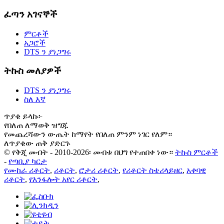
ፈጣን አገናኞች
ምርቶች
አጋሮች
DTS ን ያነጋግሩ
ትኩስ መለያዎች
DTS ን ያነጋግሩ
ስለ እኛ
ጥያቄ ይላኩ፦
የበለጠ ለማወቅ ዝግጁ
የመጨረሻውን ውጤት ከማየት የበለጠ ምንም ነገር የለም።
ለጥያቄው ጠቅ ያድርጉ
© የቅጂ መብት - 2010-2026፡ መብቱ በህግ የተጠበቀ ነው።
ትኩስ ምርቶች
-
የጣቢያ ካርታ
የሙከራ ሪቶርት
,
ሪቶርት
,
ሮታሪ ሪቶርት
,
የሪቶርት ስቴሪላይዘር
,
አቀባዊ
ሪቶርት
,
የእንፋሎት አየር ሪቶርት
,