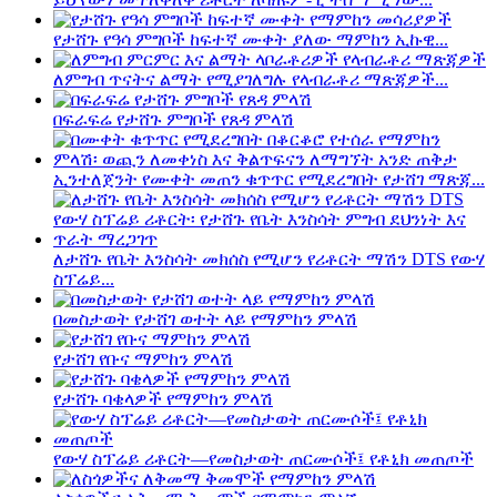
የታሸጉ የዓሳ ምግቦች ከፍተኛ ሙቀት ያለው ማምከን ኢኩዊ...
ለምግብ ጥናትና ልማት የሚያገለግሉ የላብራቶሪ ማጽጃዎች...
በፍራፍሬ የታሸጉ ምግቦች የጸዳ ምላሽ
ኢንተለጀንት የሙቀት መጠን ቁጥጥር የሚደረግበት የታሸገ ማጽጃ...
ለታሸጉ የቤት እንስሳት መክሰስ የሚሆን የሪቶርት ማሽን DTS የውሃ
ስፕሬይ...
በመስታወት የታሸገ ወተት ላይ የማምከን ምላሽ
የታሸገ የቡና ማምከን ምላሽ
የታሸጉ ባቄላዎች የማምከን ምላሽ
የውሃ ስፕሬይ ሪቶርት—የመስታወት ጠርሙሶች፤ የቶኒክ መጠጦች