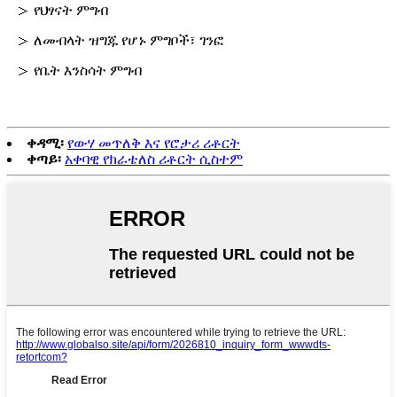
＞ የህፃናት ምግብ
＞ ለመብላት ዝግጁ የሆኑ ምግቦች፣ ገንፎ
＞ የቤት እንስሳት ምግብ
ቀዳሚ፡
የውሃ መጥለቅ እና የሮታሪ ሪቶርት
ቀጣይ፡
አቀባዊ የክራቴለስ ሪቶርት ሲስተም