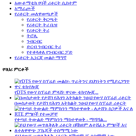
አውቶማቲክ የባች ሪቶርት ሲስተም
አማራጮች
የሪቶርት መለዋወጫዎች
የሪቶርት ቅርጫት
የሪቶርት ትሪ ቤዝ
የሪቶርት ትሪ
ትሮሊ
ንብርብር
ድርብ ንብርብር ትሪ
የተቀላቀለ የንብርብር ፓድ
የሪቶርት ኢነርጂ መልሶ ማግኛ
የባህሪ ምርቶች
የDTS የውሃ ስፕሬይ ምላሽ፡ ዋናው ቴክኖሎጂ...
በመስታወት የታሸገ የሕፃን አትክልት ንፁህ የውሃ ስፕሬይ ሪቶርት
የቀጣይ ትውልድ ማምከንን ማስተዋወቅ - ማሻሻል...
ይህ የውሃ መጥለቅለቅ ሪቶርት ለቫክዩም-ፒ ተስማሚ ነው...