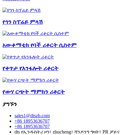
የጎን ስፕሬይ ምላሽ
አውቶማቲክ የባች ሪቶርት ሲስተም
የቀጥታ የእንፋሎት ሪቶርት
የውሃ ርጭት ማምከን ሪቶርት
ያግኙን
sales1@dtszb.com
+86 18953636707
+86 18953636707
dts የኢንዱስትሪ ዞን፣ zhucheng፣ ሻንዶንግ ግዛት፣ PR ቻይና