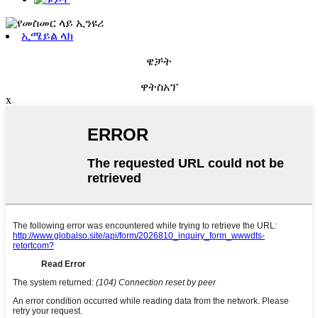
ኢሜይል ላክ
ዌቻት
ዋትስአፕ
x