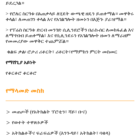
ይደረጋል።
> የሮለር ስርዓቱ በአጠቃላይ ለሂደት ውጫዊ ዘዴን ይጠቀማል። መዋቅሩ
ቀላል፣ ለመጠገን ቀላል እና የአገልግሎት ዘመኑን በእጅጉ ያራዝማል።
> የፕሬስ ስርዓቱ ድርብ መንገድ ሲሊንደሮችን በራስ-ሰር ለመከፋፈል እና
ለማጥበብ ይጠቀማል፣ እና የሲሊንደሩን የአገልግሎት ዘመን ለማራዘም
የመመሪያው መዋቅር ተጨምሯል።
ቁልፍ ቃል፡ ሮታሪ ሪቶርት፣ ሪቶርት፣
የማምከን ምርት መስመር
የማሸጊያ አይነት
የቆርቆሮ ቆርቆሮ
የማላመድ መስክ
＞ መጠጦች (የአትክልት ፕሮቲን፣ ሻይ፣ ቡና)
＞ የወተት ተዋጽኦዎች
＞ አትክልቶችና ፍራፍሬዎች (እንጉዳይ፣ አትክልት፣ ባቄላ)