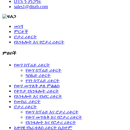
DTS ን ያነጋግሩ
sales1@dtszb.com
መነሻ
ምርቶች
ሮታሪ ሪቶርት
የእንፋሎት እና የሮታሪ ሪቶርት
ምድቦች
የውሃ ስፕሬይ ሪቶርት
የውሃ ስፕሬይ ሪቶርት
ካስኬድ ሪቶርት
የጎን ስፕሬይ ሪቶርት
የውሃ መጥለቅ ቃለ ምልልስ
የቀጥታ የእንፋሎት ሪቶርት
የእንፋሎት እና የአየር ሪቶርት
የሙከራ ሪቶርት
ሮታሪ ሪቶርት
የውሃ ስፕሬይ እና ሮታሪ ሪቶርት
የውሃ መጥለቅ እና የሮታሪ ሪቶርት
የእንፋሎት እና የሮታሪ ሪቶርት
አቀባዊ የክራቴለስ ሪቶርት ሲስተም