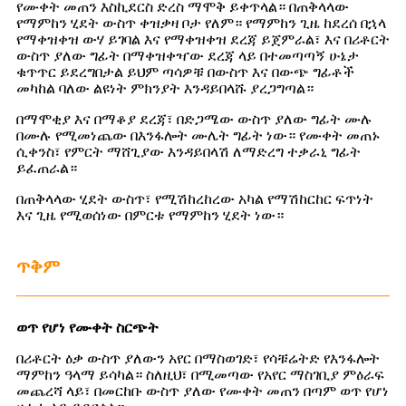
የሙቀት መጠን እስኪደርስ ድረስ ማሞቅ ይቀጥላል። በጠቅላላው
የማምከን ሂደት ውስጥ ቀዝቃዛ ቦታ የለም። የማምከን ጊዜ ከደረሰ በኋላ
የማቀዝቀዝ ውሃ ይገባል እና የማቀዝቀዝ ደረጃ ይጀምራል፣ እና በሪቶርት
ውስጥ ያለው ግፊት በማቀዝቀዣው ደረጃ ላይ በተመጣጣኝ ሁኔታ
ቁጥጥር ይደረግበታል ይህም ጣሳዎቹ በውስጥ እና በውጭ ግፊቶች
መካከል ባለው ልዩነት ምክንያት እንዳይበላሹ ያረጋግጣል።
በማሞቂያ እና በማቆያ ደረጃ፣ በድጋሜው ውስጥ ያለው ግፊት ሙሉ
በሙሉ የሚመነጨው በእንፋሎት ሙሌት ግፊት ነው። የሙቀት መጠኑ
ሲቀንስ፣ የምርት ማሸጊያው እንዳይበላሽ ለማድረግ ተቃራኒ ግፊት
ይፈጠራል።
በጠቅላላው ሂደት ውስጥ፣ የሚሽከረከረው አካል የማሽከርከር ፍጥነት
እና ጊዜ የሚወሰነው በምርቱ የማምከን ሂደት ነው።
ጥቅም
ወጥ የሆነ የሙቀት ስርጭት
በሪቶርት ዕቃ ውስጥ ያለውን አየር በማስወገድ፣ የሳቹሬትድ የእንፋሎት
ማምከን ዓላማ ይሳካል። ስለዚህ፣ በሚመጣው የአየር ማስገቢያ ምዕራፍ
መጨረሻ ላይ፣ በመርከቡ ውስጥ ያለው የሙቀት መጠን በጣም ወጥ የሆነ