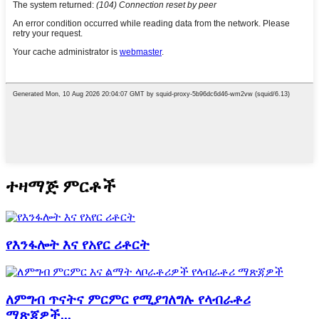
ተዛማጅ ምርቶች
የእንፋሎት እና የአየር ሪቶርት
ለምግብ ጥናትና ምርምር የሚያገለግሉ የላብራቶሪ
ማጽጃዎች...