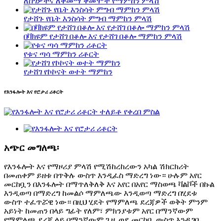
ለስጎዎችና ለቅመማ ቅመሞች የማምከን ምላሽ
የታሸጉ የቤት እንስሳት ምግብ ማምከን ምላሽ
በቫክዩም የታሸገ በቆሎ እና የታሸገ በቆሎ ማምከን ምላሽ
የቱና ጣሳ ማምከን ሪቶርት
የታሸገ የኮኮናት ወተት ማምከን
የእንፋሎት እና የሮታሪ ሪቶርት
አጭር መግለጫ፡
የእንፋሎት እና የማዞሪያ ምላሽ የሚሽከረከረውን አካል ሽክርክሪት
በመጠቀም ይዘቱ በጥቅሉ ውስጥ እንዲፈስ ማድረግ ነው። ሁሉም አየር
መርከቧን በእንፋሎት በማጥለቅለቅ እና አየር በአየር ማስወጫ ቫልቮች በኩል
እንዲወጣ በማድረግ ከመልሶ ማምለጫው እንዲወጣ ማድረግ በሂደቱ
ውስጥ ተፈጥሯዊ ነው። በዚህ ሂደት የማምለጫ ደረጃዎች ወቅት ምንም
አይነት ከመጠን በላይ ግፊት የለም፣ ምክንያቱም አየር በማንኛውም
የማምለጫ ደረጃ ላይ በማንኛውም ጊዜ ወደ መርከቧ ውስጥ እንዲገባ