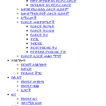
የውሃ መጥለቅ እና የሮታሪ ሪቶርት
የእንፋሎት እና የሮታሪ ሪቶርት
አቀባዊ የክራቴለስ ሪቶርት ሲስተም
አውቶማቲክ የባች ሪቶርት ሲስተም
አማራጮች
የሪቶርት መለዋወጫዎች
የሪቶርት ቅርጫት
የሪቶርት ትሪ ቤዝ
የሪቶርት ትሪ
ትሮሊ
ንብርብር
ድርብ ንብርብር ትሪ
የተቀላቀለ የንብርብር ፓድ
የሪቶርት ኢነርጂ መልሶ ማግኛ
አገልግሎት
የደንበኛ አገልግሎት
አውርድ
የተለመደ ችግር
ስለ እኛ
የኩባንያ መገለጫ
የኩባንያ ባህል
አጋሮች
ዜና
የኩባንያ ዜና
ዳይናሚክ አሳይ