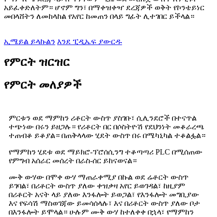
አይፈቀድለትም። ሆኖም ግን፣ በማቀዝቀዣ ደረጃዎች ወቅት የኮንቴይነር
መበላሸትን ለመከላከል የአየር ከመጠን በላይ ግፊት ሊተገበር ይችላል።
ኢሜይል ይላኩልን
እንደ ፒዲኤፍ ያውርዱ
የምርት ዝርዝር
የምርት መለያዎች
ምርቱን ወደ ማምከን ሪቶርት ውስጥ ያስገቡ፣ ሲሊንደሮች በተናጥል
ተጭነው በሩን ይዘጋሉ። የሪቶርት በር በሶስትዮሽ የደህንነት መቆራረጫ
ተጠብቆ ይቆያል። በጠቅላላው ሂደት ውስጥ በሩ በሜካኒካል ተቆልፏል።
የማምከን ሂደቱ ወደ ማይክሮ-ፕሮሰሲንግ ተቆጣጣሪ PLC በሚሰጠው
የምግብ አሰራር መሰረት በራስ-ሰር ይከናወናል።
ሙቅ ውሃው በሞቀ ውሃ ማጠራቀሚያ በኩል ወደ ሬቶርት ውስጥ
ይገባል፣ በሪቶርት ውስጥ ያለው ቀዝቃዛ አየር ይወገዳል፣ ከዚያም
በሪቶርት አናት ላይ ያለው እንፋሎት ይወጋል፣ የእንፋሎት መግቢያው
እና የፍሳሽ ማስወገጃው ይመሳሰላሉ፣ እና በሪቶርት ውስጥ ያለው ቦታ
በእንፋሎት ይሞላል። ሁሉም ሙቅ ውሃ ከተለቀቀ በኋላ፣ የማምከን