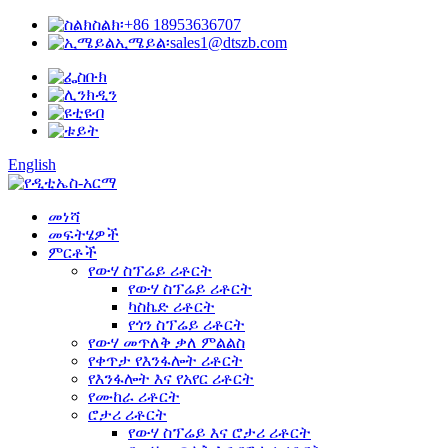
ስልክ፡
+86 18953636707
ኢሜይል፡
sales1@dtszb.com
English
መነሻ
መፍትሄዎች
ምርቶች
የውሃ ስፕሬይ ሪቶርት
የውሃ ስፕሬይ ሪቶርት
ካስኬድ ሪቶርት
የጎን ስፕሬይ ሪቶርት
የውሃ መጥለቅ ቃለ ምልልስ
የቀጥታ የእንፋሎት ሪቶርት
የእንፋሎት እና የአየር ሪቶርት
የሙከራ ሪቶርት
ሮታሪ ሪቶርት
የውሃ ስፕሬይ እና ሮታሪ ሪቶርት