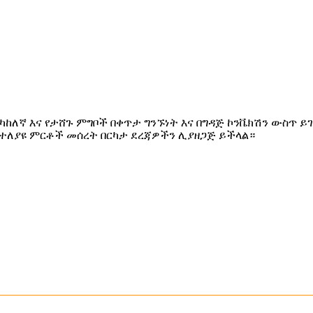
ኛ እና የታሸጉ ምግቦች በቀጥታ ግንኙነት እና በግዳጅ ኮንቬክሽን ውስጥ ይገ
ተለያዩ ምርቶች መሰረት በርካታ ደረጃዎችን ሊያዘጋጅ ይችላል።