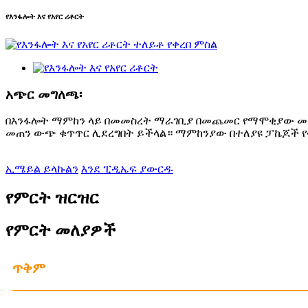
የእንፋሎት እና የአየር ሪቶርት
አጭር መግለጫ፡
በእንፋሎት ማምከን ላይ በመመስረት ማራገቢያ በመጨመር የማሞቂያው መካከለ
መጠን ውጭ ቁጥጥር ሊደረግበት ይችላል። ማምከንያው በተለያዩ ፓኬጆች የ
ኢሜይል ይላኩልን
እንደ ፒዲኤፍ ያውርዱ
የምርት ዝርዝር
የምርት መለያዎች
ጥቅም