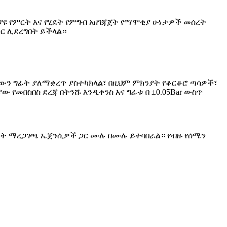
ያዩ የምርት እና የሂደት የምግብ አዘገጃጀት የማሞቂያ ሁነታዎች መሰረት
ር ሊደረግበት ይችላል።
ውን ግፊት ያለማቋረጥ ያስተካክላል፣ በዚህም ምክንያት የቆርቆሮ ጣሳዎች፣
መበስበስ ደረጃ በትንሹ እንዲቀንስ እና ግፊቱ በ ±0.05Bar ውስጥ
ሙቀት ማረጋገጫ ኤጀንሲዎች ጋር ሙሉ በሙሉ ይተባበራል። የብዙ የሰሜን