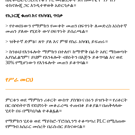
ቴክኖሎጂ ጋር እንዲተዋወቅ አድርጎታል።
የኢነርጂ ቁጠባ እና የአካባቢ ጥበቃ
> የተወሰነውን የማምከን የሙቀት መጠን በፍጥነት ለመድረስ አነስተኛ
መጠን ያለው የሂደት ውሃ በፍጥነት ይሰራጫል።
> ዝቅተኛ ድምፅ፣ ጸጥ ያለ እና ምቹ የስራ አካባቢ ይፍጠሩ።
> ከንፁህ የእንፋሎት ማምከን በተለየ፣ ከማሞቅ በፊት አየር ማስወጣት
አያስፈልግም፣ ይህም የእንፋሎት ብክነትን በእጅጉ ይቆጥባል እና ወደ
30% የሚሆነውን የእንፋሎት መጠን ይቆጥባል።
የሥራ መርህ
ምርቱን ወደ ማምከን ሪቶርት ውስጥ ያስገቡና በሩን ይዝጉት። የሪቶርት
በር በሶስትዮሽ የደህንነት መቆራረጫ ተጠብቆ ይቆያል። በጠቅላላው
ሂደት በሩ በሜካኒካል ተቆልፏል።
የማምከን ሂደቱ ወደ ማይክሮ-ፕሮሰሲንግ ተቆጣጣሪ PLC በሚሰጠው
የምግብ አሰራር መሰረት በራስ-ሰር ይከናወናል።