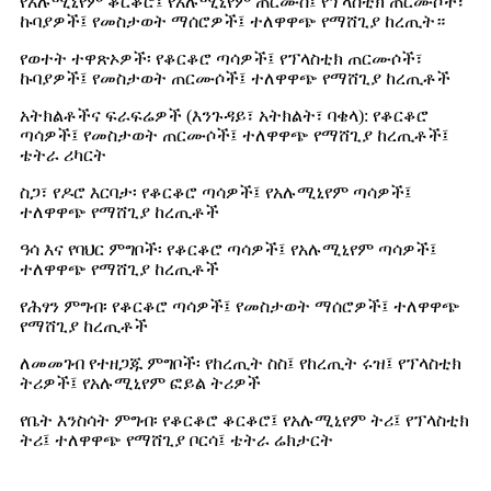
የአሉሚኒየም ቆርቆሮ፤ የአሉሚኒየም ጠርሙስ፤ የፕላስቲክ ጠርሙሶች፣
ኩባያዎች፤ የመስታወት ማሰሮዎች፤ ተለዋዋጭ የማሸጊያ ከረጢት።
የወተት ተዋጽኦዎች፡ የቆርቆሮ ጣሳዎች፤ የፕላስቲክ ጠርሙሶች፣
ኩባያዎች፤ የመስታወት ጠርሙሶች፤ ተለዋዋጭ የማሸጊያ ከረጢቶች
አትክልቶችና ፍራፍሬዎች (እንጉዳይ፣ አትክልት፣ ባቄላ): የቆርቆሮ
ጣሳዎች፤ የመስታወት ጠርሙሶች፤ ተለዋዋጭ የማሸጊያ ከረጢቶች፤
ቴትራ ሪካርት
ስጋ፣ የዶሮ እርባታ፡ የቆርቆሮ ጣሳዎች፤ የአሉሚኒየም ጣሳዎች፤
ተለዋዋጭ የማሸጊያ ከረጢቶች
ዓሳ እና የባህር ምግቦች፡ የቆርቆሮ ጣሳዎች፤ የአሉሚኒየም ጣሳዎች፤
ተለዋዋጭ የማሸጊያ ከረጢቶች
የሕፃን ምግብ፡ የቆርቆሮ ጣሳዎች፤ የመስታወት ማሰሮዎች፤ ተለዋዋጭ
የማሸጊያ ከረጢቶች
ለመመገብ የተዘጋጁ ምግቦች፡ የከረጢት ስስ፤ የከረጢት ሩዝ፤ የፕላስቲክ
ትሪዎች፤ የአሉሚኒየም ፎይል ትሪዎች
የቤት እንስሳት ምግብ፡ የቆርቆሮ ቆርቆሮ፤ የአሉሚኒየም ትሪ፤ የፕላስቲክ
ትሪ፤ ተለዋዋጭ የማሸጊያ ቦርሳ፤ ቴትራ ሬክታርት