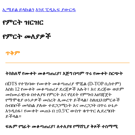
ኢሜይል ይላኩልን
እንደ ፒዲኤፍ ያውርዱ
የምርት ዝርዝር
የምርት መለያዎች
ጥቅም
ትክክለኛ የሙቀት መቆጣጠሪያ፣ እጅግ በጣም ጥሩ የሙቀት ስርጭት
በDTS የተገነባው የሙቀት መቆጣጠሪያ ሞጁል (D-TOP ሲስተም)
እስከ 12 የሙቀት መቆጣጠሪያ ደረጃዎች አሉት፣ እና ደረጃው ወይም
መስመራዊነቱ በተለያዩ የምርት እና የሂደት የምግብ አዘገጃጀት
የማሞቂያ ሁነታዎች መሰረት ሊመረጥ ይችላል፣ ስለዚህ በምርቶች
ስብስቦች መካከል ያለው ተደጋጋሚነት እና መረጋጋት በጥሩ ሁኔታ
እንዲሰፋ፣ የሙቀት መጠኑ በ ±0.5℃ ውስጥ ቁጥጥር ሊደረግበት
ይችላል።
ፍጹም የግፊት መቆጣጠሪያ፣ ለተለያዩ የማሸጊያ ቅጾች ተስማሚ