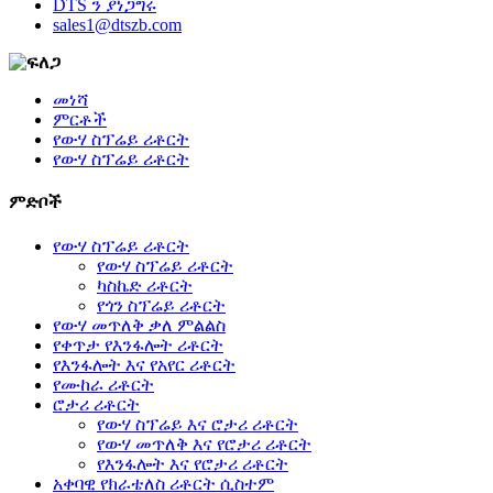
DTS ን ያነጋግሩ
sales1@dtszb.com
መነሻ
ምርቶች
የውሃ ስፕሬይ ሪቶርት
የውሃ ስፕሬይ ሪቶርት
ምድቦች
የውሃ ስፕሬይ ሪቶርት
የውሃ ስፕሬይ ሪቶርት
ካስኬድ ሪቶርት
የጎን ስፕሬይ ሪቶርት
የውሃ መጥለቅ ቃለ ምልልስ
የቀጥታ የእንፋሎት ሪቶርት
የእንፋሎት እና የአየር ሪቶርት
የሙከራ ሪቶርት
ሮታሪ ሪቶርት
የውሃ ስፕሬይ እና ሮታሪ ሪቶርት
የውሃ መጥለቅ እና የሮታሪ ሪቶርት
የእንፋሎት እና የሮታሪ ሪቶርት
አቀባዊ የክራቴለስ ሪቶርት ሲስተም