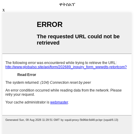
ዋትስአፕ
x