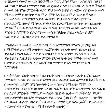
ተገቢውን የውሃ መጠን በድጋሜው ግርጌ ያስቀምጡ። አስፈላጊ ከሆነ፣
ይህ የውሃ ክፍል በማሞቂያው መጀመሪያ ላይ በራስ-ሰር ሊወጋ ይችላል።
በሙቅ የተሞሉ ምርቶች ላይ፣ ይህ የውሃ ክፍል በመጀመሪያ በሙቅ ውሃ
ማጠራቀሚያ ውስጥ ቀድሞ ሊሞቅ እና ከዚያም ሊወጋ ይችላል።
በጠቅላላው የማምከን ሂደት ውስጥ፣ ይህ የውሃ ክፍል በፓምፑ
በተደጋጋሚ በውሃ ማከፋፈያ ቱቦ እና በድጋሜው ውስጥ በተሰራጩት
ኖዝሎች በኩል ይሰራጫል፣ እና ውሃው በጭጋግ መልክ ይረጫል እና
ምርቱን ለማሞቅ በድጋሜው ውስጥ በእኩል ይሰራጫል። ይህም
የሙቀት እኩል ስርጭትን ያረጋግጣል።
የሽብል-ቱቦ ሙቀት መለዋወጫውን ለማምከን ምላሽ ያዘጋጁ እና
በማሞቂያ እና በማቀዝቀዣ ደረጃዎች፣ የሂደቱ ውሃ በአንድ በኩል
ያልፋል፣ የእንፋሎት እና የማቀዝቀዣ ውሃ ደግሞ በሌላኛው በኩል
ያልፋል፣ ስለዚህ የተጸዳው ምርት የእንፋሎት እና የማቀዝቀዣ ውሃ
በቀጥታ እንዳይገናኝ እና አሴፕቲክ ማሞቂያ እና ማቀዝቀዣን
ለማሳካት።
በጠቅላላው ሂደት ውስጥ፣ በሪቶርት ውስጥ ያለው ግፊት በፕሮግራሙ
የሚቆጣጠረው የተጨመቀ አየርን ወደ ሪቶርት አውቶማቲክ ቫልቭ በኩል
በመመገብ ወይም በማስወጣት ነው። በውሃ የሚረጭ ማምከን
ምክንያት፣ በሪቶርት ውስጥ ያለው ግፊት በሙቀት አይጎዳም፣ እና ግፊቱ
በተለያዩ ምርቶች ማሸጊያ መሰረት በነፃነት ሊቀመጥ ይችላል፣ ይህም
መሳሪያዎቹን በስፋት ተግባራዊ ያደርገዋል (ባለ ሶስት ቁራጭ ጣሳዎች፣
ባለ ሁለት ቁራጭ ጣሳዎች፣ ተጣጣፊ የማሸጊያ ከረጢቶች፣ የመስታወት
ጠርሙሶች፣ የፕላስቲክ ማሸጊያዎች ወዘተ)።