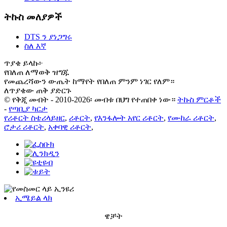
ትኩስ መለያዎች
DTS ን ያነጋግሩ
ስለ እኛ
ጥያቄ ይላኩ፦
የበለጠ ለማወቅ ዝግጁ
የመጨረሻውን ውጤት ከማየት የበለጠ ምንም ነገር የለም።
ለጥያቄው ጠቅ ያድርጉ
© የቅጂ መብት - 2010-2026፡ መብቱ በህግ የተጠበቀ ነው።
ትኩስ ምርቶች
-
የጣቢያ ካርታ
የሪቶርት ስቴሪላይዘር
,
ሪቶርት
,
የእንፋሎት አየር ሪቶርት
,
የሙከራ ሪቶርት
,
ሮታሪ ሪቶርት
,
አቀባዊ ሪቶርት
,
ኢሜይል ላክ
ዌቻት