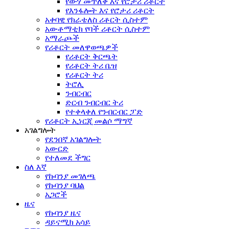
የውሃ መጥለቅ እና የሮታሪ ሪቶርት
የእንፋሎት እና የሮታሪ ሪቶርት
አቀባዊ የክራቴለስ ሪቶርት ሲስተም
አውቶማቲክ የባች ሪቶርት ሲስተም
አማራጮች
የሪቶርት መለዋወጫዎች
የሪቶርት ቅርጫት
የሪቶርት ትሪ ቤዝ
የሪቶርት ትሪ
ትሮሊ
ንብርብር
ድርብ ንብርብር ትሪ
የተቀላቀለ የንብርብር ፓድ
የሪቶርት ኢነርጂ መልሶ ማግኛ
አገልግሎት
የደንበኛ አገልግሎት
አውርድ
የተለመደ ችግር
ስለ እኛ
የኩባንያ መገለጫ
የኩባንያ ባህል
አጋሮች
ዜና
የኩባንያ ዜና
ዳይናሚክ አሳይ