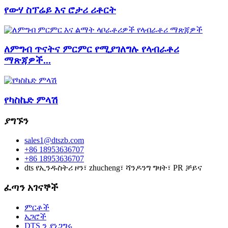
የውሃ ስፕሬይ እና ሮታሪ ሪቶርት
ለምግብ ጥናትና ምርምር የሚያገለግሉ የላብራቶሪ
ማጽጃዎች...
የካስኬድ ምላሽ
ያግኙን
sales1@dtszb.com
+86 18953636707
+86 18953636707
dts የኢንዱስትሪ ዞን፣ zhucheng፣ ሻንዶንግ ግዛት፣ PR ቻይና
ፈጣን አገናኞች
ምርቶች
አጋሮች
DTS ን ያነጋግሩ