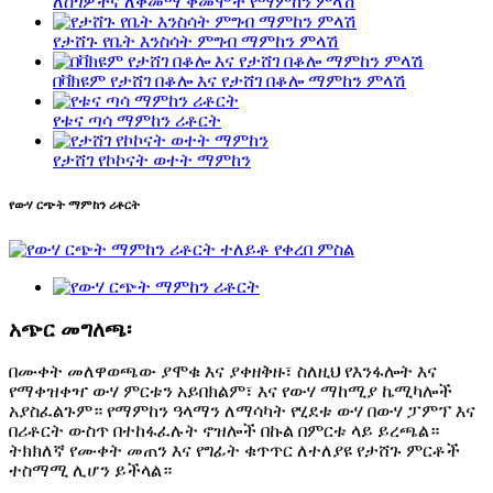
ለስጎዎችና ለቅመማ ቅመሞች የማምከን ምላሽ
የታሸጉ የቤት እንስሳት ምግብ ማምከን ምላሽ
በቫክዩም የታሸገ በቆሎ እና የታሸገ በቆሎ ማምከን ምላሽ
የቱና ጣሳ ማምከን ሪቶርት
የታሸገ የኮኮናት ወተት ማምከን
የውሃ ርጭት ማምከን ሪቶርት
አጭር መግለጫ፡
በሙቀት መለዋወጫው ያሞቁ እና ያቀዘቅዙ፣ ስለዚህ የእንፋሎት እና
የማቀዝቀዣ ውሃ ምርቱን አይበክልም፣ እና የውሃ ማከሚያ ኬሚካሎች
አያስፈልጉም። የማምከን ዓላማን ለማሳካት የሂደቱ ውሃ በውሃ ፓምፕ እና
በሪቶርት ውስጥ በተከፋፈሉት ኖዝሎች በኩል በምርቱ ላይ ይረጫል።
ትክክለኛ የሙቀት መጠን እና የግፊት ቁጥጥር ለተለያዩ የታሸጉ ምርቶች
ተስማሚ ሊሆን ይችላል።