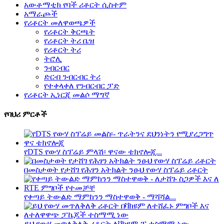
አውቶማቲክ የባች ሪቶርት ሲስተም
አማራጮች
የሪቶርት መለዋወጫዎች
የሪቶርት ቅርጫት
የሪቶርት ትሪ ቤዝ
የሪቶርት ትሪ
ትሮሊ
ንብርብር
ድርብ ንብርብር ትሪ
የተቀላቀለ የንብርብር ፓድ
የሪቶርት ኢነርጂ መልሶ ማግኛ
የባህሪ ምርቶች
የDTS የውሃ ስፕሬይ ምላሽ፡ ዋናው ቴክኖሎጂ...
በመስታወት የታሸገ የሕፃን አትክልት ንፁህ የውሃ ስፕሬይ ሪቶርት
የቀጣይ ትውልድ ማምከንን ማስተዋወቅ - ማሻሻል...
ይህ የውሃ መጥለቅለቅ ሪቶርት ለቫክዩም-ፒ ተስማሚ ነው...