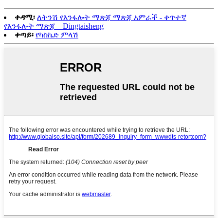
ቀዳሚ፡
ለትንሽ የእንፋሎት ማጽጃ ማጽጃ አምራች - ቀጥተኛ
የእንፋሎት ማጽጃ – Dingtaisheng
ቀጣይ፡
የካስኬድ ምላሽ