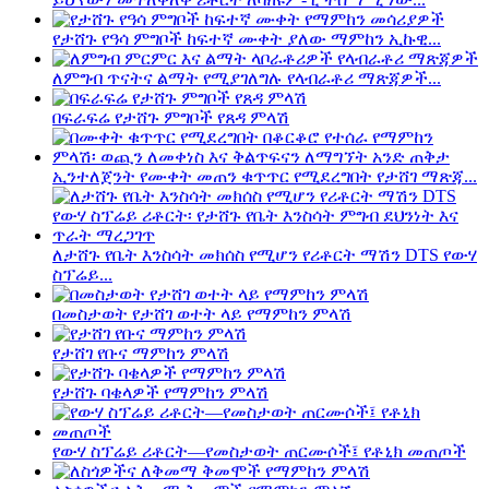
የታሸጉ የዓሳ ምግቦች ከፍተኛ ሙቀት ያለው ማምከን ኢኩዊ...
ለምግብ ጥናትና ልማት የሚያገለግሉ የላብራቶሪ ማጽጃዎች...
በፍራፍሬ የታሸጉ ምግቦች የጸዳ ምላሽ
ኢንተለጀንት የሙቀት መጠን ቁጥጥር የሚደረግበት የታሸገ ማጽጃ...
ለታሸጉ የቤት እንስሳት መክሰስ የሚሆን የሪቶርት ማሽን DTS የውሃ
ስፕሬይ...
በመስታወት የታሸገ ወተት ላይ የማምከን ምላሽ
የታሸገ የቡና ማምከን ምላሽ
የታሸጉ ባቄላዎች የማምከን ምላሽ
የውሃ ስፕሬይ ሪቶርት—የመስታወት ጠርሙሶች፤ የቶኒክ መጠጦች