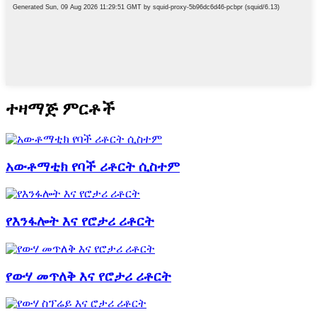
ተዛማጅ ምርቶች
አውቶማቲክ የባች ሪቶርት ሲስተም
የእንፋሎት እና የሮታሪ ሪቶርት
የውሃ መጥለቅ እና የሮታሪ ሪቶርት