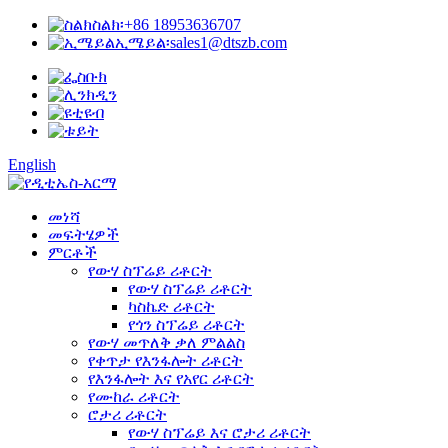
ስልክ፡
+86 18953636707
ኢሜይል፡
sales1@dtszb.com
English
መነሻ
መፍትሄዎች
ምርቶች
የውሃ ስፕሬይ ሪቶርት
የውሃ ስፕሬይ ሪቶርት
ካስኬድ ሪቶርት
የጎን ስፕሬይ ሪቶርት
የውሃ መጥለቅ ቃለ ምልልስ
የቀጥታ የእንፋሎት ሪቶርት
የእንፋሎት እና የአየር ሪቶርት
የሙከራ ሪቶርት
ሮታሪ ሪቶርት
የውሃ ስፕሬይ እና ሮታሪ ሪቶርት