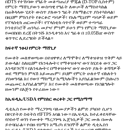
በDTS የተገነባው የግፊት መቆጣጠሪያ ሞጁል (D-TOP ሲስተም)
የምርት ማሸጊያውን ውስጣዊ የግፊት ለውጦች ለማስተካከል
በጠቅላላው ሂደት ውስጥ ያለውን ግፊት ያለማቋረጥ ያስተካክላል፣
በዚህም ምክንያት የቆርቆሮ ጣሳዎች፣ የአሉሚኒየም ጣሳዎች ወይም
የፕላስቲክ ጠርሙሶች፣ የፕላስቲክ ሳጥኖች ወይም ተጣጣፊ
ኮንቴይነሮች ጠንካራ መያዣ ምንም ይሁን ምን የምርት ማሸጊያው
የመበስበስ ደረጃ በትንሹ እንዲቀንስ እና ግፊቱ በ ±0.05Bar ውስጥ
ቁጥጥር ሊደረግበት ይችላል።
ከፍተኛ ንፁህ የምርት ማሸጊያ
የሙቀት መለዋወጫው በተዘዋዋሪ ለማሞቅና ለማቀዝቀዝ ጥቅም ላይ
ይውላል፣ ስለዚህም የእንፋሎትና የማቀዝቀዣ ውሃ ከሂደቱ ውሃ ጋር
እንዳይገናኝ። በእንፋሎትና በማቀዝቀዣ ውሃ ውስጥ ያሉት ቆሻሻዎች
ወደ ማምከን ምላሽ አይመጡም፣ ይህም የምርት ሁለተኛ ብክለትን
ያስወግዳል እና የውሃ ማከሚያ ኬሚካሎችን አያስፈልገውም (ክሎሪን
መጨመር አያስፈልግም)፣ እና የሙቀት መለዋወጫው የአገልግሎት
ዘመንም በእጅጉ የተራዘመ ነው።
ከኤፍዲኤ/USDA የምስክር ወረቀት ጋር የሚስማማ
ዲቲኤስ የሙቀት ማረጋገጫ ባለሙያዎችን ልምድ ያካበተ ሲሆን
በዩናይትድ ስቴትስ የIFTPS አባል ነው። በኤፍዲኤ ከተፈቀደላቸው
የሶስተኛ ወገን የሙቀት ማረጋገጫ ኤጀንሲዎች ጋር ሙሉ በሙሉ
ይተባበራል። የብዙ የሰሜን አሜሪካ ደንበኞች ልምድ ዲቲኤስን
ከኤፍዲኤ/USDA የቁጥጥር መስፈርቶች እና ዘመናዊ የማምከን