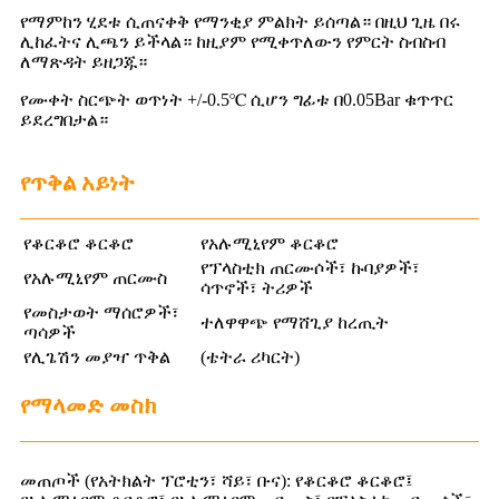
የማምከን ሂደቱ ሲጠናቀቅ የማንቂያ ምልክት ይሰጣል። በዚህ ጊዜ በሩ
ሊከፈትና ሊጫን ይችላል። ከዚያም የሚቀጥለውን የምርት ስብስብ
ለማጽዳት ይዘጋጁ።
የሙቀት ስርጭት ወጥነት +/-0.5℃ ሲሆን ግፊቱ በ0.05Bar ቁጥጥር
ይደረግበታል።
የጥቅል አይነት
የቆርቆሮ ቆርቆሮ
የአሉሚኒየም ቆርቆሮ
የፕላስቲክ ጠርሙሶች፣ ኩባያዎች፣
የአሉሚኒየም ጠርሙስ
ሳጥኖች፣ ትሪዎች
የመስታወት ማሰሮዎች፣
ተለዋዋጭ የማሸጊያ ከረጢት
ጣሳዎች
የሊጌሽን መያዣ ጥቅል
(ቴትራ ሪካርት)
የማላመድ መስክ
መጠጦች (የአትክልት ፕሮቲን፣ ሻይ፣ ቡና): የቆርቆሮ ቆርቆሮ፤