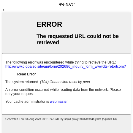
ዋትስአፕ
x