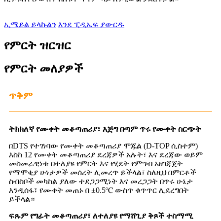
ኢሜይል ይላኩልን
እንደ ፒዲኤፍ ያውርዱ
የምርት ዝርዝር
የምርት መለያዎች
ጥቅም
ትክክለኛ የሙቀት መቆጣጠሪያ፣ እጅግ በጣም ጥሩ የሙቀት ስርጭት
በDTS የተገነባው የሙቀት መቆጣጠሪያ ሞጁል (D-TOP ሲስተም)
እስከ 12 የሙቀት መቆጣጠሪያ ደረጃዎች አሉት፣ እና ደረጃው ወይም
መስመራዊነቱ በተለያዩ የምርት እና የሂደት የምግብ አዘገጃጀት
የማሞቂያ ሁነታዎች መሰረት ሊመረጥ ይችላል፣ ስለዚህ በምርቶች
ስብስቦች መካከል ያለው ተደጋጋሚነት እና መረጋጋት በጥሩ ሁኔታ
እንዲሰፋ፣ የሙቀት መጠኑ በ ±0.5℃ ውስጥ ቁጥጥር ሊደረግበት
ይችላል።
ፍጹም የግፊት መቆጣጠሪያ፣ ለተለያዩ የማሸጊያ ቅጾች ተስማሚ