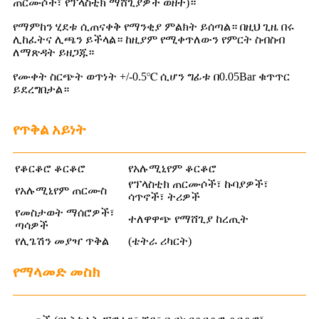
ጠርሙሶች፣ የፕላስቲክ ማሸጊያዎች ወዘተ)።
የማምከን ሂደቱ ሲጠናቀቅ የማንቂያ ምልክት ይሰጣል። በዚህ ጊዜ በሩ
ሊከፈትና ሊጫን ይችላል። ከዚያም የሚቀጥለውን የምርት ስብስብ
ለማጽዳት ይዘጋጁ።
የሙቀት ስርጭት ወጥነት +/-0.5℃ ሲሆን ግፊቱ በ0.05Bar ቁጥጥር
ይደረግበታል።
የጥቅል አይነት
የቆርቆሮ ቆርቆሮ
የአሉሚኒየም ቆርቆሮ
የፕላስቲክ ጠርሙሶች፣ ኩባያዎች፣
የአሉሚኒየም ጠርሙስ
ሳጥኖች፣ ትሪዎች
የመስታወት ማሰሮዎች፣
ተለዋዋጭ የማሸጊያ ከረጢት
ጣሳዎች
የሊጌሽን መያዣ ጥቅል
(ቴትራ ሪካርት)
የማላመድ መስክ