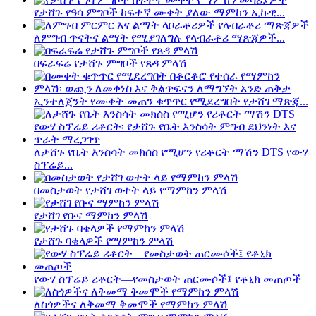
የታሸጉ የዓሳ ምግቦች ከፍተኛ ሙቀት ያለው ማምከን ኢኩዊ...
ለምግብ ጥናትና ልማት የሚያገለግሉ የላብራቶሪ ማጽጃዎች...
በፍራፍሬ የታሸጉ ምግቦች የጸዳ ምላሽ
ኢንተለጀንት የሙቀት መጠን ቁጥጥር የሚደረግበት የታሸገ ማጽጃ...
ለታሸጉ የቤት እንስሳት መክሰስ የሚሆን የሪቶርት ማሽን DTS የውሃ
ስፕሬይ...
በመስታወት የታሸገ ወተት ላይ የማምከን ምላሽ
የታሸገ የቡና ማምከን ምላሽ
የታሸጉ ባቄላዎች የማምከን ምላሽ
የውሃ ስፕሬይ ሪቶርት—የመስታወት ጠርሙሶች፤ የቶኒክ መጠጦች
ለስጎዎችና ለቅመማ ቅመሞች የማምከን ምላሽ