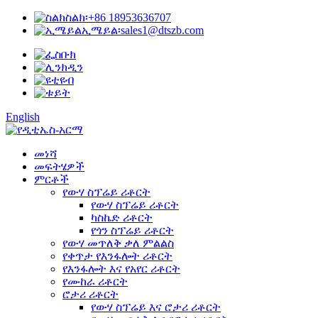
ስልክ፡
+86 18953636707
ኢሜይል፡
sales1@dtszb.com
English
መነሻ
መፍትሄዎች
ምርቶች
የውሃ ስፕሬይ ሪቶርት
የውሃ ስፕሬይ ሪቶርት
ካስኬድ ሪቶርት
የጎን ስፕሬይ ሪቶርት
የውሃ መጥለቅ ቃለ ምልልስ
የቀጥታ የእንፋሎት ሪቶርት
የእንፋሎት እና የአየር ሪቶርት
የሙከራ ሪቶርት
ሮታሪ ሪቶርት
የውሃ ስፕሬይ እና ሮታሪ ሪቶርት