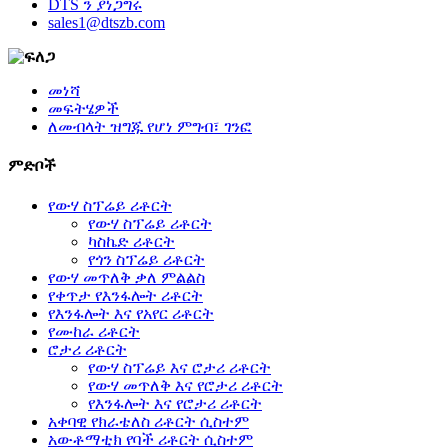
DTS ን ያነጋግሩ
sales1@dtszb.com
መነሻ
መፍትሄዎች
ለመብላት ዝግጁ የሆነ ምግብ፣ ገንፎ
ምድቦች
የውሃ ስፕሬይ ሪቶርት
የውሃ ስፕሬይ ሪቶርት
ካስኬድ ሪቶርት
የጎን ስፕሬይ ሪቶርት
የውሃ መጥለቅ ቃለ ምልልስ
የቀጥታ የእንፋሎት ሪቶርት
የእንፋሎት እና የአየር ሪቶርት
የሙከራ ሪቶርት
ሮታሪ ሪቶርት
የውሃ ስፕሬይ እና ሮታሪ ሪቶርት
የውሃ መጥለቅ እና የሮታሪ ሪቶርት
የእንፋሎት እና የሮታሪ ሪቶርት
አቀባዊ የክራቴለስ ሪቶርት ሲስተም
አውቶማቲክ የባች ሪቶርት ሲስተም