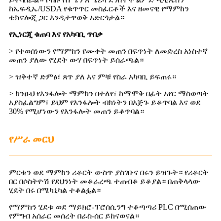
ከኤፍዲኤ/USDA የቁጥጥር መስፈርቶች እና ዘመናዊ የማምከን
ቴክኖሎጂ ጋር እንዲተዋወቅ አድርጎታል።
የኢነርጂ ቁጠባ እና የአካባቢ ጥበቃ
> የተወሰነውን የማምከን የሙቀት መጠን በፍጥነት ለመድረስ አነስተኛ
መጠን ያለው የሂደት ውሃ በፍጥነት ይሰራጫል።
> ዝቅተኛ ድምፅ፣ ጸጥ ያለ እና ምቹ የስራ አካባቢ ይፍጠሩ።
> ከንፁህ የእንፋሎት ማምከን በተለየ፣ ከማሞቅ በፊት አየር ማስወጣት
አያስፈልግም፣ ይህም የእንፋሎት ብክነትን በእጅጉ ይቆጥባል እና ወደ
30% የሚሆነውን የእንፋሎት መጠን ይቆጥባል።
የሥራ መርህ
ምርቱን ወደ ማምከን ሪቶርት ውስጥ ያስገቡና በሩን ይዝጉት። የሪቶርት
በር በሶስትዮሽ የደህንነት መቆራረጫ ተጠብቆ ይቆያል። በጠቅላላው
ሂደት በሩ በሜካኒካል ተቆልፏል።
የማምከን ሂደቱ ወደ ማይክሮ-ፕሮሰሲንግ ተቆጣጣሪ PLC በሚሰጠው
የምግብ አሰራር መሰረት በራስ-ሰር ይከናወናል።