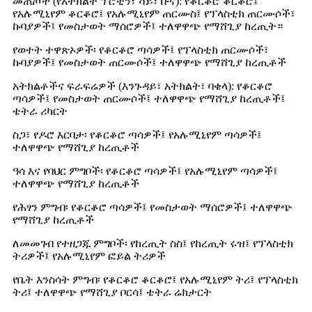
መጠጦች (የአትክልት ፕሮቲን፣ ሻይ፣ ቡና): የቆርቆሮ ቆርቆሮ፤
የአሉሚኒየም ቆርቆሮ፤ የአሉሚኒየም ጠርሙስ፤ የፕላስቲክ ጠርሙሶች፣
ኩባያዎች፤ የመስታወት ማሰሮዎች፤ ተለዋዋጭ የማሸጊያ ከረጢት።
የወተት ተዋጽኦዎች፡ የቆርቆሮ ጣሳዎች፤ የፕላስቲክ ጠርሙሶች፣
ኩባያዎች፤ የመስታወት ጠርሙሶች፤ ተለዋዋጭ የማሸጊያ ከረጢቶች
አትክልቶችና ፍራፍሬዎች (እንጉዳይ፣ አትክልት፣ ባቄላ): የቆርቆሮ
ጣሳዎች፤ የመስታወት ጠርሙሶች፤ ተለዋዋጭ የማሸጊያ ከረጢቶች፤
ቴትራ ሪካርት
ስጋ፣ የዶሮ እርባታ፡ የቆርቆሮ ጣሳዎች፤ የአሉሚኒየም ጣሳዎች፤
ተለዋዋጭ የማሸጊያ ከረጢቶች
ዓሳ እና የባህር ምግቦች፡ የቆርቆሮ ጣሳዎች፤ የአሉሚኒየም ጣሳዎች፤
ተለዋዋጭ የማሸጊያ ከረጢቶች
የሕፃን ምግብ፡ የቆርቆሮ ጣሳዎች፤ የመስታወት ማሰሮዎች፤ ተለዋዋጭ
የማሸጊያ ከረጢቶች
ለመመገብ የተዘጋጁ ምግቦች፡ የከረጢት ስስ፤ የከረጢት ሩዝ፤ የፕላስቲክ
ትሪዎች፤ የአሉሚኒየም ፎይል ትሪዎች
የቤት እንስሳት ምግብ፡ የቆርቆሮ ቆርቆሮ፤ የአሉሚኒየም ትሪ፤ የፕላስቲክ
ትሪ፤ ተለዋዋጭ የማሸጊያ ቦርሳ፤ ቴትራ ሬክታርት