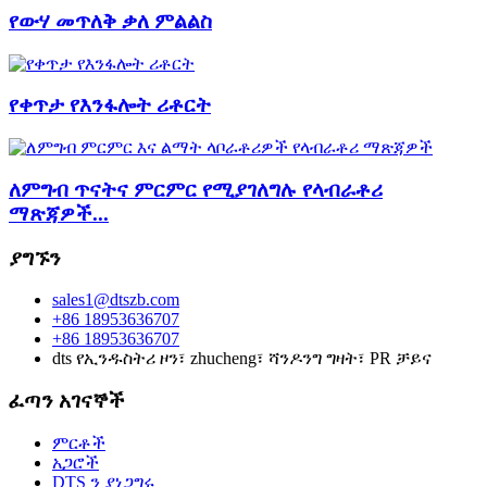
የውሃ መጥለቅ ቃለ ምልልስ
የቀጥታ የእንፋሎት ሪቶርት
ለምግብ ጥናትና ምርምር የሚያገለግሉ የላብራቶሪ
ማጽጃዎች...
ያግኙን
sales1@dtszb.com
+86 18953636707
+86 18953636707
dts የኢንዱስትሪ ዞን፣ zhucheng፣ ሻንዶንግ ግዛት፣ PR ቻይና
ፈጣን አገናኞች
ምርቶች
አጋሮች
DTS ን ያነጋግሩ