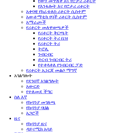
የውሃ መጥለቅ እና የሮታሪ ሪቶርት
የእንፋሎት እና የሮታሪ ሪቶርት
አቀባዊ የክራቴለስ ሪቶርት ሲስተም
አውቶማቲክ የባች ሪቶርት ሲስተም
አማራጮች
የሪቶርት መለዋወጫዎች
የሪቶርት ቅርጫት
የሪቶርት ትሪ ቤዝ
የሪቶርት ትሪ
ትሮሊ
ንብርብር
ድርብ ንብርብር ትሪ
የተቀላቀለ የንብርብር ፓድ
የሪቶርት ኢነርጂ መልሶ ማግኛ
አገልግሎት
የደንበኛ አገልግሎት
አውርድ
የተለመደ ችግር
ስለ እኛ
የኩባንያ መገለጫ
የኩባንያ ባህል
አጋሮች
ዜና
የኩባንያ ዜና
ዳይናሚክ አሳይ