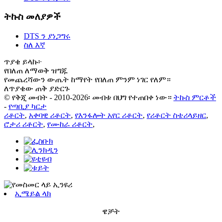
ትኩስ መለያዎች
DTS ን ያነጋግሩ
ስለ እኛ
ጥያቄ ይላኩ፦
የበለጠ ለማወቅ ዝግጁ
የመጨረሻውን ውጤት ከማየት የበለጠ ምንም ነገር የለም።
ለጥያቄው ጠቅ ያድርጉ
© የቅጂ መብት - 2010-2026፡ መብቱ በህግ የተጠበቀ ነው።
ትኩስ ምርቶች
-
የጣቢያ ካርታ
ሪቶርት
,
አቀባዊ ሪቶርት
,
የእንፋሎት አየር ሪቶርት
,
የሪቶርት ስቴሪላይዘር
,
ሮታሪ ሪቶርት
,
የሙከራ ሪቶርት
,
ኢሜይል ላክ
ዌቻት