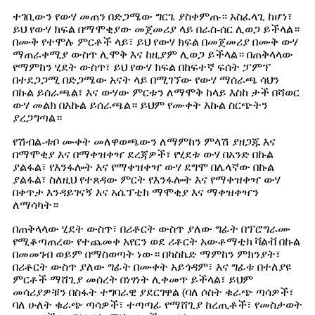
ተገቢውን የውሃ መጠን በድጋሜው ግርጌ ያስቀምጡ። አስፈላጊ ከሆነ፣
ይህ የውሃ ክፍል በማሞቂያው መጀመሪያ ላይ በራስ-ሰር ሊወጋ ይችላል።
በሙቅ የተሞሉ ምርቶች ላይ፣ ይህ የውሃ ክፍል በመጀመሪያ በሙቅ ውሃ
ማጠራቀሚያ ውስጥ ሊሞቅ እና ከዚያም ሊወጋ ይችላል። በጠቅላላው
የማምከን ሂደት ውስጥ፣ ይህ የውሃ ክፍል በከፍተኛ ፍሰት ፓምፕ
በተደጋጋሚ በድጋሜው አናት ላይ በሚገኘው የውሃ ማሰራጫ ሳህን
በኩል ይሰራጫል፣ እና ውሃው ምርቱን ለማሞቅ ከላይ እስከ ታች በሻወር
ውሃ መልክ በእኩል ይሰራጫል። ይህም የሙቀት እኩል ስርጭትን
ያረጋግጣል።
የሽብል-ቱቦ ሙቀት መለዋወጫውን ለማምከን ምላሽ ያዘጋጁ እና
በማሞቂያ እና በማቀዝቀዣ ደረጃዎች፣ የሂደቱ ውሃ በአንድ በኩል
ያልፋል፣ የእንፋሎት እና የማቀዝቀዣ ውሃ ደግሞ በሌላኛው በኩል
ያልፋል፣ ስለዚህ የተጸዳው ምርት የእንፋሎት እና የማቀዝቀዣ ውሃ
በቀጥታ እንዳይገናኝ እና አሴፕቲክ ማሞቂያ እና ማቀዝቀዣን
ለማሳካት።
በጠቅላላው ሂደት ውስጥ፣ በሪቶርት ውስጥ ያለው ግፊት በፕሮግራሙ
የሚቆጣጠረው የተጨመቀ አየርን ወደ ሪቶርት አውቶማቲክ ቫልቭ በኩል
በመመገብ ወይም በማስወጣት ነው። በካስኬድ ማምከን ምክንያት፣
በሪቶርት ውስጥ ያለው ግፊት በሙቀት አይጎዳም፣ እና ግፊቱ በተለያዩ
ምርቶች ማሸጊያ መሰረት በነፃነት ሊቀመጥ ይችላል፣ ይህም
መሳሪያዎቹን በስፋት ተግባራዊ ያደርገዋል (ባለ ሶስት ቁራጭ ጣሳዎች፣
ባለ ሁለት ቁራጭ ጣሳዎች፣ ተጣጣፊ የማሸጊያ ከረጢቶች፣ የመስታወት