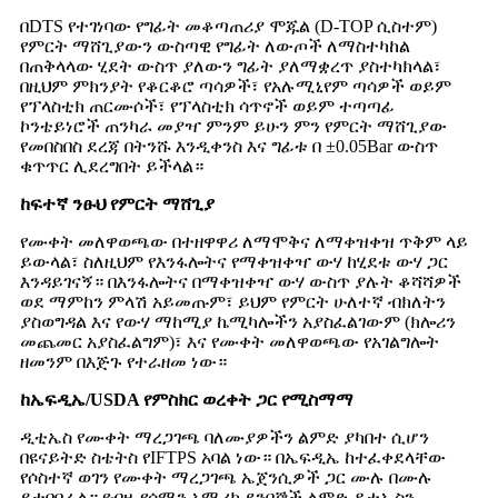
በDTS የተገነባው የግፊት መቆጣጠሪያ ሞጁል (D-TOP ሲስተም)
የምርት ማሸጊያውን ውስጣዊ የግፊት ለውጦች ለማስተካከል
በጠቅላላው ሂደት ውስጥ ያለውን ግፊት ያለማቋረጥ ያስተካክላል፣
በዚህም ምክንያት የቆርቆሮ ጣሳዎች፣ የአሉሚኒየም ጣሳዎች ወይም
የፕላስቲክ ጠርሙሶች፣ የፕላስቲክ ሳጥኖች ወይም ተጣጣፊ
ኮንቴይነሮች ጠንካራ መያዣ ምንም ይሁን ምን የምርት ማሸጊያው
የመበስበስ ደረጃ በትንሹ እንዲቀንስ እና ግፊቱ በ ±0.05Bar ውስጥ
ቁጥጥር ሊደረግበት ይችላል።
ከፍተኛ ንፁህ የምርት ማሸጊያ
የሙቀት መለዋወጫው በተዘዋዋሪ ለማሞቅና ለማቀዝቀዝ ጥቅም ላይ
ይውላል፣ ስለዚህም የእንፋሎትና የማቀዝቀዣ ውሃ ከሂደቱ ውሃ ጋር
እንዳይገናኝ። በእንፋሎትና በማቀዝቀዣ ውሃ ውስጥ ያሉት ቆሻሻዎች
ወደ ማምከን ምላሽ አይመጡም፣ ይህም የምርት ሁለተኛ ብክለትን
ያስወግዳል እና የውሃ ማከሚያ ኬሚካሎችን አያስፈልገውም (ክሎሪን
መጨመር አያስፈልግም)፣ እና የሙቀት መለዋወጫው የአገልግሎት
ዘመንም በእጅጉ የተራዘመ ነው።
ከኤፍዲኤ/USDA የምስክር ወረቀት ጋር የሚስማማ
ዲቲኤስ የሙቀት ማረጋገጫ ባለሙያዎችን ልምድ ያካበተ ሲሆን
በዩናይትድ ስቴትስ የIFTPS አባል ነው። በኤፍዲኤ ከተፈቀደላቸው
የሶስተኛ ወገን የሙቀት ማረጋገጫ ኤጀንሲዎች ጋር ሙሉ በሙሉ
ይተባበራል። የብዙ የሰሜን አሜሪካ ደንበኞች ልምድ ዲቲኤስን