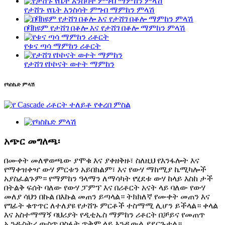
የታሸጉ የቤት እንስሳት ምግብ ማምከን ምላሽ
በቫክዩም የታሸገ በቆሎ እና የታሸገ በቆሎ ማምከን ምላሽ
የቱና ጣሳ ማምከን ሪቶርት
የታሸገ የኮኮናት ወተት ማምከን
የካስኬድ ምላሽ
አጭር መግለጫ፡
በሙቀት መለዋወጫው ያሞቁ እና ያቀዘቅዙ፣ ስለዚህ የእንፋሎት እና
የማቀዝቀዣ ውሃ ምርቱን አይበክልም፣ እና የውሃ ማከሚያ ኬሚካሎች
አያስፈልጉም። የማምከን ዓላማን ለማሳካት የሂደቱ ውሃ ከላይ እስከ ታች
በትልቅ ፍሰት ባለው የውሃ ፓምፕ እና በሪቶርት አናት ላይ ባለው የውሃ
መለያ ሳህን በኩል በእኩል መጠን ይጣላል። ትክክለኛ የሙቀት መጠን እና
የግፊት ቁጥጥር ለተለያዩ የታሸጉ ምርቶች ተስማሚ ሊሆን ይችላል። ቀላል
እና አስተማማኝ ባህሪያት የዲቲኤስ ማምከን ሪቶርት በቻይና የመጠጥ
ኢንዱስትሪ ውስጥ በስፋት ጥቅም ላይ እንዲውል ያደርጉታል።