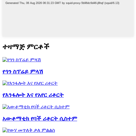
ተዛማጅ ምርቶች
የጎን ስፕሬይ ምላሽ
የእንፋሎት እና የአየር ሪቶርት
አውቶማቲክ የባች ሪቶርት ሲስተም