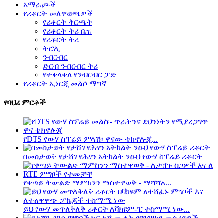
አማራጮች
የሪቶርት መለዋወጫዎች
የሪቶርት ቅርጫት
የሪቶርት ትሪ ቤዝ
የሪቶርት ትሪ
ትሮሊ
ንብርብር
ድርብ ንብርብር ትሪ
የተቀላቀለ የንብርብር ፓድ
የሪቶርት ኢነርጂ መልሶ ማግኛ
የባህሪ ምርቶች
የDTS የውሃ ስፕሬይ ምላሽ፡ ዋናው ቴክኖሎጂ...
በመስታወት የታሸገ የሕፃን አትክልት ንፁህ የውሃ ስፕሬይ ሪቶርት
የቀጣይ ትውልድ ማምከንን ማስተዋወቅ - ማሻሻል...
ይህ የውሃ መጥለቅለቅ ሪቶርት ለቫክዩም-ፒ ተስማሚ ነው...