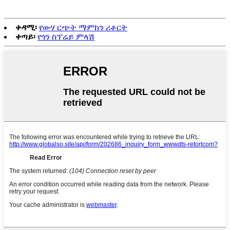
ቀዳሚ፡
የውሃ ርጭት ማምከን ሪቶርት
ቀጣይ፡
የጎን ስፕሬይ ምላሽ