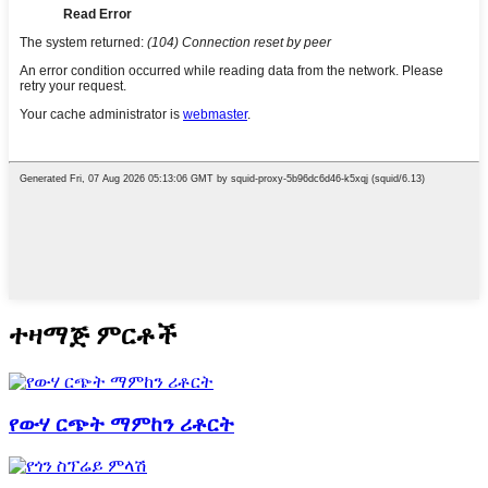
ተዛማጅ ምርቶች
የውሃ ርጭት ማምከን ሪቶርት