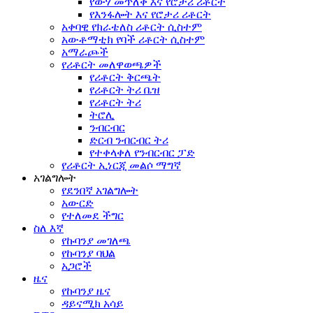
የውሃ መጥለቅ እና የሮታሪ ሪቶርት
የእንፋሎት እና የሮታሪ ሪቶርት
አቀባዊ የክራቴለስ ሪቶርት ሲስተም
አውቶማቲክ የባች ሪቶርት ሲስተም
አማራጮች
የሪቶርት መለዋወጫዎች
የሪቶርት ቅርጫት
የሪቶርት ትሪ ቤዝ
የሪቶርት ትሪ
ትሮሊ
ንብርብር
ድርብ ንብርብር ትሪ
የተቀላቀለ የንብርብር ፓድ
የሪቶርት ኢነርጂ መልሶ ማግኛ
አገልግሎት
የደንበኛ አገልግሎት
አውርድ
የተለመደ ችግር
ስለ እኛ
የኩባንያ መገለጫ
የኩባንያ ባህል
አጋሮች
ዜና
የኩባንያ ዜና
ዳይናሚክ አሳይ