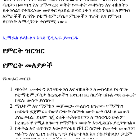
ዲዛይን በመጫን እና በማውረድ ወቅት የሙቀት መቀነስን እና ብክለትን
ይቀንሳል፣ የተሸፈነው መዋቅር የኃይል ቆጣቢነትን ያረጋግጣል። ለምግብ
አምራቾች የታሸጉ የቲማቲም ፓስታ ምርቶችን ጥራት እና የምግብ
ደህንነት ለማረጋገጥ ተስማሚ ነው።
ኢሜይል ይላኩልን
እንደ ፒዲኤፍ ያውርዱ
የምርት ዝርዝር
የምርት መለያዎች
የአሠራር መርህ፡
ጭነት፡- ሙቀትን እንዳይቀንስ እና ብክለትን ለመከላከል የተሞሉ
የቲማቲም ፓስታ ከረጢቶችን በድርብ በር ስርዓት በኩል ወደ ሬቶርት
ክፍሉ ውስጥ ያስገቡ።
ማህተም እና ማምከን መጀመር፡- መልሱን ዘግተው የማምከን
ዑደቱን ይጀምሩ። የውሃ ርጭት ስርዓቱ ሙቅ ውሃ በእኩል መጠን
ያሰራጫል፣ ይህም ጎጂ ረቂቅ ተሕዋስያንን ለማስወገድ ሁሉም
ከረጢቶች የሚፈለገውን የማምከን ሙቀት እንዲደርሱ ያረጋግጣል።
ክትትል እና ቁጥጥር፡ አውቶማቲክ የPLC ስርዓት የሙቀት መጠንን፣
ግፊትን እና ጊዜን በተከታታይ ይከታተላል እና ያስተካክላል፣ ይህም