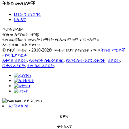
ትኩስ መለያዎች
DTS ን ያነጋግሩ
ስለ እኛ
ጥያቄ ይላኩ፦
የበለጠ ለማወቅ ዝግጁ
የመጨረሻውን ውጤት ከማየት የበለጠ ምንም ነገር የለም።
ለጥያቄው ጠቅ ያድርጉ
© የቅጂ መብት - 2010-2026፡ መብቱ በህግ የተጠበቀ ነው።
ትኩስ ምርቶች
-
የጣቢያ ካርታ
አቀባዊ ሪቶርት
,
የሪቶርት ስቴሪላይዘር
,
የእንፋሎት አየር ሪቶርት
,
ሪቶርት
,
ሮታሪ ሪቶርት
,
የሙከራ ሪቶርት
,
ኢሜይል ላክ
ዌቻት
ዋትስአፕ