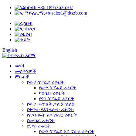
ስልክ፡
+86 18953636707
ኢሜይል፡
sales1@dtszb.com
English
መነሻ
መፍትሄዎች
ምርቶች
የውሃ ስፕሬይ ሪቶርት
የውሃ ስፕሬይ ሪቶርት
ካስኬድ ሪቶርት
የጎን ስፕሬይ ሪቶርት
የውሃ መጥለቅ ቃለ ምልልስ
የቀጥታ የእንፋሎት ሪቶርት
የእንፋሎት እና የአየር ሪቶርት
የሙከራ ሪቶርት
ሮታሪ ሪቶርት
የውሃ ስፕሬይ እና ሮታሪ ሪቶርት