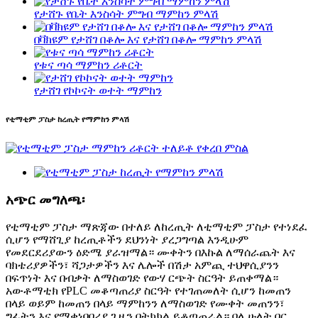
የታሸጉ የቤት እንስሳት ምግብ ማምከን ምላሽ
በቫክዩም የታሸገ በቆሎ እና የታሸገ በቆሎ ማምከን ምላሽ
የቱና ጣሳ ማምከን ሪቶርት
የታሸገ የኮኮናት ወተት ማምከን
የቲማቲም ፓስታ ከረጢት የማምከን ምላሽ
አጭር መግለጫ፡
የቲማቲም ፓስታ ማጽጃው በተለይ ለከረጢት ለቲማቲም ፓስታ የተነደፈ
ሲሆን የማሸጊያ ከረጢቶችን ደህንነት ያረጋግጣል እንዲሁም
የመደርደሪያውን ዕድሜ ያራዝማል። ሙቀትን በእኩል ለማሰራጨት እና
ባክቴሪያዎችን፣ ሻጋታዎችን እና ሌሎች በሽታ አምጪ ተህዋሲያንን
በፍጥነት እና በብቃት ለማስወገድ የውሃ ርጭት ስርዓት ይጠቀማል።
አውቶማቲክ የPLC መቆጣጠሪያ ስርዓት የተገጠመለት ሲሆን ከመጠን
በላይ ወይም ከመጠን በላይ ማምከንን ለማስወገድ የሙቀት መጠንን፣
ግፊትን እና የማቀነባበሪያ ጊዜን በትክክል ይቆጣጠራል። ባለ ሁለት በር