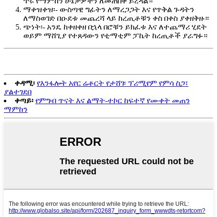
ጥሩ የማምከን ሁኔታዎችን ለመጠበቅ ይረዳል።
ማቀዝቀዝ፡- ውስጣዊ ግፊትን ለማረጋጋት እና የጥቅል ጉዳትን
ለማስወገድ በዑደቱ መጨረሻ ላይ ከረጢቶቹን ቀስ በቀስ ያቀዘቅዙ።
ጭነት፡- አንዴ ከቀዘቀዘ በኋላ በሮቹን ይክፈቱ እና ለተጨማሪ ሂደት
ወይም ማሸጊያ የተጸዳውን የቲማቲም ፓኬት ከረጢቶች ያራግፉ።
ቀዳሚ፡
የእንፋሎት አየር ሬቶርት የታሸገ፡ ፕሪሚየም የምሳ ስጋ፣
ያልተገደበ
ቀጣይ፡
የምግብ ጥናት እና ልማት-ተኮር ከፍተኛ የሙቀት መጠን
ማምከን