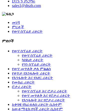
DTS ን ያነጋግሩ
sales1@dtszb.com
መነሻ
ምርቶች
የውሃ ስፕሬይ ሪቶርት
ምድቦች
የውሃ ስፕሬይ ሪቶርት
የውሃ ስፕሬይ ሪቶርት
ካስኬድ ሪቶርት
የጎን ስፕሬይ ሪቶርት
የውሃ መጥለቅ ቃለ ምልልስ
የቀጥታ የእንፋሎት ሪቶርት
የእንፋሎት እና የአየር ሪቶርት
የሙከራ ሪቶርት
ሮታሪ ሪቶርት
የውሃ ስፕሬይ እና ሮታሪ ሪቶርት
የውሃ መጥለቅ እና የሮታሪ ሪቶርት
የእንፋሎት እና የሮታሪ ሪቶርት
አቀባዊ የክራቴለስ ሪቶርት ሲስተም
አውቶማቲክ የባች ሪቶርት ሲስተም