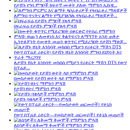
የታሸጉ የዓሳ ምግቦች ከፍተኛ ሙቀት ያለው ማምከን ኢኩዊ...
ለምግብ ጥናትና ልማት የሚያገለግሉ የላብራቶሪ ማጽጃዎች...
በፍራፍሬ የታሸጉ ምግቦች የጸዳ ምላሽ
ኢንተለጀንት የሙቀት መጠን ቁጥጥር የሚደረግበት የታሸገ ማጽጃ...
ለታሸጉ የቤት እንስሳት መክሰስ የሚሆን የሪቶርት ማሽን DTS የውሃ
ስፕሬይ...
በመስታወት የታሸገ ወተት ላይ የማምከን ምላሽ
የታሸገ የቡና ማምከን ምላሽ
የታሸጉ ባቄላዎች የማምከን ምላሽ
የውሃ ስፕሬይ ሪቶርት—የመስታወት ጠርሙሶች፤ የቶኒክ መጠጦች
ለስጎዎችና ለቅመማ ቅመሞች የማምከን ምላሽ