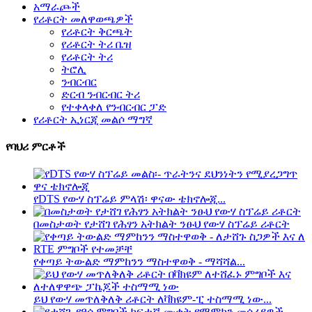
አማራጮች
የሪቶርት መለዋወጫዎች
የሪቶርት ቅርጫት
የሪቶርት ትሪ ቤዝ
የሪቶርት ትሪ
ትሮሊ
ንብርብር
ድርብ ንብርብር ትሪ
የተቀላቀለ የንብርብር ፓድ
የሪቶርት ኢነርጂ መልሶ ማግኛ
የባህሪ ምርቶች
የDTS የውሃ ስፕሬይ ምላሽ፡ ዋናው ቴክኖሎጂ...
በመስታወት የታሸገ የሕፃን አትክልት ንፁህ የውሃ ስፕሬይ ሪቶርት
የቀጣይ ትውልድ ማምከንን ማስተዋወቅ - ማሻሻል...
ይህ የውሃ መጥለቅለቅ ሪቶርት ለቫክዩም-ፒ ተስማሚ ነው...