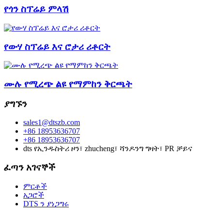
የጎን ስፕሬይ ምላሽ
የውሃ ስፕሬይ እና ሮታሪ ሪቶርት
ሙሉ የሚረጭ ልዩ የማምከን ቅርጫት
ያግኙን
sales1@dtszb.com
+86 18953636707
+86 18953636707
dts የኢንዱስትሪ ዞን፣ zhucheng፣ ሻንዶንግ ግዛት፣ PR ቻይና
ፈጣን አገናኞች
ምርቶች
አጋሮች
DTS ን ያነጋግሩ