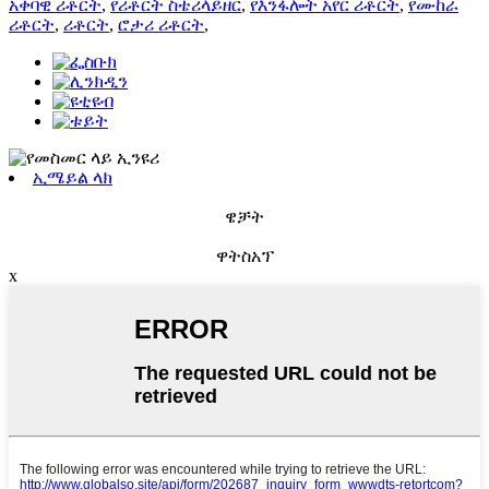
አቀባዊ ሪቶርት
,
የሪቶርት ስቴሪላይዘር
,
የእንፋሎት አየር ሪቶርት
,
የሙከራ
ሪቶርት
,
ሪቶርት
,
ሮታሪ ሪቶርት
,
ኢሜይል ላክ
ዌቻት
ዋትስአፕ
x