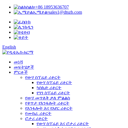
ስልክ፡
+86 18953636707
ኢሜይል፡
sales1@dtszb.com
English
መነሻ
መፍትሄዎች
ምርቶች
የውሃ ስፕሬይ ሪቶርት
የውሃ ስፕሬይ ሪቶርት
ካስኬድ ሪቶርት
የጎን ስፕሬይ ሪቶርት
የውሃ መጥለቅ ቃለ ምልልስ
የቀጥታ የእንፋሎት ሪቶርት
የእንፋሎት እና የአየር ሪቶርት
የሙከራ ሪቶርት
ሮታሪ ሪቶርት
የውሃ ስፕሬይ እና ሮታሪ ሪቶርት