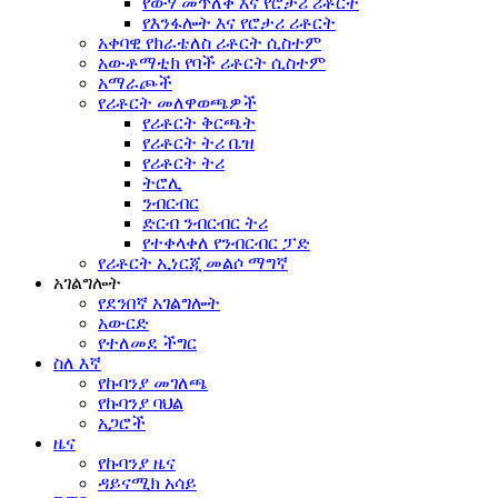
የውሃ መጥለቅ እና የሮታሪ ሪቶርት
የእንፋሎት እና የሮታሪ ሪቶርት
አቀባዊ የክራቴለስ ሪቶርት ሲስተም
አውቶማቲክ የባች ሪቶርት ሲስተም
አማራጮች
የሪቶርት መለዋወጫዎች
የሪቶርት ቅርጫት
የሪቶርት ትሪ ቤዝ
የሪቶርት ትሪ
ትሮሊ
ንብርብር
ድርብ ንብርብር ትሪ
የተቀላቀለ የንብርብር ፓድ
የሪቶርት ኢነርጂ መልሶ ማግኛ
አገልግሎት
የደንበኛ አገልግሎት
አውርድ
የተለመደ ችግር
ስለ እኛ
የኩባንያ መገለጫ
የኩባንያ ባህል
አጋሮች
ዜና
የኩባንያ ዜና
ዳይናሚክ አሳይ