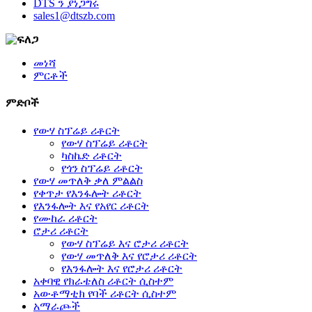
DTS ን ያነጋግሩ
sales1@dtszb.com
መነሻ
ምርቶች
ምድቦች
የውሃ ስፕሬይ ሪቶርት
የውሃ ስፕሬይ ሪቶርት
ካስኬድ ሪቶርት
የጎን ስፕሬይ ሪቶርት
የውሃ መጥለቅ ቃለ ምልልስ
የቀጥታ የእንፋሎት ሪቶርት
የእንፋሎት እና የአየር ሪቶርት
የሙከራ ሪቶርት
ሮታሪ ሪቶርት
የውሃ ስፕሬይ እና ሮታሪ ሪቶርት
የውሃ መጥለቅ እና የሮታሪ ሪቶርት
የእንፋሎት እና የሮታሪ ሪቶርት
አቀባዊ የክራቴለስ ሪቶርት ሲስተም
አውቶማቲክ የባች ሪቶርት ሲስተም
አማራጮች