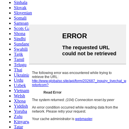
Sinhala
Slovak
Slovenian
Somali
Samoan
Scots Gaelic
Shona
Sindhi
Sundanese
Swahili
Tajik
Tamil
Telugu
Thai
Ukrainian
Urdu
Uzbek
Vietnamese
Welsh
Xhosa
Yiddish
Yoruba
Zulu
Kinyarwanda
Tatar