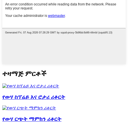
ተዛማጅ ምርቶች
የውሃ ስፕሬይ እና ሮታሪ ሪቶርት
የውሃ ርጭት ማምከን ሪቶርት