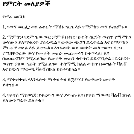
የምርት መለያዎች
የሥራ መርህ፡
1, የውሃ መርፌ: ወደ ሬቶርት ማሽኑ ግርጌ ላይ የማምከን ውሃ ይጨምሩ።
2, ማምከን፡ የደም ዝውውር ፓምፑ በተዘጋ ዑደት ስርዓት ውስጥ የማምከን
ውሃውን ያለማቋረጥ ያሰራጫል። ውሃው ጭጋግ ይፈጥራል እና በማምከን
ምርቶች ወለል ላይ ይረጫል። እንፋሎት ወደ ሙቀት መለዋወጫ ሲገባ
የሚዘዋወረው ውሃ የሙቀት መጠኑ መጨመሩን ይቀጥላል፣ እና
በመጨረሻም በሚፈለገው የሙቀት መጠን ቁጥጥር ይደረግበታል። በሪቶርት
ውስጥ ያለው ግፊት በሚፈለገው ተስማሚ ክልል ውስጥ በመግፊት ቫልቭ
እና በጭስ ማውጫ ቫልቭ በኩል ይስተካከላል።
3, ማቀዝቀዝ: የእንፋሎት ማቀዝቀዝ ይጀምሩ፣ የውሃውን ሙቀት
ይቀንሱ።
4, የፍሳሽ ማስወገጃ: የቀረውን ውሃ ያውጡ እና በጭስ ማውጫ ቫልቭ በኩል
ያለውን ግፊት ይልቀቁ።