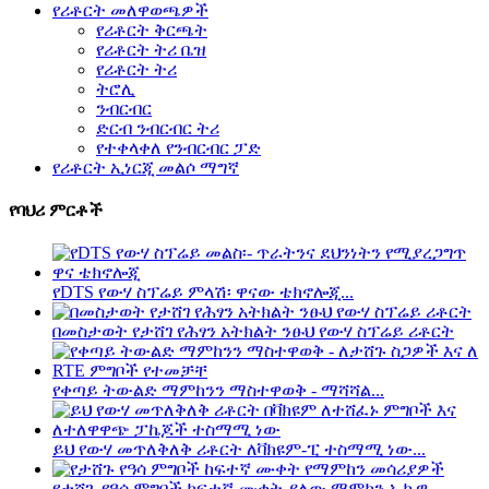
የሪቶርት መለዋወጫዎች
የሪቶርት ቅርጫት
የሪቶርት ትሪ ቤዝ
የሪቶርት ትሪ
ትሮሊ
ንብርብር
ድርብ ንብርብር ትሪ
የተቀላቀለ የንብርብር ፓድ
የሪቶርት ኢነርጂ መልሶ ማግኛ
የባህሪ ምርቶች
የDTS የውሃ ስፕሬይ ምላሽ፡ ዋናው ቴክኖሎጂ...
በመስታወት የታሸገ የሕፃን አትክልት ንፁህ የውሃ ስፕሬይ ሪቶርት
የቀጣይ ትውልድ ማምከንን ማስተዋወቅ - ማሻሻል...
ይህ የውሃ መጥለቅለቅ ሪቶርት ለቫክዩም-ፒ ተስማሚ ነው...
የታሸጉ የዓሳ ምግቦች ከፍተኛ ሙቀት ያለው ማምከን ኢኩዊ...