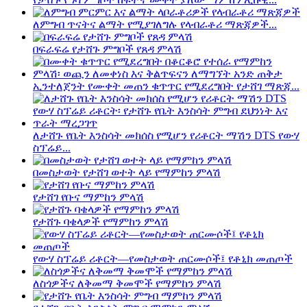
ለምግብ ጥናትና ልማት የሚያገለግሉ የላብራቶሪ ማጽጃዎች...
በፍራፍሬ የታሸጉ ምግቦች የጸዳ ምላሽ
ኢንተለጀንት የሙቀት መጠን ቁጥጥር የሚደረግበት የታሸገ ማጽጃ...
ለታሸጉ የቤት እንስሳት መክሰስ የሚሆን የሪቶርት ማሽን DTS የውሃ
ስፕሬይ...
በመስታወት የታሸገ ወተት ላይ የማምከን ምላሽ
የታሸገ የቡና ማምከን ምላሽ
የታሸጉ ባቄላዎች የማምከን ምላሽ
የውሃ ስፕሬይ ሪቶርት—የመስታወት ጠርሙሶች፤ የቶኒክ መጠጦች
ለስጎዎችና ለቅመማ ቅመሞች የማምከን ምላሽ