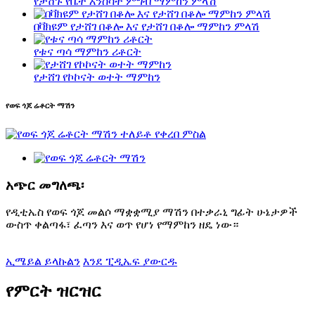
የታሸጉ የቤት እንስሳት ምግብ ማምከን ምላሽ
በቫክዩም የታሸገ በቆሎ እና የታሸገ በቆሎ ማምከን ምላሽ
የቱና ጣሳ ማምከን ሪቶርት
የታሸገ የኮኮናት ወተት ማምከን
የወፍ ጎጆ ሬቶርት ማሽን
አጭር መግለጫ፡
የዲቲኤስ የወፍ ጎጆ መልሶ ማቋቋሚያ ማሽን በተቃራኒ ግፊት ሁኔታዎች
ውስጥ ቀልጣፋ፣ ፈጣን እና ወጥ የሆነ የማምከን ዘዴ ነው።
ኢሜይል ይላኩልን
እንደ ፒዲኤፍ ያውርዱ
የምርት ዝርዝር