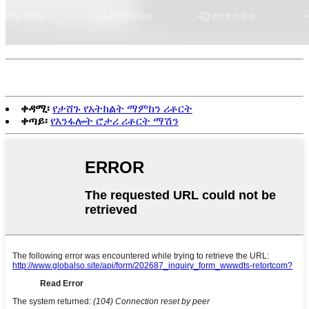
ቀዳሚ፡
የታሸጉ የአትክልት ማምከን ሪቶርት
ቀጣይ፡
የእንፋሎት ሮታሪ ሪቶርት ማሽን