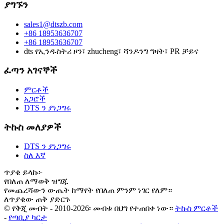
ያግኙን
sales1@dtszb.com
+86 18953636707
+86 18953636707
dts የኢንዱስትሪ ዞን፣ zhucheng፣ ሻንዶንግ ግዛት፣ PR ቻይና
ፈጣን አገናኞች
ምርቶች
አጋሮች
DTS ን ያነጋግሩ
ትኩስ መለያዎች
DTS ን ያነጋግሩ
ስለ እኛ
ጥያቄ ይላኩ፦
የበለጠ ለማወቅ ዝግጁ
የመጨረሻውን ውጤት ከማየት የበለጠ ምንም ነገር የለም።
ለጥያቄው ጠቅ ያድርጉ
© የቅጂ መብት - 2010-2026፡ መብቱ በህግ የተጠበቀ ነው።
ትኩስ ምርቶች
-
የጣቢያ ካርታ