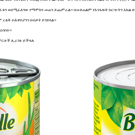
ግፊቱን ወደሚፈለገው የማምከን መጠን ይጨምራል። በመቀጠልም የእንፋሎት ስርጭትን እኩል ለማ
ም ረቂቅ ተሕዋስያንን በብቃት ይገድላል።
ማስገባት።
 ምርቶች ሊራገፉ ይችላሉ