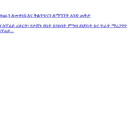
ፕሬይ...