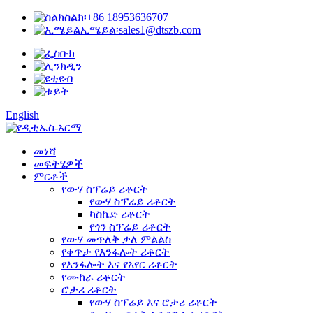
ስልክ፡
+86 18953636707
ኢሜይል፡
sales1@dtszb.com
English
መነሻ
መፍትሄዎች
ምርቶች
የውሃ ስፕሬይ ሪቶርት
የውሃ ስፕሬይ ሪቶርት
ካስኬድ ሪቶርት
የጎን ስፕሬይ ሪቶርት
የውሃ መጥለቅ ቃለ ምልልስ
የቀጥታ የእንፋሎት ሪቶርት
የእንፋሎት እና የአየር ሪቶርት
የሙከራ ሪቶርት
ሮታሪ ሪቶርት
የውሃ ስፕሬይ እና ሮታሪ ሪቶርት