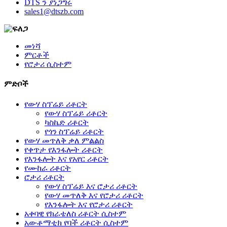
DTS ን ያነጋግሩ
sales1@dtszb.com
መነሻ
ምርቶች
የሮታሪ ሲስተም
ምድቦች
የውሃ ስፕሬይ ሪቶርት
የውሃ ስፕሬይ ሪቶርት
ካስኬድ ሪቶርት
የጎን ስፕሬይ ሪቶርት
የውሃ መጥለቅ ቃለ ምልልስ
የቀጥታ የእንፋሎት ሪቶርት
የእንፋሎት እና የአየር ሪቶርት
የሙከራ ሪቶርት
ሮታሪ ሪቶርት
የውሃ ስፕሬይ እና ሮታሪ ሪቶርት
የውሃ መጥለቅ እና የሮታሪ ሪቶርት
የእንፋሎት እና የሮታሪ ሪቶርት
አቀባዊ የክራቴለስ ሪቶርት ሲስተም
አውቶማቲክ የባች ሪቶርት ሲስተም