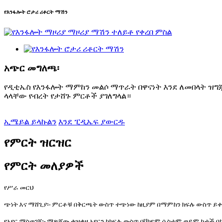
የእንፋሎት ሮታሪ ሪቶርት ማሽን
አጭር መግለጫ፡
የዲቲኤስ የእንፋሎት ማምከን መልሶ ማጥራት በዋናነት እንደ ለመበላት ዝግጁ የ
ላላቸው የብረት የታሸጉ ምርቶች ያገለግላል።
ኢሜይል ይላኩልን
እንደ ፒዲኤፍ ያውርዱ
የምርት ዝርዝር
የምርት መለያዎች
የሥራ መርህ
ጭነት እና ማሸጊያ፡- ምርቶቹ በቅርጫት ውስጥ ተጭነው ከዚያም በማምከን ክፍሉ ውስጥ 
የአየር ማስወገጃ፡- ማጽጃው ቀዝቃዛ አየርን ከክፍሉ ውስጥ በቫክዩም ሲስተም ወይም ከታች በ