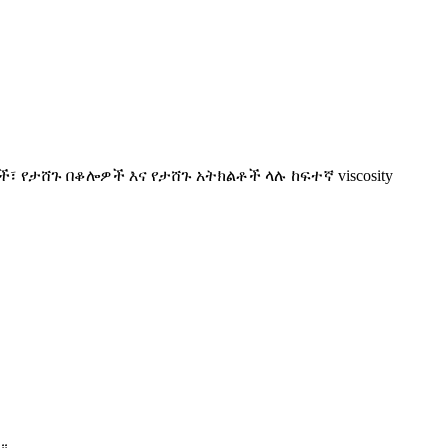
የታሸጉ በቆሎዎች እና የታሸጉ አትክልቶች ላሉ ከፍተኛ viscosity
ል።