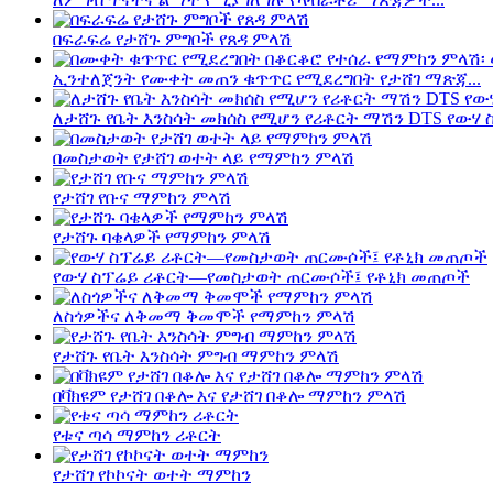
በፍራፍሬ የታሸጉ ምግቦች የጸዳ ምላሽ
ኢንተለጀንት የሙቀት መጠን ቁጥጥር የሚደረግበት የታሸገ ማጽጃ...
ለታሸጉ የቤት እንስሳት መክሰስ የሚሆን የሪቶርት ማሽን DTS የውሃ ስ
በመስታወት የታሸገ ወተት ላይ የማምከን ምላሽ
የታሸገ የቡና ማምከን ምላሽ
የታሸጉ ባቄላዎች የማምከን ምላሽ
የውሃ ስፕሬይ ሪቶርት—የመስታወት ጠርሙሶች፤ የቶኒክ መጠጦች
ለስጎዎችና ለቅመማ ቅመሞች የማምከን ምላሽ
የታሸጉ የቤት እንስሳት ምግብ ማምከን ምላሽ
በቫክዩም የታሸገ በቆሎ እና የታሸገ በቆሎ ማምከን ምላሽ
የቱና ጣሳ ማምከን ሪቶርት
የታሸገ የኮኮናት ወተት ማምከን