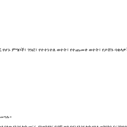
ሆኑ ምግቦች፣ ገንፎ፣ የተተነተለ ወተት፣ የተጨመቀ ወተት፣ የታሸጉ ባቄላዎች፣ 
ይቀመጣሉ።
ኩል ባለው የእንፋሎት መርፌ ያስወግዳል፣ ይህም ወጥ የሆነ የእንፋሎት ዘልቆ መግባትን ያረጋግጣ