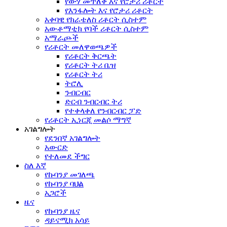
የውሃ መጥለቅ እና የሮታሪ ሪቶርት
የእንፋሎት እና የሮታሪ ሪቶርት
አቀባዊ የክራቴለስ ሪቶርት ሲስተም
አውቶማቲክ የባች ሪቶርት ሲስተም
አማራጮች
የሪቶርት መለዋወጫዎች
የሪቶርት ቅርጫት
የሪቶርት ትሪ ቤዝ
የሪቶርት ትሪ
ትሮሊ
ንብርብር
ድርብ ንብርብር ትሪ
የተቀላቀለ የንብርብር ፓድ
የሪቶርት ኢነርጂ መልሶ ማግኛ
አገልግሎት
የደንበኛ አገልግሎት
አውርድ
የተለመደ ችግር
ስለ እኛ
የኩባንያ መገለጫ
የኩባንያ ባህል
አጋሮች
ዜና
የኩባንያ ዜና
ዳይናሚክ አሳይ