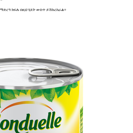
ድረግ ክፍሉ በዚህ ሂደት ውስጥ ይሽከረከራል።