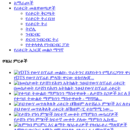
አማራጮች
የሪቶርት መለዋወጫዎች
የሪቶርት ቅርጫት
የሪቶርት ትሪ ቤዝ
የሪቶርት ትሪ
ትሮሊ
ንብርብር
ድርብ ንብርብር ትሪ
የተቀላቀለ የንብርብር ፓድ
የሪቶርት ኢነርጂ መልሶ ማግኛ
የባህሪ ምርቶች
የDTS የውሃ ስፕሬይ ምላሽ፡ ዋናው ቴክኖሎጂ...
በመስታወት የታሸገ የሕፃን አትክልት ንፁህ የውሃ ስፕሬይ ሪቶርት
የቀጣይ ትውልድ ማምከንን ማስተዋወቅ - ማሻሻል...
ይህ የውሃ መጥለቅለቅ ሪቶርት ለቫክዩም-ፒ ተስማሚ ነው...
የታሸጉ የዓሳ ምግቦች ከፍተኛ ሙቀት ያለው ማምከን ኢኩዊ...
ለምግብ ጥናትና ልማት የሚያገለግሉ የላብራቶሪ ማጽጃዎች...