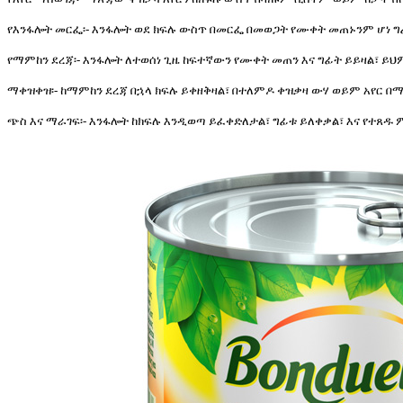
የእንፋሎት መርፌ፡- እንፋሎት ወደ ክፍሉ ውስጥ በመርፌ በመወጋት የሙቀት መጠኑንም ሆነ 
የማምከን ደረጃ፡- እንፋሎት ለተወሰነ ጊዜ ከፍተኛውን የሙቀት መጠን እና ግፊት ይይዛል፣ ይህ
ማቀዝቀዝ፡- ከማምከን ደረጃ በኋላ ክፍሉ ይቀዘቅዛል፣ በተለምዶ ቀዝቃዛ ውሃ ወይም አየር በ
ጭስ እና ማራገፍ፡- እንፋሎት ከክፍሉ እንዲወጣ ይፈቀድለታል፣ ግፊቱ ይለቀቃል፣ እና የተጸዱ