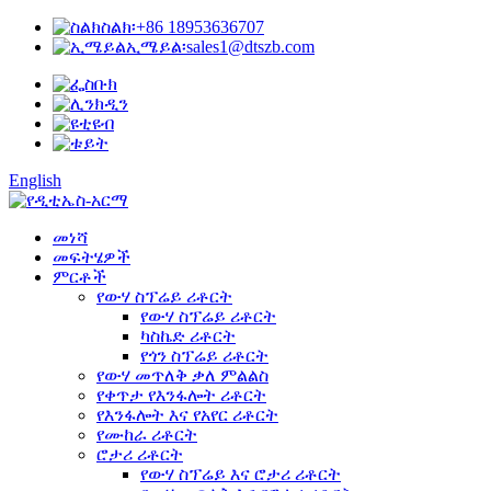
ስልክ፡
+86 18953636707
ኢሜይል፡
sales1@dtszb.com
English
መነሻ
መፍትሄዎች
ምርቶች
የውሃ ስፕሬይ ሪቶርት
የውሃ ስፕሬይ ሪቶርት
ካስኬድ ሪቶርት
የጎን ስፕሬይ ሪቶርት
የውሃ መጥለቅ ቃለ ምልልስ
የቀጥታ የእንፋሎት ሪቶርት
የእንፋሎት እና የአየር ሪቶርት
የሙከራ ሪቶርት
ሮታሪ ሪቶርት
የውሃ ስፕሬይ እና ሮታሪ ሪቶርት