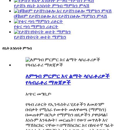
የታሸጉ የቤት እንስሳት ምግብ ማምከን ምላሽ
በቫክዩም የታሸገ በቆሎ እና የታሸገ በቆሎ ማምከን ምላሽ
የቱና ጣሳ ማምከን ሪቶርት
የታሸገ የኮኮናት ወተት ማምከን
የቤት እንስሳት ምግብ
ለምግብ ምርምር እና ልማት ላቦራቶሪዎች
የላብራቶሪ ማጽጃዎች
አጭር መግቢያ፡
የላብ ሪቶርት የኢንዱስትሪ ሂደቶችን ለመድገም
በብቃት የሚሰራ የሙቀት መለዋወጫ (ማምከን)
በመጠቀም በርካታ የማምከን ዘዴዎችን ያዋህዳል፤
እነሱም እንፋሎት፣ መርጨት፣ የውሃ መጥለቅ እና
ማሽከርከር ናቸው። በማሽከርከር እና በከፍተኛ ግፊት