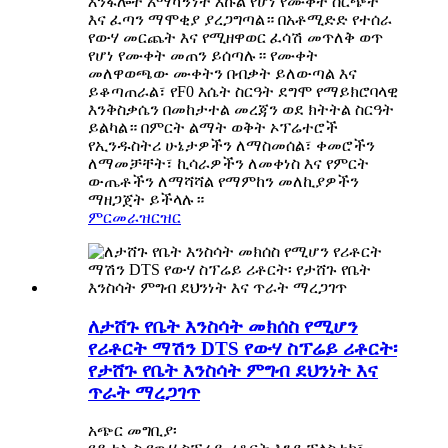
እንፋሎት አማካኝነት እኩል የሆነ የሙቀት ስርጭት
እና ፈጣን ማሞቂያ ያረጋግጣል። በአቶሚድድ የተሰራ
የውሃ መርጨት እና የሚዘዋወር ፈሳሽ መጥለቅ ወጥ
የሆነ የሙቀት መጠን ይሰጣሉ። የሙቀት
መለዋወጫው ሙቀትን በብቃት ይለውጣል እና
ይቆጣጠራል፣ የF0 እሴት ስርዓት ደግሞ የማይክሮባላዊ
እንቅስቃሴን በመከታተል መረጃን ወደ ክትትል ስርዓት
ይልካል። በምርት ልማት ወቅት ኦፕሬተሮች
የኢንዱስትሪ ሁኔታዎችን ለማስመሰል፣ ቀመሮችን
ለማመቻቸት፣ ኪሳራዎችን ለመቀነስ እና የምርት
ውጤቶችን ለማሻሻል የማምከን መለኪያዎችን
ማዘጋጀት ይችላሉ።
ምርመራ
ዝርዝር
ለታሸጉ የቤት እንስሳት መክሰስ የሚሆን
የሪቶርት ማሽን DTS የውሃ ስፕሬይ ሪቶርት፡
የታሸጉ የቤት እንስሳት ምግብ ደህንነት እና
ጥራት ማረጋገጥ
አጭር መግቢያ፡