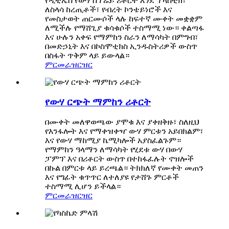
የዲቲኤስ የውሃ ስፕሬይ ሪቶርት እንደ ፕላስቲክ፣
ለስላሳ ከረጢቶች፣ የብረት ኮንቴይነሮች እና
የመስታወት ጠርሙሶች ላሉ ​​ከፍተኛ ሙቀት መቋቋም
ለሚችሉ የማሸጊያ ቁሳቁሶች ተስማሚ ነው። ቀልጣፋ
እና ሁሉን አቀፍ የማምከን ስራን ለማሳካት በምግብ፣
በመድኃኒት እና በኮስሞቲክስ ኢንዱስትሪዎች ውስጥ
በስፋት ጥቅም ላይ ይውላል።
ምርመራ
ዝርዝር
የውሃ ርጭት ማምከን ሪቶርት
በሙቀት መለዋወጫው ያሞቁ እና ያቀዘቅዙ፣ ስለዚህ
የእንፋሎት እና የማቀዝቀዣ ውሃ ምርቱን አይበክልም፣
እና የውሃ ማከሚያ ኬሚካሎች አያስፈልጉም።
የማምከን ዓላማን ለማሳካት የሂደቱ ውሃ በውሃ
ፓምፕ እና በሪቶርት ውስጥ በተከፋፈሉት ኖዝሎች
በኩል በምርቱ ላይ ይረጫል። ትክክለኛ የሙቀት መጠን
እና የግፊት ቁጥጥር ለተለያዩ የታሸጉ ምርቶች
ተስማሚ ሊሆን ይችላል።
ምርመራ
ዝርዝር