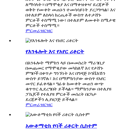
ለማሳካት። በማሞቂያ እና በማቀዝቀዣ ደረጃዎች
ወቅት የሙቀት መጠኑን ተመሳሳይነት ያረጋግጣል፣ እና
በተለይም ለስላሳ ከረጢቶች ውስጥ ለተታሸጉ
ምርቶች ተስማሚ ነው፣ በተለይም ለሙቀት ስሜታዊ
ምርቶች ተስማሚ።
ምርመራ
ዝርዝር
የእንፋሎት እና የአየር ሪቶርት
በእንፋሎት ማምከን ላይ በመመስረት ማራገቢያ
በመጨመር የማሞቂያው መካከለኛ እና የታሸጉ
ምግቦች በቀጥታ ግንኙነት እና በግዳጅ ኮንቬክሽን
ውስጥ ይገኛሉ፣ እና በማምከንያው ውስጥ የአየር
መኖር ይፈቀዳል። ግፊቱ ከሙቀት መጠን ውጭ
ቁጥጥር ሊደረግበት ይችላል። ማምከንያው በተለያዩ
ፓኬጆች የተለያዩ ምርቶች መሰረት በርካታ
ደረጃዎችን ሊያዘጋጅ ይችላል።
ምርመራ
ዝርዝር
አውቶማቲክ የባች ሪቶርት ሲስተም