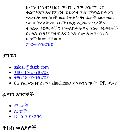
በምግብ ማቀነባበሪያ ውስጥ ያለው አዝማሚያ
ቅልጥፍናን እና የምርት ደህንነትን ለማሻሻል ከትንሽ
የሪቶርት መርከቦች ወደ ትላልቅ ቅርፊቶች መዘዋወር
ነው። ትላልቅ መርከቦች በእጅ ሊያዙ የማይችሉ
ትላልቅ ቅርጫቶችን ያመለክታሉ። ትላልቅ ቅርጫቶች
በቀላሉ በጣም ግዙፍ እና አንድ ሰው ለመንቀሳቀስ
በጣም ከባድ ናቸው።
ምርመራ
ዝርዝር
ያግኙን
sales1@dtszb.com
+86 18953636707
+86 18953636707
dts የኢንዱስትሪ ዞን፣ zhucheng፣ ሻንዶንግ ግዛት፣ PR ቻይና
ፈጣን አገናኞች
ምርቶች
አጋሮች
DTS ን ያነጋግሩ
ትኩስ መለያዎች