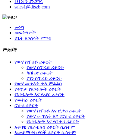
DTS ን ያነጋግሩ
sales1@dtszb.com
መነሻ
መፍትሄዎች
የቤት እንስሳት ምግብ
ምድቦች
የውሃ ስፕሬይ ሪቶርት
የውሃ ስፕሬይ ሪቶርት
ካስኬድ ሪቶርት
የጎን ስፕሬይ ሪቶርት
የውሃ መጥለቅ ቃለ ምልልስ
የቀጥታ የእንፋሎት ሪቶርት
የእንፋሎት እና የአየር ሪቶርት
የሙከራ ሪቶርት
ሮታሪ ሪቶርት
የውሃ ስፕሬይ እና ሮታሪ ሪቶርት
የውሃ መጥለቅ እና የሮታሪ ሪቶርት
የእንፋሎት እና የሮታሪ ሪቶርት
አቀባዊ የክራቴለስ ሪቶርት ሲስተም
አውቶማቲክ የባች ሪቶርት ሲስተም