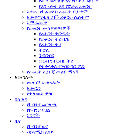
የውሃ መጥለቅ እና የሮታሪ ሪቶርት
የእንፋሎት እና የሮታሪ ሪቶርት
አቀባዊ የክራቴለስ ሪቶርት ሲስተም
አውቶማቲክ የባች ሪቶርት ሲስተም
አማራጮች
የሪቶርት መለዋወጫዎች
የሪቶርት ቅርጫት
የሪቶርት ትሪ ቤዝ
የሪቶርት ትሪ
ትሮሊ
ንብርብር
ድርብ ንብርብር ትሪ
የተቀላቀለ የንብርብር ፓድ
የሪቶርት ኢነርጂ መልሶ ማግኛ
አገልግሎት
የደንበኛ አገልግሎት
አውርድ
የተለመደ ችግር
ስለ እኛ
የኩባንያ መገለጫ
የኩባንያ ባህል
አጋሮች
ዜና
የኩባንያ ዜና
ዳይናሚክ አሳይ