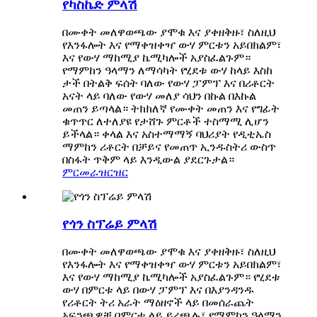
የካስኬድ ምላሽ
በሙቀት መለዋወጫው ያሞቁ እና ያቀዘቅዙ፣ ስለዚህ
የእንፋሎት እና የማቀዝቀዣ ውሃ ምርቱን አይበክልም፣
እና የውሃ ማከሚያ ኬሚካሎች አያስፈልጉም።
የማምከን ዓላማን ለማሳካት የሂደቱ ውሃ ከላይ እስከ
ታች በትልቅ ፍሰት ባለው የውሃ ፓምፕ እና በሪቶርት
አናት ላይ ባለው የውሃ መለያ ሳህን በኩል በእኩል
መጠን ይጣላል። ትክክለኛ የሙቀት መጠን እና የግፊት
ቁጥጥር ለተለያዩ የታሸጉ ምርቶች ተስማሚ ሊሆን
ይችላል። ቀላል እና አስተማማኝ ባህሪያት የዲቲኤስ
ማምከን ሪቶርት በቻይና የመጠጥ ኢንዱስትሪ ውስጥ
በስፋት ጥቅም ላይ እንዲውል ያደርጉታል።
ምርመራ
ዝርዝር
የጎን ስፕሬይ ምላሽ
በሙቀት መለዋወጫው ያሞቁ እና ያቀዘቅዙ፣ ስለዚህ
የእንፋሎት እና የማቀዝቀዣ ውሃ ምርቱን አይበክልም፣
እና የውሃ ማከሚያ ኬሚካሎች አያስፈልጉም። የሂደቱ
ውሃ በምርቱ ላይ በውሃ ፓምፕ እና በእያንዳንዱ
የሪቶርት ትሪ አራት ማዕዘኖች ላይ በመሰራጨት
አፍንጫዎቹ በምርቱ ላይ ይረጫሉ፣ የማምከን ዓላማን