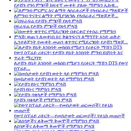
የታሸጉ የዓሳ ምግቦች ከፍተኛ ሙቀት ያለው ማምከን ኢኩዊ...
ለምግብ ጥናትና ልማት የሚያገለግሉ የላብራቶሪ ማጽጃዎች...
በፍራፍሬ የታሸጉ ምግቦች የጸዳ ምላሽ
ኢንተለጀንት የሙቀት መጠን ቁጥጥር የሚደረግበት የታሸገ ማጽጃ...
ለታሸጉ የቤት እንስሳት መክሰስ የሚሆን የሪቶርት ማሽን DTS የውሃ
ስፕሬይ...
በመስታወት የታሸገ ወተት ላይ የማምከን ምላሽ
የታሸገ የቡና ማምከን ምላሽ
የታሸጉ ባቄላዎች የማምከን ምላሽ
የውሃ ስፕሬይ ሪቶርት—የመስታወት ጠርሙሶች፤ የቶኒክ መጠጦች
ለስጎዎችና ለቅመማ ቅመሞች የማምከን ምላሽ