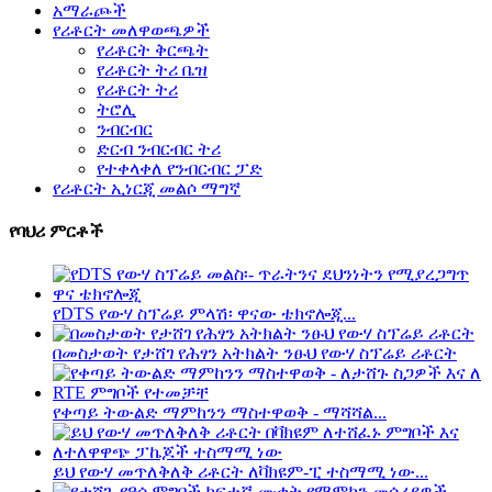
አማራጮች
የሪቶርት መለዋወጫዎች
የሪቶርት ቅርጫት
የሪቶርት ትሪ ቤዝ
የሪቶርት ትሪ
ትሮሊ
ንብርብር
ድርብ ንብርብር ትሪ
የተቀላቀለ የንብርብር ፓድ
የሪቶርት ኢነርጂ መልሶ ማግኛ
የባህሪ ምርቶች
የDTS የውሃ ስፕሬይ ምላሽ፡ ዋናው ቴክኖሎጂ...
በመስታወት የታሸገ የሕፃን አትክልት ንፁህ የውሃ ስፕሬይ ሪቶርት
የቀጣይ ትውልድ ማምከንን ማስተዋወቅ - ማሻሻል...
ይህ የውሃ መጥለቅለቅ ሪቶርት ለቫክዩም-ፒ ተስማሚ ነው...