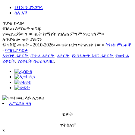
DTS ን ያነጋግሩ
ስለ እኛ
ጥያቄ ይላኩ፦
የበለጠ ለማወቅ ዝግጁ
የመጨረሻውን ውጤት ከማየት የበለጠ ምንም ነገር የለም።
ለጥያቄው ጠቅ ያድርጉ
© የቅጂ መብት - 2010-2026፡ መብቱ በህግ የተጠበቀ ነው።
ትኩስ ምርቶች
-
የጣቢያ ካርታ
አቀባዊ ሪቶርት
,
ሮታሪ ሪቶርት
,
ሪቶርት
,
የእንፋሎት አየር ሪቶርት
,
የሙከራ
ሪቶርት
,
የሪቶርት ስቴሪላይዘር
,
ኢሜይል ላክ
ዌቻት
ዋትስአፕ
x