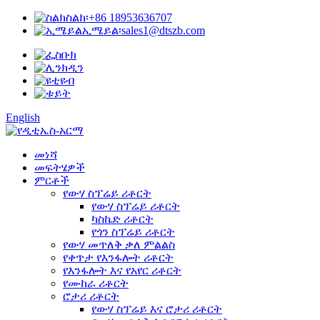
ስልክ፡
+86 18953636707
ኢሜይል፡
sales1@dtszb.com
English
መነሻ
መፍትሄዎች
ምርቶች
የውሃ ስፕሬይ ሪቶርት
የውሃ ስፕሬይ ሪቶርት
ካስኬድ ሪቶርት
የጎን ስፕሬይ ሪቶርት
የውሃ መጥለቅ ቃለ ምልልስ
የቀጥታ የእንፋሎት ሪቶርት
የእንፋሎት እና የአየር ሪቶርት
የሙከራ ሪቶርት
ሮታሪ ሪቶርት
የውሃ ስፕሬይ እና ሮታሪ ሪቶርት