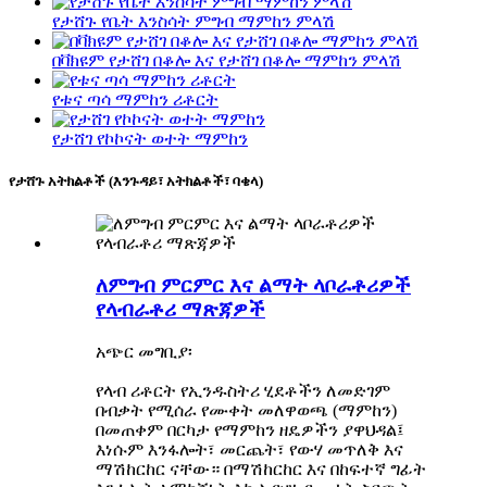
የታሸጉ የቤት እንስሳት ምግብ ማምከን ምላሽ
በቫክዩም የታሸገ በቆሎ እና የታሸገ በቆሎ ማምከን ምላሽ
የቱና ጣሳ ማምከን ሪቶርት
የታሸገ የኮኮናት ወተት ማምከን
የታሸጉ አትክልቶች (እንጉዳይ፣ አትክልቶች፣ ባቄላ)
ለምግብ ምርምር እና ልማት ላቦራቶሪዎች
የላብራቶሪ ማጽጃዎች
አጭር መግቢያ፡
የላብ ሪቶርት የኢንዱስትሪ ሂደቶችን ለመድገም
በብቃት የሚሰራ የሙቀት መለዋወጫ (ማምከን)
በመጠቀም በርካታ የማምከን ዘዴዎችን ያዋህዳል፤
እነሱም እንፋሎት፣ መርጨት፣ የውሃ መጥለቅ እና
ማሽከርከር ናቸው። በማሽከርከር እና በከፍተኛ ግፊት