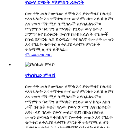
የውሃ ርጭት ማምከን ሪቶርት
በሙቀት መለዋወጫው ያሞቁ እና ያቀዘቅዙ፣ ስለዚህ
የእንፋሎት እና የማቀዝቀዣ ውሃ ምርቱን አይበክልም፣
እና የውሃ ማከሚያ ኬሚካሎች አያስፈልጉም።
የማምከን ዓላማን ለማሳካት የሂደቱ ውሃ በውሃ
ፓምፕ እና በሪቶርት ውስጥ በተከፋፈሉት ኖዝሎች
በኩል በምርቱ ላይ ይረጫል። ትክክለኛ የሙቀት መጠን
እና የግፊት ቁጥጥር ለተለያዩ የታሸጉ ምርቶች
ተስማሚ ሊሆን ይችላል።
ምርመራ
ዝርዝር
የካስኬድ ምላሽ
በሙቀት መለዋወጫው ያሞቁ እና ያቀዘቅዙ፣ ስለዚህ
የእንፋሎት እና የማቀዝቀዣ ውሃ ምርቱን አይበክልም፣
እና የውሃ ማከሚያ ኬሚካሎች አያስፈልጉም።
የማምከን ዓላማን ለማሳካት የሂደቱ ውሃ ከላይ እስከ
ታች በትልቅ ፍሰት ባለው የውሃ ፓምፕ እና በሪቶርት
አናት ላይ ባለው የውሃ መለያ ሳህን በኩል በእኩል
መጠን ይጣላል። ትክክለኛ የሙቀት መጠን እና የግፊት
ቁጥጥር ለተለያዩ የታሸጉ ምርቶች ተስማሚ ሊሆን
ይችላል። ቀላል እና አስተማማኝ ባህሪያት የዲቲኤስ