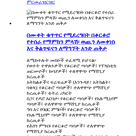
ምርመራ
ዝርዝር
በሙቀት ቁጥጥር የሚደረግበት በቆርቆሮ
የተሰራ የማምከን ምላሽ፡ ወጪን ለመቀነስ
እና ቅልጥፍናን ለማግኘት አንድ ጠቅታ
ለሚከተሉት መስኮች ተፈጻሚ ይሆናል፦
የወተት ተዋጽኦዎች፡ የቆርቆሮ ጣሳዎች፤ የፕላስቲክ
ጠርሙሶች፣ ኩባያዎች፤ ተለዋዋጭ የማሸጊያ
ከረጢቶች
አትክልቶችና ፍራፍሬዎች (እንጉዳይ፣ አትክልት፣
ባቄላ): የቆርቆሮ ጣሳዎች፤ ተለዋዋጭ የማሸጊያ
ከረጢቶች፤ ቴትራ ሪካርት
ስጋ፣ የዶሮ እርባታ፡ የቆርቆሮ ጣሳዎች፤ የአሉሚኒየም
ጣሳዎች፤ ተለዋዋጭ የማሸጊያ ከረጢቶች
ዓሳ እና የባህር ምግቦች፡ የቆርቆሮ ጣሳዎች፤
የአሉሚኒየም ጣሳዎች፤ ተለዋዋጭ የማሸጊያ
ከረጢቶች
የሕፃን ምግብ፡ የቆርቆሮ ጣሳዎች፤ ተለዋዋጭ
የማሸጊያ ከረጢቶች