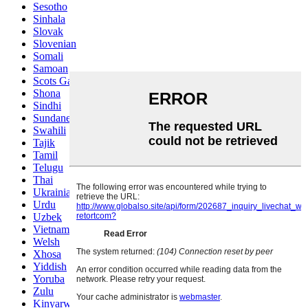
Sesotho
Sinhala
Slovak
Slovenian
Somali
Samoan
Scots Gaelic
Shona
Sindhi
Sundanese
Swahili
Tajik
Tamil
Telugu
Thai
Ukrainian
Urdu
Uzbek
Vietnamese
Welsh
Xhosa
Yiddish
Yoruba
Zulu
Kinyarwanda