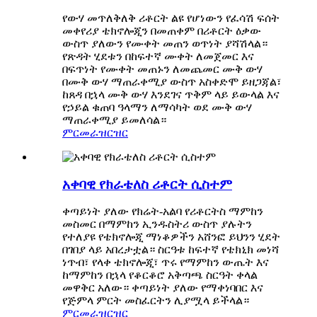
የውሃ መጥለቅለቅ ሪቶርት ልዩ የሆነውን የፈሳሽ ፍሰት
መቀየሪያ ቴክኖሎጂን በመጠቀም በሪቶርት ዕቃው
ውስጥ ያለውን የሙቀት መጠን ወጥነት ያሻሽላል።
የጽዳት ሂደቱን በከፍተኛ ሙቀት ለመጀመር እና
በፍጥነት የሙቀት መጠኑን ለመጨመር ሙቅ ውሃ
በሙቅ ውሃ ማጠራቀሚያ ውስጥ አስቀድሞ ይዘጋጃል፣
ከጸዳ በኋላ ሙቅ ውሃ እንደገና ጥቅም ላይ ይውላል እና
የኃይል ቁጠባ ዓላማን ለማሳካት ወደ ሙቅ ውሃ
ማጠራቀሚያ ይመለሳል።
ምርመራ
ዝርዝር
አቀባዊ የክራቴለስ ሪቶርት ሲስተም
ቀጣይነት ያለው የክሬት-አልባ የሪቶርትስ ማምከን
መስመር በማምከን ኢንዱስትሪ ውስጥ ያሉትን
የተለያዩ የቴክኖሎጂ ማነቆዎችን አሸንፎ ይህንን ሂደት
በገበያ ላይ አበረታቷል። ስርዓቱ ከፍተኛ የቴክኒክ መነሻ
ነጥብ፣ የላቀ ቴክኖሎጂ፣ ጥሩ የማምከን ውጤት እና
ከማምከን በኋላ የቆርቆሮ አቅጣጫ ስርዓት ቀላል
መዋቅር አለው። ቀጣይነት ያለው የማቀነባበር እና
የጅምላ ምርት መስፈርትን ሊያሟላ ይችላል።
ምርመራ
ዝርዝር