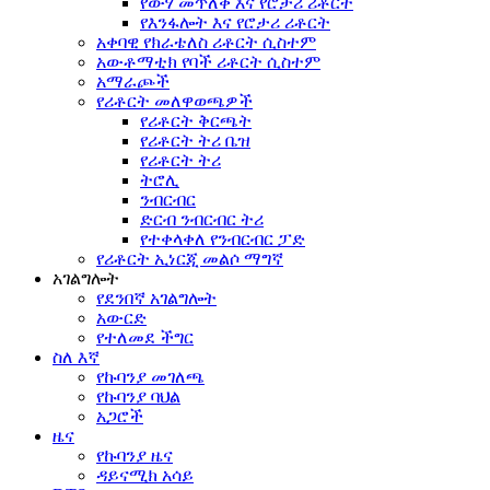
የውሃ መጥለቅ እና የሮታሪ ሪቶርት
የእንፋሎት እና የሮታሪ ሪቶርት
አቀባዊ የክራቴለስ ሪቶርት ሲስተም
አውቶማቲክ የባች ሪቶርት ሲስተም
አማራጮች
የሪቶርት መለዋወጫዎች
የሪቶርት ቅርጫት
የሪቶርት ትሪ ቤዝ
የሪቶርት ትሪ
ትሮሊ
ንብርብር
ድርብ ንብርብር ትሪ
የተቀላቀለ የንብርብር ፓድ
የሪቶርት ኢነርጂ መልሶ ማግኛ
አገልግሎት
የደንበኛ አገልግሎት
አውርድ
የተለመደ ችግር
ስለ እኛ
የኩባንያ መገለጫ
የኩባንያ ባህል
አጋሮች
ዜና
የኩባንያ ዜና
ዳይናሚክ አሳይ