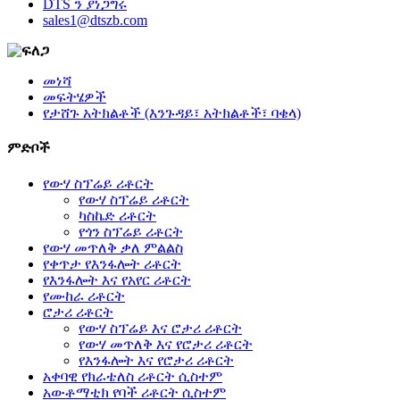
DTS ን ያነጋግሩ
sales1@dtszb.com
መነሻ
መፍትሄዎች
የታሸጉ አትክልቶች (እንጉዳይ፣ አትክልቶች፣ ባቄላ)
ምድቦች
የውሃ ስፕሬይ ሪቶርት
የውሃ ስፕሬይ ሪቶርት
ካስኬድ ሪቶርት
የጎን ስፕሬይ ሪቶርት
የውሃ መጥለቅ ቃለ ምልልስ
የቀጥታ የእንፋሎት ሪቶርት
የእንፋሎት እና የአየር ሪቶርት
የሙከራ ሪቶርት
ሮታሪ ሪቶርት
የውሃ ስፕሬይ እና ሮታሪ ሪቶርት
የውሃ መጥለቅ እና የሮታሪ ሪቶርት
የእንፋሎት እና የሮታሪ ሪቶርት
አቀባዊ የክራቴለስ ሪቶርት ሲስተም
አውቶማቲክ የባች ሪቶርት ሲስተም