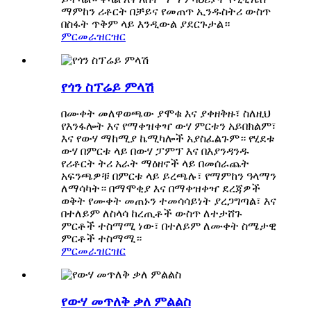
ማምከን ሪቶርት በቻይና የመጠጥ ኢንዱስትሪ ውስጥ
በስፋት ጥቅም ላይ እንዲውል ያደርጉታል።
ምርመራ
ዝርዝር
የጎን ስፕሬይ ምላሽ
በሙቀት መለዋወጫው ያሞቁ እና ያቀዘቅዙ፣ ስለዚህ
የእንፋሎት እና የማቀዝቀዣ ውሃ ምርቱን አይበክልም፣
እና የውሃ ማከሚያ ኬሚካሎች አያስፈልጉም። የሂደቱ
ውሃ በምርቱ ላይ በውሃ ፓምፕ እና በእያንዳንዱ
የሪቶርት ትሪ አራት ማዕዘኖች ላይ በመሰራጨት
አፍንጫዎቹ በምርቱ ላይ ይረጫሉ፣ የማምከን ዓላማን
ለማሳካት። በማሞቂያ እና በማቀዝቀዣ ደረጃዎች
ወቅት የሙቀት መጠኑን ተመሳሳይነት ያረጋግጣል፣ እና
በተለይም ለስላሳ ከረጢቶች ውስጥ ለተታሸጉ
ምርቶች ተስማሚ ነው፣ በተለይም ለሙቀት ስሜታዊ
ምርቶች ተስማሚ።
ምርመራ
ዝርዝር
የውሃ መጥለቅ ቃለ ምልልስ