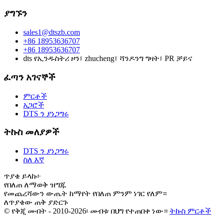
ያግኙን
sales1@dtszb.com
+86 18953636707
+86 18953636707
dts የኢንዱስትሪ ዞን፣ zhucheng፣ ሻንዶንግ ግዛት፣ PR ቻይና
ፈጣን አገናኞች
ምርቶች
አጋሮች
DTS ን ያነጋግሩ
ትኩስ መለያዎች
DTS ን ያነጋግሩ
ስለ እኛ
ጥያቄ ይላኩ፦
የበለጠ ለማወቅ ዝግጁ
የመጨረሻውን ውጤት ከማየት የበለጠ ምንም ነገር የለም።
ለጥያቄው ጠቅ ያድርጉ
© የቅጂ መብት - 2010-2026፡ መብቱ በህግ የተጠበቀ ነው።
ትኩስ ምርቶች