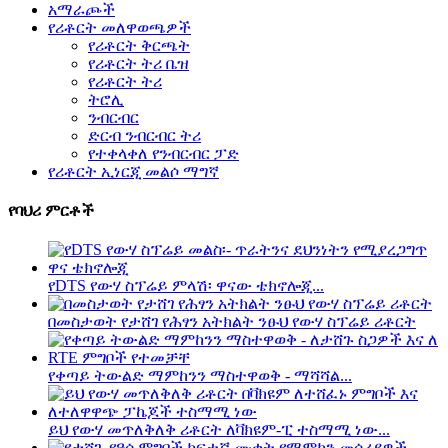
አማራጮች
የሪቶርት መለዋወጫዎች
የሪቶርት ቅርጫት
የሪቶርት ትሪ ቤዝ
የሪቶርት ትሪ
ትሮሊ
ንብርብር
ድርብ ንብርብር ትሪ
የተቀላቀለ የንብርብር ፓድ
የሪቶርት ኢነርጂ መልሶ ማግኛ
የባህሪ ምርቶች
የDTS የውሃ ስፕሬይ ምላሽ፡ ዋናው ቴክኖሎጂ...
በመስታወት የታሸገ የሕፃን አትክልት ንፁህ የውሃ ስፕሬይ ሪቶርት
የቀጣይ ትውልድ ማምከንን ማስተዋወቅ - ማሻሻል...
ይህ የውሃ መጥለቅለቅ ሪቶርት ለቫክዩም-ፒ ተስማሚ ነው...