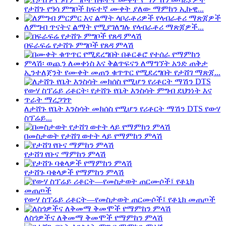
የታሸጉ የዓሳ ምግቦች ከፍተኛ ሙቀት ያለው ማምከን ኢኩዊ...
ለምግብ ጥናትና ልማት የሚያገለግሉ የላብራቶሪ ማጽጃዎች...
በፍራፍሬ የታሸጉ ምግቦች የጸዳ ምላሽ
ኢንተለጀንት የሙቀት መጠን ቁጥጥር የሚደረግበት የታሸገ ማጽጃ...
ለታሸጉ የቤት እንስሳት መክሰስ የሚሆን የሪቶርት ማሽን DTS የውሃ
ስፕሬይ...
በመስታወት የታሸገ ወተት ላይ የማምከን ምላሽ
የታሸገ የቡና ማምከን ምላሽ
የታሸጉ ባቄላዎች የማምከን ምላሽ
የውሃ ስፕሬይ ሪቶርት—የመስታወት ጠርሙሶች፤ የቶኒክ መጠጦች
ለስጎዎችና ለቅመማ ቅመሞች የማምከን ምላሽ