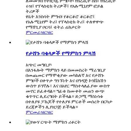
ለመመገብ የተዘጋጁ ምግቦች፡ የከረጢት ስስ፤ የከረጢት
ሩዝ፤ የፕላስቲክ ትሪዎች፤ የአሉሚኒየም ፎይል
ትሪዎች
የቤት እንስሳት ምግብ፡ የቆርቆሮ ቆርቆሮ፤
የአሉሚኒየም ትሪ፤ የፕላስቲክ ትሪ፤ ተለዋዋጭ
የማሸጊያ ቦርሳ፤ ቴትራ ሬክታርት
ምርመራ
ዝርዝር
የታሸጉ ባቄላዎች የማምከን ምላሽ
አጭር መግቢያ፡
በእንፋሎት ማምከን ላይ በመመስረት ማራገቢያ
በመጨመር የማሞቂያው መካከለኛ እና የታሸጉ
ምግቦች በቀጥታ ግንኙነት እና በግዳጅ ኮንቬክሽን
ውስጥ ይገኛሉ፣ እና በአየር ማስተላለፊያው ውስጥ
መኖር ይፈቀዳል። ግፊቱ ከሙቀት መጠን ውጭ
ቁጥጥር ሊደረግበት ይችላል። ድጋሚ ማስነሳቱ
በተለያዩ ፓኬጆች የተለያዩ ምርቶች መሰረት በርካታ
ደረጃዎችን ሊያዘጋጅ ይችላል።
ምርመራ
ዝርዝር