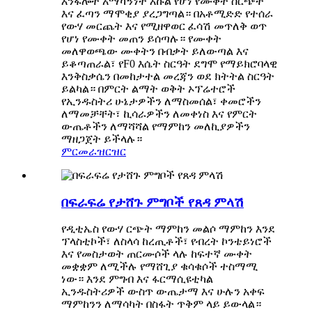
እንፋሎት አማካኝነት እኩል የሆነ የሙቀት ስርጭት
እና ፈጣን ማሞቂያ ያረጋግጣል። በአቶሚድድ የተሰራ
የውሃ መርጨት እና የሚዘዋወር ፈሳሽ መጥለቅ ወጥ
የሆነ የሙቀት መጠን ይሰጣሉ። የሙቀት
መለዋወጫው ሙቀትን በብቃት ይለውጣል እና
ይቆጣጠራል፣ የF0 እሴት ስርዓት ደግሞ የማይክሮባላዊ
እንቅስቃሴን በመከታተል መረጃን ወደ ክትትል ስርዓት
ይልካል። በምርት ልማት ወቅት ኦፕሬተሮች
የኢንዱስትሪ ሁኔታዎችን ለማስመሰል፣ ቀመሮችን
ለማመቻቸት፣ ኪሳራዎችን ለመቀነስ እና የምርት
ውጤቶችን ለማሻሻል የማምከን መለኪያዎችን
ማዘጋጀት ይችላሉ።
ምርመራ
ዝርዝር
በፍራፍሬ የታሸጉ ምግቦች የጸዳ ምላሽ
የዲቲኤስ የውሃ ርጭት ማምከን መልሶ ማምከን እንደ
ፕላስቲኮች፣ ለስላሳ ከረጢቶች፣ የብረት ኮንቴይነሮች
እና የመስታወት ጠርሙሶች ላሉ ​​ከፍተኛ ሙቀት
መቋቋም ለሚችሉ የማሸጊያ ቁሳቁሶች ተስማሚ
ነው። እንደ ምግብ እና ፋርማሲዩቲካል
ኢንዱስትሪዎች ውስጥ ውጤታማ እና ሁሉን አቀፍ
ማምከንን ለማሳካት በስፋት ጥቅም ላይ ይውላል።