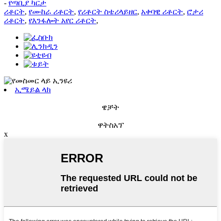
-
የጣቢያ ካርታ
ሪቶርት
,
የሙከራ ሪቶርት
,
የሪቶርት ስቴሪላይዘር
,
አቀባዊ ሪቶርት
,
ሮታሪ
ሪቶርት
,
የእንፋሎት አየር ሪቶርት
,
ኢሜይል ላክ
ዌቻት
ዋትስአፕ
x