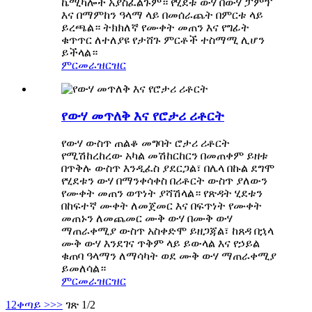
ኬሚካሎች አያስፈልጉም። የሂደቱ ውሃ በውሃ ፓምፕ
እና በማምከን ዓላማ ላይ በመሰራጨት በምርቱ ላይ
ይረጫል። ትክክለኛ የሙቀት መጠን እና የግፊት
ቁጥጥር ለተለያዩ የታሸጉ ምርቶች ተስማሚ ሊሆን
ይችላል።
ምርመራ
ዝርዝር
የውሃ መጥለቅ እና የሮታሪ ሪቶርት
የውሃ ውስጥ ጠልቆ መግባት ሮታሪ ሪቶርት
የሚሽከረከረው አካል መሽከርከርን በመጠቀም ይዘቱ
በጥቅሉ ውስጥ እንዲፈስ ያደርጋል፣ በሌላ በኩል ደግሞ
የሂደቱን ውሃ በማንቀሳቀስ በሪቶርት ውስጥ ያለውን
የሙቀት መጠን ወጥነት ያሻሽላል። የጽዳት ሂደቱን
በከፍተኛ ሙቀት ለመጀመር እና በፍጥነት የሙቀት
መጠኑን ለመጨመር ሙቅ ውሃ በሙቅ ውሃ
ማጠራቀሚያ ውስጥ አስቀድሞ ይዘጋጃል፣ ከጸዳ በኋላ
ሙቅ ውሃ እንደገና ጥቅም ላይ ይውላል እና የኃይል
ቁጠባ ዓላማን ለማሳካት ወደ ሙቅ ውሃ ማጠራቀሚያ
ይመለሳል።
ምርመራ
ዝርዝር
1
2
ቀጣይ >
>>
ገጽ 1/2