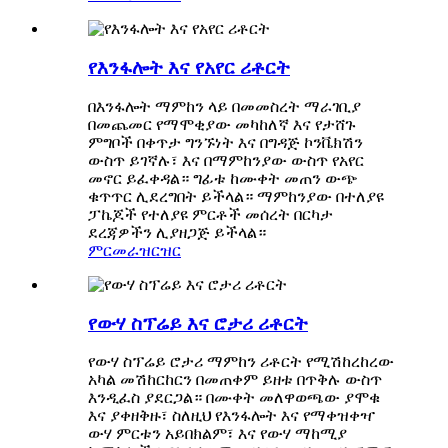
የእንፋሎት እና የአየር ሪቶርት
በእንፋሎት ማምከን ላይ በመመስረት ማራገቢያ
በመጨመር የማሞቂያው መካከለኛ እና የታሸጉ
ምግቦች በቀጥታ ግንኙነት እና በግዳጅ ኮንቬክሽን
ውስጥ ይገኛሉ፣ እና በማምከንያው ውስጥ የአየር
መኖር ይፈቀዳል። ግፊቱ ከሙቀት መጠን ውጭ
ቁጥጥር ሊደረግበት ይችላል። ማምከንያው በተለያዩ
ፓኬጆች የተለያዩ ምርቶች መሰረት በርካታ
ደረጃዎችን ሊያዘጋጅ ይችላል።
ምርመራ
ዝርዝር
የውሃ ስፕሬይ እና ሮታሪ ሪቶርት
የውሃ ስፕሬይ ሮታሪ ማምከን ሪቶርት የሚሽከረከረው
አካል መሽከርከርን በመጠቀም ይዘቱ በጥቅሉ ውስጥ
እንዲፈስ ያደርጋል። በሙቀት መለዋወጫው ያሞቁ
እና ያቀዘቅዙ፣ ስለዚህ የእንፋሎት እና የማቀዝቀዣ
ውሃ ምርቱን አይበክልም፣ እና የውሃ ማከሚያ