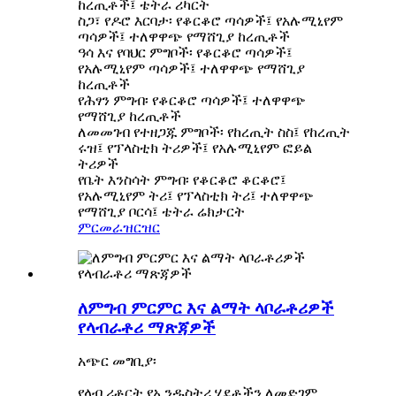
ከረጢቶች፤ ቴትራ ሪካርት
ስጋ፣ የዶሮ እርባታ፡ የቆርቆሮ ጣሳዎች፤ የአሉሚኒየም
ጣሳዎች፤ ተለዋዋጭ የማሸጊያ ከረጢቶች
ዓሳ እና የባህር ምግቦች፡ የቆርቆሮ ጣሳዎች፤
የአሉሚኒየም ጣሳዎች፤ ተለዋዋጭ የማሸጊያ
ከረጢቶች
የሕፃን ምግብ፡ የቆርቆሮ ጣሳዎች፤ ተለዋዋጭ
የማሸጊያ ከረጢቶች
ለመመገብ የተዘጋጁ ምግቦች፡ የከረጢት ስስ፤ የከረጢት
ሩዝ፤ የፕላስቲክ ትሪዎች፤ የአሉሚኒየም ፎይል
ትሪዎች
የቤት እንስሳት ምግብ፡ የቆርቆሮ ቆርቆሮ፤
የአሉሚኒየም ትሪ፤ የፕላስቲክ ትሪ፤ ተለዋዋጭ
የማሸጊያ ቦርሳ፤ ቴትራ ሬክታርት
ምርመራ
ዝርዝር
ለምግብ ምርምር እና ልማት ላቦራቶሪዎች
የላብራቶሪ ማጽጃዎች
አጭር መግቢያ፡
የላብ ሪቶርት የኢንዱስትሪ ሂደቶችን ለመድገም