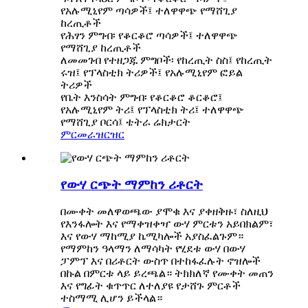
የአሉሚኒየም ጣሳዎች፤ ተለዋዋጭ የማሸጊያ
ከረጢቶች
የሕፃን ምግብ፡ የቆርቆሮ ጣሳዎች፤ ተለዋዋጭ
የማሸጊያ ከረጢቶች
ለመመገብ የተዘጋጁ ምግቦች፡ የከረጢት ስስ፤ የከረጢት
ሩዝ፤ የፕላስቲክ ትሪዎች፤ የአሉሚኒየም ፎይል
ትሪዎች
የቤት እንስሳት ምግብ፡ የቆርቆሮ ቆርቆሮ፤
የአሉሚኒየም ትሪ፤ የፕላስቲክ ትሪ፤ ተለዋዋጭ
የማሸጊያ ቦርሳ፤ ቴትራ ሬክታርት
ምርመራ
ዝርዝር
የውሃ ርጭት ማምከን ሪቶርት
በሙቀት መለዋወጫው ያሞቁ እና ያቀዘቅዙ፣ ስለዚህ
የእንፋሎት እና የማቀዝቀዣ ውሃ ምርቱን አይበክልም፣
እና የውሃ ማከሚያ ኬሚካሎች አያስፈልጉም።
የማምከን ዓላማን ለማሳካት የሂደቱ ውሃ በውሃ
ፓምፕ እና በሪቶርት ውስጥ በተከፋፈሉት ኖዝሎች
በኩል በምርቱ ላይ ይረጫል። ትክክለኛ የሙቀት መጠን
እና የግፊት ቁጥጥር ለተለያዩ የታሸጉ ምርቶች
ተስማሚ ሊሆን ይችላል።