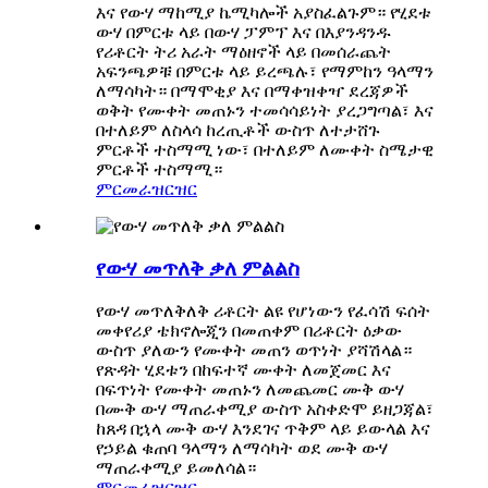
እና የውሃ ማከሚያ ኬሚካሎች አያስፈልጉም። የሂደቱ
ውሃ በምርቱ ላይ በውሃ ፓምፕ እና በእያንዳንዱ
የሪቶርት ትሪ አራት ማዕዘኖች ላይ በመሰራጨት
አፍንጫዎቹ በምርቱ ላይ ይረጫሉ፣ የማምከን ዓላማን
ለማሳካት። በማሞቂያ እና በማቀዝቀዣ ደረጃዎች
ወቅት የሙቀት መጠኑን ተመሳሳይነት ያረጋግጣል፣ እና
በተለይም ለስላሳ ከረጢቶች ውስጥ ለተታሸጉ
ምርቶች ተስማሚ ነው፣ በተለይም ለሙቀት ስሜታዊ
ምርቶች ተስማሚ።
ምርመራ
ዝርዝር
የውሃ መጥለቅ ቃለ ምልልስ
የውሃ መጥለቅለቅ ሪቶርት ልዩ የሆነውን የፈሳሽ ፍሰት
መቀየሪያ ቴክኖሎጂን በመጠቀም በሪቶርት ዕቃው
ውስጥ ያለውን የሙቀት መጠን ወጥነት ያሻሽላል።
የጽዳት ሂደቱን በከፍተኛ ሙቀት ለመጀመር እና
በፍጥነት የሙቀት መጠኑን ለመጨመር ሙቅ ውሃ
በሙቅ ውሃ ማጠራቀሚያ ውስጥ አስቀድሞ ይዘጋጃል፣
ከጸዳ በኋላ ሙቅ ውሃ እንደገና ጥቅም ላይ ይውላል እና
የኃይል ቁጠባ ዓላማን ለማሳካት ወደ ሙቅ ውሃ
ማጠራቀሚያ ይመለሳል።
ምርመራ
ዝርዝር