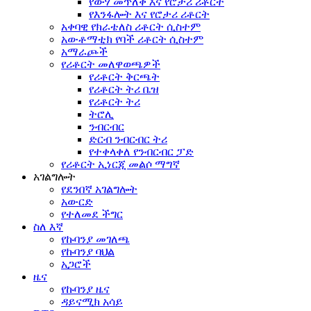
የውሃ መጥለቅ እና የሮታሪ ሪቶርት
የእንፋሎት እና የሮታሪ ሪቶርት
አቀባዊ የክራቴለስ ሪቶርት ሲስተም
አውቶማቲክ የባች ሪቶርት ሲስተም
አማራጮች
የሪቶርት መለዋወጫዎች
የሪቶርት ቅርጫት
የሪቶርት ትሪ ቤዝ
የሪቶርት ትሪ
ትሮሊ
ንብርብር
ድርብ ንብርብር ትሪ
የተቀላቀለ የንብርብር ፓድ
የሪቶርት ኢነርጂ መልሶ ማግኛ
አገልግሎት
የደንበኛ አገልግሎት
አውርድ
የተለመደ ችግር
ስለ እኛ
የኩባንያ መገለጫ
የኩባንያ ባህል
አጋሮች
ዜና
የኩባንያ ዜና
ዳይናሚክ አሳይ