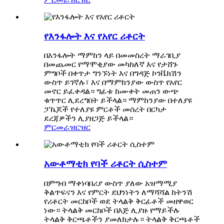
የእንፋሎት እና የአየር ሪቶርት
በእንፋሎት ማምከን ላይ በመመስረት ማራገቢያ
በመጨመር የማሞቂያው መካከለኛ እና የታሸጉ
ምግቦች በቀጥታ ግንኙነት እና በግዳጅ ኮንቬክሽን
ውስጥ ይገኛሉ፣ እና በማምከንያው ውስጥ የአየር
መኖር ይፈቀዳል። ግፊቱ ከሙቀት መጠን ውጭ
ቁጥጥር ሊደረግበት ይችላል። ማምከንያው በተለያዩ
ፓኬጆች የተለያዩ ምርቶች መሰረት በርካታ
ደረጃዎችን ሊያዘጋጅ ይችላል።
ምርመራ
ዝርዝር
አውቶማቲክ የባች ሪቶርት ሲስተም
በምግብ ማቀነባበሪያ ውስጥ ያለው አዝማሚያ
ቅልጥፍናን እና የምርት ደህንነትን ለማሻሻል ከትንሽ
የሪቶርት መርከቦች ወደ ትላልቅ ቅርፊቶች መዘዋወር
ነው። ትላልቅ መርከቦች በእጅ ሊያዙ የማይችሉ
ትላልቅ ቅርጫቶችን ያመለክታሉ። ትላልቅ ቅርጫቶች