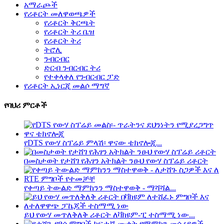
አማራጮች
የሪቶርት መለዋወጫዎች
የሪቶርት ቅርጫት
የሪቶርት ትሪ ቤዝ
የሪቶርት ትሪ
ትሮሊ
ንብርብር
ድርብ ንብርብር ትሪ
የተቀላቀለ የንብርብር ፓድ
የሪቶርት ኢነርጂ መልሶ ማግኛ
የባህሪ ምርቶች
የDTS የውሃ ስፕሬይ ምላሽ፡ ዋናው ቴክኖሎጂ...
በመስታወት የታሸገ የሕፃን አትክልት ንፁህ የውሃ ስፕሬይ ሪቶርት
የቀጣይ ትውልድ ማምከንን ማስተዋወቅ - ማሻሻል...
ይህ የውሃ መጥለቅለቅ ሪቶርት ለቫክዩም-ፒ ተስማሚ ነው...