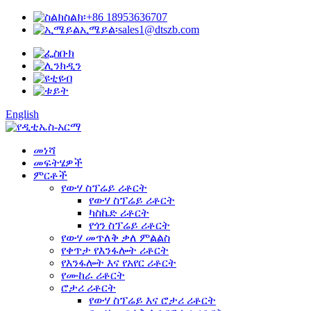
ስልክ፡
+86 18953636707
ኢሜይል፡
sales1@dtszb.com
English
መነሻ
መፍትሄዎች
ምርቶች
የውሃ ስፕሬይ ሪቶርት
የውሃ ስፕሬይ ሪቶርት
ካስኬድ ሪቶርት
የጎን ስፕሬይ ሪቶርት
የውሃ መጥለቅ ቃለ ምልልስ
የቀጥታ የእንፋሎት ሪቶርት
የእንፋሎት እና የአየር ሪቶርት
የሙከራ ሪቶርት
ሮታሪ ሪቶርት
የውሃ ስፕሬይ እና ሮታሪ ሪቶርት