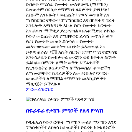
በብቃት የሚሰራ የሙቀት መለዋወጫ (ማምከን)
በመጠቀም በርካታ የማምከን ዘዴዎችን ያዋህዳል፤
እነሱም እንፋሎት፣ መርጨት፣ የውሃ መጥለቅ እና
ማሽከርከር ናቸው። በማሽከርከር እና በከፍተኛ ግፊት
እንፋሎት አማካኝነት እኩል የሆነ የሙቀት ስርጭት
እና ፈጣን ማሞቂያ ያረጋግጣል። በአቶሚድድ የተሰራ
የውሃ መርጨት እና የሚዘዋወር ፈሳሽ መጥለቅ ወጥ
የሆነ የሙቀት መጠን ይሰጣሉ። የሙቀት
መለዋወጫው ሙቀትን በብቃት ይለውጣል እና
ይቆጣጠራል፣ የF0 እሴት ስርዓት ደግሞ የማይክሮባላዊ
እንቅስቃሴን በመከታተል መረጃን ወደ ክትትል ስርዓት
ይልካል። በምርት ልማት ወቅት ኦፕሬተሮች
የኢንዱስትሪ ሁኔታዎችን ለማስመሰል፣ ቀመሮችን
ለማመቻቸት፣ ኪሳራዎችን ለመቀነስ እና የምርት
ውጤቶችን ለማሻሻል የማምከን መለኪያዎችን
ማዘጋጀት ይችላሉ።
ምርመራ
ዝርዝር
በፍራፍሬ የታሸጉ ምግቦች የጸዳ ምላሽ
የዲቲኤስ የውሃ ርጭት ማምከን መልሶ ማምከን እንደ
ፕላስቲኮች፣ ለስላሳ ከረጢቶች፣ የብረት ኮንቴይነሮች