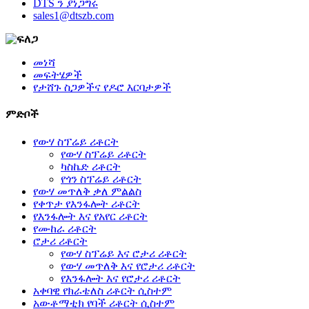
DTS ን ያነጋግሩ
sales1@dtszb.com
መነሻ
መፍትሄዎች
የታሸጉ ስጋዎችና የዶሮ እርባታዎች
ምድቦች
የውሃ ስፕሬይ ሪቶርት
የውሃ ስፕሬይ ሪቶርት
ካስኬድ ሪቶርት
የጎን ስፕሬይ ሪቶርት
የውሃ መጥለቅ ቃለ ምልልስ
የቀጥታ የእንፋሎት ሪቶርት
የእንፋሎት እና የአየር ሪቶርት
የሙከራ ሪቶርት
ሮታሪ ሪቶርት
የውሃ ስፕሬይ እና ሮታሪ ሪቶርት
የውሃ መጥለቅ እና የሮታሪ ሪቶርት
የእንፋሎት እና የሮታሪ ሪቶርት
አቀባዊ የክራቴለስ ሪቶርት ሲስተም
አውቶማቲክ የባች ሪቶርት ሲስተም