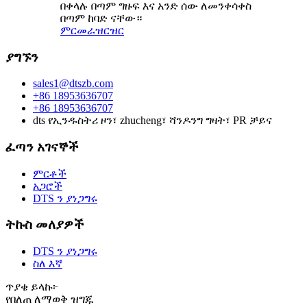
በቀላሉ በጣም ግዙፍ እና አንድ ሰው ለመንቀሳቀስ
በጣም ከባድ ናቸው።
ምርመራ
ዝርዝር
ያግኙን
sales1@dtszb.com
+86 18953636707
+86 18953636707
dts የኢንዱስትሪ ዞን፣ zhucheng፣ ሻንዶንግ ግዛት፣ PR ቻይና
ፈጣን አገናኞች
ምርቶች
አጋሮች
DTS ን ያነጋግሩ
ትኩስ መለያዎች
DTS ን ያነጋግሩ
ስለ እኛ
ጥያቄ ይላኩ፦
የበለጠ ለማወቅ ዝግጁ