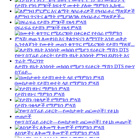
የታሸጉ የዓሳ ምግቦች ከፍተኛ ሙቀት ያለው ማምከን ኢኩዊ...
ለምግብ ጥናትና ልማት የሚያገለግሉ የላብራቶሪ ማጽጃዎች...
በፍራፍሬ የታሸጉ ምግቦች የጸዳ ምላሽ
ኢንተለጀንት የሙቀት መጠን ቁጥጥር የሚደረግበት የታሸገ ማጽጃ...
ለታሸጉ የቤት እንስሳት መክሰስ የሚሆን የሪቶርት ማሽን DTS የውሃ
ስፕሬይ...
በመስታወት የታሸገ ወተት ላይ የማምከን ምላሽ
የታሸገ የቡና ማምከን ምላሽ
የታሸጉ ባቄላዎች የማምከን ምላሽ
የውሃ ስፕሬይ ሪቶርት—የመስታወት ጠርሙሶች፤ የቶኒክ መጠጦች
ለስጎዎችና ለቅመማ ቅመሞች የማምከን ምላሽ