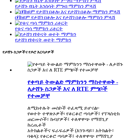
የታሸጉ የቤት እንስሳት ምግብ ማምከን ምላሽ
በቫክዩም የታሸገ በቆሎ እና የታሸገ በቆሎ ማምከን ምላሽ
የቱና ጣሳ ማምከን ሪቶርት
የታሸገ የኮኮናት ወተት ማምከን
የታሸጉ ስጋዎችና የዶሮ እርባታዎች
የቀጣይ ትውልድ ማምከንን ማስተዋወቅ -
ለታሸጉ ስጋዎች እና ለ RTE ምግቦች
የተመቻቸ
ለሚከተሉት መስኮች ተፈጻሚ ይሆናል፦
የወተት ተዋጽኦዎች፡ የቆርቆሮ ጣሳዎች፤ የፕላስቲክ
ጠርሙሶች፣ ኩባያዎች፤ ተለዋዋጭ የማሸጊያ
ከረጢቶች
አትክልቶችና ፍራፍሬዎች (እንጉዳይ፣ አትክልት፣
ባቄላ): የቆርቆሮ ጣሳዎች፤ ተለዋዋጭ የማሸጊያ