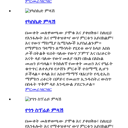
ምርመራ
ዝርዝር
የካስኬድ ምላሽ
በሙቀት መለዋወጫው ያሞቁ እና ያቀዘቅዙ፣ ስለዚህ
የእንፋሎት እና የማቀዝቀዣ ውሃ ምርቱን አይበክልም፣
እና የውሃ ማከሚያ ኬሚካሎች አያስፈልጉም።
የማምከን ዓላማን ለማሳካት የሂደቱ ውሃ ከላይ እስከ
ታች በትልቅ ፍሰት ባለው የውሃ ፓምፕ እና በሪቶርት
አናት ላይ ባለው የውሃ መለያ ሳህን በኩል በእኩል
መጠን ይጣላል። ትክክለኛ የሙቀት መጠን እና የግፊት
ቁጥጥር ለተለያዩ የታሸጉ ምርቶች ተስማሚ ሊሆን
ይችላል። ቀላል እና አስተማማኝ ባህሪያት የዲቲኤስ
ማምከን ሪቶርት በቻይና የመጠጥ ኢንዱስትሪ ውስጥ
በስፋት ጥቅም ላይ እንዲውል ያደርጉታል።
ምርመራ
ዝርዝር
የጎን ስፕሬይ ምላሽ
በሙቀት መለዋወጫው ያሞቁ እና ያቀዘቅዙ፣ ስለዚህ
የእንፋሎት እና የማቀዝቀዣ ውሃ ምርቱን አይበክልም፣