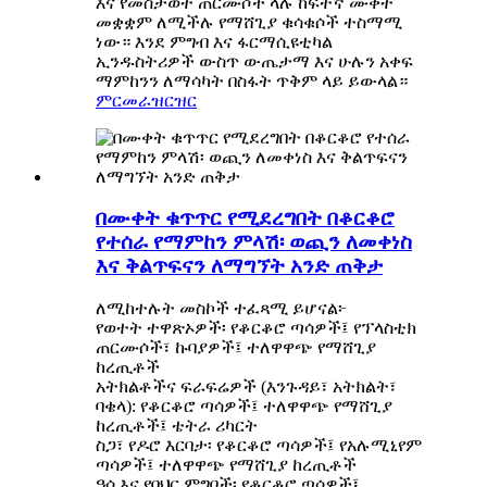
እና የመስታወት ጠርሙሶች ላሉ ​​ከፍተኛ ሙቀት
መቋቋም ለሚችሉ የማሸጊያ ቁሳቁሶች ተስማሚ
ነው። እንደ ምግብ እና ፋርማሲዩቲካል
ኢንዱስትሪዎች ውስጥ ውጤታማ እና ሁሉን አቀፍ
ማምከንን ለማሳካት በስፋት ጥቅም ላይ ይውላል።
ምርመራ
ዝርዝር
በሙቀት ቁጥጥር የሚደረግበት በቆርቆሮ
የተሰራ የማምከን ምላሽ፡ ወጪን ለመቀነስ
እና ቅልጥፍናን ለማግኘት አንድ ጠቅታ
ለሚከተሉት መስኮች ተፈጻሚ ይሆናል፦
የወተት ተዋጽኦዎች፡ የቆርቆሮ ጣሳዎች፤ የፕላስቲክ
ጠርሙሶች፣ ኩባያዎች፤ ተለዋዋጭ የማሸጊያ
ከረጢቶች
አትክልቶችና ፍራፍሬዎች (እንጉዳይ፣ አትክልት፣
ባቄላ): የቆርቆሮ ጣሳዎች፤ ተለዋዋጭ የማሸጊያ
ከረጢቶች፤ ቴትራ ሪካርት
ስጋ፣ የዶሮ እርባታ፡ የቆርቆሮ ጣሳዎች፤ የአሉሚኒየም
ጣሳዎች፤ ተለዋዋጭ የማሸጊያ ከረጢቶች
ዓሳ እና የባህር ምግቦች፡ የቆርቆሮ ጣሳዎች፤