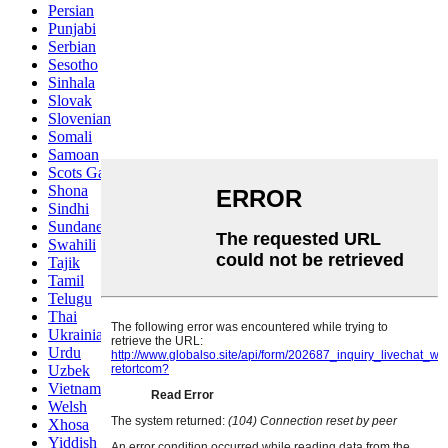
Persian
Punjabi
Serbian
Sesotho
Sinhala
Slovak
Slovenian
Somali
Samoan
Scots Gaelic
Shona
Sindhi
Sundanese
Swahili
Tajik
Tamil
Telugu
Thai
Ukrainian
Urdu
Uzbek
Vietnamese
Welsh
Xhosa
Yiddish