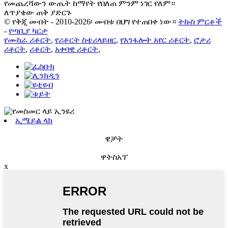
የመጨረሻውን ውጤት ከማየት የበለጠ ምንም ነገር የለም።
ለጥያቄው ጠቅ ያድርጉ
© የቅጂ መብት - 2010-2026፡ መብቱ በህግ የተጠበቀ ነው።
ትኩስ ምርቶች
-
የጣቢያ ካርታ
የሙከራ ሪቶርት
,
የሪቶርት ስቴሪላይዘር
,
የእንፋሎት አየር ሪቶርት
,
ሮታሪ
ሪቶርት
,
ሪቶርት
,
አቀባዊ ሪቶርት
,
ኢሜይል ላክ
ዌቻት
ዋትስአፕ
x