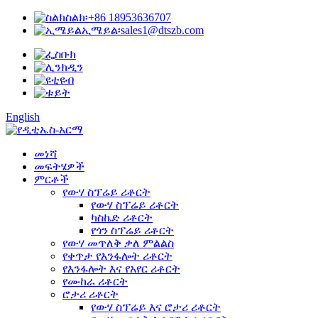
ስልክ፡
+86 18953636707
ኢሜይል፡
sales1@dtszb.com
English
መነሻ
መፍትሄዎች
ምርቶች
የውሃ ስፕሬይ ሪቶርት
የውሃ ስፕሬይ ሪቶርት
ካስኬድ ሪቶርት
የጎን ስፕሬይ ሪቶርት
የውሃ መጥለቅ ቃለ ምልልስ
የቀጥታ የእንፋሎት ሪቶርት
የእንፋሎት እና የአየር ሪቶርት
የሙከራ ሪቶርት
ሮታሪ ሪቶርት
የውሃ ስፕሬይ እና ሮታሪ ሪቶርት