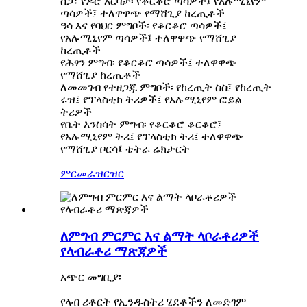
ስጋ፣ የዶሮ እርባታ፡ የቆርቆሮ ጣሳዎች፤ የአሉሚኒየም
ጣሳዎች፤ ተለዋዋጭ የማሸጊያ ከረጢቶች
ዓሳ እና የባህር ምግቦች፡ የቆርቆሮ ጣሳዎች፤
የአሉሚኒየም ጣሳዎች፤ ተለዋዋጭ የማሸጊያ
ከረጢቶች
የሕፃን ምግብ፡ የቆርቆሮ ጣሳዎች፤ ተለዋዋጭ
የማሸጊያ ከረጢቶች
ለመመገብ የተዘጋጁ ምግቦች፡ የከረጢት ስስ፤ የከረጢት
ሩዝ፤ የፕላስቲክ ትሪዎች፤ የአሉሚኒየም ፎይል
ትሪዎች
የቤት እንስሳት ምግብ፡ የቆርቆሮ ቆርቆሮ፤
የአሉሚኒየም ትሪ፤ የፕላስቲክ ትሪ፤ ተለዋዋጭ
የማሸጊያ ቦርሳ፤ ቴትራ ሬክታርት
ምርመራ
ዝርዝር
ለምግብ ምርምር እና ልማት ላቦራቶሪዎች
የላብራቶሪ ማጽጃዎች
አጭር መግቢያ፡
የላብ ሪቶርት የኢንዱስትሪ ሂደቶችን ለመድገም