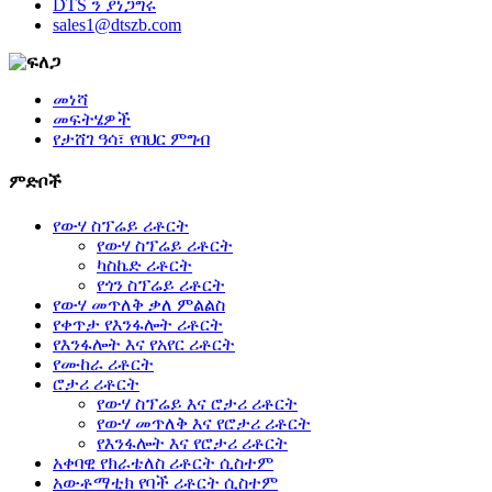
DTS ን ያነጋግሩ
sales1@dtszb.com
መነሻ
መፍትሄዎች
የታሸገ ዓሳ፣ የባህር ምግብ
ምድቦች
የውሃ ስፕሬይ ሪቶርት
የውሃ ስፕሬይ ሪቶርት
ካስኬድ ሪቶርት
የጎን ስፕሬይ ሪቶርት
የውሃ መጥለቅ ቃለ ምልልስ
የቀጥታ የእንፋሎት ሪቶርት
የእንፋሎት እና የአየር ሪቶርት
የሙከራ ሪቶርት
ሮታሪ ሪቶርት
የውሃ ስፕሬይ እና ሮታሪ ሪቶርት
የውሃ መጥለቅ እና የሮታሪ ሪቶርት
የእንፋሎት እና የሮታሪ ሪቶርት
አቀባዊ የክራቴለስ ሪቶርት ሲስተም
አውቶማቲክ የባች ሪቶርት ሲስተም