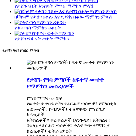
የታሸጉ የቤት እንስሳት ምግብ ማምከን ምላሽ
በቫክዩም የታሸገ በቆሎ እና የታሸገ በቆሎ ማምከን ምላሽ
የቱና ጣሳ ማምከን ሪቶርት
የታሸገ የኮኮናት ወተት ማምከን
የታሸገ ዓሳ፣ የባህር ምግብ
የታሸጉ የዓሳ ምግቦች ከፍተኛ ሙቀት
የማምከን መሳሪያዎች
የማስማማት መስክ፡
የወተት ተዋጽኦዎች፡ የቆርቆሮ ጣሳዎች፤ የፕላስቲክ
ጠርሙሶች፣ ኩባያዎች፤ ተለዋዋጭ የማሸጊያ
ከረጢቶች
አትክልቶችና ፍራፍሬዎች (እንጉዳይ፣ አትክልት፣
ባቄላ): የቆርቆሮ ጣሳዎች፤ ተለዋዋጭ የማሸጊያ
ከረጢቶች፤ ቴትራ ሪካርት