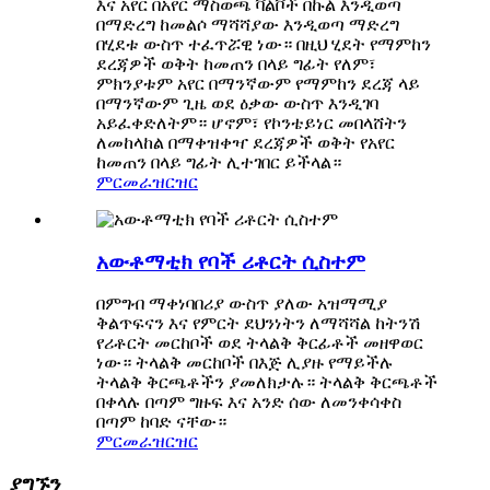
እና አየር በአየር ማስወጫ ቫልቮች በኩል እንዲወጣ
በማድረግ ከመልሶ ማሻሻያው እንዲወጣ ማድረግ
በሂደቱ ውስጥ ተፈጥሯዊ ነው። በዚህ ሂደት የማምከን
ደረጃዎች ወቅት ከመጠን በላይ ግፊት የለም፣
ምክንያቱም አየር በማንኛውም የማምከን ደረጃ ላይ
በማንኛውም ጊዜ ወደ ዕቃው ውስጥ እንዲገባ
አይፈቀድለትም። ሆኖም፣ የኮንቴይነር መበላሸትን
ለመከላከል በማቀዝቀዣ ደረጃዎች ወቅት የአየር
ከመጠን በላይ ግፊት ሊተገበር ይችላል።
ምርመራ
ዝርዝር
አውቶማቲክ የባች ሪቶርት ሲስተም
በምግብ ማቀነባበሪያ ውስጥ ያለው አዝማሚያ
ቅልጥፍናን እና የምርት ደህንነትን ለማሻሻል ከትንሽ
የሪቶርት መርከቦች ወደ ትላልቅ ቅርፊቶች መዘዋወር
ነው። ትላልቅ መርከቦች በእጅ ሊያዙ የማይችሉ
ትላልቅ ቅርጫቶችን ያመለክታሉ። ትላልቅ ቅርጫቶች
በቀላሉ በጣም ግዙፍ እና አንድ ሰው ለመንቀሳቀስ
በጣም ከባድ ናቸው።
ምርመራ
ዝርዝር
ያግኙን