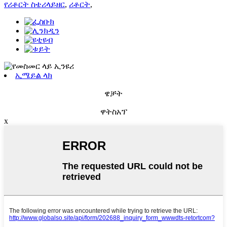
የሪቶርት ስቴሪላይዘር
,
ሪቶርት
,
ኢሜይል ላክ
ዌቻት
ዋትስአፕ
x