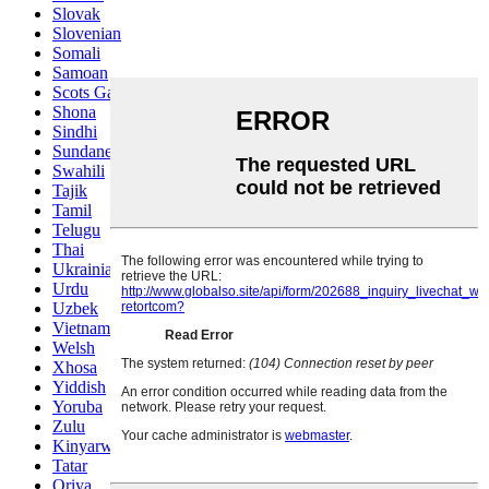
Slovak
Slovenian
Somali
Samoan
Scots Gaelic
Shona
Sindhi
Sundanese
Swahili
Tajik
Tamil
Telugu
Thai
Ukrainian
Urdu
Uzbek
Vietnamese
Welsh
Xhosa
Yiddish
Yoruba
Zulu
Kinyarwanda
Tatar
Oriya