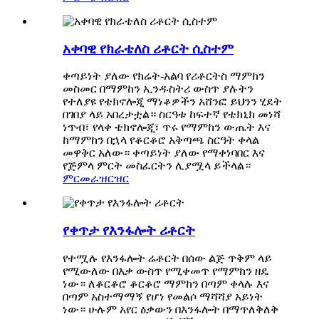
አቀባዊ የክራቴለስ ሪቶርት ሲስተም
ቀጣይነት ያለው የክሬት-አልባ የሪቶርትስ ማምከን
መስመር በማምከን ኢንዱስትሪ ውስጥ ያሉትን
የተለያዩ የቴክኖሎጂ ማነቆዎችን አሸንፎ ይህንን ሂደት
በገበያ ላይ አበረታቷል። ስርዓቱ ከፍተኛ የቴክኒክ መነሻ
ነጥብ፣ የላቀ ቴክኖሎጂ፣ ጥሩ የማምከን ውጤት እና
ከማምከን በኋላ የቆርቆሮ አቅጣጫ ስርዓት ቀላል
መዋቅር አለው። ቀጣይነት ያለው የማቀነባበር እና
የጅምላ ምርት መስፈርትን ሊያሟላ ይችላል።
ምርመራ
ዝርዝር
የቀጥታ የእንፋሎት ሪቶርት
የተሟሉ የእንፋሎት ሬቶርት በሰው ልጅ ጥቅም ላይ
የሚውለው በእቃ ውስጥ የሚቀመጥ የማምከን ዘዴ
ነው። ለቆርቆሮ ቆርቆሮ ማምከን በጣም ቀላሉ እና
በጣም አስተማማኝ የሆነ የመልሶ ማሻሻያ አይነት
ነው። ሁሉም አየር ዕቃውን በእንፋሎት በማጥለቅለቅ