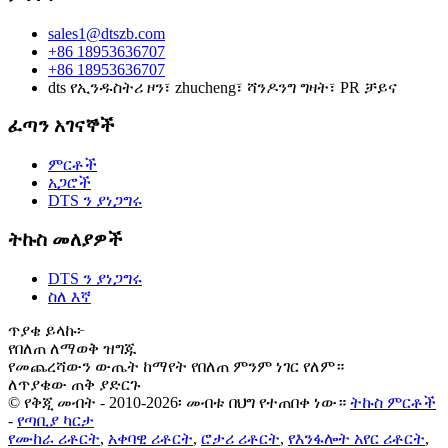
sales1@dtszb.com
+86 18953636707
+86 18953636707
dts የኢንዱስትሪ ዞን፣ zhucheng፣ ሻንዶንግ ግዛት፣ PR ቻይና
ፈጣን አገናኞች
ምርቶች
አጋሮች
DTS ን ያነጋግሩ
ትኩስ መለያዎች
DTS ን ያነጋግሩ
ስለ እኛ
ጥያቄ ይላኩ፦
የበለጠ ለማወቅ ዝግጁ
የመጨረሻውን ውጤት ከማየት የበለጠ ምንም ነገር የለም።
ለጥያቄው ጠቅ ያድርጉ
© የቅጂ መብት - 2010-2026፡ መብቱ በህግ የተጠበቀ ነው።
ትኩስ ምርቶች
-
የጣቢያ ካርታ
የሙከራ ሪቶርት
,
አቀባዊ ሪቶርት
,
ሮታሪ ሪቶርት
,
የእንፋሎት አየር ሪቶርት
,