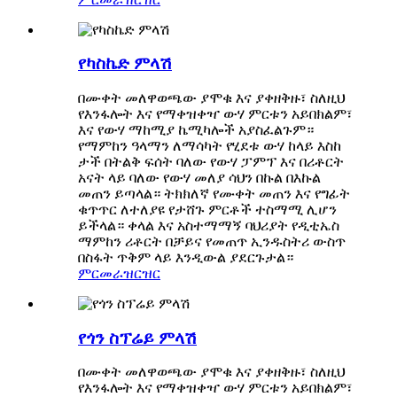
የካስኬድ ምላሽ
በሙቀት መለዋወጫው ያሞቁ እና ያቀዘቅዙ፣ ስለዚህ
የእንፋሎት እና የማቀዝቀዣ ውሃ ምርቱን አይበክልም፣
እና የውሃ ማከሚያ ኬሚካሎች አያስፈልጉም።
የማምከን ዓላማን ለማሳካት የሂደቱ ውሃ ከላይ እስከ
ታች በትልቅ ፍሰት ባለው የውሃ ፓምፕ እና በሪቶርት
አናት ላይ ባለው የውሃ መለያ ሳህን በኩል በእኩል
መጠን ይጣላል። ትክክለኛ የሙቀት መጠን እና የግፊት
ቁጥጥር ለተለያዩ የታሸጉ ምርቶች ተስማሚ ሊሆን
ይችላል። ቀላል እና አስተማማኝ ባህሪያት የዲቲኤስ
ማምከን ሪቶርት በቻይና የመጠጥ ኢንዱስትሪ ውስጥ
በስፋት ጥቅም ላይ እንዲውል ያደርጉታል።
ምርመራ
ዝርዝር
የጎን ስፕሬይ ምላሽ
በሙቀት መለዋወጫው ያሞቁ እና ያቀዘቅዙ፣ ስለዚህ
የእንፋሎት እና የማቀዝቀዣ ውሃ ምርቱን አይበክልም፣