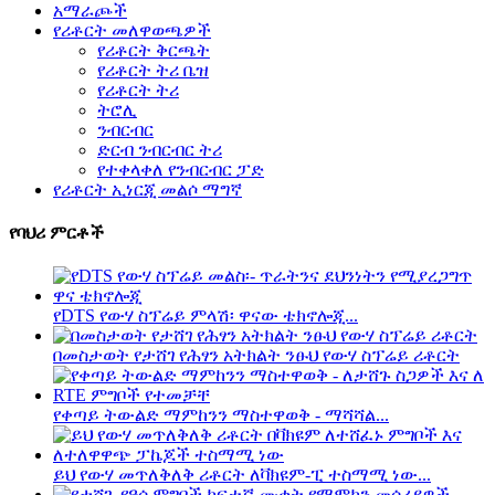
አማራጮች
የሪቶርት መለዋወጫዎች
የሪቶርት ቅርጫት
የሪቶርት ትሪ ቤዝ
የሪቶርት ትሪ
ትሮሊ
ንብርብር
ድርብ ንብርብር ትሪ
የተቀላቀለ የንብርብር ፓድ
የሪቶርት ኢነርጂ መልሶ ማግኛ
የባህሪ ምርቶች
የDTS የውሃ ስፕሬይ ምላሽ፡ ዋናው ቴክኖሎጂ...
በመስታወት የታሸገ የሕፃን አትክልት ንፁህ የውሃ ስፕሬይ ሪቶርት
የቀጣይ ትውልድ ማምከንን ማስተዋወቅ - ማሻሻል...
ይህ የውሃ መጥለቅለቅ ሪቶርት ለቫክዩም-ፒ ተስማሚ ነው...