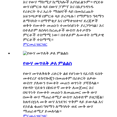
እና የውሃ ማከሚያ ኬሚካሎች አያስፈልጉም። የሂደቱ
ውሃ በምርቱ ላይ በውሃ ፓምፕ እና በእያንዳንዱ
የሪቶርት ትሪ አራት ማዕዘኖች ላይ በመሰራጨት
አፍንጫዎቹ በምርቱ ላይ ይረጫሉ፣ የማምከን ዓላማን
ለማሳካት። በማሞቂያ እና በማቀዝቀዣ ደረጃዎች
ወቅት የሙቀት መጠኑን ተመሳሳይነት ያረጋግጣል፣ እና
በተለይም ለስላሳ ከረጢቶች ውስጥ ለተታሸጉ
ምርቶች ተስማሚ ነው፣ በተለይም ለሙቀት ስሜታዊ
ምርቶች ተስማሚ።
ምርመራ
ዝርዝር
የውሃ መጥለቅ ቃለ ምልልስ
የውሃ መጥለቅለቅ ሪቶርት ልዩ የሆነውን የፈሳሽ ፍሰት
መቀየሪያ ቴክኖሎጂን በመጠቀም በሪቶርት ዕቃው
ውስጥ ያለውን የሙቀት መጠን ወጥነት ያሻሽላል።
የጽዳት ሂደቱን በከፍተኛ ሙቀት ለመጀመር እና
በፍጥነት የሙቀት መጠኑን ለመጨመር ሙቅ ውሃ
በሙቅ ውሃ ማጠራቀሚያ ውስጥ አስቀድሞ ይዘጋጃል፣
ከጸዳ በኋላ ሙቅ ውሃ እንደገና ጥቅም ላይ ይውላል እና
የኃይል ቁጠባ ዓላማን ለማሳካት ወደ ሙቅ ውሃ
ማጠራቀሚያ ይመለሳል።
ምርመራ
ዝርዝር