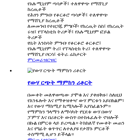
የአሉሚኒየም ጣሳዎች፤ ተለዋዋጭ የማሸጊያ
ከረጢቶች
የሕፃን ምግብ፡ የቆርቆሮ ጣሳዎች፤ ተለዋዋጭ
የማሸጊያ ከረጢቶች
ለመመገብ የተዘጋጁ ምግቦች፡ የከረጢት ስስ፤ የከረጢት
ሩዝ፤ የፕላስቲክ ትሪዎች፤ የአሉሚኒየም ፎይል
ትሪዎች
የቤት እንስሳት ምግብ፡ የቆርቆሮ ቆርቆሮ፤
የአሉሚኒየም ትሪ፤ የፕላስቲክ ትሪ፤ ተለዋዋጭ
የማሸጊያ ቦርሳ፤ ቴትራ ሬክታርት
ምርመራ
ዝርዝር
የውሃ ርጭት ማምከን ሪቶርት
በሙቀት መለዋወጫው ያሞቁ እና ያቀዘቅዙ፣ ስለዚህ
የእንፋሎት እና የማቀዝቀዣ ውሃ ምርቱን አይበክልም፣
እና የውሃ ማከሚያ ኬሚካሎች አያስፈልጉም።
የማምከን ዓላማን ለማሳካት የሂደቱ ውሃ በውሃ
ፓምፕ እና በሪቶርት ውስጥ በተከፋፈሉት ኖዝሎች
በኩል በምርቱ ላይ ይረጫል። ትክክለኛ የሙቀት መጠን
እና የግፊት ቁጥጥር ለተለያዩ የታሸጉ ምርቶች
ተስማሚ ሊሆን ይችላል።
ምርመራ
ዝርዝር