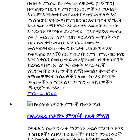
በብቃት የሚሰራ የሙቀት መለዋወጫ (ማምከን)
በመጠቀም በርካታ የማምከን ዘዴዎችን ያዋህዳል፤
እነሱም እንፋሎት፣ መርጨት፣ የውሃ መጥለቅ እና
ማሽከርከር ናቸው። በማሽከርከር እና በከፍተኛ ግፊት
እንፋሎት አማካኝነት እኩል የሆነ የሙቀት ስርጭት
እና ፈጣን ማሞቂያ ያረጋግጣል። በአቶሚድድ የተሰራ
የውሃ መርጨት እና የሚዘዋወር ፈሳሽ መጥለቅ ወጥ
የሆነ የሙቀት መጠን ይሰጣሉ። የሙቀት
መለዋወጫው ሙቀትን በብቃት ይለውጣል እና
ይቆጣጠራል፣ የF0 እሴት ስርዓት ደግሞ የማይክሮባላዊ
እንቅስቃሴን በመከታተል መረጃን ወደ ክትትል ስርዓት
ይልካል። በምርት ልማት ወቅት ኦፕሬተሮች
የኢንዱስትሪ ሁኔታዎችን ለማስመሰል፣ ቀመሮችን
ለማመቻቸት፣ ኪሳራዎችን ለመቀነስ እና የምርት
ውጤቶችን ለማሻሻል የማምከን መለኪያዎችን
ማዘጋጀት ይችላሉ።
ምርመራ
ዝርዝር
በፍራፍሬ የታሸጉ ምግቦች የጸዳ ምላሽ
የዲቲኤስ የውሃ ርጭት ማምከን መልሶ ማምከን እንደ
ፕላስቲኮች፣ ለስላሳ ከረጢቶች፣ የብረት ኮንቴይነሮች
እና የመስታወት ጠርሙሶች ላሉ ​​ከፍተኛ ሙቀት