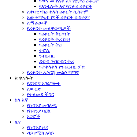
የውሃ መጥለቅ እና የሮታሪ ሪቶርት
የእንፋሎት እና የሮታሪ ሪቶርት
አቀባዊ የክራቴለስ ሪቶርት ሲስተም
አውቶማቲክ የባች ሪቶርት ሲስተም
አማራጮች
የሪቶርት መለዋወጫዎች
የሪቶርት ቅርጫት
የሪቶርት ትሪ ቤዝ
የሪቶርት ትሪ
ትሮሊ
ንብርብር
ድርብ ንብርብር ትሪ
የተቀላቀለ የንብርብር ፓድ
የሪቶርት ኢነርጂ መልሶ ማግኛ
አገልግሎት
የደንበኛ አገልግሎት
አውርድ
የተለመደ ችግር
ስለ እኛ
የኩባንያ መገለጫ
የኩባንያ ባህል
አጋሮች
ዜና
የኩባንያ ዜና
ዳይናሚክ አሳይ