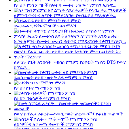
የታሸጉ የዓሳ ምግቦች ከፍተኛ ሙቀት ያለው ማምከን ኢኩዊ...
ለምግብ ጥናትና ልማት የሚያገለግሉ የላብራቶሪ ማጽጃዎች...
በፍራፍሬ የታሸጉ ምግቦች የጸዳ ምላሽ
ኢንተለጀንት የሙቀት መጠን ቁጥጥር የሚደረግበት የታሸገ ማጽጃ...
ለታሸጉ የቤት እንስሳት መክሰስ የሚሆን የሪቶርት ማሽን DTS የውሃ
ስፕሬይ...
በመስታወት የታሸገ ወተት ላይ የማምከን ምላሽ
የታሸገ የቡና ማምከን ምላሽ
የታሸጉ ባቄላዎች የማምከን ምላሽ
የውሃ ስፕሬይ ሪቶርት—የመስታወት ጠርሙሶች፤ የቶኒክ መጠጦች
ለስጎዎችና ለቅመማ ቅመሞች የማምከን ምላሽ