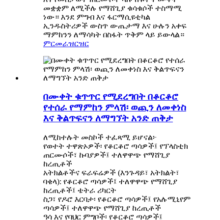
መቋቋም ለሚችሉ የማሸጊያ ቁሳቁሶች ተስማሚ
ነው። እንደ ምግብ እና ፋርማሲዩቲካል
ኢንዱስትሪዎች ውስጥ ውጤታማ እና ሁሉን አቀፍ
ማምከንን ለማሳካት በስፋት ጥቅም ላይ ይውላል።
ምርመራ
ዝርዝር
በሙቀት ቁጥጥር የሚደረግበት በቆርቆሮ
የተሰራ የማምከን ምላሽ፡ ወጪን ለመቀነስ
እና ቅልጥፍናን ለማግኘት አንድ ጠቅታ
ለሚከተሉት መስኮች ተፈጻሚ ይሆናል፦
የወተት ተዋጽኦዎች፡ የቆርቆሮ ጣሳዎች፤ የፕላስቲክ
ጠርሙሶች፣ ኩባያዎች፤ ተለዋዋጭ የማሸጊያ
ከረጢቶች
አትክልቶችና ፍራፍሬዎች (እንጉዳይ፣ አትክልት፣
ባቄላ): የቆርቆሮ ጣሳዎች፤ ተለዋዋጭ የማሸጊያ
ከረጢቶች፤ ቴትራ ሪካርት
ስጋ፣ የዶሮ እርባታ፡ የቆርቆሮ ጣሳዎች፤ የአሉሚኒየም
ጣሳዎች፤ ተለዋዋጭ የማሸጊያ ከረጢቶች
ዓሳ እና የባህር ምግቦች፡ የቆርቆሮ ጣሳዎች፤