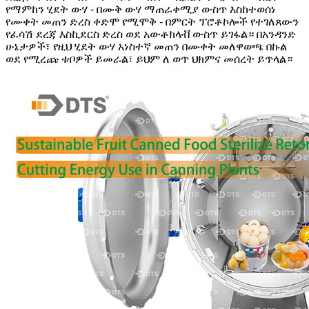
የማምከን ሂደት ውሃ - በሙቅ ውሃ ማጠራቀሚያ ውስጥ እስከተወሰነ
የሙቀት መጠን ድረስ ቀድሞ የሚሞቅ - በምርት ፕሮቶኮሎች የተገለጸውን
የፈሳሽ ደረጃ እስኪደርስ ድረስ ወደ አውቶክላቭ ውስጥ ይገፋል። በአንዳንድ
ሁኔታዎች፣ የዚህ ሂደት ውሃ አነስተኛ መጠን በሙቀት መለዋወጫ በኩል
ወደ የሚረጩ ቱቦዎች ይመራል፣ ይህም ለ ወጥ ህክምና መሰረት ይጥላል።