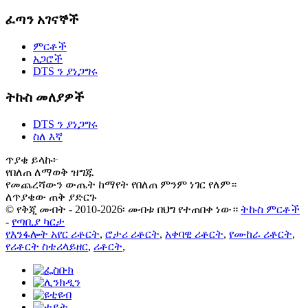
ፈጣን አገናኞች
ምርቶች
አጋሮች
DTS ን ያነጋግሩ
ትኩስ መለያዎች
DTS ን ያነጋግሩ
ስለ እኛ
ጥያቄ ይላኩ፦
የበለጠ ለማወቅ ዝግጁ
የመጨረሻውን ውጤት ከማየት የበለጠ ምንም ነገር የለም።
ለጥያቄው ጠቅ ያድርጉ
© የቅጂ መብት - 2010-2026፡ መብቱ በህግ የተጠበቀ ነው።
ትኩስ ምርቶች
-
የጣቢያ ካርታ
የእንፋሎት አየር ሪቶርት
,
ሮታሪ ሪቶርት
,
አቀባዊ ሪቶርት
,
የሙከራ ሪቶርት
,
የሪቶርት ስቴሪላይዘር
,
ሪቶርት
,