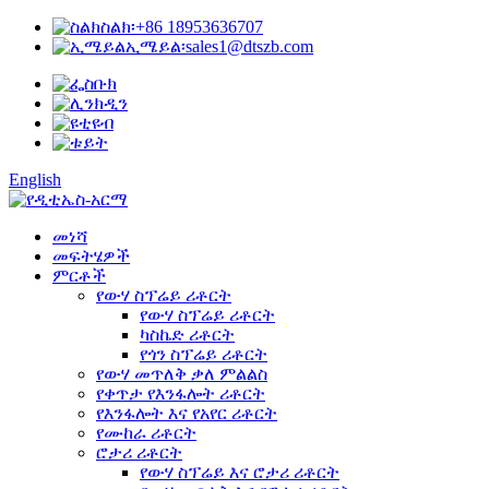
ስልክ፡
+86 18953636707
ኢሜይል፡
sales1@dtszb.com
English
መነሻ
መፍትሄዎች
ምርቶች
የውሃ ስፕሬይ ሪቶርት
የውሃ ስፕሬይ ሪቶርት
ካስኬድ ሪቶርት
የጎን ስፕሬይ ሪቶርት
የውሃ መጥለቅ ቃለ ምልልስ
የቀጥታ የእንፋሎት ሪቶርት
የእንፋሎት እና የአየር ሪቶርት
የሙከራ ሪቶርት
ሮታሪ ሪቶርት
የውሃ ስፕሬይ እና ሮታሪ ሪቶርት