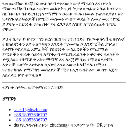
የመጨረሻው ደረጃ ከአውቶክላቭ የቀረውን ውሃ ማፍሰስ እና በጭስ
ማውጫ ቫልቭ በኩል ግፊትን መልቀቅን ያካትታል። ግፊቱ እኩል ከሆነ እና
ስርዓቱ ባዶ ከተደረገ በኋላ የማምከን ዑደቱ ሙሉ በሙሉ ይጠናቀቃል፣ እና
የታሸጉ ፍራፍሬዎች በምርት መስመሩ ውስጥ ወደፊት ለመራመድ ዝግጁ
ይሆናሉ - ደህንነቱ የተጠበቀ፣ የተረጋጋ እና ለገበያ ለማሰራጨት ዝግጁ
ናቸው።
ይህ ተከታታይ ሆኖም ግን እርስ በርስ የተያያዘ ሂደት የአውቶክላቭ ቴክኖሎጂ
ትክክለኛነትን እና ቅልጥፍናን እንዴት ማመጣጠን እንደሚችል ያጎላል፣
የታሸጉ የፍራፍሬ አምራቾች የደህንነት መስፈርቶችን የሚያሟሉ
ምርቶችን ጥራት ሳይጎዳ ለማቅረብ የሚያስፈልጉትን ዋና ዋና ፍላጎቶች
ያሟላል። የሸማቾች አስተማማኝ እና ለረጅም ጊዜ የሚቆዩ የታሸጉ
እቃዎች ፍላጎት እየቀጠለ ሲሄድ፣ እንደ አውቶክላቭ ያሉ በሚገባ
የተስተካከሉ የማምከን መሳሪያዎች ሚና በኢንዱስትሪው ውስጥ እጅግ
አስፈላጊ ሆኖ ቀጥሏል።
የፖስታ ሰዓት፡- ሴፕቴምበር 27-2025
ያግኙን
sales1@dtszb.com
+86 18953636707
+86 18953636707
dts የኢንዱስትሪ ዞን፣ zhucheng፣ ሻንዶንግ ግዛት፣ PR ቻይና