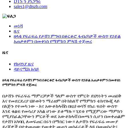
DTS ን ያነጋግሩ
sales1@dtszb.com
መነሻ
ዜና
ዘላቂ የፍራፍሬ የታሸገ ምግብ በቆርቆሮ ፋብሪካዎች ውስጥ የኃይል
አጠቃቀምን በመቀነስ የማምከን ምላሽ ተጀመረ
ዜና
የኩባንያ ዜና
ዳይናሚክ አሳይ
ዘላቂ የፍራፍሬ የታሸገ ምግብ በቆርቆሮ ፋብሪካዎች ውስጥ የኃይል አጠቃቀምን በመቀነስ
የማምከን ምላሽ ተጀመረ
በታሸጉ የፍራፍሬ ማምረቻዎች ዓለም ውስጥ የምርት ደህንነትን መጠበቅ
እና የመደርደሪያ ህይወትን ማራዘም በትክክለኛ የማምከን ቴክኖሎጂ ላይ
በእጅጉ የተመካ ነው - እና አውቶክላቭስ በዚህ ወሳኝ የስራ ፍሰት ውስጥ
እንደ ቁልፍ የመሳሪያ አካል ሆነው ይቆማሉ። ሂደቱ የሚጀምረው ማምከን
የሚያስፈልጋቸውን ምርቶች ወደ አውቶክላቭ በመጫን ሲሆን በመቀጠልም
የታሸገ አካባቢ ለመፍጠር በሩን በማሰር ነው። ለታሸጉ የፍራፍሬ መሙያ
ደረጃዎች በተቀመጠው የሙቀት መጠን መስፈርቶች ላይ በመመስረት፣