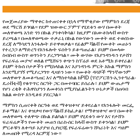
የመጀመሪያው ማዋቀር ከተጠናቀቀ በኋላ የማሞቂያው የማምከን ደረጃ
ወደ ማርሽ ይገባል። የደም ዝውውር ፓምፕ የሂደቱን ውሃ በሙቀት
መለዋወጫ አንድ ጎን በኩል ያንቀሳቅሳል፣ ከዚያም በአውቶክላቭ ውስጥ
ይረጫል። በመለዋወጫው ተቃራኒ በኩል የውሃውን ሙቀት ወደ ተወሰነው
ደረጃ ለማሳደግ እንፋሎት ይተዋወቃል። የፊልም ቫልቭ የሙቀት መጠኑን
የተረጋጋ ለማድረግ የእንፋሎት ፍሰትን ይቆጣጠራል፣ ይህም በመላው
ስብስብ ውስጥ ወጥነትን ያረጋግጣል። ሙቅ ውሃው የእያንዳንዱን የታሸገ
የፍራፍሬ መያዣ ወለል የሚሸፍን ቀጭን ስፕሬይ ወደ አቶሚክ ይቀየራል፣
ይህም ትኩስ ቦታዎችን የሚከላከል እና እያንዳንዱ ምርት እኩል ማምከን
እንደሚያገኝ የሚያረጋግጥ ዲዛይን ነው። የሙቀት ዳሳሾች ማንኛውንም
መለዋወጥ ለመቆጣጠር እና ለማስተካከል ከPID (ፕሮፖርሽን-ኢንተግራል-
ዴሪቭቲቭ) የቁጥጥር ስርዓት ጋር በመተባበር ይሰራሉ፣ ይህም ውጤታማ
የሆነ ረቂቅ ተሕዋስያንን ለመቀነስ የሚያስፈልጉትን ሁኔታዎች በጠባብ
ክልል ውስጥ እንዲቆዩ ያደርጋል።
ማምከን ሲጠናቀቅ ስርዓቱ ወደ ማቀዝቀዣ ይቀየራል። የእንፋሎት መርፌ
ይቆማል፣ እና ቀዝቃዛ የውሃ ቫልቭ ይከፈታል፣ የማቀዝቀዣ ውሃ በሙቀት
መለዋወጫ ተለዋጭ በኩል ይልካል። ይህም የሂደቱን ውሃ እና የታሸጉ
ፍራፍሬዎችን የሙቀት መጠን በራስ-ሰር ክላቭ ውስጥ ይቀንሳል፣ ይህም
ምርቶቹን ለቀጣይ አያያዝ ሲያዘጋጁ የፍራፍሬውን ሸካራነት እና ጣዕም
ለመጠበቅ የሚረዳ እርምጃ ነው።