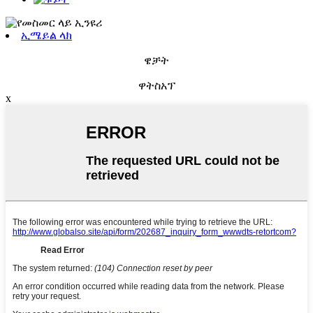
ኢሜይል ላክ
ዌቻት
ዋትስአፕ
x