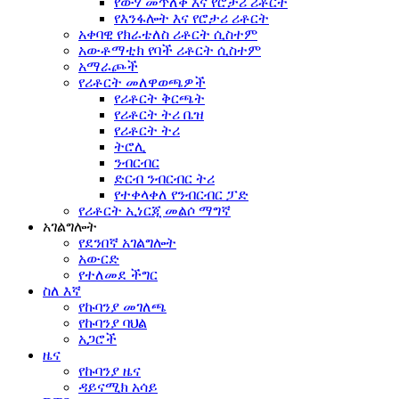
የውሃ መጥለቅ እና የሮታሪ ሪቶርት
የእንፋሎት እና የሮታሪ ሪቶርት
አቀባዊ የክራቴለስ ሪቶርት ሲስተም
አውቶማቲክ የባች ሪቶርት ሲስተም
አማራጮች
የሪቶርት መለዋወጫዎች
የሪቶርት ቅርጫት
የሪቶርት ትሪ ቤዝ
የሪቶርት ትሪ
ትሮሊ
ንብርብር
ድርብ ንብርብር ትሪ
የተቀላቀለ የንብርብር ፓድ
የሪቶርት ኢነርጂ መልሶ ማግኛ
አገልግሎት
የደንበኛ አገልግሎት
አውርድ
የተለመደ ችግር
ስለ እኛ
የኩባንያ መገለጫ
የኩባንያ ባህል
አጋሮች
ዜና
የኩባንያ ዜና
ዳይናሚክ አሳይ