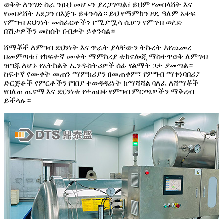
ወቅት ለንግድ ስራ ንፁህ መሆኑን ያረጋግጣል፣ ይህም የመበላሸት እና
የመበላሸት አደጋን በእጅጉ ይቀንሳል። ይህ የማምከን ዘዴ ዓለም አቀፍ
የምግብ ደህንነት መስፈርቶችን የሚያሟላ ሲሆን የምግብ ወለድ
በሽታዎችን መከሰት በብቃት ይቀንሳል።
ሸማቾች ለምግብ ደህንነት እና ጥራት ያላቸውን ትኩረት እየጨመረ
በመምጣቱ፣ የከፍተኛ ሙቀት ማምከሪያ ቴክኖሎጂ ማስተዋወቅ ለምግብ
ዝግጁ ለሆኑ የአትክልት ኢንዱስትሪዎች ሰፊ የልማት ቦታ ያመጣል።
ከፍተኛ የሙቀት መጠን ማምከሪያን በመጠቀም፣ የምግብ ማቀነባበሪያ
ድርጅቶች የምርቶችን የገበያ ተወዳዳሪነት ከማሻሻል ባለፈ ለሸማቾች
የበለጠ ጤናማ እና ደህንነቱ የተጠበቀ የምግብ ምርጫዎችን ማቅረብ
ይችላሉ።