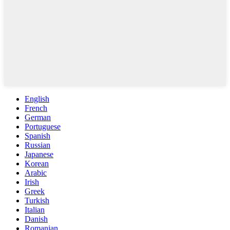
English
French
German
Portuguese
Spanish
Russian
Japanese
Korean
Arabic
Irish
Greek
Turkish
Italian
Danish
Romanian