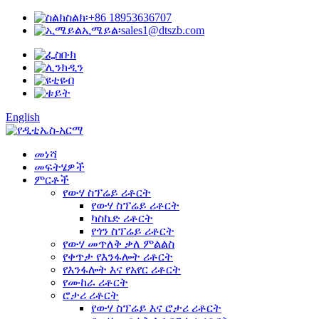
ስልክ፡
+86 18953636707
ኢሜይል፡
sales1@dtszb.com
English
መነሻ
መፍትሄዎች
ምርቶች
የውሃ ስፕሬይ ሪቶርት
የውሃ ስፕሬይ ሪቶርት
ካስኬድ ሪቶርት
የጎን ስፕሬይ ሪቶርት
የውሃ መጥለቅ ቃለ ምልልስ
የቀጥታ የእንፋሎት ሪቶርት
የእንፋሎት እና የአየር ሪቶርት
የሙከራ ሪቶርት
ሮታሪ ሪቶርት
የውሃ ስፕሬይ እና ሮታሪ ሪቶርት