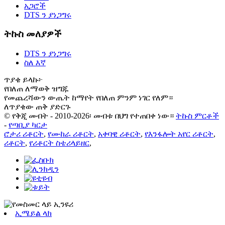
አጋሮች
DTS ን ያነጋግሩ
ትኩስ መለያዎች
DTS ን ያነጋግሩ
ስለ እኛ
ጥያቄ ይላኩ፦
የበለጠ ለማወቅ ዝግጁ
የመጨረሻውን ውጤት ከማየት የበለጠ ምንም ነገር የለም።
ለጥያቄው ጠቅ ያድርጉ
© የቅጂ መብት - 2010-2026፡ መብቱ በህግ የተጠበቀ ነው።
ትኩስ ምርቶች
-
የጣቢያ ካርታ
ሮታሪ ሪቶርት
,
የሙከራ ሪቶርት
,
አቀባዊ ሪቶርት
,
የእንፋሎት አየር ሪቶርት
,
ሪቶርት
,
የሪቶርት ስቴሪላይዘር
,
ኢሜይል ላክ