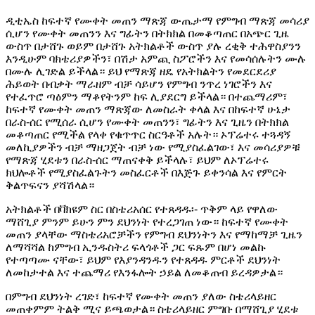
ዲቲኤስ ከፍተኛ የሙቀት መጠን ማጽጃ ውጤታማ የምግብ ማጽጃ መሳሪያ
ሲሆን የሙቀት መጠንን እና ግፊትን በትክክል በመቆጣጠር በአጭር ጊዜ
ውስጥ በታሸጉ ወይም በታሸጉ አትክልቶች ውስጥ ያሉ ረቂቅ ተሕዋስያንን
እንዲሁም ባክቴሪያዎችን፣ በሽታ አምጪ ስፖሮችን እና የመሳሰሉትን ሙሉ
በሙሉ ሊገድል ይችላል። ይህ የማጽጃ ዘዴ የአትክልትን የመደርደሪያ
ሕይወት በብቃት ማራዘም ብቻ ሳይሆን የምግብ ንጥረ ነገሮችን እና
የተፈጥሮ ጣዕምን ማቆየትንም ከፍ ሊያደርግ ይችላል። በተጨማሪም፣
ከፍተኛ የሙቀት መጠን ማጽጃው ለመስራት ቀላል እና በከፍተኛ ሁኔታ
በራስ-ሰር የሚሰራ ሲሆን የሙቀት መጠንን፣ ግፊትን እና ጊዜን በትክክል
መቆጣጠር የሚችል የላቀ የቁጥጥር ስርዓቶች አሉት። ኦፕሬተሩ ተጓዳኝ
መለኪያዎችን ብቻ ማዘጋጀት ብቻ ነው የሚያስፈልገው፣ እና መሳሪያዎቹ
የማጽጃ ሂደቱን በራስ-ሰር ማጠናቀቅ ይችላሉ፣ ይህም ለኦፕሬተሩ
ክህሎቶች የሚያስፈልጉትን መስፈርቶች በእጅጉ ይቀንሳል እና የምርት
ቅልጥፍናን ያሻሽላል።
አትክልቶች በቫክዩም ስር በስቴሪአሰር የተጸዳዱ፡- ጥቅም ላይ የዋለው
ማሸጊያ ምንም ይሁን ምን ደህንነት የተረጋገጠ ነው። ከፍተኛ የሙቀት
መጠን ያላቸው ማስቴሪአሮቻችን የምግብ ደህንነትን እና የማከማቻ ጊዜን
ለማሻሻል ከምግብ ኢንዱስትሪ ፍላጎቶች ጋር ፍጹም በሆነ መልኩ
የተጣጣሙ ናቸው፣ ይህም የእያንዳንዱን የተጸዳዱ ምርቶች ደህንነት
ለመከታተል እና ተጨማሪ የእንፋሎት ኃይል ለመቆጠብ ይረዳዎታል።
በምግብ ደህንነት ረገድ፣ ከፍተኛ የሙቀት መጠን ያለው ስቴሪላይዘር
መጠቀምም ትልቅ ሚና ይጫወታል። ስቴሪላይዘር ምግቡ በማሸጊያ ሂደቱ