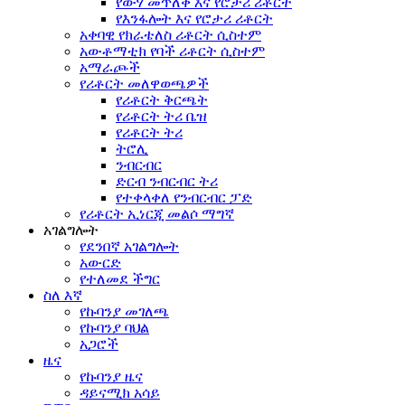
የውሃ መጥለቅ እና የሮታሪ ሪቶርት
የእንፋሎት እና የሮታሪ ሪቶርት
አቀባዊ የክራቴለስ ሪቶርት ሲስተም
አውቶማቲክ የባች ሪቶርት ሲስተም
አማራጮች
የሪቶርት መለዋወጫዎች
የሪቶርት ቅርጫት
የሪቶርት ትሪ ቤዝ
የሪቶርት ትሪ
ትሮሊ
ንብርብር
ድርብ ንብርብር ትሪ
የተቀላቀለ የንብርብር ፓድ
የሪቶርት ኢነርጂ መልሶ ማግኛ
አገልግሎት
የደንበኛ አገልግሎት
አውርድ
የተለመደ ችግር
ስለ እኛ
የኩባንያ መገለጫ
የኩባንያ ባህል
አጋሮች
ዜና
የኩባንያ ዜና
ዳይናሚክ አሳይ