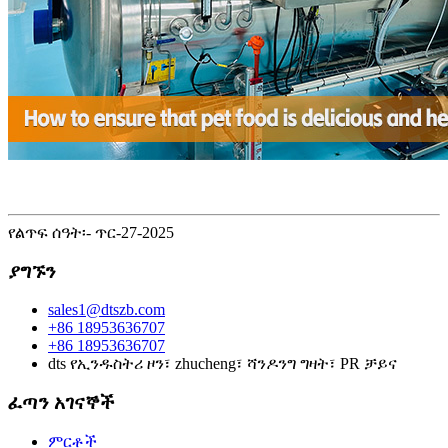
የልጥፍ ሰዓት፡- ጥር-27-2025
ያግኙን
sales1@dtszb.com
+86 18953636707
+86 18953636707
dts የኢንዱስትሪ ዞን፣ zhucheng፣ ሻንዶንግ ግዛት፣ PR ቻይና
ፈጣን አገናኞች
ምርቶች