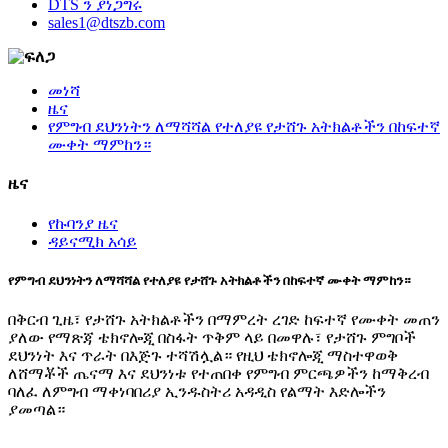
DTS ን ያነጋግሩ
sales1@dtszb.com
መነሻ
ዜና
የምግብ ደህንነትን ለማሻሻል የተለያዩ የታሸጉ አትክልቶችን በከፍተኛ
ሙቀት ማምከን።
ዜና
የኩባንያ ዜና
ዳይናሚክ አሳይ
የምግብ ደህንነትን ለማሻሻል የተለያዩ የታሸጉ አትክልቶችን በከፍተኛ ሙቀት ማምከን።
በቅርብ ጊዜ፣ የታሸጉ አትክልቶችን በማምረት ረገድ ከፍተኛ የሙቀት መጠን
ያለው የማጽጃ ቴክኖሎጂ በስፋት ጥቅም ላይ በመዋሉ፣ የታሸጉ ምግቦች
ደህንነት እና ጥራት በእጅጉ ተሻሽሏል። የዚህ ቴክኖሎጂ ማስተዋወቅ
ለሸማቾች ጤናማ እና ደህንነቱ የተጠበቀ የምግብ ምርጫዎችን ከማቅረብ
ባለፈ ለምግብ ማቀነባበሪያ ኢንዱስትሪ አዳዲስ የልማት እድሎችን
ያመጣል።