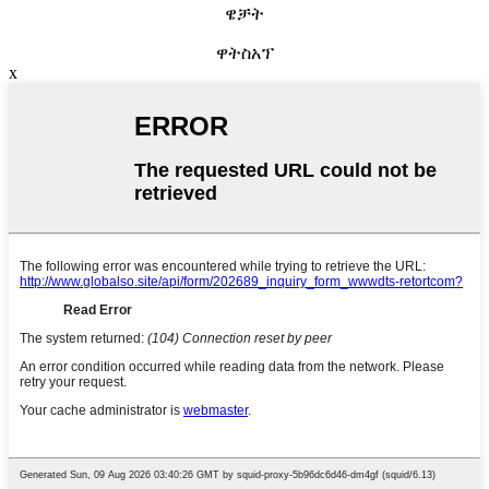
ዌቻት
ዋትስአፕ
x