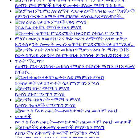
የታሸጉ የዓሳ ምግቦች ከፍተኛ ሙቀት ያለው ማምከን ኢኩዊ...
ለምግብ ጥናትና ልማት የሚያገለግሉ የላብራቶሪ ማጽጃዎች...
በፍራፍሬ የታሸጉ ምግቦች የጸዳ ምላሽ
ኢንተለጀንት የሙቀት መጠን ቁጥጥር የሚደረግበት የታሸገ ማጽጃ...
ለታሸጉ የቤት እንስሳት መክሰስ የሚሆን የሪቶርት ማሽን DTS የውሃ
ስፕሬይ...
በመስታወት የታሸገ ወተት ላይ የማምከን ምላሽ
የታሸገ የቡና ማምከን ምላሽ
የታሸጉ ባቄላዎች የማምከን ምላሽ
የውሃ ስፕሬይ ሪቶርት—የመስታወት ጠርሙሶች፤ የቶኒክ መጠጦች
ለስጎዎችና ለቅመማ ቅመሞች የማምከን ምላሽ