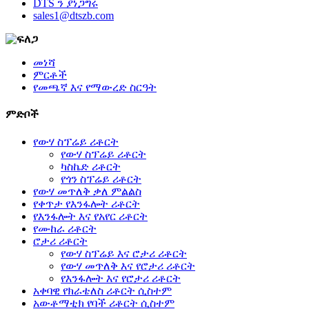
DTS ን ያነጋግሩ
sales1@dtszb.com
መነሻ
ምርቶች
የመጫኛ እና የማውረድ ስርዓት
ምድቦች
የውሃ ስፕሬይ ሪቶርት
የውሃ ስፕሬይ ሪቶርት
ካስኬድ ሪቶርት
የጎን ስፕሬይ ሪቶርት
የውሃ መጥለቅ ቃለ ምልልስ
የቀጥታ የእንፋሎት ሪቶርት
የእንፋሎት እና የአየር ሪቶርት
የሙከራ ሪቶርት
ሮታሪ ሪቶርት
የውሃ ስፕሬይ እና ሮታሪ ሪቶርት
የውሃ መጥለቅ እና የሮታሪ ሪቶርት
የእንፋሎት እና የሮታሪ ሪቶርት
አቀባዊ የክራቴለስ ሪቶርት ሲስተም
አውቶማቲክ የባች ሪቶርት ሲስተም