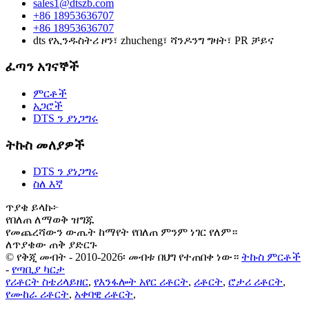
sales1@dtszb.com
+86 18953636707
+86 18953636707
dts የኢንዱስትሪ ዞን፣ zhucheng፣ ሻንዶንግ ግዛት፣ PR ቻይና
ፈጣን አገናኞች
ምርቶች
አጋሮች
DTS ን ያነጋግሩ
ትኩስ መለያዎች
DTS ን ያነጋግሩ
ስለ እኛ
ጥያቄ ይላኩ፦
የበለጠ ለማወቅ ዝግጁ
የመጨረሻውን ውጤት ከማየት የበለጠ ምንም ነገር የለም።
ለጥያቄው ጠቅ ያድርጉ
© የቅጂ መብት - 2010-2026፡ መብቱ በህግ የተጠበቀ ነው።
ትኩስ ምርቶች
-
የጣቢያ ካርታ
የሪቶርት ስቴሪላይዘር
,
የእንፋሎት አየር ሪቶርት
,
ሪቶርት
,
ሮታሪ ሪቶርት
,
የሙከራ ሪቶርት
,
አቀባዊ ሪቶርት
,