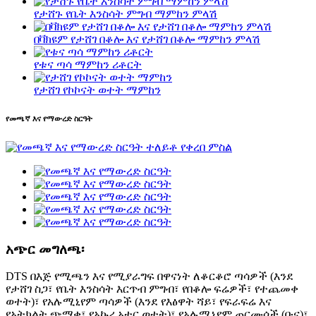
የታሸጉ የቤት እንስሳት ምግብ ማምከን ምላሽ
በቫክዩም የታሸገ በቆሎ እና የታሸገ በቆሎ ማምከን ምላሽ
የቱና ጣሳ ማምከን ሪቶርት
የታሸገ የኮኮናት ወተት ማምከን
የመጫኛ እና የማውረድ ስርዓት
አጭር መግለጫ፡
DTS በእጅ የሚጫን እና የሚያራግፍ በዋናነት ለቆርቆሮ ጣሳዎች (እንደ
የታሸገ ስጋ፣ የቤት እንስሳት እርጥብ ምግብ፣ የበቆሎ ፍሬዎች፣ የተጨመቀ
ወተት)፣ የአሉሚኒየም ጣሳዎች (እንደ የእፅዋት ሻይ፣ የፍራፍሬ እና
የአትክልት ጭማቂ፣ የአኩሪ አተር ወተት)፣ የአሉሚኒየም ጠርሙሶች (ቡና)፣