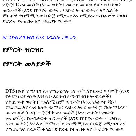
የፒፒ/PE ጠርሙሶች (እንደ ወተት፣ የወተት መጠጦች)፣ የመስታወት
ጠርሙሶች (እንደ የኮኮናት ወተት፣ የአኩሪ አተር ወተት) እና ሌሎች
ምርቶች ተስማሚ ነው፣ በእጅ የሚጫን እና የሚያራግፍ ስራዎች ቀላል፣
ደህንነቱ የተጠበቀ እና የተረጋጉ ናቸው።
ኢሜይል ይላኩልን
እንደ ፒዲኤፍ ያውርዱ
የምርት ዝርዝር
የምርት መለያዎች
DTS በእጅ የሚጫን እና የሚያራግፍ በዋናነት ለቆርቆሮ ጣሳዎች (እንደ
የታሸገ ስጋ፣ የቤት እንስሳት እርጥብ ምግብ፣ የበቆሎ ፍሬዎች፣
የተጨመቀ ወተት)፣ የአሉሚኒየም ጣሳዎች (እንደ የእፅዋት ሻይ፣
የፍራፍሬ እና የአትክልት ጭማቂ፣ የአኩሪ አተር ወተት)፣ የአሉሚኒየም
ጠርሙሶች (ቡና)፣ የፒፒ/PE ጠርሙሶች (እንደ ወተት፣ የወተት
መጠጦች)፣ የመስታወት ጠርሙሶች (እንደ የኮኮናት ወተት፣ የአኩሪ
አተር ወተት) እና ሌሎች ምርቶች ተስማሚ ነው፣ በእጅ የሚጫን እና
የሚያራግፍ ስራዎች ቀላል፣ ደህንነቱ የተጠበቀ እና የተረጋጉ ናቸው።