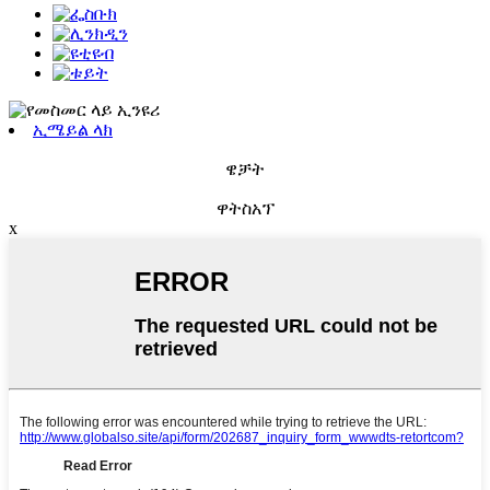
ኢሜይል ላክ
ዌቻት
ዋትስአፕ
x