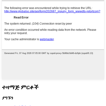
ተዛማጅ ምርቶች
ያግኙን