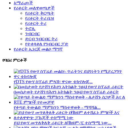
አማራጮች
የሪቶርት መለዋወጫዎች
የሪቶርት ቅርጫት
የሪቶርት ትሪ ቤዝ
የሪቶርት ትሪ
ትሮሊ
ንብርብር
ድርብ ንብርብር ትሪ
የተቀላቀለ የንብርብር ፓድ
የሪቶርት ኢነርጂ መልሶ ማግኛ
የባህሪ ምርቶች
የDTS የውሃ ስፕሬይ ምላሽ፡ ዋናው ቴክኖሎጂ...
በመስታወት የታሸገ የሕፃን አትክልት ንፁህ የውሃ ስፕሬይ ሪቶርት
የቀጣይ ትውልድ ማምከንን ማስተዋወቅ - ማሻሻል...
ይህ የውሃ መጥለቅለቅ ሪቶርት ለቫክዩም-ፒ ተስማሚ ነው...