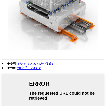
ቀዳሚ፡
የላብራቶሪ ሬቶርት ማሽን
ቀጣይ፡
የኬትችፕ ሪቶርት