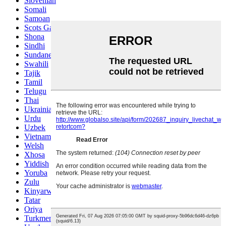
Slovenian
Somali
Samoan
Scots Gaelic
Shona
Sindhi
Sundanese
Swahili
Tajik
Tamil
Telugu
Thai
Ukrainian
Urdu
Uzbek
Vietnamese
Welsh
Xhosa
Yiddish
Yoruba
Zulu
Kinyarwanda
Tatar
Oriya
Turkmen