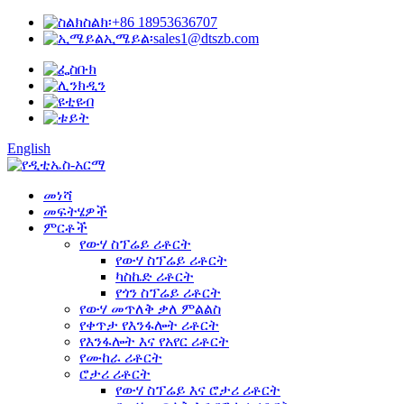
ስልክ፡
+86 18953636707
ኢሜይል፡
sales1@dtszb.com
English
መነሻ
መፍትሄዎች
ምርቶች
የውሃ ስፕሬይ ሪቶርት
የውሃ ስፕሬይ ሪቶርት
ካስኬድ ሪቶርት
የጎን ስፕሬይ ሪቶርት
የውሃ መጥለቅ ቃለ ምልልስ
የቀጥታ የእንፋሎት ሪቶርት
የእንፋሎት እና የአየር ሪቶርት
የሙከራ ሪቶርት
ሮታሪ ሪቶርት
የውሃ ስፕሬይ እና ሮታሪ ሪቶርት