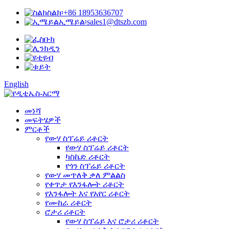
ስልክ፡
+86 18953636707
ኢሜይል፡
sales1@dtszb.com
English
መነሻ
መፍትሄዎች
ምርቶች
የውሃ ስፕሬይ ሪቶርት
የውሃ ስፕሬይ ሪቶርት
ካስኬድ ሪቶርት
የጎን ስፕሬይ ሪቶርት
የውሃ መጥለቅ ቃለ ምልልስ
የቀጥታ የእንፋሎት ሪቶርት
የእንፋሎት እና የአየር ሪቶርት
የሙከራ ሪቶርት
ሮታሪ ሪቶርት
የውሃ ስፕሬይ እና ሮታሪ ሪቶርት