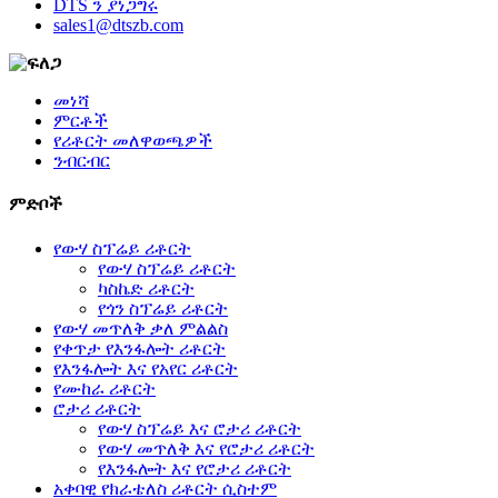
DTS ን ያነጋግሩ
sales1@dtszb.com
መነሻ
ምርቶች
የሪቶርት መለዋወጫዎች
ንብርብር
ምድቦች
የውሃ ስፕሬይ ሪቶርት
የውሃ ስፕሬይ ሪቶርት
ካስኬድ ሪቶርት
የጎን ስፕሬይ ሪቶርት
የውሃ መጥለቅ ቃለ ምልልስ
የቀጥታ የእንፋሎት ሪቶርት
የእንፋሎት እና የአየር ሪቶርት
የሙከራ ሪቶርት
ሮታሪ ሪቶርት
የውሃ ስፕሬይ እና ሮታሪ ሪቶርት
የውሃ መጥለቅ እና የሮታሪ ሪቶርት
የእንፋሎት እና የሮታሪ ሪቶርት
አቀባዊ የክራቴለስ ሪቶርት ሲስተም