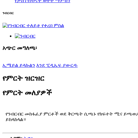
የታሸገ የኮኮናት ወተት ማምከን
ንብርብር
አጭር መግለጫ፡
ኢሜይል ይላኩልን
እንደ ፒዲኤፍ ያውርዱ
የምርት ዝርዝር
የምርት መለያዎች
የንብርብር መከፋፈያ ምርቶች ወደ ቅርጫት ሲጫኑ የክፍተት ሚና ይጫወታል
ይከላከላል።