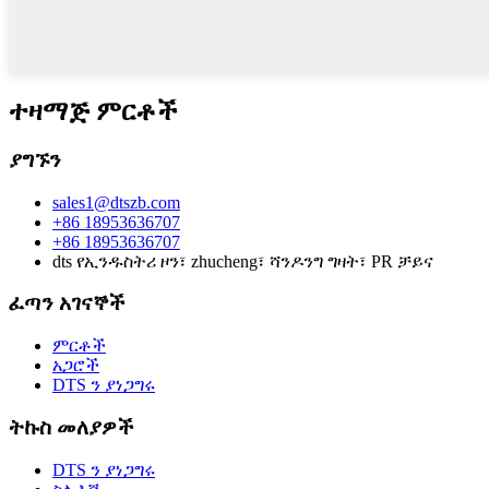
ተዛማጅ ምርቶች
ያግኙን
sales1@dtszb.com
+86 18953636707
+86 18953636707
dts የኢንዱስትሪ ዞን፣ zhucheng፣ ሻንዶንግ ግዛት፣ PR ቻይና
ፈጣን አገናኞች
ምርቶች
አጋሮች
DTS ን ያነጋግሩ
ትኩስ መለያዎች
DTS ን ያነጋግሩ