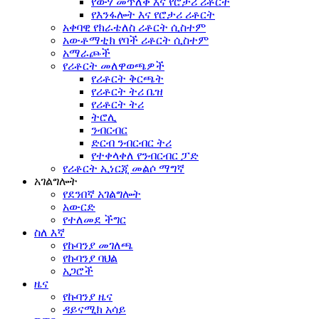
የውሃ መጥለቅ እና የሮታሪ ሪቶርት
የእንፋሎት እና የሮታሪ ሪቶርት
አቀባዊ የክራቴለስ ሪቶርት ሲስተም
አውቶማቲክ የባች ሪቶርት ሲስተም
አማራጮች
የሪቶርት መለዋወጫዎች
የሪቶርት ቅርጫት
የሪቶርት ትሪ ቤዝ
የሪቶርት ትሪ
ትሮሊ
ንብርብር
ድርብ ንብርብር ትሪ
የተቀላቀለ የንብርብር ፓድ
የሪቶርት ኢነርጂ መልሶ ማግኛ
አገልግሎት
የደንበኛ አገልግሎት
አውርድ
የተለመደ ችግር
ስለ እኛ
የኩባንያ መገለጫ
የኩባንያ ባህል
አጋሮች
ዜና
የኩባንያ ዜና
ዳይናሚክ አሳይ