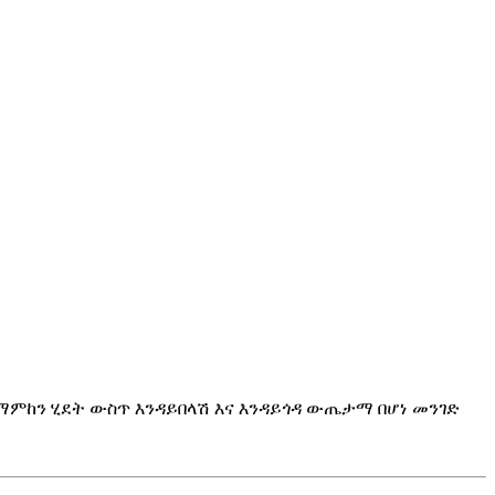
ማምከን ሂደት ውስጥ እንዳይበላሽ እና እንዳይጎዳ ውጤታማ በሆነ መንገድ