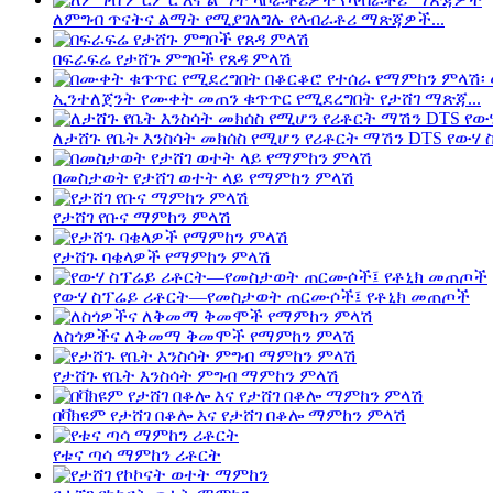
ለምግብ ጥናትና ልማት የሚያገለግሉ የላብራቶሪ ማጽጃዎች...
በፍራፍሬ የታሸጉ ምግቦች የጸዳ ምላሽ
ኢንተለጀንት የሙቀት መጠን ቁጥጥር የሚደረግበት የታሸገ ማጽጃ...
ለታሸጉ የቤት እንስሳት መክሰስ የሚሆን የሪቶርት ማሽን DTS የውሃ ስ
በመስታወት የታሸገ ወተት ላይ የማምከን ምላሽ
የታሸገ የቡና ማምከን ምላሽ
የታሸጉ ባቄላዎች የማምከን ምላሽ
የውሃ ስፕሬይ ሪቶርት—የመስታወት ጠርሙሶች፤ የቶኒክ መጠጦች
ለስጎዎችና ለቅመማ ቅመሞች የማምከን ምላሽ
የታሸጉ የቤት እንስሳት ምግብ ማምከን ምላሽ
በቫክዩም የታሸገ በቆሎ እና የታሸገ በቆሎ ማምከን ምላሽ
የቱና ጣሳ ማምከን ሪቶርት