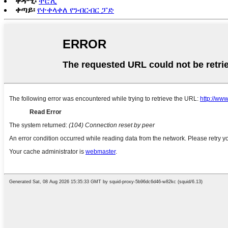
ቀዳሚ፡
ትሮሊ
ቀጣይ፡
የተቀላቀለ የንብርብር ፓድ