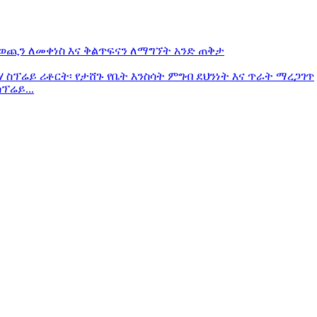
ፕሬይ...