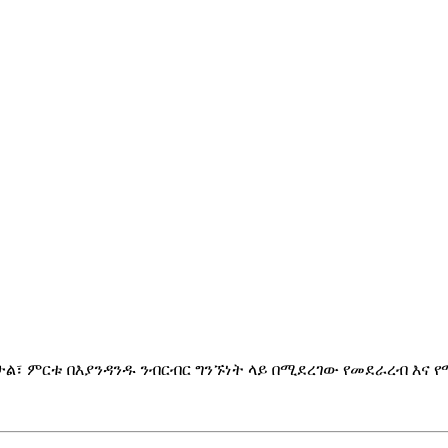
፣ ምርቱ በእያንዳንዱ ንብርብር ግንኙነት ላይ በሚደረገው የመደራረብ እና የ