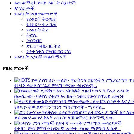
አውቶማቲክ የባች ሪቶርት ሲስተም
አማራጮች
የሪቶርት መለዋወጫዎች
የሪቶርት ቅርጫት
የሪቶርት ትሪ ቤዝ
የሪቶርት ትሪ
ትሮሊ
ንብርብር
ድርብ ንብርብር ትሪ
የተቀላቀለ የንብርብር ፓድ
የሪቶርት ኢነርጂ መልሶ ማግኛ
የባህሪ ምርቶች
የDTS የውሃ ስፕሬይ ምላሽ፡ ዋናው ቴክኖሎጂ...
በመስታወት የታሸገ የሕፃን አትክልት ንፁህ የውሃ ስፕሬይ ሪቶርት
የቀጣይ ትውልድ ማምከንን ማስተዋወቅ - ማሻሻል...
ይህ የውሃ መጥለቅለቅ ሪቶርት ለቫክዩም-ፒ ተስማሚ ነው...
የታሸጉ የዓሳ ምግቦች ከፍተኛ ሙቀት ያለው ማምከን ኢኩዊ...