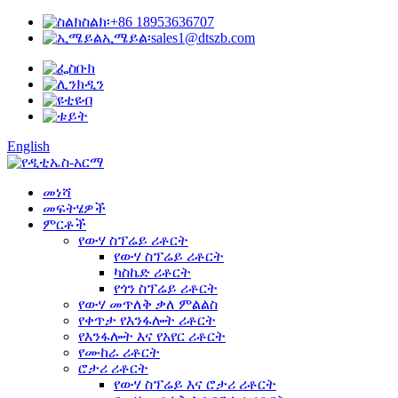
ስልክ፡
+86 18953636707
ኢሜይል፡
sales1@dtszb.com
English
መነሻ
መፍትሄዎች
ምርቶች
የውሃ ስፕሬይ ሪቶርት
የውሃ ስፕሬይ ሪቶርት
ካስኬድ ሪቶርት
የጎን ስፕሬይ ሪቶርት
የውሃ መጥለቅ ቃለ ምልልስ
የቀጥታ የእንፋሎት ሪቶርት
የእንፋሎት እና የአየር ሪቶርት
የሙከራ ሪቶርት
ሮታሪ ሪቶርት
የውሃ ስፕሬይ እና ሮታሪ ሪቶርት