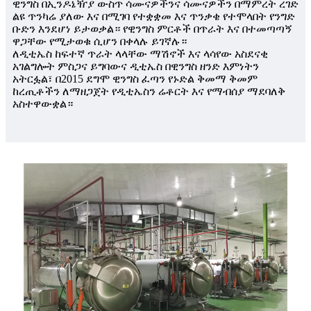
ዊንግስ በኢንዶኔዥያ ውስጥ ሳሙናዎችንና ሳሙናዎችን በማምረት ረገድ
ልዩ ጥንካሬ ያለው እና በሚገባ የተቋቋመ እና ጥንቃቄ የተሞላበት የንግድ
ቡድን እንደሆነ ይታወቃል። የዊንግስ ምርቶች በጥራት እና በተመጣጣኝ
ዋጋቸው የሚታወቁ ሲሆን በቀላሉ ይገኛሉ።
ለዲቲኤስ ከፍተኛ ጥራት ላላቸው ማሽኖች እና ላሳየው አስደናቂ
አገልግሎት ምስጋና ይግባውና ዲቲኤስ በዊንግስ ዘንድ እምነትን
አትርፏል፣ በ2015 ደግሞ ዊንግስ ፈጣን የኑድል ቅመማ ቅመም
ከረጢቶችን ለማዘጋጀት የዲቲኤስን ሬቶርት እና የማብሰያ ማደባለቅ
አስተዋውቋል።