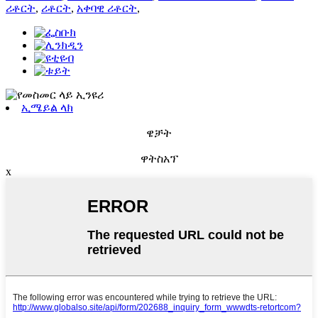
ሪቶርት
,
ሪቶርት
,
አቀባዊ ሪቶርት
,
ኢሜይል ላክ
ዌቻት
ዋትስአፕ
x