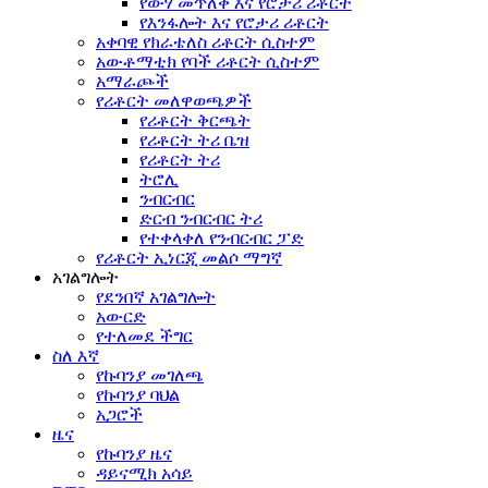
የውሃ መጥለቅ እና የሮታሪ ሪቶርት
የእንፋሎት እና የሮታሪ ሪቶርት
አቀባዊ የክራቴለስ ሪቶርት ሲስተም
አውቶማቲክ የባች ሪቶርት ሲስተም
አማራጮች
የሪቶርት መለዋወጫዎች
የሪቶርት ቅርጫት
የሪቶርት ትሪ ቤዝ
የሪቶርት ትሪ
ትሮሊ
ንብርብር
ድርብ ንብርብር ትሪ
የተቀላቀለ የንብርብር ፓድ
የሪቶርት ኢነርጂ መልሶ ማግኛ
አገልግሎት
የደንበኛ አገልግሎት
አውርድ
የተለመደ ችግር
ስለ እኛ
የኩባንያ መገለጫ
የኩባንያ ባህል
አጋሮች
ዜና
የኩባንያ ዜና
ዳይናሚክ አሳይ