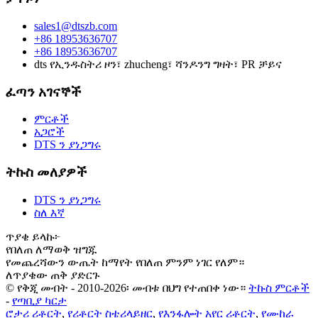
sales1@dtszb.com
+86 18953636707
+86 18953636707
dts የኢንዱስትሪ ዞን፣ zhucheng፣ ሻንዶንግ ግዛት፣ PR ቻይና
ፈጣን አገናኞች
ምርቶች
አጋሮች
DTS ን ያነጋግሩ
ትኩስ መለያዎች
DTS ን ያነጋግሩ
ስለ እኛ
ጥያቄ ይላኩ፦
የበለጠ ለማወቅ ዝግጁ
የመጨረሻውን ውጤት ከማየት የበለጠ ምንም ነገር የለም።
ለጥያቄው ጠቅ ያድርጉ
© የቅጂ መብት - 2010-2026፡ መብቱ በህግ የተጠበቀ ነው።
ትኩስ ምርቶች
-
የጣቢያ ካርታ
ሮታሪ ሪቶርት
,
የሪቶርት ስቴሪላይዘር
,
የእንፋሎት አየር ሪቶርት
,
የሙከራ