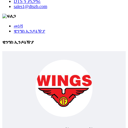
DTS ን ያነጋግሩ
sales1@dtszb.com
መነሻ
ዊንግስ ኢንዶኔዥያ
ዊንግስ ኢንዶኔዥያ