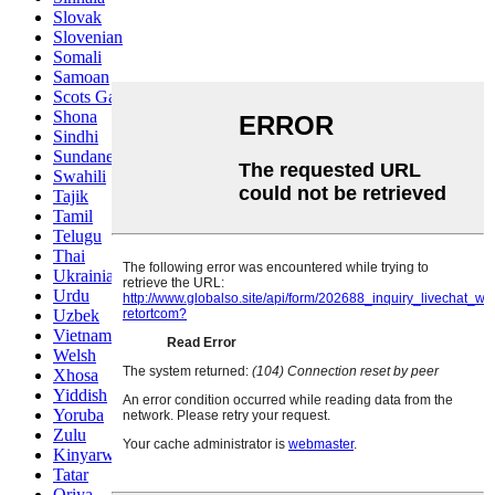
Slovak
Slovenian
Somali
Samoan
Scots Gaelic
Shona
Sindhi
Sundanese
Swahili
Tajik
Tamil
Telugu
Thai
Ukrainian
Urdu
Uzbek
Vietnamese
Welsh
Xhosa
Yiddish
Yoruba
Zulu
Kinyarwanda
Tatar
Oriya