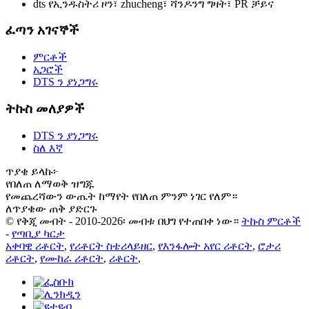
dts የኢንዱስትሪ ዞን፣ zhucheng፣ ሻንዶንግ ግዛት፣ PR ቻይና
ፈጣን አገናኞች
ምርቶች
አጋሮች
DTS ን ያነጋግሩ
ትኩስ መለያዎች
DTS ን ያነጋግሩ
ስለ እኛ
ጥያቄ ይላኩ፦
የበለጠ ለማወቅ ዝግጁ
የመጨረሻውን ውጤት ከማየት የበለጠ ምንም ነገር የለም።
ለጥያቄው ጠቅ ያድርጉ
© የቅጂ መብት - 2010-2026፡ መብቱ በህግ የተጠበቀ ነው።
ትኩስ ምርቶች
-
የጣቢያ ካርታ
አቀባዊ ሪቶርት
,
የሪቶርት ስቴሪላይዘር
,
የእንፋሎት አየር ሪቶርት
,
ሮታሪ
ሪቶርት
,
የሙከራ ሪቶርት
,
ሪቶርት
,