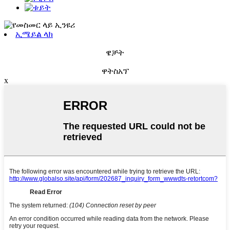
ኢሜይል ላክ
ዌቻት
ዋትስአፕ
x