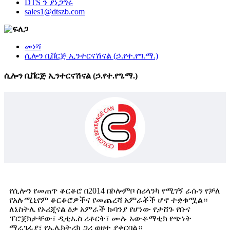
DTS ን ያነጋግሩ
sales1@dtszb.com
መነሻ
ሲሎን ቢቨርጅ ኢንተርናሽናል (ኃ.የተ.የግ.ማ.)
ሲሎን ቢቨርጅ ኢንተርናሽናል (ኃ.የተ.የግ.ማ.)
የሲሎን የመጠጥ ቆርቆሮ በ2014 በኮሎምቦ ስሪላንካ የሚገኝ ራሱን የቻለ
የአሉሚኒየም ቆርቆሮዎችና የመጨረሻ አምራቾች ሆኖ ተቋቁሟል።
ለኔስትሌ የኦሪጂናል ዕቃ አምራች ኩባንያ የሆነው የታሸጉ የቡና
ፕሮጀክታቸው፣ ዲቲኤስ ሪቶርት፣ ሙሉ አውቶማቲክ የጭነት
ማራገፊያ፣ የኤሌክትሪክ ጋሪ ወዘተ ያቀርባል።