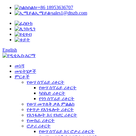
ስልክ፡
+86 18953636707
ኢሜይል፡
sales1@dtszb.com
English
መነሻ
መፍትሄዎች
ምርቶች
የውሃ ስፕሬይ ሪቶርት
የውሃ ስፕሬይ ሪቶርት
ካስኬድ ሪቶርት
የጎን ስፕሬይ ሪቶርት
የውሃ መጥለቅ ቃለ ምልልስ
የቀጥታ የእንፋሎት ሪቶርት
የእንፋሎት እና የአየር ሪቶርት
የሙከራ ሪቶርት
ሮታሪ ሪቶርት
የውሃ ስፕሬይ እና ሮታሪ ሪቶርት