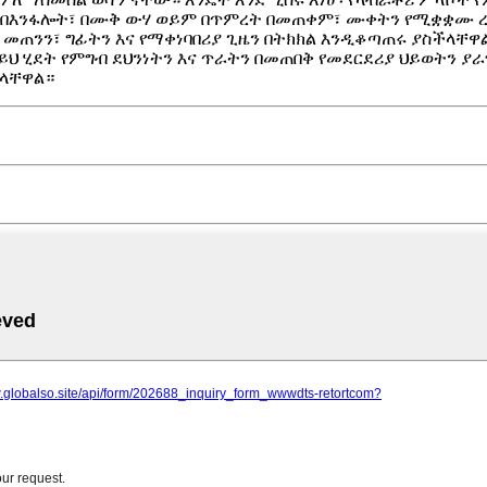
። በእንፋሎት፣ በሙቅ ውሃ ወይም በጥምረት በመጠቀም፣ ሙቀትን የሚቋቋሙ 
መጠንን፣ ግፊትን እና የማቀነባበሪያ ጊዜን በትክክል እንዲቆጣጠሩ ያስችላቸዋል
። ይህ ሂደት የምግብ ደህንነትን እና ጥራትን በመጠበቅ የመደርደሪያ ህይወትን
ችላቸዋል።