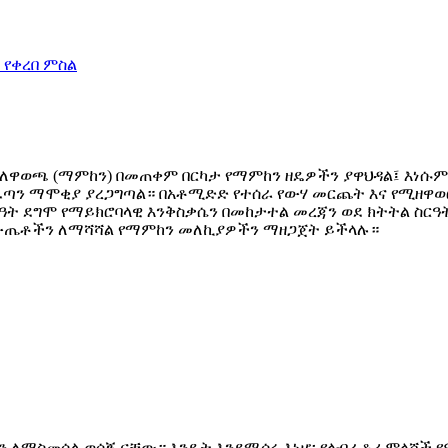
ለዋወጫ (ማምከን) በመጠቀም በርካታ የማምከን ዘዴዎችን ያዋህዳል፤ እነሱም
ና ፈጣን ማሞቂያ ያረጋግጣል። በአቶሚድድ የተሰራ የውሃ መርጨት እና የሚዘዋ
ት ደግሞ የማይክሮባላዊ እንቅስቃሴን በመከታተል መረጃን ወደ ክትትል ስርዓ
 ውጤቶችን ለማሻሻል የማምከን መለኪያዎችን ማዘጋጀት ይችላሉ።
ያን ለማስመሰል ወሳኝ ናቸው። እንዴት እንደሚሰሩ እነሆ፡ የላብራቶሪ ምላሾች