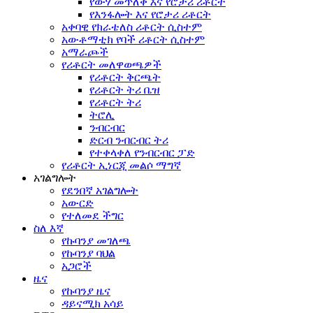
የውሃ መጥለቅ እና የሮታሪ ሪቶርት
የእንፋሎት እና የሮታሪ ሪቶርት
አቀባዊ የክራቴለስ ሪቶርት ሲስተም
አውቶማቲክ የባች ሪቶርት ሲስተም
አማራጮች
የሪቶርት መለዋወጫዎች
የሪቶርት ቅርጫት
የሪቶርት ትሪ ቤዝ
የሪቶርት ትሪ
ትሮሊ
ንብርብር
ድርብ ንብርብር ትሪ
የተቀላቀለ የንብርብር ፓድ
የሪቶርት ኢነርጂ መልሶ ማግኛ
አገልግሎት
የደንበኛ አገልግሎት
አውርድ
የተለመደ ችግር
ስለ እኛ
የኩባንያ መገለጫ
የኩባንያ ባህል
አጋሮች
ዜና
የኩባንያ ዜና
ዳይናሚክ አሳይ