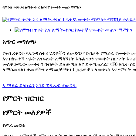
የምግብ ጥናት እና ልማት-ተኮር ከፍተኛ የሙቀት መጠን ማምከን
አጭር መግለጫ፡
የላብ ሪቶርት የኢንዱስትሪ ሂደቶችን ለመድገም በብቃት የሚሰራ የሙቀት መ
እና በከፍተኛ ግፊት እንፋሎት አማካኝነት እኩል የሆነ የሙቀት ስርጭት እ
መለዋወጫው ሙቀትን በብቃት ይለውጣል እና ይቆጣጠራል፣ የF0 እሴት ስርዓ
ለማስመሰል፣ ቀመሮችን ለማመቻቸት፣ ኪሳራዎችን ለመቀነስ እና የምርት
ኢሜይል ይላኩልን
እንደ ፒዲኤፍ ያውርዱ
የምርት ዝርዝር
የምርት መለያዎች
የሥራ መርህ
:
የላብራቶሪ ምላሾች በምግብ ጥናት ውስጥ የንግድ ደረጃ የሙቀት ማቀነባበሪ