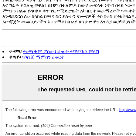
እና ግፊት ያጋልጧቸዋል፣ ይህም በተለምዶ ከውሃ መፍላት ነጥብ በላይ ነው
ምግቡን ዘልቆ ይገባል። ቁጥጥር የሚደረግበት አካባቢ ተመራማሪዎች የሙቀት 
እንዳይደርስ ለመከላከል በጫና ስር ያሉትን ናሙናዎች ቀስ በቀስ ያቀዘቅዛል
አዘገጃጀት መመሪያዎችን እና የማቀነባበሪያ ሁኔታዎችን እንዲያመቻቹ ያስ
ቀዳሚ፡
የቲማቲም ፓስታ ከረጢት የማምከን ምላሽ
ቀጣይ፡
የሶሴጅ ማምከን ሪቶርት