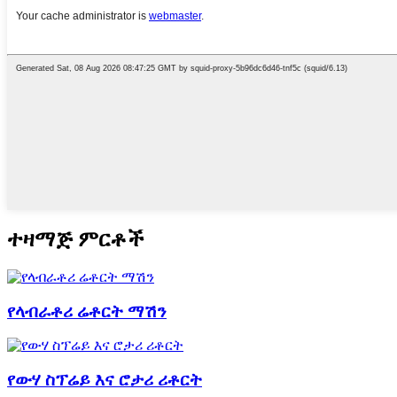
ተዛማጅ ምርቶች
የላብራቶሪ ሬቶርት ማሽን
የውሃ ስፕሬይ እና ሮታሪ ሪቶርት