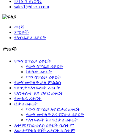
DTS ን ያነጋግሩ
sales1@dtszb.com
መነሻ
ምርቶች
የላብራቶሪ ሪቶርት
ምድቦች
የውሃ ስፕሬይ ሪቶርት
የውሃ ስፕሬይ ሪቶርት
ካስኬድ ሪቶርት
የጎን ስፕሬይ ሪቶርት
የውሃ መጥለቅ ቃለ ምልልስ
የቀጥታ የእንፋሎት ሪቶርት
የእንፋሎት እና የአየር ሪቶርት
የሙከራ ሪቶርት
ሮታሪ ሪቶርት
የውሃ ስፕሬይ እና ሮታሪ ሪቶርት
የውሃ መጥለቅ እና የሮታሪ ሪቶርት
የእንፋሎት እና የሮታሪ ሪቶርት
አቀባዊ የክራቴለስ ሪቶርት ሲስተም
አውቶማቲክ የባች ሪቶርት ሲስተም