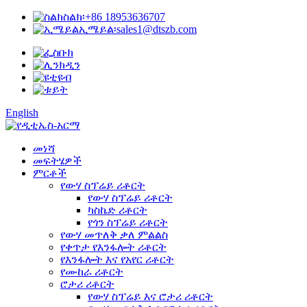
ስልክ፡
+86 18953636707
ኢሜይል፡
sales1@dtszb.com
English
መነሻ
መፍትሄዎች
ምርቶች
የውሃ ስፕሬይ ሪቶርት
የውሃ ስፕሬይ ሪቶርት
ካስኬድ ሪቶርት
የጎን ስፕሬይ ሪቶርት
የውሃ መጥለቅ ቃለ ምልልስ
የቀጥታ የእንፋሎት ሪቶርት
የእንፋሎት እና የአየር ሪቶርት
የሙከራ ሪቶርት
ሮታሪ ሪቶርት
የውሃ ስፕሬይ እና ሮታሪ ሪቶርት