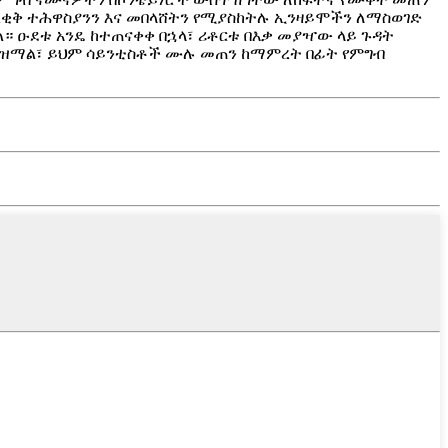
ረቂቅ ተሕዋስያንን እና መበላሸትን የሚያስከትሉ ኢንዛይሞችን ለማስወገድ
። ዑደቱ አንዴ ከተጠናቀቀ በኋላ፣ ሪቶርቱ በእቃ መያዣው ላይ ጉዳት
 ያራዝማል፣ ይህም ሳይንቲስቶች ሙሉ መጠን ከማምረት በፊት የምግብ