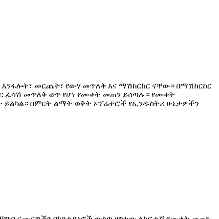
 እንፋሎት፣ መርጨት፣ የውሃ መጥለቅ እና ማሽከርከር ናቸው። በማሽከርከር
ወር ፈሳሽ መጥለቅ ወጥ የሆነ የሙቀት መጠን ይሰጣሉ። የሙቀት
ት ይልካል። በምርት ልማት ወቅት ኦፕሬተሮች የኢንዱስትሪ ሁኔታዎችን
 የምግብ ናሙናዎችን በኮንቴይነሮች ውስጥ ዘግተው ለከፍተኛ የሙቀት መጠን