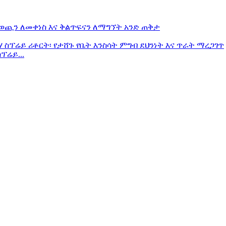
ፕሬይ...