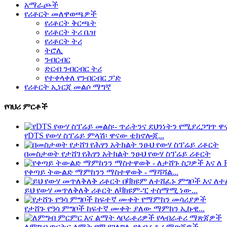
አማራጮች
የሪቶርት መለዋወጫዎች
የሪቶርት ቅርጫት
የሪቶርት ትሪ ቤዝ
የሪቶርት ትሪ
ትሮሊ
ንብርብር
ድርብ ንብርብር ትሪ
የተቀላቀለ የንብርብር ፓድ
የሪቶርት ኢነርጂ መልሶ ማግኛ
የባህሪ ምርቶች
የDTS የውሃ ስፕሬይ ምላሽ፡ ዋናው ቴክኖሎጂ...
በመስታወት የታሸገ የሕፃን አትክልት ንፁህ የውሃ ስፕሬይ ሪቶርት
የቀጣይ ትውልድ ማምከንን ማስተዋወቅ - ማሻሻል...
ይህ የውሃ መጥለቅለቅ ሪቶርት ለቫክዩም-ፒ ተስማሚ ነው...
የታሸጉ የዓሳ ምግቦች ከፍተኛ ሙቀት ያለው ማምከን ኢኩዊ...
ለምግብ ጥናትና ልማት የሚያገለግሉ የላብራቶሪ ማጽጃዎች...