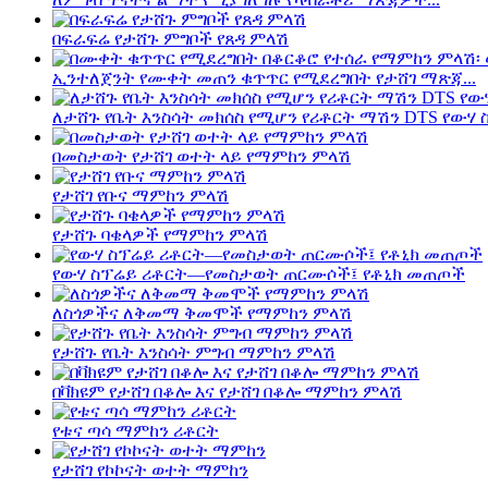
በፍራፍሬ የታሸጉ ምግቦች የጸዳ ምላሽ
ኢንተለጀንት የሙቀት መጠን ቁጥጥር የሚደረግበት የታሸገ ማጽጃ...
ለታሸጉ የቤት እንስሳት መክሰስ የሚሆን የሪቶርት ማሽን DTS የውሃ ስ
በመስታወት የታሸገ ወተት ላይ የማምከን ምላሽ
የታሸገ የቡና ማምከን ምላሽ
የታሸጉ ባቄላዎች የማምከን ምላሽ
የውሃ ስፕሬይ ሪቶርት—የመስታወት ጠርሙሶች፤ የቶኒክ መጠጦች
ለስጎዎችና ለቅመማ ቅመሞች የማምከን ምላሽ
የታሸጉ የቤት እንስሳት ምግብ ማምከን ምላሽ
በቫክዩም የታሸገ በቆሎ እና የታሸገ በቆሎ ማምከን ምላሽ
የቱና ጣሳ ማምከን ሪቶርት
የታሸገ የኮኮናት ወተት ማምከን